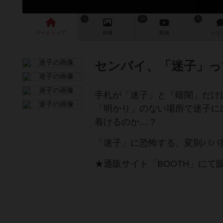
4
53
5
ゲーム
トップ
画像
動画
レビ
センパイ、「迷子」っ
手札が「迷子」と「暗闇」だけ
「明かり」のない場所で迷子に
着けるのか…？
「迷子」に恐怖する、変則ババ
★通販サイト「BOOTH」にて