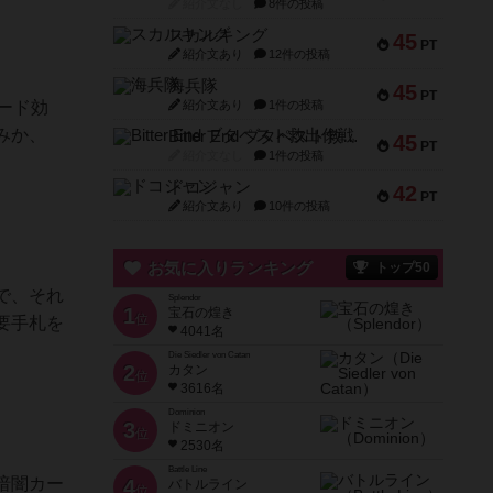
紹介文なし
8件の投稿
スカルキング
45
PT
紹介文あり
12件の投稿
海兵隊
45
PT
ード効
紹介文あり
1件の投稿
みか、
Bitter End ブタペスト救出作戦
45
PT
紹介文なし
1件の投稿
ドコジャン
42
PT
紹介文あり
10件の投稿
お気に入りランキング
トップ50
で、それ
Splendor
1
宝石の煌き
位
要手札を
4041名
Die Siedler von Catan
2
カタン
位
3616名
Dominion
3
ドミニオン
位
2530名
Battle Line
暗闇カー
4
バトルライン
位