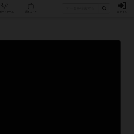
ログイン
カフェ/店舗
人気ボードゲーム
通販ストア