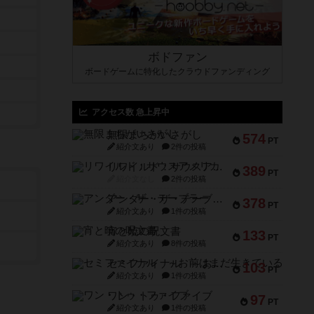
ボドファン
ボードゲームに特化したクラウドファンディング
アクセス数 急上昇中
無限まちがいさがし
574
PT
紹介文あり
2件の投稿
リワイルド：サウスアメリカ
389
PT
紹介文なし
2件の投稿
アンダー・ザ・テーブラー
378
PT
紹介文あり
1件の投稿
宵と暁の呪文書
133
PT
紹介文あり
8件の投稿
セミファイナル ～お前はまだ生きている～
103
PT
紹介文あり
1件の投稿
ワン・トゥ・ファイブ
97
PT
紹介文あり
1件の投稿