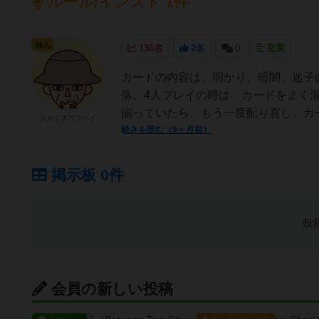
ルール/インスト 1件
仙人
136名
2名
0
充実
カードの内容は、明かり、暗闇、迷子
落。4人プレイの時は、カードをよく
揃っていたら、もう一度配り直し。カー
タカミネコウヘイ
続きを読む（9ヶ月前）
掲示板 0件
投
会員の新しい投稿