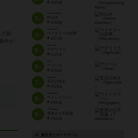
2395名
Stone Garden
3
枯山水
位
2280名
Viticulture
ンド脱
4
ワイナリーの四季
位
2272名
条件が
Agricola
5
アグリコラ
位
2120名
Azul
6
アズール
位
2034名
Splendor
7
宝石の煌き
位
2029名
Wingspan
8
ウイングスパン
位
2006名
7 Wonders
9
世界の七不思議
位
1920名
最近見たボードゲーム