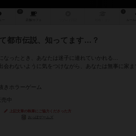
25
1
ュー
店舗/
カフェ
リプレイ
日記
戦略
・コツ
ルール
て都市伝説、知ってます…？
になったとき、あなたは迷子に連れていかれる…
出会わないように気をつけながら、あなたは無事に家ま
抜きホラーゲーム
販売中
上記文章の執筆にご協力くださった方
おっぽゲームズ