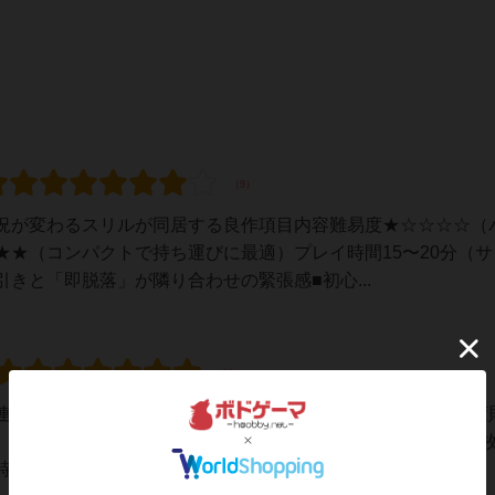
況が変わるスリルが同居する良作項目内容難易度★☆☆☆☆（
★（コンパクトで持ち運びに最適）プレイ時間15〜20分（サ
きと「即脱落」が隣り合わせの緊張感■初心...
連れ去られてしまうよ」的な都市伝説が設定になっている、変
、迷子の3種類。ババ抜きの要領で、右隣の人からカードを一
迷子カードは場に出せない。手札が迷子だけか...