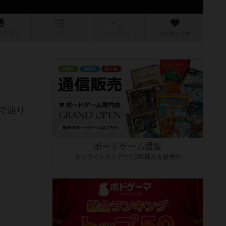
/インスト
掲示板
拡張/関連
作
次のおすすめ
で辿り
ボードゲーム通販
オンラインストアで7,500商品を販売中