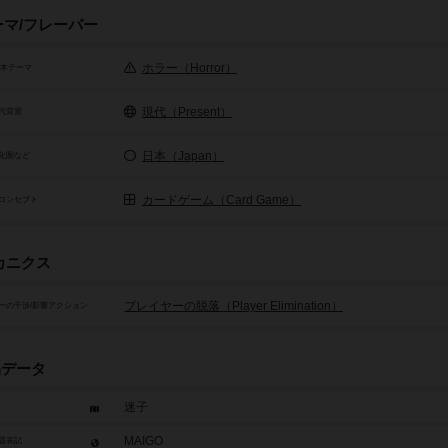
ーマ/フレーバー
ホラー（Horror）
基本テーマ
現代（Present）
代背景
日本（Japan）
化圏など
カードゲーム（Card Game）
コンセプト
カニクス
プレイヤーの脱落（Player Elimination）
ーの干渉/影響アクション
品データ
迷子
MAIGO
題表記