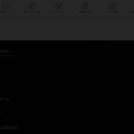
索
新着レビュー
ボードゲーム会
コミュニティ
掲示板一覧
023年～
ゲーム
a）
の登録/分布