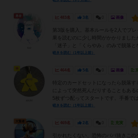
続きを読む（9ヶ月前）
勇者
483名
3名
0
画像
第3版を購入。基本ルールを2人でプ
果を読むのに少し時間がかかりました
「迷子」と「くらやみ」のみで脱落とな
taz
続きを読む（1年以上前）
神
464名
5名
0
画像
特定のカードセットになったら脱落す
によって突然死んだりすることもある
5枚ずつ配ってスタートです。手番では
atckt
続きを読む（1年以上前）
大賢者
469名
2名
0
充実
引かれたくない、恐怖のババ抜きこの