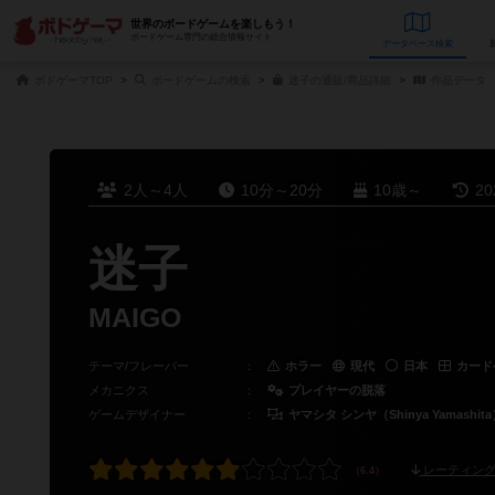
世界のボードゲームを楽しもう！
ボードゲーム専門の総合情報サイト
データベース
検
ボドゲーマTOP
ボードゲームの検索
迷子の通販/商品詳細
作品データ
2人～4人
10分～20分
10歳～
2
迷子
MAIGO
テーマ/フレーバー
：
ホラー
現代
日本
カード
メカニクス
：
プレイヤーの脱落
ゲームデザイナー
：
ヤマシタ シンヤ（Shinya Yamashit
レーティング