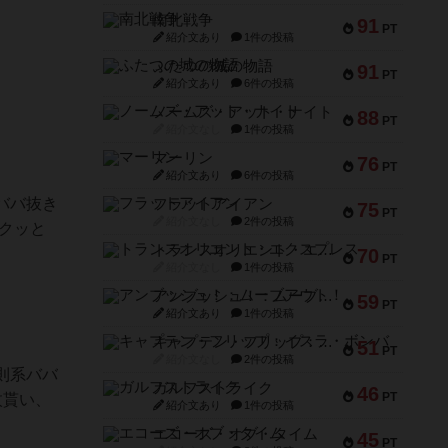
南北戦争
91
PT
紹介文あり
1件の投稿
ふたつの城の物語
91
PT
紹介文あり
6件の投稿
ノームズ・アット・ナイト
88
PT
紹介文なし
1件の投稿
マーリン
76
PT
紹介文あり
6件の投稿
ババ抜き
フラットアイアン
75
PT
紹介文なし
2件の投稿
クッと
トランスオリエント・エクスプレス
70
PT
紹介文なし
1件の投稿
アンブッシュ！：ムーブアウト！
59
PT
紹介文あり
1件の投稿
キャプテン・フリップ：イスラ・ボンバ
51
PT
紹介文なし
2件の投稿
則系ババ
ガルフストライク
46
PT
枚貰い、
紹介文あり
1件の投稿
エコーズ・オブ・タイム
45
PT