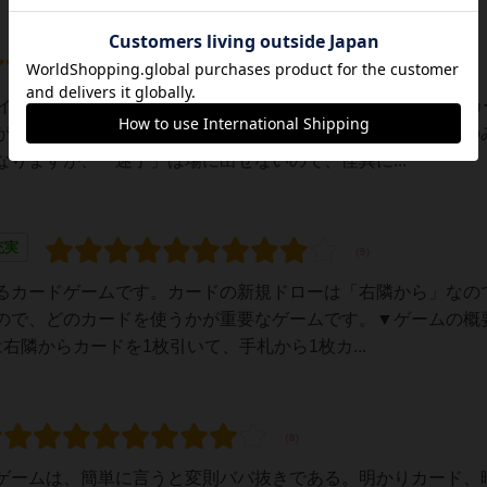
レイ。基本はババ抜きなので、とても入りやすいです。最初はカ
が、慣れてくるとテンポよく進行できます。手札が「迷子」の
りますが、「迷子」は場に出せないので、怪異に...
充実
るカードゲームです。カードの新規ドローは「右隣から」なの
ので、どのカードを使うかが重要なゲームです。▼ゲームの概
右隣からカードを1枚引いて、手札から1枚カ...
ゲームは、簡単に言うと変則ババ抜きである。明かりカード、