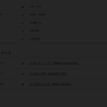
2人～4人
10分～20分
間
10歳から
2023年～
2,200円
レジット
ヤマシタ シンヤ（Shinya Yamashita）
ザイン
よいねこ247（Yoineko 247）
ーク
おっぽゲームズ（Oppo Games）
/団体