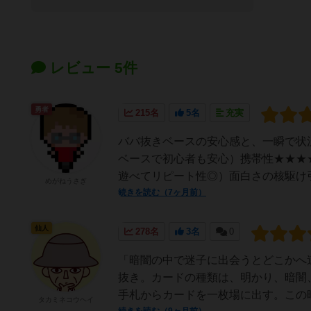
レビュー 5件
勇者
215名
5名
充実
ババ抜きベースの安心感と、一瞬で状
ベースで初心者も安心）携帯性★★★★
遊べてリピート性◎）面白さの核駆け引
めがねうさぎ
続きを読む（7ヶ月前）
仙人
278名
3名
0
「暗闇の中で迷子に出会うとどこかへ
抜き。カードの種類は、明かり、暗闇
手札からカードを一枚場に出す。この時
タカミネコウヘイ