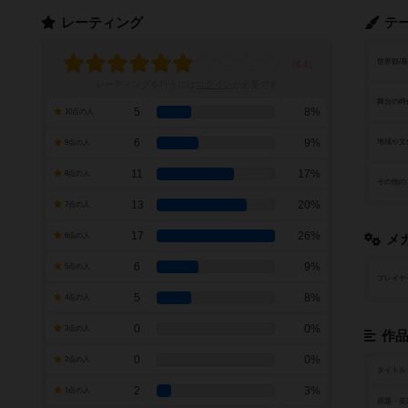
レーティング
テ
世界観/
レーティングを行うには
ログイン
が必要です
舞台の時
5
8%
10点の人
6
9%
地域や文
9点の人
11
17%
8点の人
その他の
13
20%
7点の人
17
26%
6点の人
メ
6
9%
5点の人
プレイヤ
5
8%
4点の人
0
0%
3点の人
作
0
0%
2点の人
タイトル
2
3%
1点の人
原題・英