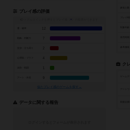
参加人数
プレイ感の評価
プレイ時
トグルスイッチを押すとプレイ感（
※
）の投票ができます
対象年齢
12
運・確率
発売時期
7
戦略・判断力
参考価格
2
交渉・立ち回り
4
心理戦・ブラフ
ク
1
攻防・戦闘
ゲームデ
9
アート・外見
似たプレイ感のゲームを探す→
アートワ
データに関する報告
関連企業
ログインするとフォームが表示されます