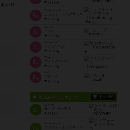
2378名
「明かり
Terraforming Mars
5
テラフォーミングマーズ
位
2371名
6 nimmt!
6
ニムト
位
2202名
Carcassonne
7
カルカソンヌ
位
2191名
Wingspan
8
ウイングスパン
位
2150名
Azul
9
アズール
位
1903名
興味ありランキング
トップ50
SCYTHE
1
サイズ -大鎌戦役-
位
2415名
Terraforming Mars
2
テラフォーミングマーズ
位