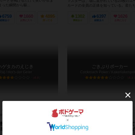
にカードを掲げるだけで笑いが生ま
マスターは、場に置かれている25枚のエ
った瞬間から駆...
カードの全員の正体を知っている。君た
員は、エージェントカードに...
6759
1660
4895
1302
6397
1626
経験あり
お気に入り
持ってる
興味あり
経験あり
お気に入り
ハゲタカのえじき
ごきぶりポーカー
Raj / Hol's der Geier
Cockroach Poker / Kakerlakenpo
6.8
6.3
20分前後
8歳～
112件
2～6人
20分前後
8歳～
数字比べ！ 熱い駆け引き
きも～いカードを押し付け合って
単カードゲーム！
を決める！仲良い友達と遊ぶのが
メ