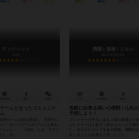
経験あり
お気に入り
持ってる
興味あり
経験あり
お気に入り
ディクシット
髑髏と薔薇 / スカル
Dixit
Skull & Roses
7.1
7.2
30分前後
6歳～
108件
3～6人
45分前後
14歳～
ゲームとなったコミュニケ
気軽に出来る深い心理戦！山札の
ム
予想しよう！
ツ年間ゲーム大賞を受賞し、世界中に
プレイヤーの手元にある３枚の薔薇と１
ョン・ボードゲームのブームを巻き
プレイヤーは１枚ずつ好きなカードを裏
シット」。 「DiXit」とは、ラテン
し、出されたカードをある枚数、髑髏を
う」の...
めくることが出来ると思ったプレ...