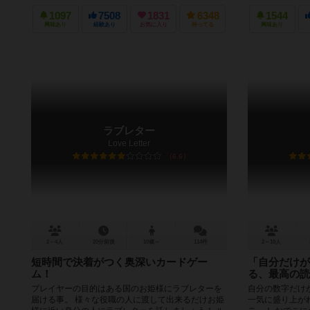
1097
7508
1831
6348
1544
興味あり
経験あり
お気に入り
持ってる
興味あり
ラブレター
Love Letter
6.6
2～4人
20分前後
10歳～
114件
2～10人
短時間で決着がつく奥深いカードゲー
「自分だけが
ム！
る、最高の読
プレイヤーの目的はある国のお姫様にラブレターを
自分の数字だけが
届ける事。 様々な役職の人に渡して出来るだけお姫
一気に盛り上が