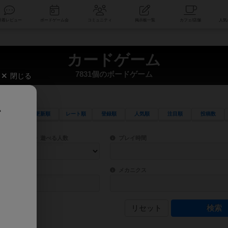
索
新着レビュー
ボードゲーム会
コミュニティ
掲示板一覧
カードゲーム
7831個のボードゲーム
閉じる
、
更新順
レート順
登録順
人気順
注目順
投稿数
ワード検索ができます。
検索できます。
プレイ対象人数に含まれるボードゲームを指定します。
目安となる所要時間を指定することができ
遊べる人数
プレイ時間
物などモチーフ・ストーリーを指定することができます。直感的にゲームシステムを理解
ゲーム性を構成するコアシステムです。主
バー
メカニクス
ム
リセット