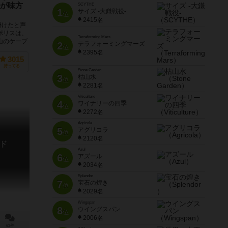
が味方
SCYTHE
1
サイズ -大鎌戦役-
位
2415名
掛けたと声
ポリスは、
Terraforming Mars
山のケーブ
2
テラフォーミングマーズ
位
2395名
3015
持ってる
Stone Garden
3
枯山水
位
2281名
Viticulture
4
ワイナリーの四季
位
2272名
Agricola
5
アグリコラ
位
2120名
ド
Azul
6
アズール
位
2034名
Splendor
7
宝石の煌き
位
2029名
Wingspan
8
ウイングスパン
位
2006名
63件