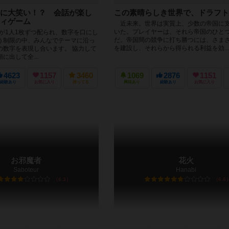
に大笑い！？ 会話が楽し
この素晴らしき世界で、ドラフト
ィゲーム
近未来。世界は実質上、少数の帝国に
いた。プレイヤーは、それら帝国のひと
ドが1人1枚ずつ配られ、数字を口にし
だ。帝国間の競争に打ち勝つには、さま
う制限の中、みんなでテーマに沿っ
を建設し、それらから得られる利益を効...
の数字を表現し合います。 協力して
に出して全...
4623
1157
3460
1069
2876
1151
経験あり
お気に入り
持ってる
興味あり
経験あり
お気に入り
お邪魔者
花火
Saboteur
Hanabi
6.3
6.6