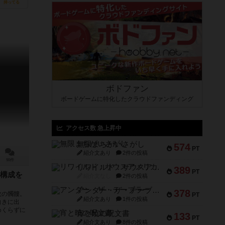
持ってる
ボドファン
ボードゲームに特化したクラウドファンディング
アクセス数 急上昇中
無限まちがいさがし
574
PT
紹介文あり
2件の投稿
90件
リワイルド：サウスアメリカ
389
PT
構成を
紹介文なし
2件の投稿
アンダー・ザ・テーブラー
378
枚の髑髏。
PT
紹介文あり
1件の投稿
向きに出
めくらずに
宵と暁の呪文書
133
PT
紹介文あり
8件の投稿