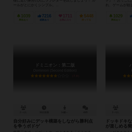
様に近い身分の人にラブレターを託しましょう！ ル
テ』！ おでこ
ールがとにかくシンプル。...
れ、ゲームが始ま
1039
7216
1711
5448
1029
興味あり
経験あり
お気に入り
持ってる
興味あり
ドミニオン：第二版
Dominion (Second Edition)
7.9
2～4人
30分前後
14歳～
49件
2～6人
自分好みにデッキ構築をしながら勝利点
ドッキドキな
を争うボドゲ
が楽しめる簡