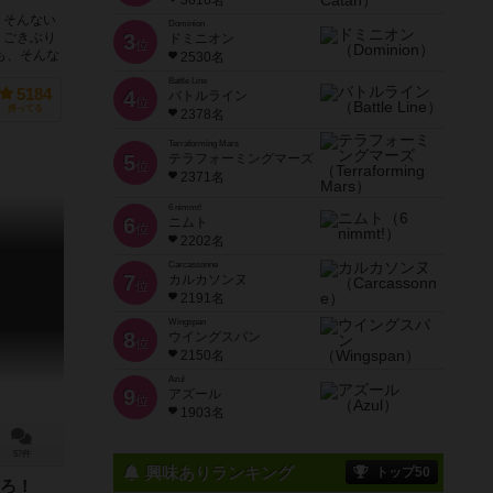
3616名
・そんない
Dominion
！ごきぶり
3
ドミニオン
位
も、そんな
2530名
Battle Line
5184
4
バトルライン
位
持ってる
2378名
Terraforming Mars
5
テラフォーミングマーズ
位
2371名
6 nimmt!
6
ニムト
位
2202名
Carcassonne
7
カルカソンヌ
位
2191名
Wingspan
8
ウイングスパン
位
2150名
Azul
9
アズール
位
1903名
57件
興味ありランキング
トップ50
しろ！