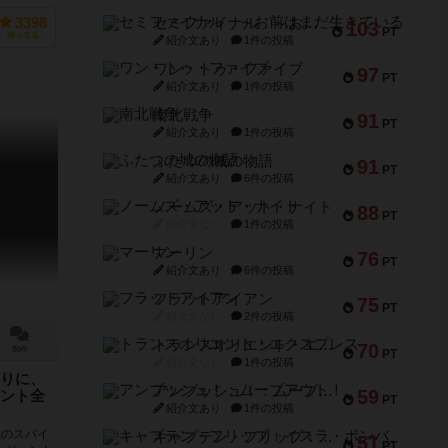
セミファイナル ～お前はまだ生きている～
3398
103
PT
持ってる
紹介文あり
1件の投稿
ワン・トゥ・ファイブ
97
PT
紹介文あり
1件の投稿
南北戦争
91
PT
紹介文あり
1件の投稿
ふたつの城の物語
91
PT
紹介文あり
6件の投稿
ノームズ・アット・ナイト
88
PT
紹介文なし
1件の投稿
マーリン
76
PT
紹介文あり
6件の投稿
フラットアイアン
75
PT
紹介文なし
2件の投稿
トランスオリエント・エクスプレス
70
80件
PT
紹介文なし
1件の投稿
りに、
アンブッシュ！：ムーブアウト！
59
ント全
PT
紹介文あり
1件の投稿
織のスパイ
キャプテン・フリップ：イスラ・ボンバ
51
PT