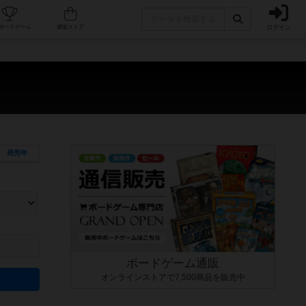
ログイン
カフェ/店舗
人気ボードゲーム
通販ストア
発売年
ます。マニュアルを読む時間や参加者へのルール説明時間は含まれていないため、初めて遊
できるよう、中世ファンタジー・クッキング・海賊同士の対決など、ゲームコンセプトを絞
にボードゲームに慣れている方向けの絞込機能です。例えば「ダイスロール」はランダム値
ボードゲーム通販
オンラインストアで7,500商品を販売中