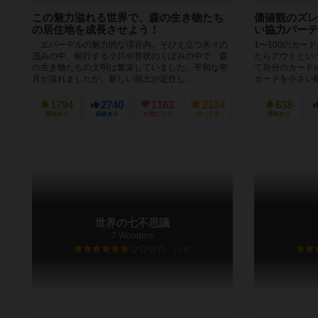
この魅力溢れる世界で、森の生き物たち
価値観のズレ
の居住地を成長させよう！
い協力パーテ
エバーデルの魅力的な渓谷内。そびえ立つ木々の
1〜100のカー
茂みの中、蛇行する小川や苔状のくぼみの中で、森
たらアウトとい
の生き物たちの文明は繁栄していました。平和な年
て自分のカード
月が流れましたが、新しい領土が定住し...
カードを小さい順
1794
2740
1163
2174
638
興味あり
経験あり
お気に入り
持ってる
興味あり
世界の七不思議
7 Wonders
6.9