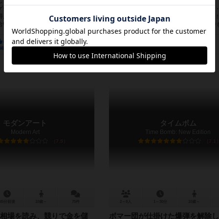
きは、『数字のじゃんけん』とも
ゲーム。自分の手札から出した数字
ゴキブリ、クモ、ネズミ、カメムシ・・
得点をゲットするだけの簡単なルー
や～な動物達を、相手に押し付けるっ！
いと駆け引きが楽しめ...
ポーカーはそんなボードゲームです。 で
きも～いカード、どうやって押...
6686
1526
5191
737
7307
1392
経験あり
お気に入り
持ってる
興味あり
経験あり
お気に入り
モダンアート
タイムボム
Modern Art
Time Bomb: New Edition
7.5
7.1
45分前後
10歳～
75件
2～8人
1～30分
10歳～
相場を読み、競りで金を儲
ボマー団が仕掛けた爆弾を解除