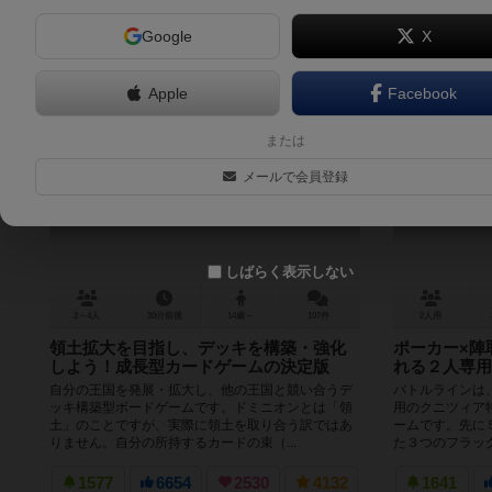
Google
X
Apple
Facebook
ドミニオン
または
Dominion
メールで会員登録
7.5
しばらく表示しない
2～4人
30分前後
14歳～
107件
2人用
領土拡大を目指し、デッキを構築・強化
ポーカー×陣
しよう！成長型カードゲームの決定版
れる２人専用
自分の王国を発展・拡大し、他の王国と競い合うデ
バトルラインは
ッキ構築型ボードゲームです。ドミニオンとは「領
用のクニツィア
土」のことですが、実際に領土を取り合う訳ではあ
ームです。先に
りません。自分の所持するカードの束（...
た３つのフラッグ
1577
6654
2530
4132
1641