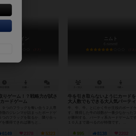
バトルライン
ニムト
Battle Line
6 nimmt!
7.7
7.2
30分前後
12歳～
137件
2～10人
30分前後
8歳～
取りゲーム！？戦略力が試さ
牛を引き取らないようにカードを
カードゲーム
大人数でもできる大人気パーティ
、９つのフラッグを奪い合う２人専
牛、牛、牛。とにかく牛が主役のボード
特徴のジレンマが詰まったボードゲ
す。獲得した牛の頭数が一番少なかった
５つのフラッグを取るか、隣り合っ
が勝利する、パーティ系カードゲームで
を獲得できれば勝ちと...
１０人まで遊べるのが特徴です。 ...
6149
2378
5323
995
8138
2202