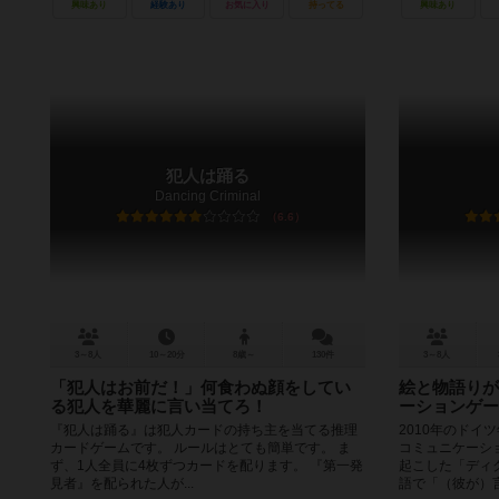
興味あり
経験あり
お気に入り
持ってる
興味あり
犯人は踊る
Dancing Criminal
6.6
3～8人
10～20分
8歳～
130件
3～8人
「犯人はお前だ！」何食わぬ顔をしてい
絵と物語りが
る犯人を華麗に言い当てろ！
ーションゲー
『犯人は踊る』は犯人カードの持ち主を当てる推理
2010年のドイ
カードゲームです。 ルールはとても簡単です。 ま
コミュニケーシ
ず、1人全員に4枚ずつカードを配ります。 『第一発
起こした「ディク
見者』を配られた人が...
語で「（彼が）言