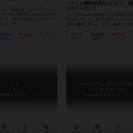
一人じゃ解除出来ないけれど、誰
か分からない！
」 は、 絵画をめぐるオークションゲ
レイヤー達は 世界的に有名な近代芸術
ボマー団を名乗る組織が、町に爆弾を仕
なって、無名の画家5人のモダンアー
明を出しました。 爆弾を発見したタイム
ことで価...
爆弾の解除に乗り出します。 爆弾には沢
ルが繋がっています。正し...
4006
1313
3175
679
4229
1195
経験あり
お気に入り
持ってる
興味あり
経験あり
お気に入り
イト
イッツアワンダフルワール
ito
It's a Wonderful World
7.0
7.5
30分前後
8歳～
72件
1～5人
30～60分
14歳～