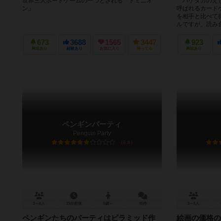
世界三大ボードゲームの一つとされる「ドミニオ
ハゲタカのえじ
ン」
呼ばれるカード
を相手と比べて
ルですが、読み合
673
3688
1565
3447
923
興味あり
経験あり
お気に入り
持ってる
興味あり
ペンギンパーティ
Penguin Party
6.8
2～6人
15分前後
6歳～
95件
3～5人
ペンギンたちのパーティはピラミッド作
絵画の価格の