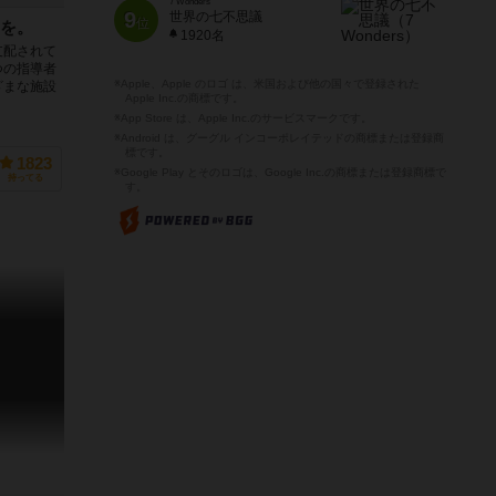
7 Wonders
9
世界の七不思議
位
を。
1920名
支配されて
つの指導者
※Apple、Apple のロゴ は、米国および他の国々で登録された
ざまな施設
Apple Inc.の商標です。
※App Store は、Apple Inc.のサービスマークです。
※Android は、グーグル インコーポレイテッドの商標または登録商
標です。
1823
※Google Play とそのロゴは、Google Inc.の商標または登録商標で
持ってる
す。