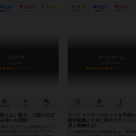
6124
1828
3634
1170
6210
1823
経験あり
お気に入り
持ってる
興味あり
経験あり
お気に入り
コヨーテ
コードネーム
Coyote
Codenames
6.9
7.1
30分前後
10歳～
89件
2～8人
15分前後
14歳～
知らない数字」で繰り広げ
スパイマスターのヒントを手掛か
み合い心理戦！
敵対組織より先に味方のエージェ
員と接触せよ!
見えない!? そんな斬新なルールで
れる心理戦カードゲーム『コヨー
2つの敵対するスパイ組織がある。 各組