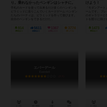
り。乗れなかったペンギンはシャチに。
けよう！
手札のカードを使って出来るだけ多くのペンギンを
「モダンアート
ピラミッドに送りこんでいくカードゲーム ペンギン
ームです。 プ
たちのパーティは、ピラミッドを作って遊びます。
のギャラリーと
自分のペンギンをできるだけた...
トを競りに掛ける
914
5611
1367
3774
1473
興味あり
経験あり
お気に入り
持ってる
興味あり
エバーデール
Everdell
7.7
1～4人
40～80分
13歳～
68件
2～10人