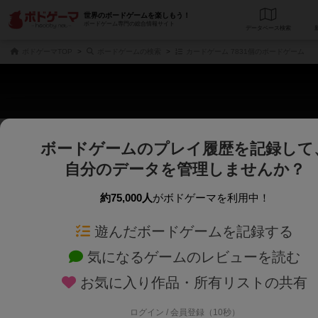
世界のボードゲームを楽しもう！
ボードゲーム専門の総合情報サイト
データベース
検
ボドゲーマTOP
ボードゲームの検索
カードゲーム 7831個のボードゲーム
ボードゲームのプレイ履歴を記録して
さくさく表示
じっくり表示
自分のデータを管理しませんか？
商品名、商品説明文、デザイナー名、テーマ名、メカニクス名を対象にフリー
ゲームデザイナー名を指定して
フリーワード
ゲームデザイナー
約75,000人
がボドゲーマを利用中！
遊んだボードゲームを記録する
対象年齢を指定します。
世界観や登場人
対象年齢
テーマ/フレー
気になるゲームのレビューを読む
×
カードゲー
お気に入り作品・所有リストの共有
ログイン / 会員登録（10秒）