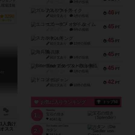
ージェント
紹介文なし
2件の投稿
ち現場諜報
ガルフストライク
46
PT
紹介文あり
1件の投稿
3290
持ってる
エコーズ・オブ・タイム
45
PT
紹介文なし
8件の投稿
スカルキング
45
PT
紹介文あり
12件の投稿
海兵隊
45
PT
紹介文あり
1件の投稿
Bitter End ブタペスト救出作戦
45
PT
紹介文なし
1件の投稿
ker
ドコジャン
42
PT
紹介文あり
10件の投稿
お気に入りランキング
トップ50
Splendor
1
宝石の煌き
88件
位
4041名
1人負け
Die Siedler von Catan
オスス
2
カタン
位