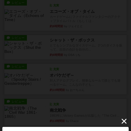
レビュー
充実
エコーズ・オブ・タイム
カードゲームにファイナルファンタジーのアクテ
ィブタイムバトル（もしくは...
約8時間前
by ジェイとと
レビュー
シャット・ザ・ボックス
とてもシンプルなダイスゲーム。2つのダイスを振
って、出目の合計を自分の...
約8時間前
by OSAっち
レビュー
充実
オバケだぞ～
対人アナログプレイ。簡単なルールで誰とでも遊
べるゲーム。こんなの子ども...
約10時間前
by おーちゃん
レビュー
充実
南北戦争
1983年にVictory Gamesが出版した『The Civil ...
約13時間前
by Chaco