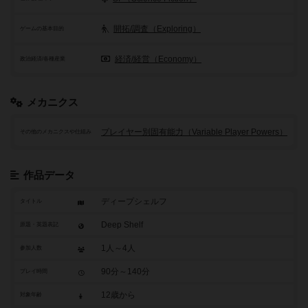
開拓/調査（Exploring）
ゲームの基本目的
経済/経営（Economy）
政治経済/各種産業
メカニクス
プレイヤー別固有能力（Variable Player Powers）
その他のメカニクスや仕組み
作品データ
ディープシェルフ
タイトル
Deep Shelf
原題・英題表記
1人～4人
参加人数
90分～140分
プレイ時間
12歳から
対象年齢