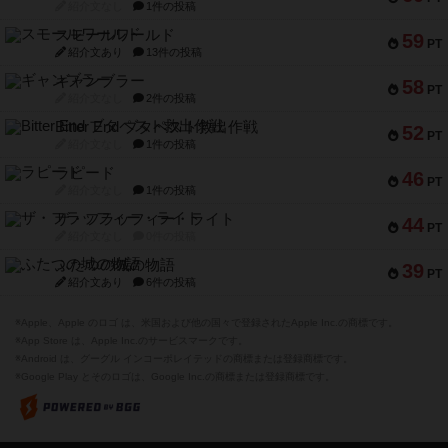
紹介文なし
1件の投稿
スモールワールド
59
PT
紹介文あり
13件の投稿
ギャンブラー
58
PT
紹介文なし
2件の投稿
Bitter End ブタペスト救出作戦
52
PT
紹介文なし
1件の投稿
ラピード
46
PT
紹介文なし
1件の投稿
ザ・フラッフィー・ライト
44
PT
紹介文なし
0件の投稿
ふたつの城の物語
39
PT
紹介文あり
6件の投稿
※Apple、Apple のロゴ は、米国および他の国々で登録されたApple Inc.の商標です。
※App Store は、Apple Inc.のサービスマークです。
※Android は、グーグル インコーポレイテッドの商標または登録商標です。
※Google Play とそのロゴは、Google Inc.の商標または登録商標です。