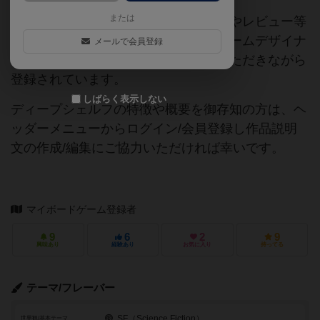
または
当サイトに掲載されている作品説明文やレビュー等
の情報は、ボドゲーマ運営事務局・ゲームデザイナ
メールで会員登録
ーご本人様・有志の皆様にご協力をいただきながら
登録されています。
しばらく表示しない
ディープシェルフの特徴や概要を御存知の方は、ヘ
ッダーメニューからログイン/会員登録し作品説明
文の作成/編集にご協力いただければ幸いです。
マイボードゲーム登録者
9
6
2
9
興味あり
経験あり
お気に入り
持ってる
テーマ/フレーバー
SF（Science Fiction）
世界観/基本テーマ