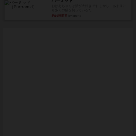
パーミッド
おばあちゃんは猫が大好きです!しかし、あまりに
も多くの猫を飼っているた...
約16時間前
by jurong