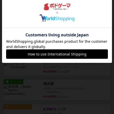
レビュー
画像付き
ファイアー・ブルズ / 火牛陣
火牛を引き連れて敵を殲滅させる。縦か斜めで前2
列まで攻撃できるが、自分...
約15時間前
by うらまこ
レビュー
フリップ７
カードをめくるかパスをするかを決めてパスした
時のカード数字が得点になる...
約15時間前
by mob567
レビュー
コンセプト
親のプレイヤーがお題を決めて限られたヒントの
中から他のプレイヤーに当て...
約16時間前
by mob567
レビュー
海兵隊
1988年にVictory Gamesが出版した
『Leathernec...
約16時間前
by Chaco
ルール/インスト
画像付き
充実