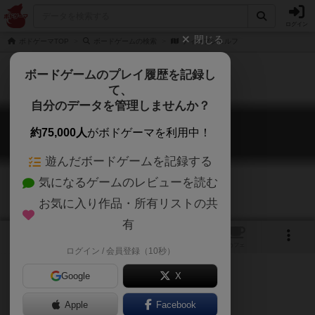
ログイン
閉じる
ボドゲーマTOP
ボードゲームの検索
ディープシェルフ
ボードゲームのプレイ履歴を記録し
て、
自分のデータを管理しませんか？
ディープシェルフ
約75,000人
がボドゲーマを利用中！
Deep Shelf
遊んだボードゲームを記録する
気になるゲームのレビューを読む
お気に入り作品・所有リストの共
有
1
トップ
画像
動画
レビュー
カフェ
ログイン / 会員登録（10秒）
Google
X
Apple
ご協力ください
Facebook