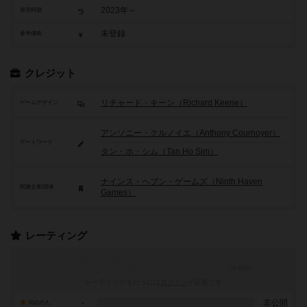
2023年～
発売時期
未登録
参考価格
クレジット
リチャード・キーン（Richard Keene）
ゲームデザイン
アンソニー・クルノイエ（Anthony Cournoyer）
アートワーク
タン・ホ・シム（Tan Ho Sim）
ナインス・ヘブン・ゲームズ（Ninth Haven
関連企業/団体
Games）
レーティング
レーティングを行うには
ログイン
が必要です
-
非公開
10点の人