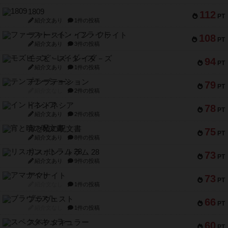
1809
112
PT
紹介文あり
1件の投稿
ファースト・イン・フライト
108
PT
紹介文あり
3件の投稿
モズビ－ズ・レイダ－ズ
94
PT
紹介文あり
1件の投稿
テンプテーション
79
PT
紹介文なし
2件の投稿
インドネシア
78
PT
紹介文あり
2件の投稿
宵と暁の呪文書
75
PT
紹介文あり
8件の投稿
リスボン・トラム 28
73
PT
紹介文あり
9件の投稿
アマナイト
73
PT
紹介文なし
1件の投稿
ブラヴェスト
66
PT
紹介文なし
1件の投稿
スペクタキュラー
60
PT