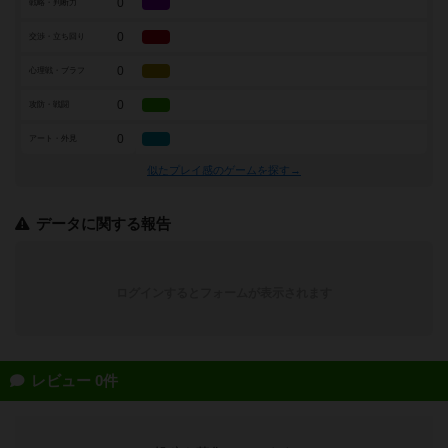
0
戦略・判断力
0
交渉・立ち回り
0
心理戦・ブラフ
0
攻防・戦闘
0
アート・外見
似たプレイ感のゲームを探す→
データに関する報告
ログインするとフォームが表示されます
レビュー 0件