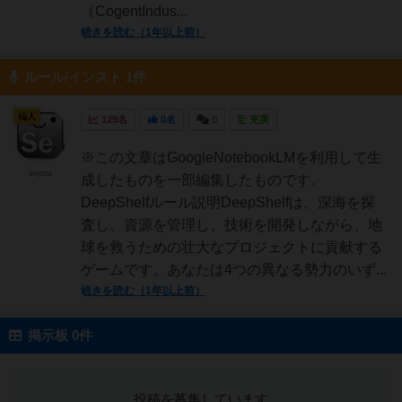
（CogentIndus...
続きを読む（1年以上前）
ルール/インスト 1件
仙人
129名
0名
0
充実
※この文章はGoogleNotebookLMを利用して生
sopra
成したものを一部編集したものです。
DeepShelfルール説明DeepShelfは、深海を探
査し、資源を管理し、技術を開発しながら、地
球を救うための壮大なプロジェクトに貢献する
ゲームです。あなたは4つの異なる勢力のいず...
続きを読む（1年以上前）
掲示板 0件
投稿を募集しています