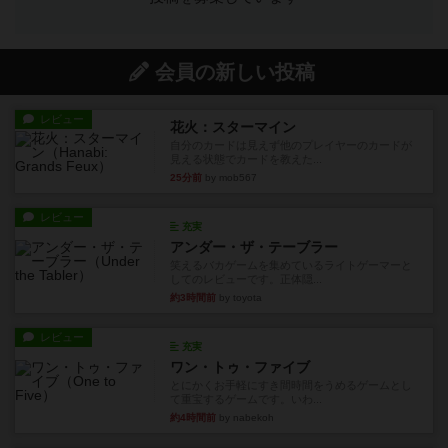
会員の新しい投稿
レビュー
花火：スターマイン
自分のカードは見えず他のプレイヤーのカードが
見える状態でカードを教えた...
25分前
by mob567
レビュー
充実
アンダー・ザ・テーブラー
笑えるバカゲームを集めているライトゲーマーと
してのレビューです。正体隠...
約3時間前
by toyota
レビュー
充実
ワン・トゥ・ファイブ
とにかくお手軽にすき間時間をうめるゲームとし
て重宝するゲームです。いわ...
約4時間前
by nabekoh