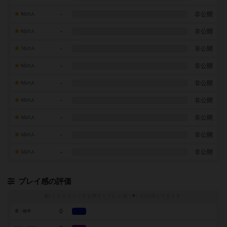
-
非公開
9点の人
-
非公開
8点の人
-
非公開
7点の人
-
非公開
6点の人
-
非公開
5点の人
-
非公開
4点の人
-
非公開
3点の人
-
非公開
2点の人
-
非公開
1点の人
プレイ感の評価
トグルスイッチを押すとプレイ感（
※
）の投票ができます
0
運・確率