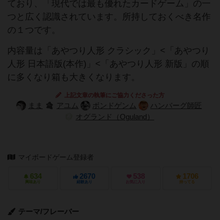
ており、「現代では最も優れたカードゲーム」の一
つと広く認識されています。所持しておくべき名作
の１つです。
内容量は「あやつり人形 クラシック」<「あやつり
人形 日本語版(本作)」<「あやつり人形 新版」の順
に多くなり箱も大きくなります。
上記文章の執筆にご協力くださった方
まま
アユム
ボンドゲンム
ハンバーグ師匠
オグランド（Oguland）
マイボードゲーム登録者
634
2670
538
1706
興味あり
経験あり
お気に入り
持ってる
テーマ/フレーバー