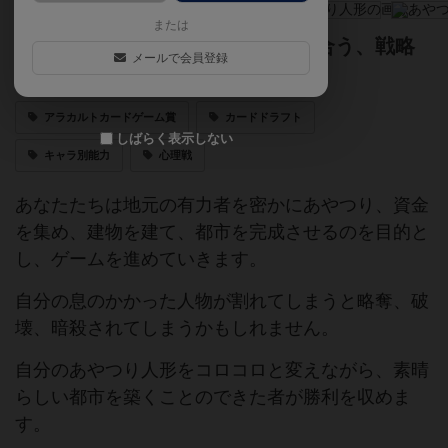
または
相手の動きを予測して手札を読み合う、戦略
メールで会員登録
的カードゲーム！
アラカルトカードゲーム賞
カードドラフト
しばらく表示しない
キャラ別能力
心理戦
あなたたちは地元の有力者を密かにあやつり、資金
を集め、建物を建て、都市を完成させるのを目的と
し、ゲームを進めていきます。
自分の息のかかった人物が割れてしまうと略奪、破
壊、暗殺されてしまうかもしれません。
自分のあやつり人形をコロコロと変えながら、素晴
らしい都市を築くことのできた者が勝利を収めま
す。