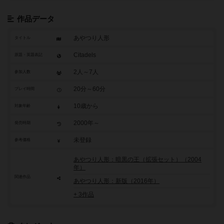
作品データ
あやつり人形
タイトル
Citadels
原題・英題表記
2人～7人
参加人数
20分～60分
プレイ時間
10歳から
対象年齢
2000年～
発売時期
未登録
参考価格
あやつり人形：暗黒の王（拡張セット）（2004
年）
関連作品
あやつり人形：新版（2016年）
+ 3作品