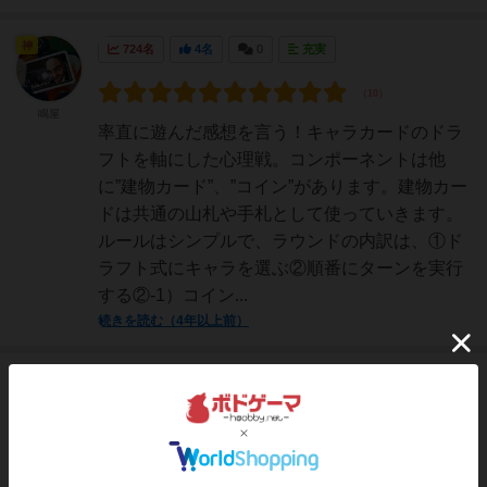
神
724名
4名
0
充実
鳴屋
率直に遊んだ感想を言う！キャラカードのドラ
フトを軸にした心理戦。コンポーネントは他
に”建物カード”、”コイン”があります。建物カー
ドは共通の山札や手札として使っていきます。
ルールはシンプルで、ラウンドの内訳は、①ド
ラフト式にキャラを選ぶ②順番にターンを実行
する②-1）コイン...
続きを読む（4年以上前）
勇者
499名
1名
0
充実
Xです 2-3
ボードーゲーム沼に落ちた切っ掛け操り人形は