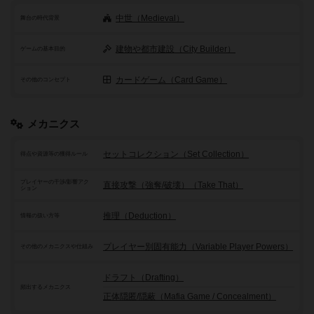
中世（Medieval）
舞台の時代背景
建物や都市建設（City Builder）
ゲームの基本目的
カードゲーム（Card Game）
その他のコンセプト
メカニクス
セットコレクション（Set Collection）
得点や資源等の獲得ルール
プレイヤーの干渉/影響アク
直接攻撃（強奪/破壊）（Take That）
ション
推理（Deduction）
情報の扱い方等
プレイヤー別固有能力（Variable Player Powers）
その他のメカニクスや仕組み
ドラフト（Drafting）
頻出するメカニクス
正体隠匿/隠蔽（Mafia Game / Concealment）