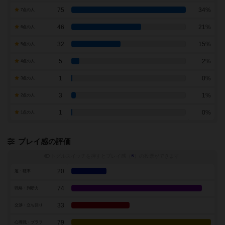
75
34%
7点の人
46
21%
6点の人
32
15%
5点の人
5
2%
4点の人
1
0%
3点の人
3
1%
2点の人
1
0%
1点の人
プレイ感の評価
トグルスイッチを押すとプレイ感（
※
）の投票ができます
20
運・確率
74
戦略・判断力
33
交渉・立ち回り
79
心理戦・ブラフ