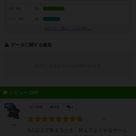
20
攻防・戦闘
16
アート・外見
似たプレイ感のゲームを探す→
データに関する報告
ログインするとフォームが表示されます
レビュー 29件
国王
165名
2名
1
JIN
4人以上で集まるとき、好んでよくやるゲーム