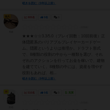
続きを読む（9年以上前）
仙人
805名
0名
0
R@
★★★☆☆3.3/5.0（プレイ回数：10回前後）正
体隠匿系のバリアブルプレイヤーカードゲー
ム。隠匿というよりは推理か。ドラフト形式
で、8種類の役割の中から一種類を選び、それ
ぞれのアクションを行ってお金を稼いで、建物
を建てていく。8種類の中には、資産を増やす
役割もあれば、相...
続きを読む（9年以上前）
神
510名
0名
0
充実
大石