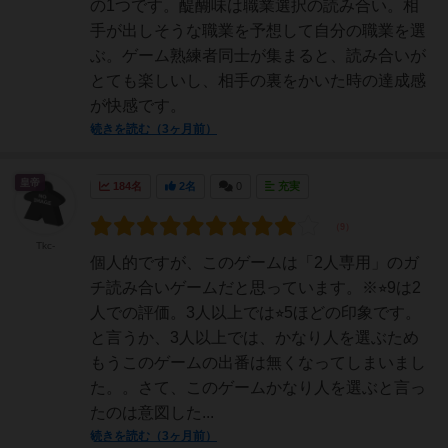
の1つです。醍醐味は職業選択の読み合い。相
手が出しそうな職業を予想して自分の職業を選
ぶ。ゲーム熟練者同士が集まると、読み合いが
とても楽しいし、相手の裏をかいた時の達成感
が快感です。
続きを読む（3ヶ月前）
皇帝
184名
2名
0
充実
Tkc-
個人的ですが、このゲームは「2人専用」のガ
チ読み合いゲームだと思っています。※⭐︎9は2
人での評価。3人以上では⭐︎5ほどの印象です。
と言うか、3人以上では、かなり人を選ぶため
もうこのゲームの出番は無くなってしまいまし
た。。さて、このゲームかなり人を選ぶと言っ
たのは意図した...
続きを読む（3ヶ月前）