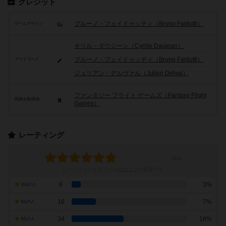
クレジット
ブルーノ・フェイドゥッティ（Bruno Faidutti）
ゲームデザイン
キリル・ダウジーン（Cyrille Daujean）
ブルーノ・フェイドゥッティ（Bruno Faidutti）
アートワーク
ジュリアン・デルヴァル（Julien Delval）
ファンタジー フライト ゲームズ（Fantasy Flight
関連企業/団体
Games）
レーティング
レーティングを行うには
ログイン
が必要です
6
3%
10点の人
16
7%
9点の人
34
16%
8点の人