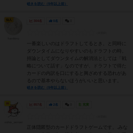
続きを読む（9年以上前）
仙人
304名
0名
0
hanikinu
一番楽しいのはドラフトしてるとき。と同時に
ダウンタイムになりやすいのもドラフトの時。
持論としてダウンタイムの解消法としては「戦
略について話す」なのですが、ドラフトで得た
カードの内訳を口にすると興ざめする恐れがあ
るので基本やらないほうがいいと思います。
続きを読む（9年以上前）
神
857名
2名
0
充実
oshio_sensei
正体隠匿型のカードドラフトゲームです。.みな