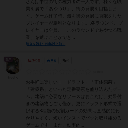
さんは中世の街の権力者の一人です。様々な職
業を裏で「あやつり」、街の発展を目指しま
す。ゲーム終了時、最も街の発展に貢献をした
プレイヤーが勝利となります。.各ラウンド、プ
レイヤーは全員、「このラウンドであやつる職
業」を選ぶことができ...
続きを読む（9年以上前）
皇帝
340名
0名
0
もっきん
お手軽に楽しい！「ドラフト」「正体隠蔽」
「建築系」といった定番要素を盛り込んだゲー
ム。建築に必要なリソースはお金だけ、効果付
きの建築物もごく僅か。更にドラフト形式で選
択する8種類の役割カードの効果も直感的にわ
かりやすく、短いインストでパッと取り組める
ゲームです。また、効率的...