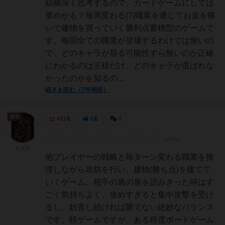
結構深く思考するので、カードゲームにしては
重めかも？毎周変わる(?)職業を通じてお金を稼
いで建物を買っていく勝利点蓄積型のゲームで
す。毎回全ての職業が登場するわけでは無いの
で、どのキャラが居る可能性すら無いのか正確
にわかるのは王様だけ、どのキャラが選ばれな
かったのかを知るの...
続きを読む（7年弱前）
皇帝
411名
1名
0
モグラ
他プレイヤーの戦略と毎ターン変わる職業を推
理しながら攻防を行い、建物(勝ち点)を建てて
いくゲーム。相手の裏の裏を読みきった時はす
ごく気持ちよく、攻めすぎると集中攻撃を受け
るし、妨害し続ければ勝てない絶妙なバランス
です。軽ゲームですが、ある程度ボードゲーム