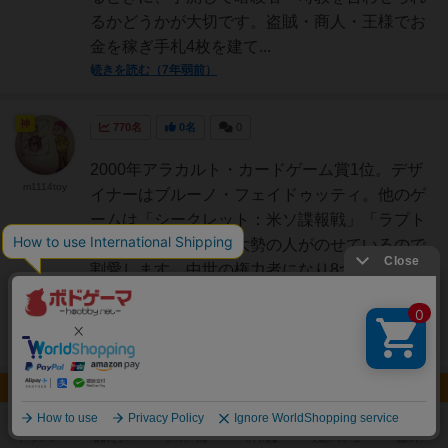
るかどうかが大切です。盗賊・商人・王様でお
金を稼ぎ手札4枚を建て...
続きを読む（7年弱前）
神
770名
0名
0
2000年アラカルト・カードゲーム賞1位。デザ
m1114toy
イナーはブルーノ・フェイドゥッティ。他のゲ
ームは「シークレット：米ソ諜報戦」「ラプト
ル」など。ルールは大勢の人がのせているので
割愛します。中世の権力者になり8つの役職の
人を巧みにあやつり町を発展（建物を建てる）
させるゲームです。...
続きを読む（8年以上前）
ルール/インスト 5件
神
319名
0名
0
充実