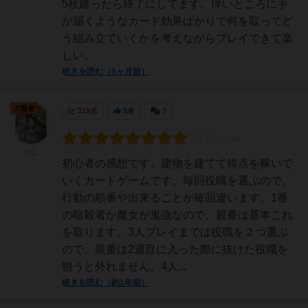
5枚建ったら終了にしてます。痒いところに手
が届くようなカード効果ばかりで何を取ってど
う組み立ていくかを考えながらプレイできて楽
しい。
続きを読む（5ヶ月前）
大賢者
319名
0名
3
いこ
初心者の感想です。建物を建てて得点を稼いで
いくカードゲームです。毎回役職を選ぶので、
行動の順番や出来ることが毎回違います。1番
の暗殺者か魔女が鬼強なので、親番は基本これ
を取ります。3人プレイまでは役職を２つ選ぶ
ので、親番は2週目に入った際に抜けた役職を
狙うと外れません。4人...
続きを読む（約1年前）