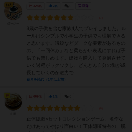
仙人
328名
2名
0
画像
ぼーひー
8歳の子供を含む家族4人でプレイしました。ル
ールはシンプルで小学生の子供でも理解できる
と思います。暗殺などダークな要素があるもの
の、「一回休み」など柔らかい表現にすれば子
供でも楽しめます。建物を購入して発展させて
いく過程がワクワクし、どんどん自分の街が成
長していくのが魅力で...
続きを読む（1年以上前）
神
609名
1名
0
山田
正体隠匿×セットコレクションゲーム。名作な
だけあってやはり面白い！正体隠匿特有の「脱