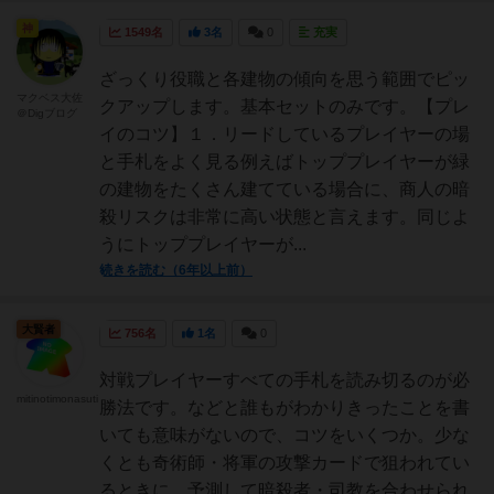
神
1549名
3名
0
充実
ざっくり役職と各建物の傾向を思う範囲でピッ
マクベス大佐
クアップします。基本セットのみです。【プレ
＠Digブログ
イのコツ】１．リードしているプレイヤーの場
と手札をよく見る例えばトッププレイヤーが緑
の建物をたくさん建てている場合に、商人の暗
殺リスクは非常に高い状態と言えます。同じよ
うにトッププレイヤーが...
続きを読む（6年以上前）
大賢者
756名
1名
0
対戦プレイヤーすべての手札を読み切るのが必
mitinotimonasuti
勝法です。などと誰もがわかりきったことを書
いても意味がないので、コツをいくつか。少な
くとも奇術師・将軍の攻撃カードで狙われてい
るときに、予測して暗殺者・司教を合わせられ