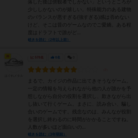
落した後は傍観者でしかない」というところが
少ししかないのが嬉しい。特殊能力のある建物
のバランスが悪すぎる(強すぎる)感は否めない
けど、そこは昔のゲームなのでご愛嬌。ある程
度はドラフトで誰がど...
続きを読む（2年以上前）
神
578名
0名
0
はぐれメタル
まるで、カイジの作品に出てきそうなゲーム。
一定の情報を与えられながら他の人が誰かを予
想しながら自分の役割を選択し、欺きながら出
し抜いて行くゲーム。まさに、読み合い、騙し
合いのゲームです。残念なのは、みんなが役割
を選択し終わるのに時間がかかることですね。
人数が多いほど面白いの...
続きを読む（3年弱前）