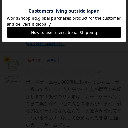
基本①～⑧数が大きいほど強力な役職をスター
トプレイヤーから選択してお金をためて建物を
誰かが最初に８個立てたらゲーム終了。建設は
自分の手札にある建物カードをコストを払って
立てていきます。参加人数によって場に最初か
ら伏せられているカード...
続きを読む（4年以上前）
神
815名
0名
オグランド
（Oguland）
ボードゲームを1,000個以上持っているユーザ
ー視点で良かった点と悪かった点の両面から紹
介します！あやつり人形は、カードゲームでこ
こまで奥が深く、他の人との絡みが生まれ、戦
略的なゲームになるなんて！と驚きが溢れてや
まない名作の１つとして数えられる非常に面白
いカードゲームです...