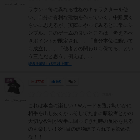
world_of_bear
ラウンド毎に異なる性格のキャラクターを使
い、自分に有利な建物を作っていく。中難度く
らいに思えるが、実際にやってみると非常にシ
ンプル。このゲームの良いところは「考えるべ
きポイントが限定され」、「自分本位に動いて
も成立し」、「他者との関わりも保てる」とい
う三点だと思う。例えば、...
続きを読む（8年以上前）
皇帝
377名
0名
0
shiro_9te_jinro
これは本当に楽しい！wカードを選ぶ時いかに
相手を出し抜くか…そしてたまに暗殺者とかの
大切な役割が後半に回ってきた時の反応を見る
のも楽しい！8件目の建物建てられても諦める
な！！