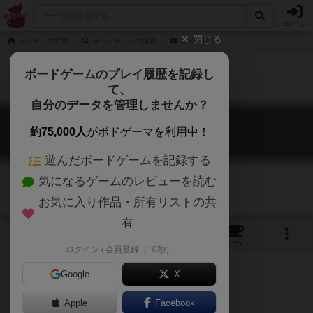
ログイン
閉じる
ボドゲーマTOP
ボードゲームの検索
あやつり人形
ボードゲームのプレイ履歴を記録し
て、
自分のデータを管理しませんか？
あやつり人形
約75,000人
がボドゲーマを利用中！
Citadels
遊んだボードゲームを記録する
気になるゲームのレビューを読む
お気に入り作品・所有リストの共
有
6
2
29
120
トップ
画像
動画
レビュー
カフェ
ログイン / 会員登録（10秒）
Google
X
Apple
Facebook