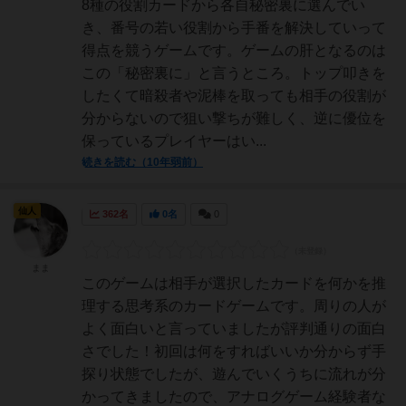
8種の役割カードから各自秘密裏に選んでい
き、番号の若い役割から手番を解決していって
得点を競うゲームです。ゲームの肝となるのは
この「秘密裏に」と言うところ。トップ叩きを
したくて暗殺者や泥棒を取っても相手の役割が
分からないので狙い撃ちが難しく、逆に優位を
保っているプレイヤーはい...
続きを読む（10年弱前）
仙人
362名
0名
0
まま
このゲームは相手が選択したカードを何かを推
理する思考系のカードゲームです。周りの人が
よく面白いと言っていましたが評判通りの面白
さでした！初回は何をすればいいか分からず手
探り状態でしたが、遊んでいくうちに流れが分
かってきましたので、アナログゲーム経験者な