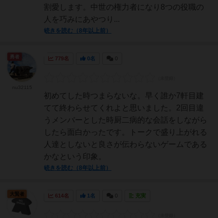
割愛します。中世の権力者になり8つの役職の
人を巧みにあやつり...
続きを読む（8年以上前）
勇者
779名
0名
0
nu32115
初めてした時つまらないな。早く誰か7軒目建
てて終わらせてくれよと思いました。2回目違
うメンバーとした時厨二病的な会話をしながら
したら面白かったです。トークで盛り上がれる
人達としないと良さが伝わらないゲームである
かなという印象。
続きを読む（8年以上前）
大賢者
614名
1名
0
充実