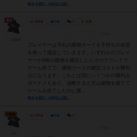
続きを読む（6年以上前）
勇者
468名
0名
0
充実
くら戦闘狂
プレイヤーは手札の建物カードを手持ちの金貨
を使って建設していきます。いずれかのプレイ
ヤーが8枚の建物を建設したらそのラウンドで
ゲーム終了で、建物カードの建設コストが勝利
点になります。これとは別にいくつかの勝利点
ボーナスもあり、油断すると沢山建物を建てて
ゲームを終了したのに勝...
続きを読む（6年以上前）
大賢者
328名
0名
0
TAC