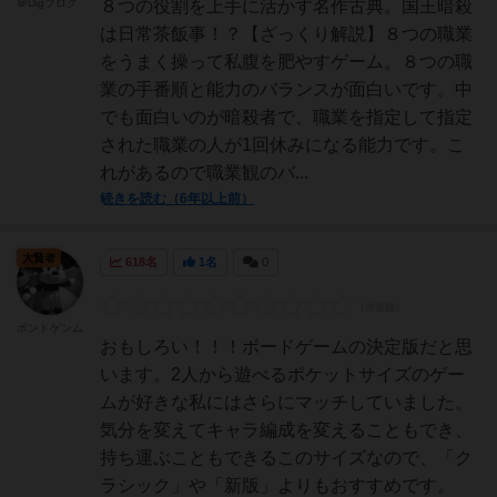
＠Digブログ
８つの役割を上手に活かす名作古典。国王暗殺
は日常茶飯事！？【ざっくり解説】８つの職業
をうまく操って私腹を肥やすゲーム。８つの職
業の手番順と能力のバランスが面白いです。中
でも面白いのが暗殺者で、職業を指定して指定
された職業の人が1回休みになる能力です。こ
れがあるので職業観のバ...
続きを読む（6年以上前）
大賢者
618名
1名
0
ボンドゲンム
おもしろい！！！ボードゲームの決定版だと思
います。2人から遊べるポケットサイズのゲー
ムが好きな私にはさらにマッチしていました。
気分を変えてキャラ編成を変えることもでき、
持ち運ぶこともできるこのサイズなので、「ク
ラシック」や「新版」よりもおすすめです。