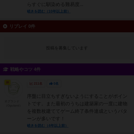
らすぐに馴染める難易度...
続きを読む（10年以上前）
リプレイ 0件
投稿を募集しています
戦略やコツ 4件
神
211名
0名
序盤に目立ちすぎないようにすることがポイン
オグランド
トです。また最初のうちは建築家の一度に建物
（Oguland）
を複数枚建ててゲーム終了条件達成というパタ
ーンが多いです！
続きを読む（4年以上前）