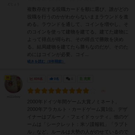
どじょう
複数存在する役職カードを順に選び、誰がどの
役職を行うのかがわからないままラウンドを進
める。ラウンドを通して、コインを増やし、そ
のコインを使って建物を建てる。建てた建物に
よって得点が得られ、その得点で勝敗を決め
る。結局建物を建てたら勝ちなのだが、そのた
めにはコインが必要。コイ...
続きを読む（8年弱前）
神
604名
0名
0
充実
m1114toy
2000年ドイツ年間ゲーム大賞ノミネート。
2000年アラカルト・カードゲーム賞1位。デザ
イナーはブルーノ・フェイドゥッティ。他のゲ
ームは「シークレット：米ソ諜報戦」「ラプト
ル」など。ルールは大勢の人がのせているので