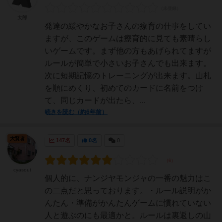
太郎
発達の緩やかなお子さんの療育の仕事をしてい
ますが、このゲームは療育的に見ても素晴らし
いゲームです。まず他の方もあげられてますが
ルールが簡単で小さいお子さんでも出来ます。
次に短期記憶のトレーニングが出来ます。山札
を順にめくり、初めてのカードに名前をつけ
て、同じカードが出たら、...
続きを読む（約6年前）
大賢者
147名
0名
0
cyasout
個人的に、ナンジヤモンジャの一番の魅力はこ
の二点だと思っております。・ルール説明がか
んたん・準備がかんたんゲームに慣れていない
人と遊ぶのにも最適かと。ルールは裏返しの山