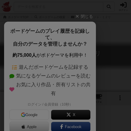
ログイン
閉じる
ボドゲーマTOP
ボードゲームの検索
ナンジャモンジャ・ミドリ
ボードゲームのプレイ履歴を記録し
て、
自分のデータを管理しませんか？
ナンジャモンジャ・ミドリ
約75,000人
がボドゲーマを利用中！
Toddles-Bobbles Green
遊んだボードゲームを記録する
気になるゲームのレビューを読む
お気に入り作品・所有リストの共
有
6
3
48
326
トップ
画像
動画
レビュー
カフェ
ログイン / 会員登録（10秒）
Google
X
Apple
Facebook