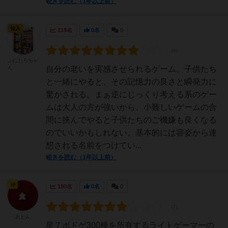
続きを読む（1年以上前）
仙人
119名
0名
0
ぷにたろちゃ
ん
自分の老いを実感させられるゲーム。子供たち
と一緒にやると、その記憶力の良さと瞬発力に
驚かされる。まぁ逆にじっくり考える系のゲー
ムは大人の方が強いから、小難しいゲームの合
間に挟んでやると子供たちのご機嫌も良くなる
のでいいかもしれない。基本的には容姿から連
想される名前をつけてい...
続きを読む（1年以上前）
神
190名
0名
0
おとん
星７ボドゲ300種を所有するライトゲーマーの