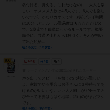
anemone
名付ける、覚える、これだけなのに、大人も楽
しい！オススメ人数は4-5人です。6人でも楽し
いですが、かなりカオスです…(笑)プレイ時間
は10分ほど。ルール難易度は★☆☆☆☆(1/5)
で、5歳児でも簡単にわかるルールです。概要
順番に、共通の山札から1枚引く。それが初め
て出た絵柄...
続きを読む（4年弱前）
仙人
248名
0名
0
レーティングが非公開に設定されたユーザー
sh_jsa
声を出してスピードを競うのは判定が難しい
よ。家族でやる場合はお子さんに３秒待ってあ
げるのがいいかな。いい大人同士がガチって叫
び合ってる姿はもはや地獄。猿山のがまだマシ
です。
続きを読む（約4年前）