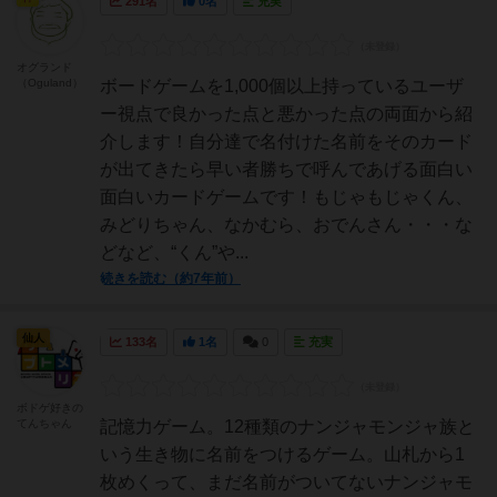
291名
0名
充実
オグランド
（Oguland）
ボードゲームを1,000個以上持っているユーザ
ー視点で良かった点と悪かった点の両面から紹
介します！自分達で名付けた名前をそのカード
が出てきたら早い者勝ちで呼んであげる面白い
面白いカードゲームです！もじゃもじゃくん、
みどりちゃん、なかむら、おでんさん・・・な
どなど、“くん”や...
続きを読む（約7年前）
仙人
133名
1名
0
充実
ボドゲ好きの
てんちゃん
記憶力ゲーム。12種類のナンジャモンジャ族と
いう生き物に名前をつけるゲーム。山札から1
枚めくって、まだ名前がついてないナンジャモ