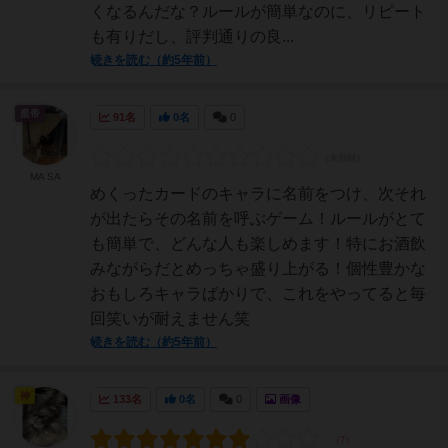
くなるんだな？ルールが簡単なのに、リピート
も有りだし、評判通りの良...
続きを読む（約5年前）
皇帝
91名
0名
0
MA SA
めくったカードのキャラに名前をつけ、次それ
が出たらその名前を呼ぶゲーム！ルールがとて
も簡単で、どんな人も楽しめます！特にお酒飲
みながらだとめっちゃ盛り上がる！個性豊かな
おもしろキャラばかりで、これをやってると毎
回笑いが耐えません笑
続きを読む（約5年前）
神
133名
0名
0
画像