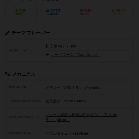
289
3773
549
2617
興味あり
経験あり
お気に入り
持ってる
テーマ/フレーバー
子供向け（Kids）
その他のコンセプト
カードゲーム（Card Game）
メカニクス
メモリー（記憶する）（Memory）
情報の扱い方等
言葉遊び（Word Game）
その他のメカニクスや仕組み
パターン認識（正解の絵が存在）（Pattern
得点や資源等の獲得ルール
Recognition）
リアルタイム（Real-time）
行動に関する仕組み