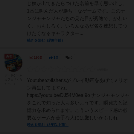
じ奴が出てきたらつけた名前を早く思い出し、
1番に叫んだ人が勝ち！なゲームです。このナ
ンジャモンジャたちの見た目が秀逸で、かわい
く、おもしろく、いろんなあだ名を連想してつ
けたくなるキャラクター...
続きを読む（約8年前）
勇者
190名
1名
0
ボードゲーム
カフェ『ぐら
Youtuberのfisher'sがプレイ動画をあげてミリオ
すぺ！』
ン再生してますね。
https://youtu.be/DJ54M0eai9o ナンジャモンジャ
をこれで知った人も多いようです。瞬発力と記
憶力を求められます。こういうスピード感の必
要なゲームが苦手な人には厳しいかもしれ...
続きを読む（8年以上前）