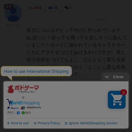
皇帝
148名
1名
0
スカッシュ
本当にコレはチビッ子向けに作られています
ね 楽しい！姪っ子も甥っ子も楽しそうに遊んで
いました！カードに描かれているキャラクター
たちにアダナをつけてあげるわけですが、見た
目で名前をつけてもよし、なんとなく変な名前
をつけてもよし、とにかく「とことん変な名前
をつけてやろう！」って...
続きを読む（8年以上前）
神
152名
0名
0
だか（こ）さ
ん
Youtubeでこれをやってる人たちがいたよう
で、小学生の認知度が異常に高いです。実際の