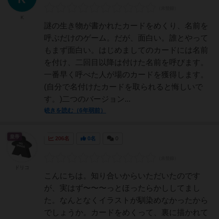
K
謎の生き物が書かれたカードをめくり、名前を
呼ぶだけのゲーム。だが、面白い。誰とやって
もまず面白い。はじめましてのカードには名前
を付け、二回目以降は付けた名前を呼びます。
一番早く呼べた人が場のカードを獲得します。
(自分で名付けたカードを取られると悔しいで
す。)二つのバージョン...
続きを読む（6年弱前）
皇帝
206名
0名
0
ドリコ
こんにちは。知り合いからいただいたのです
が、実はず〜〜〜っとほったらかししてまし
た。なんとなくイラストが馴染めなかったから
でしょうか。カードをめくって、裏に描かれて