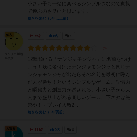
小さい子も一緒に楽べるシンプルさなので家族
で遊ぶのも良いと思います。
続きを読む（5年以上前）
仙人
76名
0名
0
リンクス川越
事業所
12種類いる「ナンジャモンジャ」に名前をつけ
よう！既に名付けたナンジャモンジャと同じナ
ンジャモンジャが出たらその名前を最初に呼ん
だ人が勝ち！というシンプルなゲーム。記憶力
と瞬発力と創造力が試される、小さい子から大
人まで盛り上がれる楽しいゲーム。下ネタは厳
禁や！・プレイ人数2...
続きを読む（6年弱前）
大賢者
114名
0名
0