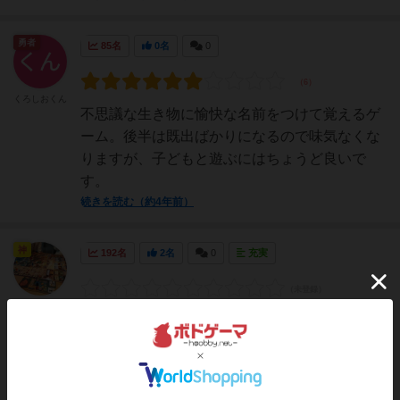
勇者
85名
0名
0
くろしおくん
不思議な生き物に愉快な名前をつけて覚えるゲ
ーム。後半は既出ばかりになるので味気なくな
りますが、子どもと遊ぶにはちょうど良いで
す。
続きを読む（約4年前）
神
192名
2名
0
充実
ヒロ(新！ボ
ードゲーム家
＜テーマ＞カードに書かれたキャラクターに
族)
「名前」をつけて覚えて、後にそのキャラクタ
ーが登場した際に、誰よりも早く名前を叫んで
あげるゲーム。＜感想＞●自分暗記系ワイワイ