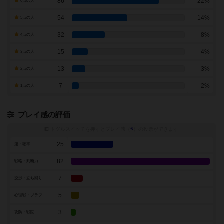
86
22%
6点の人
54
14%
5点の人
32
8%
4点の人
15
4%
3点の人
13
3%
2点の人
7
2%
1点の人
プレイ感の評価
トグルスイッチを押すとプレイ感（
※
）の投票ができます
25
運・確率
82
戦略・判断力
7
交渉・立ち回り
5
心理戦・ブラフ
3
攻防・戦闘