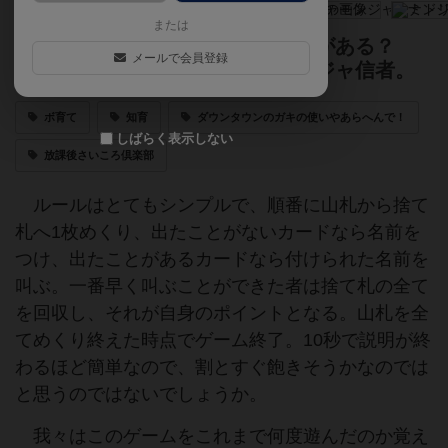
または
名づけ親でも、名前を忘れることがある？
メールで会員登録
今日からあなたも、ナンジャモンジャ信者。
ボ育て
知育
ダウンタウンのガキの使いやあらへんで！
しばらく表示しない
放課後さいころ倶楽部
ルールはとてもシンプルで、順番に山札から捨て
札へ1枚めくり、出たことがないカードなら名前を
つけ、出たことがあるカードなら付けられた名前を
叫ぶ。一番早く叫ぶことができた者は捨て札の全て
を回収し、それが自身のポイントとなる。山札を全
てめくり終えた時点でゲーム終了。10秒で説明が終
わるほど簡単なので、割とすぐ飽きそうかなのでは
と思うのではないでしょうか。
我々はこのゲームをこれまで何度遊んだのか覚え