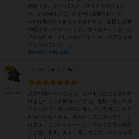
感想です。小学生2人と、計３人で遊びまし
た。2024年1月モンスターに名前を付ける
&amp;再び出てきたらそれを叫ぶ、記憶と反射
神経タイプのゲームです。色々なモンスターが
描かれたカードに手番のプレイヤーが好きな名
前を付けていき、ま...
続きを読む（2年以上前）
仙人
172名
0名
0
TM of
Yokohama
反射神経ゲームながら、カードの絵に名前を付
けるというのが面白いですね。無駄に長い名前
とかつけて、相手が言い淀んでいる間にこちら
が言い切るとかも、作戦としてはありです。と
は言え、こういうゲームは、子どもの方が得意
だと思います。あまり深く考えず、みんなで楽