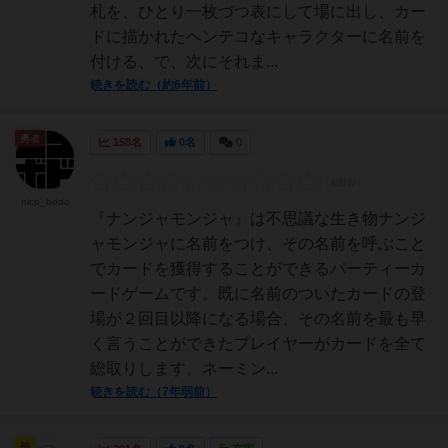
札を、ひとり一枚づつ表にして場に出し、カー
ドに描かれたヘンテコなキャラクターに名前を
付ける、で、次にそれま...
続きを読む（約6年前）
勇者
158名
0名
0
nico_bodo
『ナンジャモンジャ』は不思議な生き物ナンジ
ャモンジャに名前をつけ、その名前を呼ぶこと
でカードを獲得することができるパーティーカ
ードゲームです。既に名前のついたカードの登
場が２回目以降になる場合、その名前を最も早
く言うことができたプレイヤーがカードを全て
総取りします。ネーミン...
続きを読む（7年弱前）
神