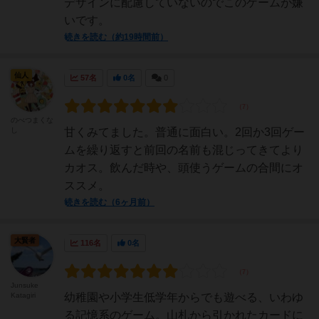
デザインに配慮していないのでこのゲームが嫌
いです。
続きを読む（約19時間前）
仙人
57名
0名
0
のべつまくな
し
甘くみてました。普通に面白い。2回か3回ゲー
ムを繰り返すと前回の名前も混じってきてより
カオス。飲んだ時や、頭使うゲームの合間にオ
ススメ。
続きを読む（6ヶ月前）
大賢者
116名
0名
Junsuke
Katagiri
幼稚園や小学生低学年からでも遊べる、いわゆ
る記憶系のゲーム。山札から引かれたカードに