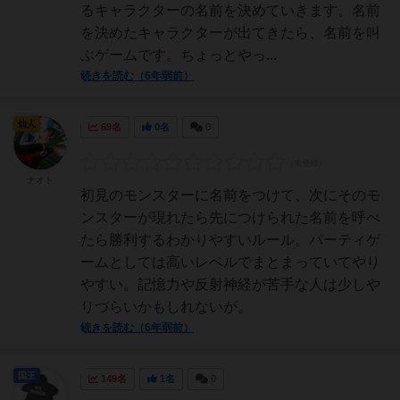
るキャラクターの名前を決めていきます。名前
を決めたキャラクターが出てきたら、名前を叫
ぶゲームです。ちょっとやっ...
続きを読む（6年弱前）
仙人
69名
0名
0
ナオト
初見のモンスターに名前をつけて、次にそのモ
ンスターが現れたら先につけられた名前を呼べ
たら勝利するわかりやすいルール。パーティゲ
ームとしては高いレベルでまとまっていてやり
やすい。記憶力や反射神経が苦手な人は少しや
りづらいかもしれないが。
続きを読む（6年弱前）
国王
149名
1名
0