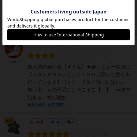
パーティーゲームとしてこれ以上ない完成度の
鉄板名作。知り合い同士で遊ぶと100%盛り上
がります。ボードゲーム...
続きを読む（4年以上前）
神
218名
0名
0
has
個人的総合評価【４５点】★全レビュー冒頭に
【カタンを８０点として１００点満点で採点を
行っています】【＋】・子供と遊ぶにはいい・
初心者、女の子受けはそこそこ【－】・単純で
飽きる・絵が微妙
続きを読む（5年弱前）
仙人
216名
0名
0