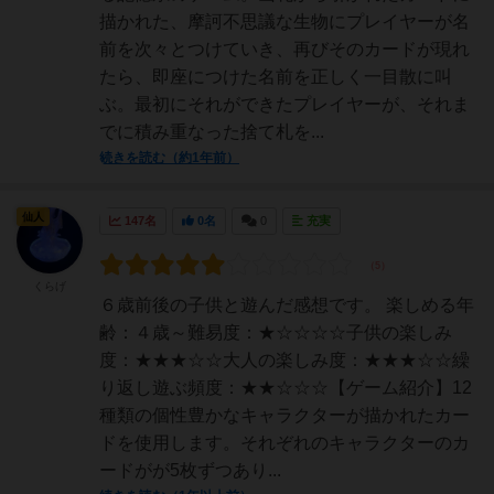
描かれた、摩訶不思議な生物にプレイヤーが名
前を次々とつけていき、再びそのカードが現れ
たら、即座につけた名前を正しく一目散に叫
ぶ。最初にそれができたプレイヤーが、それま
でに積み重なった捨て札を...
続きを読む（約1年前）
仙人
147名
0名
0
充実
くらげ
６歳前後の子供と遊んだ感想です。 楽しめる年
齢：４歳～難易度：★☆☆☆☆子供の楽しみ
度：★★★☆☆大人の楽しみ度：★★★☆☆繰
り返し遊ぶ頻度：★★☆☆☆【ゲーム紹介】12
種類の個性豊かなキャラクターが描かれたカー
ドを使用します。それぞれのキャラクターのカ
ードがが5枚ずつあり...