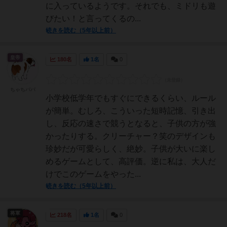
に入っているようです。それでも、ミドリも遊
びたい！と言ってくるの...
続きを読む（5年以上前）
皇帝
180名
1名
0
ちゃちパパ
小学校低学年でもすぐにできるくらい、ルール
が簡単。むしろ、こういった短時記憶、引き出
し、反応の速さで競うとなると、子供の方が強
かったりする。クリーチャー？笑のデザインも
珍妙だが可愛らしく、絶妙。子供が大いに楽し
めるゲームとして、高評価。逆に私は、大人だ
けでこのゲームをやった...
続きを読む（5年以上前）
将軍
218名
1名
0