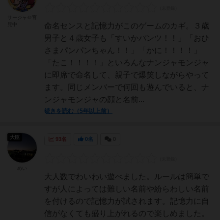
サージャ＠育
児中
命名センスと記憶力がこのゲームのカギ。３歳
男子と４歳女子も「すいかパンツ！！」「おひ
さまパンパンちゃん！！」「かに！！！！」
「たこ！！！！」といろんなナンジャモンジャ
に即席で命名して、親子で爆笑しながらやって
ます。同じメンバーで何回も遊んでいると、ナ
ンジャモンジャの顔と名前...
続きを読む（5年以上前）
大臣
93名
0名
0
めい
大人数でわいわい遊べました。ルールは簡単で
すが人によっては難しい名前や紛らわしい名前
を付けるので記憶力が試されます。記憶力に自
信がなくても盛り上がれるので楽しめました。