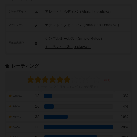
アレナ・リベディバ（Alena Lebedeva）
ゲームデザイン
ナデッド・フェドトワ（Nadegda Fedotova）
アートワーク
シンプルルールズ（Simple Rules）
関連企業/団体
すごろくや（Sugorokuya）
レーティング
レーティングを行うには
ログイン
が必要です
13
3%
10点の人
16
4%
9点の人
38
10%
8点の人
111
29%
7点の人