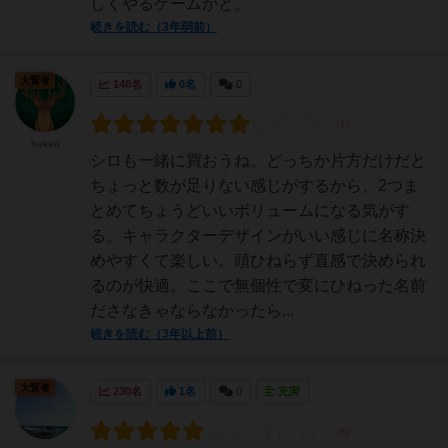
しくやるゲームかと。
続きを読む（3年弱前）
大賢者
148名
0名
0
huken
シロも一緒に買おうね。どっちか片方だけだと
ちょっと数が足りない感じがするから、2つま
とめてちょうどいいボリュームになる気がす
る。キャラクターデザインがいい感じに名称決
めやすくて楽しい。頭ひねらず直感で決められ
るのが快適。ここで無個性で変にひねった名前
ださなきゃならなかったら...
続きを読む（3年以上前）
大賢者
230名
1名
0
充実