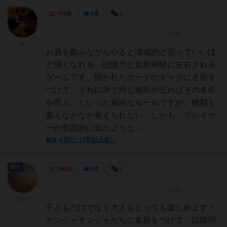
大賢者
243名
0名
0
Yu
お酒を飲みながらやると壊滅的と言っていいほ
ど弱くなれる、記憶力と反射神経に左右される
ゲームです。開かれたカードのキャラに名前を
つけて、それ以降で同じ名前が出ればその名前
を呼ぶ、といった単純なルールですが、種類も
多くなかなか覚えられない。しかも、プレイヤ
ーが意図的に似たような...
続きを読む（7年以上前）
国王
198名
0名
0
のすけ
子どもだけでなく大人もとっても楽しめます！
ナンジャモンジャたちに名前をつけて、以降同