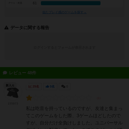
61
アート・外見
似たプレイ感のゲームを探す→
データに関する報告
ログインするとフォームが表示されます
レビュー 48件
新入り
29名
0名
0
155973
私は吃音を持っているのですが、友達と集まっ
てこのゲームをした際、3ゲームほどしたので
すが、自分だけ全負けしました。ユニバーサル