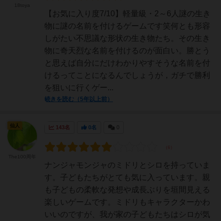
18toya
【お気に入り度7/10】軽量級・2～6人謎の生き
物に謎の名前を付けるゲームです笑何とも形容
しがたい不思議な形状の生き物たち。その生き
物に奇天烈な名前を付けるのが面白い。勝とう
と思えば自分にだけわかりやすそうな名前を付
けるってことになるんでしょうが，ガチで勝利
を狙いに行くゲー...
続きを読む（5年以上前）
仙人
143名
0名
0
The100周年
ナンジャモンジャのミドリとシロを持っていま
す。子どもたちがとても気に入っています。親
も子どもの柔軟な発想や成長ぶりを垣間見える
楽しいゲームです。ミドリもキャラクターかわ
いいのですが、我が家の子どもたちはシロが気