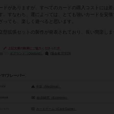
。
ードがありますが、すべてのカードの購入コストには差
す。すなわち、運によっては、とても強いカードを安価
ざっても、楽しく遊べると思います。
立型拡張セットの製作が発表されており、長い間楽しま
上記文章の執筆にご協力くださった方
rm
オグランド（Oguland）
[退会者:37819]
ーマ/フレーバー
中世（Medieval）
代背景
経済/経営（Economy）
/各種産業
カードゲーム（Card Game）
コンセプト