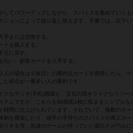
やしてパワーアップしながら、スパイスを集めていくも
クションによって繰り返し使えます。手番では、以下い
入手または交換する。
ードを購入する。
手元に戻す。
を払い、顧客カードを入手する。
３人の場合は６枚目）の勝利点カードを獲得したら、ゲ
した得点が一番多い人の勝利です。
クなデッキ(手札)構築と、宝石の煌きライクなリソー
ステムですが、これらをB5両面1枚に収まるシンプルな
イ時間に仕上げられています。それでいて、複数のカー
体制を構築したり、相手の手持ちのスパイスや商人カー
回りする等、先達のゲームが持っていた面白さが巧みに