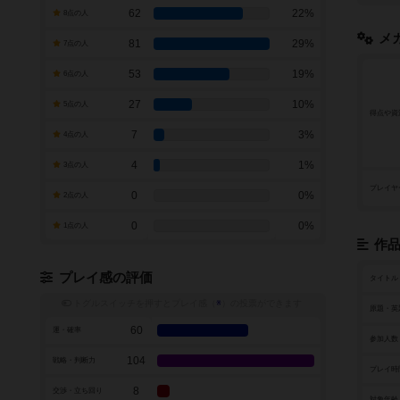
62
22%
8点の人
メ
81
29%
7点の人
53
19%
6点の人
27
10%
5点の人
得点や資
7
3%
4点の人
4
1%
3点の人
プレイヤ
0
0%
2点の人
0
0%
1点の人
作
プレイ感の評価
タイトル
トグルスイッチを押すとプレイ感（
※
）の投票ができます
原題・英
60
運・確率
参加人数
104
戦略・判断力
プレイ時
8
交渉・立ち回り
対象年齢