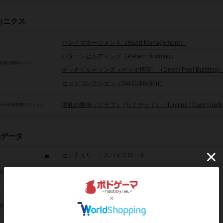
カニクス
ハンドマネージメント（Hand Management）
パターンビルディング（Pattern Building）
源等の獲得ルール
デッキビルディング（デッキ構築）（Deck / Pool Building
セットコレクション（Set Collection）
場札の獲得（ドラフト / リミテッド）（Limited / Card Drafti
ーの干渉/影響アクション
品データ
センチュリー：スパイスロード
Century: Spice Road
題表記
2人～5人
30分～45分
間