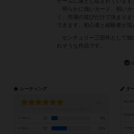
ゲームに落とし込まれています
明らかに強いカード、弱いカ
く、売場の並びだけで決まりま
できます。初心者と経験者が混
センチュリー三部作として独
れそうな作品です。
k
レーティング
テ
舞台の時
レーティングを行うには
ログイン
が必要です
政治経済
13
5%
10点の人
32
11%
その他の
9点の人