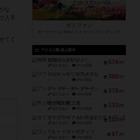
がな
で入手
ボドファン
ボードゲームに特化したクラウドファンディング
せてく
アクセス数 急上昇中
無限まちがいさがし
574
PT
紹介文あり
2件の投稿
リワイルド：サウスアメリカ
389
PT
紹介文なし
2件の投稿
アンダー・ザ・テーブラー
378
PT
紹介文あり
1件の投稿
宵と暁の呪文書
133
PT
紹介文あり
8件の投稿
セミファイナル ～お前はまだ生きている～
103
PT
紹介文あり
1件の投稿
ワン・トゥ・ファイブ
97
PT
紹介文あり
1件の投稿