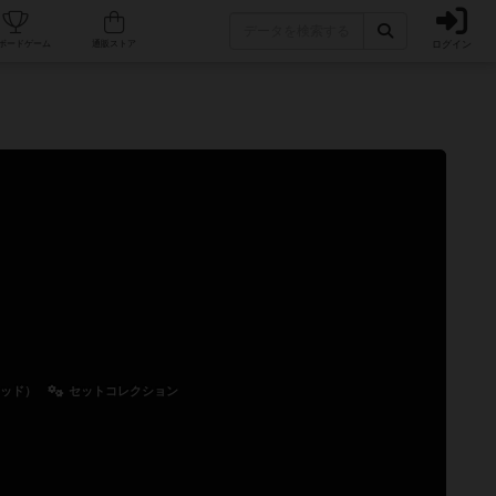
ログイン
カフェ/店舗
人気ボードゲーム
通販ストア
テッド）
セットコレクション