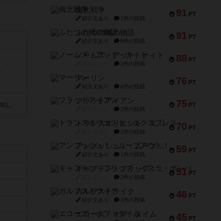
南北戦争
91
PT
紹介文あり
1件の投稿
ふたつの城の物語
91
PT
紹介文あり
6件の投稿
ノームズ・アット・ナイト
88
PT
紹介文なし
1件の投稿
）
マーリン
76
PT
紹介文あり
6件の投稿
フラットアイアン
75
ng）
PT
紹介文なし
2件の投稿
トランスオリエント・エクスプレス
70
PT
紹介文なし
1件の投稿
アンブッシュ！：ムーブアウト！
59
PT
紹介文あり
1件の投稿
キャプテン・フリップ：イスラ・ボンバ
51
PT
紹介文なし
2件の投稿
ガルフストライク
46
PT
紹介文あり
1件の投稿
エコーズ・オブ・タイム
45
PT