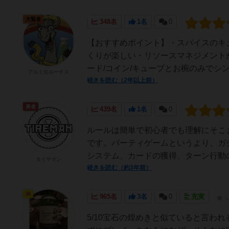
大賢者
348名
1名
0
【おすすめポイント】・スパイスのキ
くりが楽しい・リソースマネジメント
ード/コイン/キューブとお椀のみでシン
アルミ缶ルーチス
続きを読む（2年以上前）
勇者
439名
1名
0
ルールは簡単で初心者でも理解にそこ
です。パーティゲームというより、ガ
システム、カードの獲得、ターン行動の
タイヤマン
続きを読む（約3年前）
神
965名
3名
0
充実
5/10宝石の煌めきと似ていると言わ