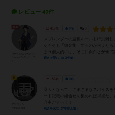
レビュー 40件
勇者
418名
0名
0
スプレンダーの亜種ルールも特別難し
そもそも「錬金術」するのが何よりも
まう個人的には、そこに面白さが全て
たーかひと@Ryusei
Gamesのメンバーで
続きを読む（約2年前）
す
神
156名
0名
商人となって、さまざまなスパイスを
ード記載の組合せを集めれば得点だ。
介中だぜっ！！
マツジョン
@matz_jon
続きを読む（2年以上前）