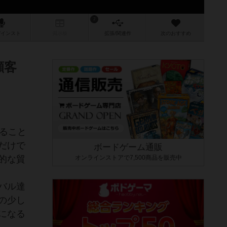
2
/インスト
掲示板
拡張/関連
作
次のおすすめ
顧客
ること
だけで
ボードゲーム通販
的な貿
オンラインストアで7,500商品を販売中
バル達
の少し
になる