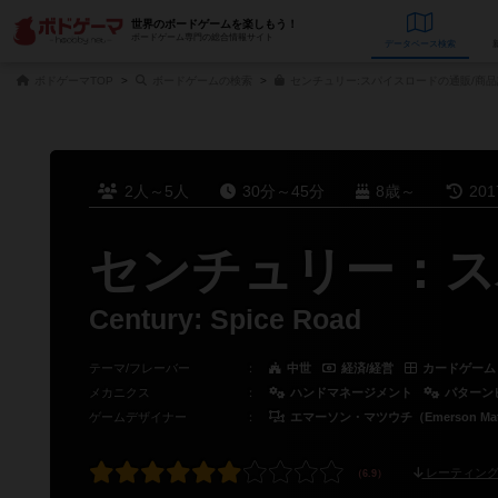
世界のボードゲームを楽しもう！
ボードゲーム専門の総合情報サイト
データベース
検
ボドゲーマTOP
ボードゲームの検索
センチュリー:スパイスロードの通販/商品
2人～5人
30分～45分
8歳～
20
センチュリー：ス
Century: Spice Road
テーマ/フレーバー
：
中世
経済/経営
カードゲーム
メカニクス
：
ハンドマネージメント
パターン
ゲームデザイナー
：
エマーソン・マツウチ（Emerson Mat
レーティング