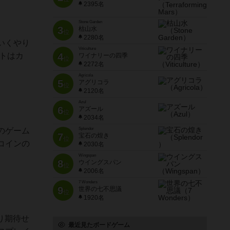
2395名
Stone Garden
3
枯山水
位
2280名
いくやり
Viticulture
トはカ
4
ワイナリーの四季
位
2272名
Agricola
5
アグリコラ
位
2120名
Azul
6
アズール
位
2034名
のゲーム
Splendor
7
宝石の煌き
位
コインの
2030名
Wingspan
8
ウイングスパン
位
2006名
7 Wonders
9
世界の七不思議
位
1920名
り期待せ
最近見たボードゲーム