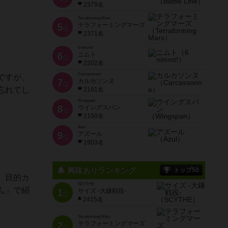
2379名
Terraforming Mars
5
テラフォーミングマーズ
位
2371名
6 nimmt!
6
ニムト
位
2202名
Carcassonne
ですが、
7
カルカソンヌ
位
忘れてし
2191名
Wingspan
8
ウイングスパン
位
2150名
Azul
9
アズール
位
1903名
興味ありランキング
トップ50
、目的カ
SCYTHE
ん」で紹
1
サイズ -大鎌戦役-
位
2415名
Terraforming Mars
2
テラフォーミングマーズ
位