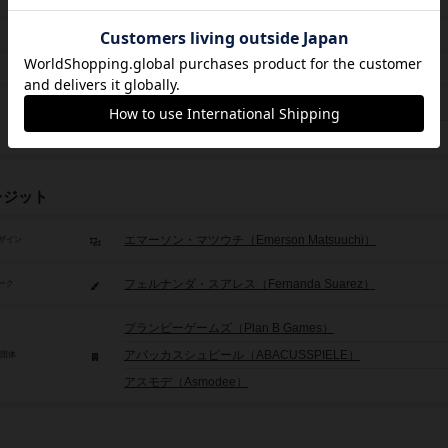
8歳から
2017年～
未登録
センチュリー：ゴーレム（2017年）
センチュリー：イースタンワンダーズ（2018年）
レジット
エマーソン・マツウチ（Emerson Matsuuchi）
ザイン
フェルナンダ・スアレス（Fernanda Suarez）
ーク
プランビーゲームズ（Plan B Games）
アバッカスシュピール（ABACUSSPIELE）
/団体
アスモデ（Asmodee）