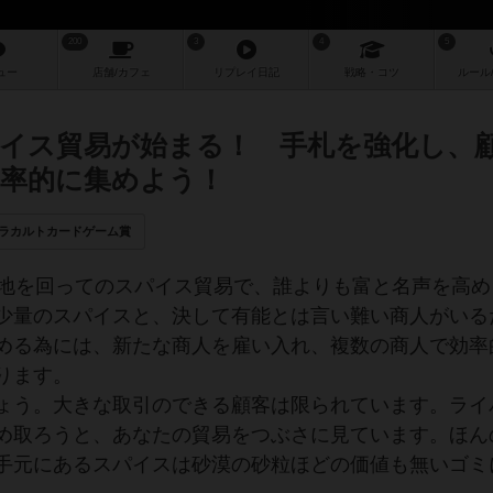
200
3
4
5
ュー
店舗/
カフェ
リプレイ
日記
戦略
・コツ
ルール
イス貿易が始まる！ 手札を強化し、
率的に集めよう！
ラカルトカードゲーム賞
地を回ってのスパイス貿易で、誰よりも富と名声を高め
少量のスパイスと、決して有能とは言い難い商人がいる
める為には、新たな商人を雇い入れ、複数の商人で効率
ります。
ょう。大きな取引のできる顧客は限られています。ライ
め取ろうと、あなたの貿易をつぶさに見ています。ほん
手元にあるスパイスは砂漠の砂粒ほどの価値も無いゴミ