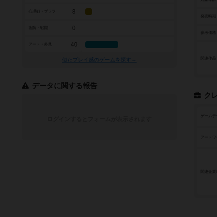
8
心理戦・ブラフ
発売時期
0
攻防・戦闘
参考価格
40
アート・外見
関連作品
似たプレイ感のゲームを探す→
データに関する報告
ク
ゲームデ
ログインするとフォームが表示されます
アートワ
関連企業