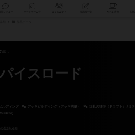
索
新着レビュー
ボードゲーム会
コミュニティ
掲示板一覧
詳細
作品データ
17年～
パイスロード
ビルディング
デッキビルディング（デッキ構築）
場札の獲得（ドラフト / リミ
suuchi）
の登録/分布