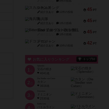
紹介文なし
8件の投稿
スカルキング
45
PT
紹介文あり
12件の投稿
海兵隊
45
PT
紹介文あり
1件の投稿
Bitter End ブタペスト救出作戦
45
PT
紹介文なし
1件の投稿
ドコジャン
42
PT
紹介文あり
10件の投稿
お気に入りランキング
トップ50
Splendor
1
宝石の煌き
位
4041名
Die Siedler von Catan
2
カタン
位
3616名
Dominion
3
ドミニオン
位
2530名
Battle Line
4
バトルライン
位