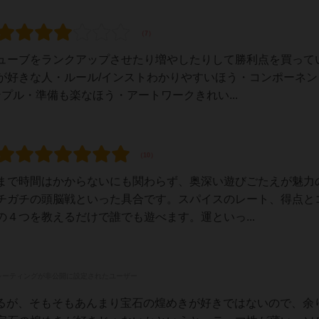
ューブをランクアップさせたり増やしたりして勝利点を買って
が好きな人・ルール/インストわかりやすいほう・コンポーネン
プル・準備も楽なほう・アートワークきれい...
まで時間はかからないにも関わらず、奥深い遊びごたえが魅力
チガチの頭脳戦といった具合です。スパイスのレート、得点と
４つを教えるだけで誰でも遊べます。運といっ...
レーティングが非公開に設定されたユーザー
れるが、そもそもあんまり宝石の煌めきが好きではないので、余