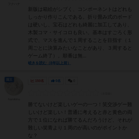
フクハナ
新版は箱絵がシブく、コンポーネントはどれも
しっかり作りこんである。折り畳み式のボード
は硬いし、宝石はどれも綺麗に加工してあり、
木製コマ・サイコロも良い。基本はすごろく形
式で、マスを進んで１周することを目指す（１
周ごとに決算みたいなことがあり、３周すると
ゲーム終了）。順番は無...
続きを読む（8年以上前）
国王
150名
0名
0
hanikinu
勝てないけど楽しいゲーの一つ！笑交渉ゲー難
しいけど楽しい！普通に考えると赤と黄色の両
方で１位になれば勝てるんだろうけど、それが
難しい笑青より１周のが高いのがポイントか
な？