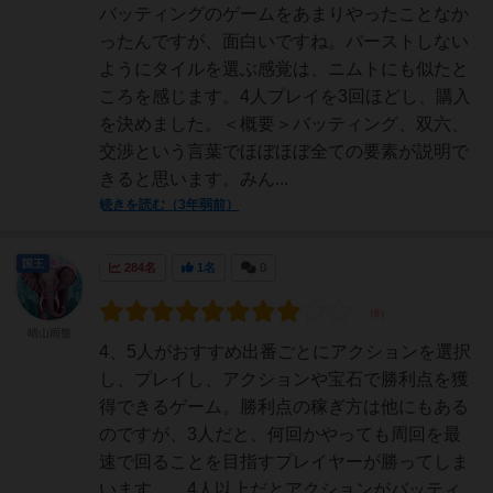
バッティングのゲームをあまりやったことなか
ったんですが、面白いですね。バーストしない
ようにタイルを選ぶ感覚は、ニムトにも似たと
ころを感じます。4人プレイを3回ほどし、購入
を決めました。＜概要＞バッティング、双六、
交渉という言葉でほぼほぼ全ての要素が説明で
きると思います。みん...
続きを読む（3年弱前）
国王
284名
1名
0
晴山雨盤
4、5人がおすすめ出番ごとにアクションを選択
し、プレイし、アクションや宝石で勝利点を獲
得できるゲーム。勝利点の稼ぎ方は他にもある
のですが、3人だと、何回かやっても周回を最
速で回ることを目指すプレイヤーが勝ってしま
います。。4人以上だとアクションがバッティ