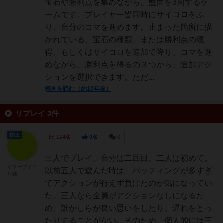
宝石や勝利点を集めながら、盤面を3周するゲ
ームです。プレイヤー皆同時にサイコロをふ
り、自分のコマを進めます。止まった箇所に描
かれている、宝石の種類、または勝利点の獲
得、もしくはサイコロを追加で降り、コマを進
めながら、勝利点を得るの３つから、追加アク
ションを選択できます。ただ...
続きを読む（約10年前）
リプレイ 3件
国王
114名
0名
0
三人でプレイ。自分は二回目、二人は初めて。
オリーブオイ
以前五人で遊んだ時は、バッティングが多すぎ
ル狂
てアクションが行えず負けたのが気になってい
た。三人なら全員がアクションなしになるた
め、誰かしらが良い思いをしたり、遅れをとっ
たりすることがない。そのため、個人的には三