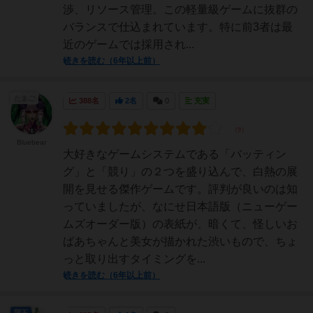
渉、リソース管理。この軽量級ゲームに抜群の
バランスで仕込まれています。特に前3者は最
近のゲームでは採用され...
続きを読む（6年以上前）
たまご
388名
2名
0
充実
Bluebear
大好きなゲームシステムである「バッティン
グ」と「競り」の２つを盛り込んで、白熱の展
開を見せる傑作ゲームです。評判が良いのは知
っていましたが、なにせ日本語版（ニューゲー
ムズオーダー版）の表紙が、暗くて、怪しいお
ばあちゃんと美女が描かれた渋いもので、ちょ
っと取り出すタイミングを...
続きを読む（6年以上前）
国王