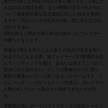
誰かが1周した時点で得点計算に移ります。1周した
人は10点の得点を得、また4種類の宝石それぞれに
ついて最多所有者は宝石価値に応じた得点を獲得し
ますが、代わりにその宝石を3個、場に戻さなけれ
ばなりません。
3周を終えた時点で最も得点の多かったプレイヤー
の勝ちとなります。
市場を1周する早さとより多くの得点や宝石を得ら
れるマスに止まる運、他プレイヤーの行動選択を読
んでバッティングを避け、あるいは敢えてぶつけて
交渉に行く読み合い、そして行動権をかけた競り、
複数の要素がバランス良く詰まったゲームです。た
だしバッティングゲームという性質上、プレイヤー
人数が4人でないと面白さが発揮できないのが欠
点。
雰囲気の良いボードにプラスチックの宝石トークン