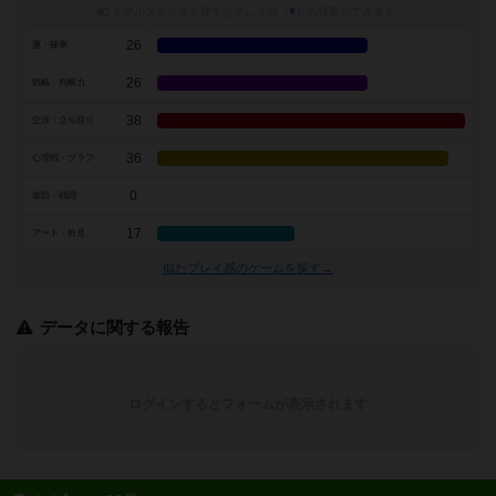
トグルスイッチを押すとプレイ感（
※
）の投票ができます
26
運・確率
26
戦略・判断力
38
交渉・立ち回り
36
心理戦・ブラフ
0
攻防・戦闘
17
アート・外見
似たプレイ感のゲームを探す→
データに関する報告
ログインするとフォームが表示されます