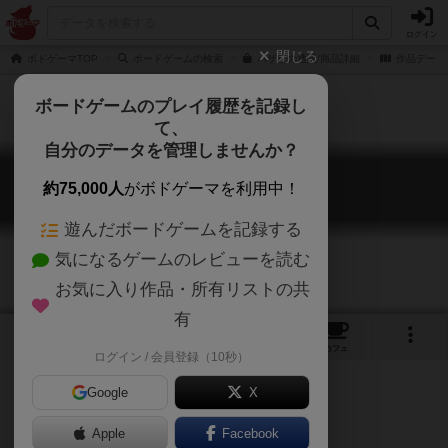
ログイン
閉じる
ボドゲーマTOP
ボードゲームの検索
バザリの通販/商品詳細
作品データ
ボードゲームのプレイ履歴を記録し
て、
自分のデータを管理しませんか？
バザリ
約75,000人
がボドゲーマを利用中！
Basari
遊んだボードゲームを記録する
気になるゲームのレビューを読む
お気に入り作品・所有リストの共
有
11
3
23
120
トップ
画像
動画
レビュー
カフェ
ログイン / 会員登録（10秒）
Google
X
Apple
Facebook