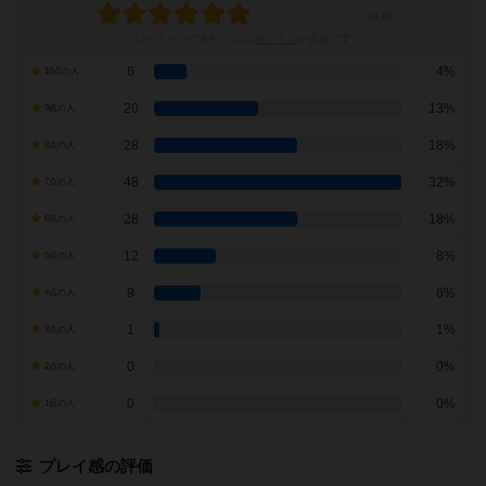
レーティングを行うには
ログイン
が必要です
6
4%
10点の人
20
13%
9点の人
28
18%
8点の人
48
32%
7点の人
28
18%
6点の人
12
8%
5点の人
9
6%
4点の人
1
1%
3点の人
0
0%
2点の人
0
0%
1点の人
プレイ感の評価