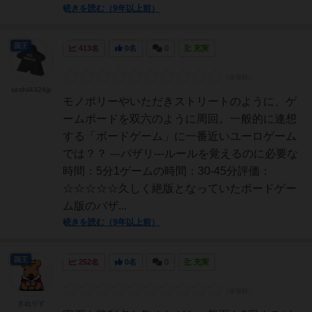
続きを読む（9年以上前）
国王
413名
0名
0
充実
seshil4324jp
モノポリーやいただきストリートのように、ゲ
ームボードを双六のように周回。一般的に連想
する「ボードゲーム」に一番近いユーロゲーム
では？？ ---バザリ---ルールを覚えるのに必要な
時間：5分1ゲームの時間：30-45分評価：
☆☆☆☆☆久しく絶版となっていたボードゲー
ム版のバザ...
続きを読む（9年以上前）
国王
252名
0名
0
充実
きぬりす