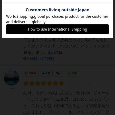
カシスオレン
ジとスクリュ
3人と4人でプレイしました。個人的に4人は推
ードライバー
奨できない。なぜならバッティングしまくるか
♂
ら。ゲームとしてはそれがいいのだろうけど、
バッティングしない人が出るとその人だけ走っ
てしまうので大差で決着だった。3人でも同じ
ことがいえるかもしれないが、バッティングは
減ると思う。3人の時...
続きを読む（6年弱前）
たまご
540名
2名
0
充実
maro
先日、カタンの気に入らない部分のレビューを
していてこのゲームを思い出し久しぶりにプレ
イ。これもやはり名作であるという認識を新た
にしました。ダイスロール、バッティング、交