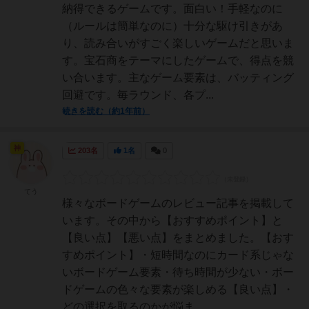
納得できるゲームです。面白い！手軽なのに
（ルールは簡単なのに）十分な駆け引きがあ
り、読み合いがすごく楽しいゲームだと思いま
す。宝石商をテーマにしたゲームで、得点を競
い合います。主なゲーム要素は、バッティング
回避です。毎ラウンド、各プ...
続きを読む（約1年前）
神
203名
1名
0
てう
様々なボードゲームのレビュー記事を掲載して
います。その中から【おすすめポイント】と
【良い点】【悪い点】をまとめました。【おす
すめポイント】・短時間なのにカード系じゃな
いボードゲーム要素・待ち時間が少ない・ボー
ドゲームの色々な要素が楽しめる【良い点】・
どの選択を取るのかが悩ま...