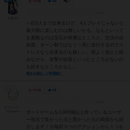
233名
0名
0
天瀬涼太
一応5人まで出来るけど、4人プレイじゃないと
最大限に楽しむのは難しいかも。なんといって
も素敵なのは宝石が綺麗なところと、交渉の自
由度。ターン制ではなく一斉に進行するのでス
トレスなく出来るのも嬉しい。程よく他人と絡
みながら、攻撃や妨害といったところがないの
も好きなところかもし...
続きを読む（7年弱前）
たまご
312名
0名
オグランド
（Oguland）
ボードゲームを1,000個以上持っているユーザ
ー視点で良かった点と悪かった点の両面から紹
介します！カ毎回３つのアクションから１つを