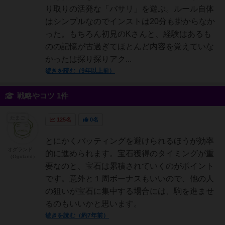
り取りの活発な「バサリ」を遊ぶ。ルール自体
はシンプルなのでインストは20分も掛からなか
った。もちろん初見のKさんと、経験はあるも
のの記憶が古過ぎてほとんど内容を覚えていな
かったは探り探りアク...
続きを読む（9年以上前）
戦略やコツ 1件
たまご
125名
0名
とにかくバッティングを避けられるほうが効率
オグランド
的に進められます。宝石獲得のタイミングが重
（Oguland）
要なのと、宝石は累積されていくのがポイント
です。意外と１周ボーナスもいいので、他の人
の狙いが宝石に集中する場合には、駒を進ませ
るのもいいかと思います。
続きを読む（約7年前）