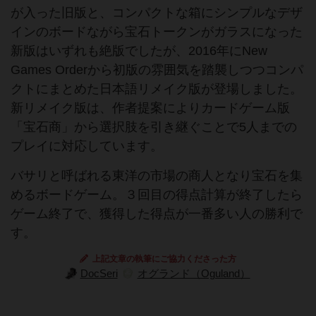
が入った旧版と、コンパクトな箱にシンプルなデザ
インのボードながら宝石トークンがガラスになった
新版はいずれも絶版でしたが、2016年にNew
Games Orderから初版の雰囲気を踏襲しつつコンパ
クトにまとめた日本語リメイク版が登場しました。
新リメイク版は、作者提案によりカードゲーム版
「宝石商」から選択肢を引き継ぐことで5人までの
プレイに対応しています。
バサリと呼ばれる東洋の市場の商人となり宝石を集
めるボードゲーム。３回目の得点計算が終了したら
ゲーム終了で、獲得した得点が一番多い人の勝利で
す。
上記文章の執筆にご協力くださった方
DocSeri
オグランド（Oguland）