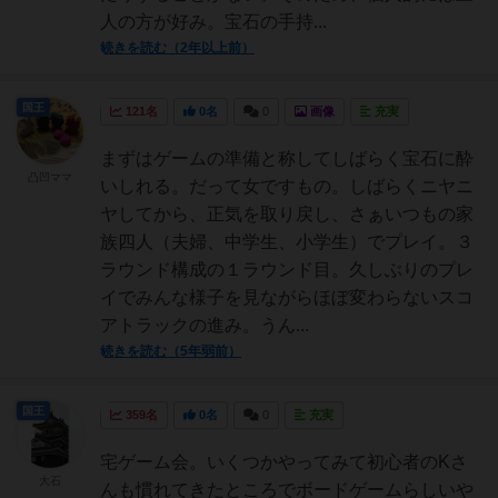
人の方が好み。宝石の手持...
続きを読む（2年以上前）
国王
121名
0名
0
画像
充実
まずはゲームの準備と称してしばらく宝石に酔
凸凹ママ
いしれる。だって女ですもの。しばらくニヤニ
ヤしてから、正気を取り戻し、さぁいつもの家
族四人（夫婦、中学生、小学生）でプレイ。３
ラウンド構成の１ラウンド目。久しぶりのプレ
イでみんな様子を見ながらほぼ変わらないスコ
アトラックの進み。うん...
続きを読む（5年弱前）
国王
359名
0名
0
充実
宅ゲーム会。いくつかやってみて初心者のKさ
大石
んも慣れてきたところでボードゲームらしいや