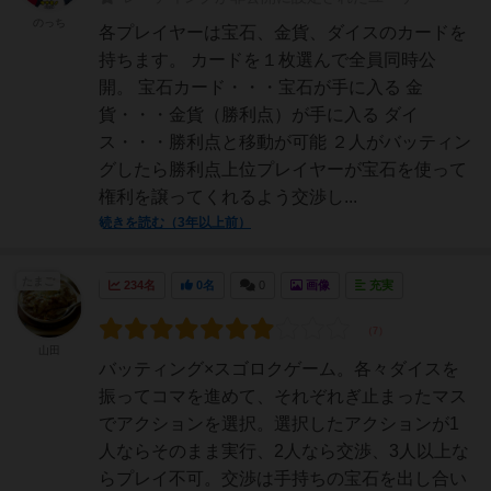
のっち
各プレイヤーは宝石、金貨、ダイスのカードを
持ちます。 カードを１枚選んで全員同時公
開。 宝石カード・・・宝石が手に入る 金
貨・・・金貨（勝利点）が手に入る ダイ
ス・・・勝利点と移動が可能 ２人がバッティン
グしたら勝利点上位プレイヤーが宝石を使って
権利を譲ってくれるよう交渉し...
続きを読む（3年以上前）
たまご
234名
0名
0
画像
充実
山田
バッティング×スゴロクゲーム。各々ダイスを
振ってコマを進めて、それぞれぎ止まったマス
でアクションを選択。選択したアクションが1
人ならそのまま実行、2人なら交渉、3人以上な
らプレイ不可。交渉は手持ちの宝石を出し合い