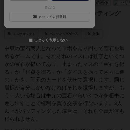
または
宝石を集め、宝石で交渉する、バッティング
メールで会員登録
と競りの双六
メンサセレクト
バッティングゲーム
交渉
しばらく表示しない
中東の宝石商人となって市場を走り回って宝石を集
めるゲームです。それぞれのマスには数字といくつ
かの宝石が描いてあり、止まったマスの「宝石を得
る」か「得点を得る」か「ダイスを振ってさらに進
む」かを、手元のカードを伏せて選択します。同じ
選択が自分しかいなければそれを獲得しますが、も
う一人いる場合は手元の宝石からいくつかを相手に
差し出すことで権利を買う交渉を行ないます。3人
以上がバッティングした場合は、それら全員が何も
得られません。