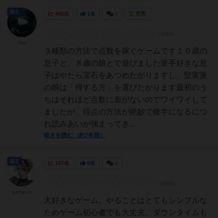
国王
442名
1名
0
充実
hiro
３種類の方法で点数を稼ぐゲームです１０歳の
息子と、８歳の娘とで遊びました派手好きな息
子はやたら宝石をあつめたがりますし、堅実派
の娘は「得する方」を選びたがります最初のう
ちはそれほど点数に差がないのでワイワイして
ましたが、得点の方法が絶妙で後半になるにつ
れ読みあいが強まってき...
続きを読む（約7年前）
国王
197名
0名
0
pichipon
大好きなゲーム。やることはとてもシンプルな
ためゲーム初心者でも大丈夫。ダウンタイムも