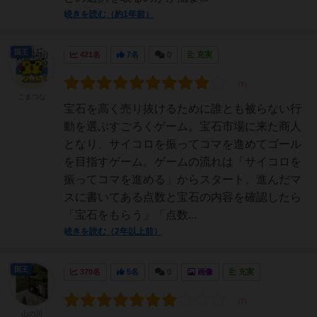
続きを読む（約1年前）
国王
421名
7名
0
充実
こまつな
宝石を高く売り抜けるために誰とも被らない行
動を選ぶすごろくゲーム。宝石市場に来た商人
となり、サイコロを振ってコマを進めてゴール
を目指すゲーム。ゲームの流れは「サイコロを
振ってコマを進める」からスタート。進んだマ
スに書いてある点数と宝石の内容を確認したら
「宝石をもらう」「点数...
続きを読む（2年以上前）
国王
370名
5名
0
画像
充実
山の川