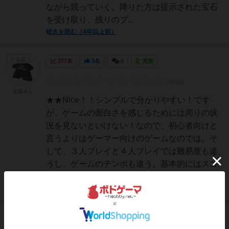
ながら競っていく。降りた方は提示された宝石
を受け取り、残りのプ...
続きを読む（4年以上前）
たまご
277名
3名
0
充実
大吉さん
★★Nice！！シンプルで分かりやすい！です
が、ゲームの面白さを感じるためには周りの状
況を見ないといけない！なので、初心者向けと
言うよりはゲーマー向けのゲームなのでは。そ
して、３人プレイと４人プレイでは難易度も違
うし、ゲームのテンポも違う。基本的にはスゴ
ロクで、みんな同時に...
続きを読む（5年弱前）
国王
364名
1名
0