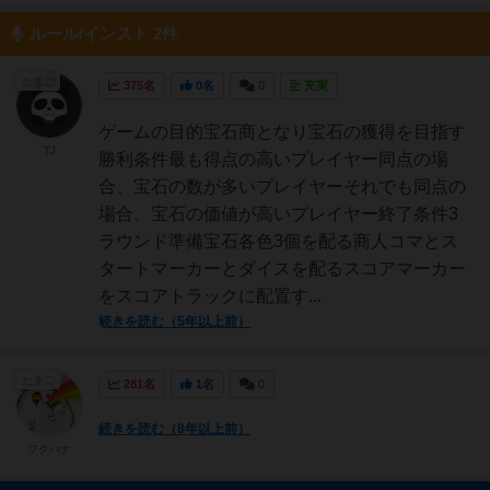
ルール/インスト 2件
たまご
375名
0名
0
充実
ゲームの目的宝石商となり宝石の獲得を目指す
TJ
勝利条件最も得点の高いプレイヤー同点の場
合、宝石の数が多いプレイヤーそれでも同点の
場合、宝石の価値が高いプレイヤー終了条件3
ラウンド準備宝石各色3個を配る商人コマとス
タートマーカーとダイスを配るスコアマーカー
をスコアトラックに配置す...
続きを読む（5年以上前）
たまご
281名
1名
0
続きを読む（8年以上前）
フクハナ