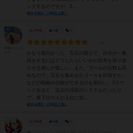
ングするのですが、3...
続きを読む（3年以上前）
国王
279名
1名
0
唐揚げハンバ
ーグ
かなり面白かった。宝石の競りで、自分が一番
得をするにはどうしたらいいかの思考を張り巡
らせる感じが楽しい。また、ゴールの点数も高
めなので、宝石を集めるかゴールを目指すか、
などの戦略の分岐ができるのも面白い。3ラウ
ンドあると、宝石の没収のシステムだったり
で、最下位の人が上位に追...
続きを読む（3年以上前）
たまご
194名
0名
0
レーティングが非公開に設定されたユーザー