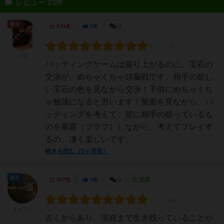
レビュー 23件
勇者
174名
1名
0
ハロ
バッティングゲームは盛り上がるのに、宝石の
交渉が、めちゃくちゃ頭脳戦です。相手の欲し
い宝石の色を見ながら交渉！子供にめちゃくち
ゃ勉強になると思います！盤面を見ながら、バ
ッティングを考えて、皆に相手の狙っているも
のを暴露（ブラフ）しながら、考えてプレイす
るの、凄く楽しいです。
続きを読む（5ヶ月前）
国王
307名
3名
0
充実
ダイアン
古くからあり、現在まで生き残っていることが