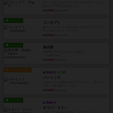
カードをめくるかパスをするかを決めてパスした
時のカード数字が得点になる...
約6時間前
by mob567
レビュー
コンセプト
親のプレイヤーがお題を決めて限られたヒントの
中から他のプレイヤーに当て...
約6時間前
by mob567
レビュー
海兵隊
1988年にVictory Gamesが出版した
『Leathernec...
約6時間前
by Chaco
ルール/インスト
画像付き
充実
パーミッド
おばあちゃんは猫が大好きです!しかし、あまりに
も多くの猫を飼っているた...
約6時間前
by jurong
レビュー
画像付き
オラパ・マイン
お気に入りのplayte製です。オラパスペースから