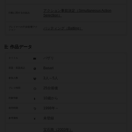
アクション事前決定（Simultaneous Action
行動に関する仕組み
Selection）
プレイヤーの干渉/影響アク
バッティング（Batting）
ション
作品データ
バザリ
タイトル
Basari
原題・英題表記
3人～5人
参加人数
25分前後
プレイ時間
10歳から
対象年齢
1998年～
発売時期
未登録
参考価格
宝石商（2003年）