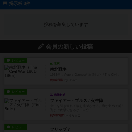
掲示板 0件
投稿を募集しています
会員の新しい投稿
レビュー
充実
南北戦争
1983年にVictory Gamesが出版した『The Civil ...
約3時間前
by Chaco
レビュー
画像付き
ファイアー・ブルズ / 火牛陣
火牛を引き連れて敵を殲滅させる。縦か斜めで前2
列まで攻撃できるが、自分...
約5時間前
by うらまこ
レビュー
フリップ７