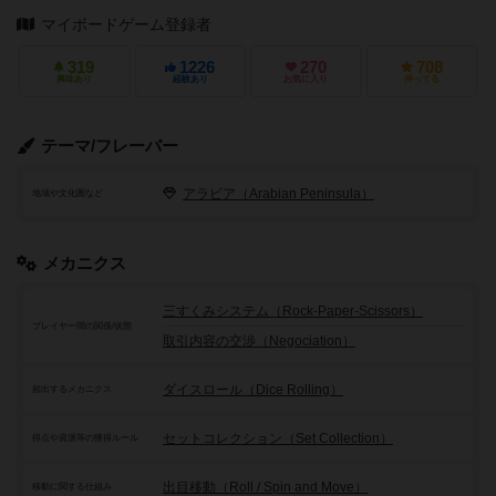
マイボードゲーム登録者
319
1226
270
708
興味あり
経験あり
お気に入り
持ってる
テーマ/フレーバー
アラビア（Arabian Peninsula）
地域や文化圏など
メカニクス
三すくみシステム（Rock-Paper-Scissors）
プレイヤー間の関係/状態
取引内容の交渉（Negociation）
ダイスロール（Dice Rolling）
頻出するメカニクス
セットコレクション（Set Collection）
得点や資源等の獲得ルール
出目移動（Roll / Spin and Move）
移動に関する仕組み