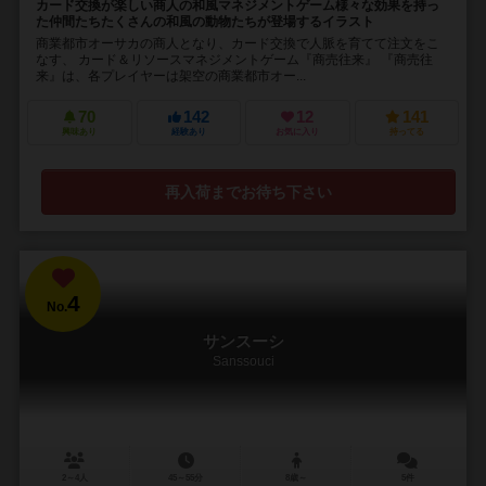
カード交換が楽しい商人の和風マネジメントゲーム様々な効果を持っ
た仲間たちたくさんの和風の動物たちが登場するイラスト
商業都市オーサカの商人となり、カード交換で人脈を育てて注文をこ
なす、 カード＆リソースマネジメントゲーム『商売往来』 『商売往
来』は、各プレイヤーは架空の商業都市オー...
70
142
12
141
興味あり
経験あり
お気に入り
持ってる
再入荷までお待ち下さい
4
No.
サンスーシ
Sanssouci
2～4人
45～55分
8歳～
5件