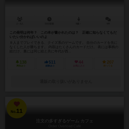
2～8人
15分前後
8歳～
9件
この発明は何年？ この本が書かれたのは？ 正確に知らなくてもだ
いたい分かればいいのよ
８人までプレイできる、クイズ系のゲームです。 自分のカードを先に
なくした人が勝ちます。 内容はたくさんのカードだけ。 表には事柄の
絵だけ、裏には同じ絵と共に年代が西...
138
511
44
207
興味あり
経験あり
お気に入り
持ってる
通販の取り扱いがありません
11
No.
注文の多すぎるゲーム カフェ
Order Overload Cafe