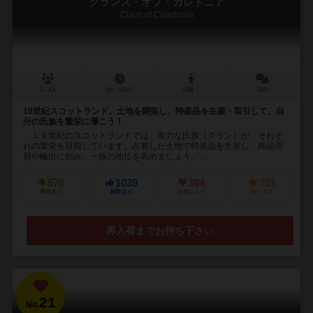
クランズ・オブ・カレドニア
Clans of Caledonia
1～4人
30～120分
12歳～
25件
19世紀スコットランド。土地を開拓し、特産品を生産・取引して、自
分の氏族を繁栄に導こう！
１９世紀のスコットランドでは、有力な氏族（クラン）が、それぞ
れの繁栄を目指しています。占有した土地で特産品を生産し、商品売
買や輸出に励み、一族の地位を高めましょう。 ...
576
1039
384
761
興味あり
経験あり
お気に入り
持ってる
再入荷までお待ち下さい
21
No.