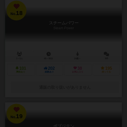
18
No.
スチームパワー
Steam Power
1～5人
45～90分
14歳～
9件
101
202
38
195
興味あり
経験あり
お気に入り
持ってる
通販の取り扱いがありません
19
No.
ボブジテン