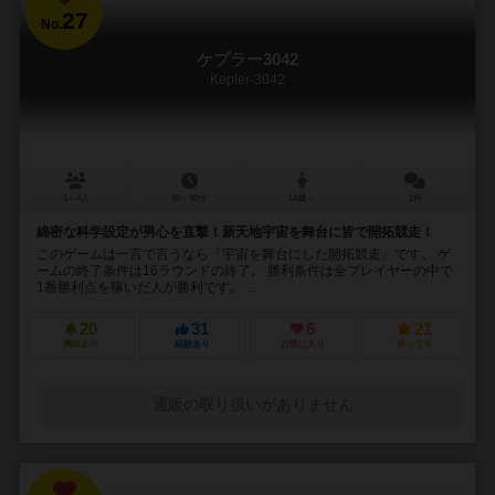
27
No.
ケプラー3042
Kepler-3042
1～4人
60～90分
14歳～
2件
綿密な科学設定が男心を直撃！新天地宇宙を舞台に皆で開拓競走！
このゲームは一言で言うなら「宇宙を舞台にした開拓競走」です。 ゲ
ームの終了条件は16ラウンドの終了。 勝利条件は全プレイヤーの中で
1番勝利点を稼いだ人が勝利です。 ...
20
31
6
21
興味あり
経験あり
お気に入り
持ってる
通販の取り扱いがありません