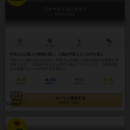
ファーストコンタクト
First Contact
2～7人
15～40分
12歳～
6件
宇宙人は人類より貢物を貰い、人類は宇宙人より文字を貰え
宇宙人と人類に分かれます。 宇宙人は人類より自分の好きな貢物を受
け取ります。 人類は宇宙人より文字を教えてもらいます。 人類は場に
ある25枚のカードの中から任意のカ...
98
380
54
151
興味あり
経験あり
お気に入り
持ってる
カートに追加する
4,400円（税込）