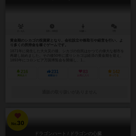
2～4人
120～180分
14歳～
7件
黄金期のシカゴの投資家となり、会社設立や株取引や経営を行い、よ
り多くの所持金を稼ぐゲームです。
1871年に発生した大火災の後、シカゴの住民はかつての偉大な都市を
再建し始めました。その後50年に渡りシカゴは経済の黄金期を迎え、
1893年にコロンビア万国博覧会を開催し、1...
216
231
83
142
興味あり
経験あり
お気に入り
持ってる
通販の取り扱いがありません
30
No.
ドラゴンハート / ドラゴンの心臓