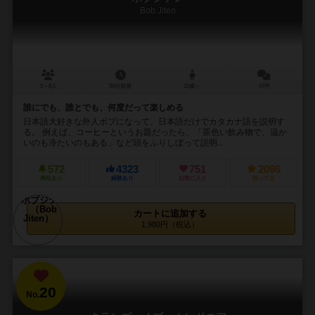
Bob Jiten
3～8人
30分前後
10歳～
47件
誰にでも、誰とでも、何度だって楽しめる
日本語大好きな外人ボブになって、日本語だけでカタカナ語を説明す
る。 例えば、コーヒーというお題だったら、「茶色い飲み物で、温か
いのも冷たいのもある」など頭をふりしぼって説明...
572
4323
751
2096
興味あり
経験あり
お気に入り
持ってる
カートに追加する
1,980円（税込）
20
No.