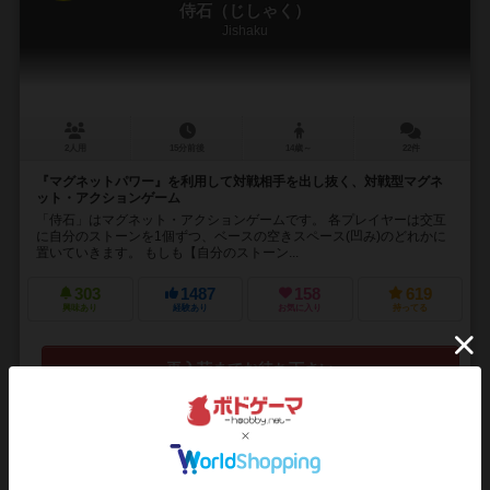
侍石（じしゃく）
Jishaku
2人用
15分前後
14歳～
22件
『マグネットパワー』を利用して対戦相手を出し抜く、対戦型マグネ
ット・アクションゲーム
「侍石」はマグネット・アクションゲームです。 各プレイヤーは交互
に自分のストーンを1個ずつ、ベースの空きスペース(凹み)のどれかに
置いていきます。 もしも【自分のストーン...
303
1487
158
619
興味あり
経験あり
お気に入り
持ってる
再入荷までお待ち下さい
15
No.