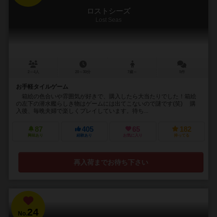
ロストシーズ
Lost Seas
2～4人
20～30分
7歳～
5件
お手軽タイルゲーム
箱絵の色合いや雰囲気が好きで、購入したら大当たりでした！箱絵
の左下の潜水艦らしき物はゲームには出てこないので謎です(笑) 購
入後、毎晩夫婦で楽しくプレイしています。待ち...
87
405
65
182
興味あり
経験あり
お気に入り
持ってる
再入荷までお待ち下さい
24
No.