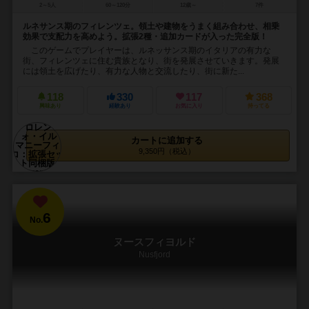
2～5人
60～120分
12歳～
7件
ルネサンス期のフィレンツェ。領土や建物をうまく組み合わせ、相乗
効果で支配力を高めよう。拡張2種・追加カードが入った完全版！
このゲームでプレイヤーは、ルネッサンス期のイタリアの有力な
街、フィレンツェに住む貴族となり、街を発展させていきます。発展
には領土を広げたり、有力な人物と交流したり、街に新た...
118
330
117
368
興味あり
経験あり
お気に入り
持ってる
カートに追加する
9,350円（税込）
6
No.
ヌースフィヨルド
Nusfjord