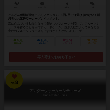
2～5人
20～30分
8歳～
21件
どんどん種類が増えていくアクション、1回2回では遊びきれない！新
感覚なお気軽ワーカープレイスメント。
森に住んでいる動物となって美味しいフルーツを探して、フルーツジ
ュースを作ることを目指すカードゲーム。遊ぶ人数によって異なる規
定数のフルーツジュースをいずれか１人が作ったら、ゲ...
431
1045
174
732
興味あり
経験あり
お気に入り
持ってる
再入荷までお待ち下さい
8
No.
アンダーウォーターシティーズ
Underwater Cities