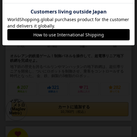
マグレヴ・メトロ
Maglev Metro
1～4人
60～90分
14歳～
8件
オルレアン的鉄道ゲーム！制御パネルを操作して、超電導リニア地下
鉄網を完成せよ。
地下鉄の歴史を誇るベルリンやマンハッタンの地下鉄網は、超伝導リ
ニアを開発し、ついにロボットを制御させ、乗客をコントロールする
時代となった。 金、鉄、銅製の3種類のロボッ...
207
321
71
282
興味あり
経験あり
お気に入り
持ってる
カートに追加する
10,780円（税込）