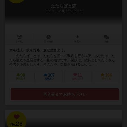
たたらばと森
Tatara, Field, and Forest
2～4人
30～50分
10歳～
8件
木を植え、鉄を打ち、森と生きよう。
「たたらば」とは、たたらを用いて製鉄を行う場所。あなたは、た
たら製鉄を生業とする一族の頭領です。製鉄は、燃料としてたくさん
の炭を必要とします。そのため、製鉄を続けるために、...
98
167
11
166
興味あり
経験あり
お気に入り
持ってる
再入荷までお待ち下さい
23
No.