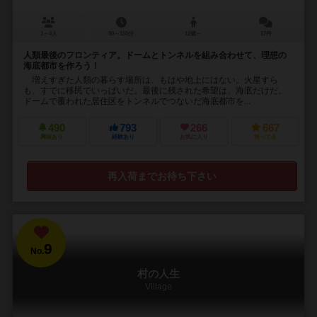
1～4人
80～150分
12歳～
17件
人類最後のフロンティア。ドームとトンネルを組み合わせて、理想の
海底都市を作ろう！
増えすぎた人類の暮らす場所は、もはや地上にはない。火星すら
も、すでに移民でいっぱいだ。最後に残された希望は、海底だけだ。
ドームで覆われた居住区をトンネルでつないだ海底都市を...
490
793
266
667
興味あり
経験あり
お気に入り
持ってる
再入荷までお待ち下さい
9
No.
村の人生
Village