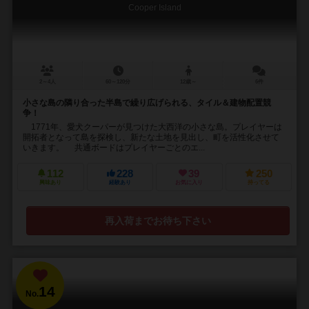
Cooper Island
2～4人
60～120分
12歳～
6件
小さな島の隣り合った半島で繰り広げられる、タイル＆建物配置競
争！
1771年、愛犬クーパーが見つけた大西洋の小さな島。プレイヤーは
開拓者となって島を探検し、新たな土地を見出し、町を活性化させて
いきます。 共通ボードはプレイヤーごとのエ...
112
228
39
250
興味あり
経験あり
お気に入り
持ってる
再入荷までお待ち下さい
14
No.