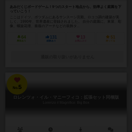
あみだくじボードゲーム！9つのスタート地点から、効率よく庭園を下
っていこう！
ここはドイツ、ポツダムにあるサンスーシ宮殿。ロココ調の建築が美
しく、1990年、世界遺産に登録されました。 自分の庭園に、東屋、彫
像、螺旋花壇、薔薇のアーチなどの装飾タ...
64
131
13
51
興味あり
経験あり
お気に入り
持ってる
通販の取り扱いがありません
5
No.
ロレンツォ・イル・マニーフィコ：拡張セット同梱版
Lorenzo il Magnifico: Big Box