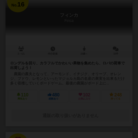
16
No.
フィンカ
Finca
2～4人
45分前後
10歳～
10件
ロンデルを回り、カラフルでかわいい果物を集めたら、ロバの荷車で
出荷しよう！
農園の農夫となって、アーモンド、イチジク、オリーブ、オレン
ジ、ブドウ、レモンといったマジョルカ島の名産の果実を出来るだけ
多く収穫していくボードゲーム。最後の農園がボード上に...
110
480
102
248
興味あり
経験あり
お気に入り
持ってる
通販の取り扱いがありません