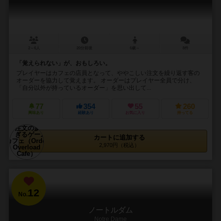
2～6人
20分前後
6歳～
8件
「覚えられない」が、おもしろい。
プレイヤーはカフェの店員となって、ややこしい注文を繰り返す客の
オーダーを協力して覚えます。 オーダーはプレイヤー全員で分け、
「自分以外が持っているオーダー」を思い出して...
77
354
55
260
興味あり
経験あり
お気に入り
持ってる
カートに追加する
2,970円（税込）
12
No.
ノートルダム
Notre Dame