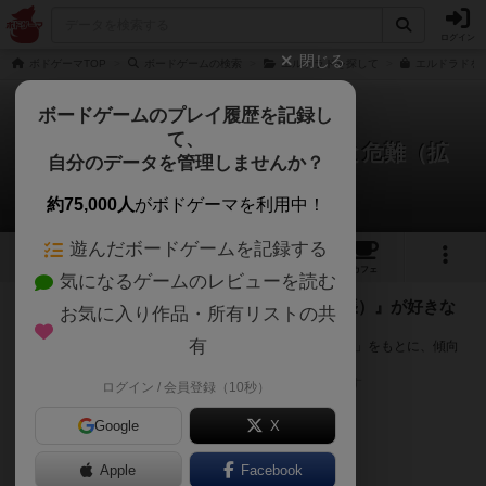
ログイン
閉じる
ボドゲーマTOP
ボードゲームの検索
エルドラドを探して
エルドラドを探
ボードゲームのプレイ履歴を記録し
て、
エルドラドを探して：ムイスカと危難（拡
自分のデータを管理しませんか？
張）
次のおすすめボードゲーム
約75,000人
がボドゲーマを利用中！
遊んだボードゲームを記録する
1
2
29
トップ
画像
動画
レビュー
カフェ
気になるゲームのレビューを読む
『エルドラドを探して：ムイスカと危難（拡張）』が好きな
お気に入り作品・所有リストの共
方へのおすすめ
有
このゲームのトップページで投票された「プレイ感の評価」をもとに、傾向
が近いボードゲームをランキング形式で紹介します。
※リストには一定の投票数がある作品のみを表示しています
ログイン / 会員登録（10秒）
Google
X
Apple
Facebook