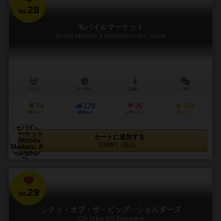
28
No.
モバイルマーケット
Mobile Markets: A Smartphone Inc. Game
1～4人
40～80分
14歳～
3件
74
179
26
154
興味あり
経験あり
お気に入り
持ってる
カートに追加する
5,500円（税込）
29
No.
シティ・オブ・ザ・ビッグ・ショルダーズ
City of the Big Shoulders