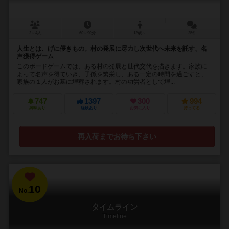
2～4人
60～90分
12歳～
25件
人生とは、げに儚きもの。村の発展に尽力し次世代へ未来を託す、名
声獲得ゲーム
このボードゲームでは、ある村の発展と世代交代を描きます。家族に
よって名声を得ていき、子孫を繁栄し、ある一定の時間を過ごすと、
家族の１人がお墓に埋葬されます。村の功労者として埋...
747
1397
300
994
興味あり
経験あり
お気に入り
持ってる
再入荷までお待ち下さい
10
No.
タイムライン
Timeline