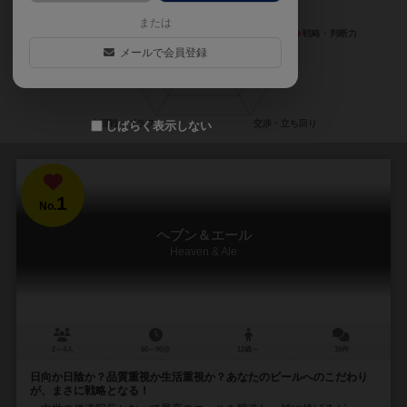
または
メールで会員登録
しばらく表示しない
1
No.
ヘブン＆エール
Heaven & Ale
2～4人
60～90分
12歳～
16件
日向か日陰か？品質重視か生活重視か？あなたのビールへのこだわり
が、まさに戦略となる！