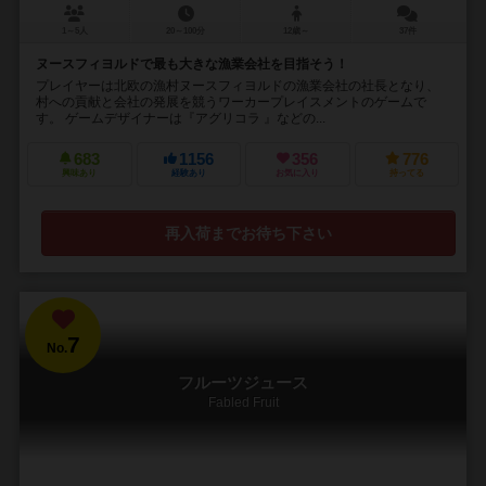
1～5人
20～100分
12歳～
37件
ヌースフィヨルドで最も大きな漁業会社を目指そう！
プレイヤーは北欧の漁村ヌースフィヨルドの漁業会社の社長となり、
村への貢献と会社の発展を競うワーカープレイスメントのゲームで
す。 ゲームデザイナーは『アグリコラ 』などの...
683
1156
356
776
興味あり
経験あり
お気に入り
持ってる
再入荷までお待ち下さい
7
No.
フルーツジュース
Fabled Fruit