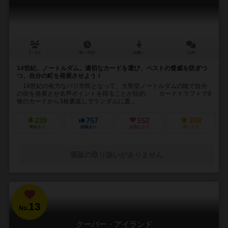
2～5人
45～75分
10歳～
11件
14世紀、ノートルダム。適切なカードを選び、ペストの脅威を防ぎつ
つ、自分の町を発展させよう！
14世紀の有力なパリ市民となって、大聖堂ノートルダムの陰で自分
の街を発展させ名声ポイントを得ることが目的。 カードドラフトで9
枚のカードから3枚裏返しでランダムに選...
239
757
152
359
興味あり
経験あり
お気に入り
持ってる
通販の取り扱いがありません
13
No.
クーパー・アイランド