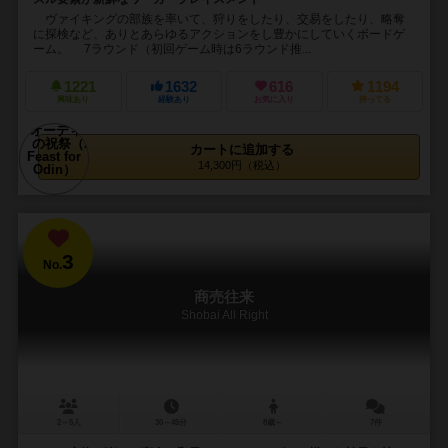
ヴァイキングの部族を率いて、狩りをしたり、交易をしたり、略奪
に探検など、ありとあらゆるアクションをし豊かにしていくボードゲ
ーム。 7ラウンド（初回ゲーム時は6ラウンド推...
1221
1632
616
1194
興味あり
経験あり
お気に入り
持ってる
カートに追加する
14,300円（税込）
3
No.
商売往来
Shobai All Right
2～5人
30～45分
8歳～
7件