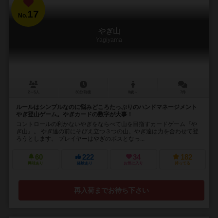
17
No.
やぎ山
Yagiyama
2～5人
30分前後
8歳～
7件
ルールはシンプルなのに悩みどころたっぷりのハンドマネージメント
やぎ登山ゲーム。やぎカードの数字が大事！
コントロールの利かないやぎをならべて山を目指すカードゲーム『や
ぎ山』。 やぎ達の前にそびえ立つ３つの山。やぎ達は力を合わせて登
ろうとします。 プレイヤーはやぎのボスとなっ...
60
222
34
182
興味あり
経験あり
お気に入り
持ってる
再入荷までお待ち下さい