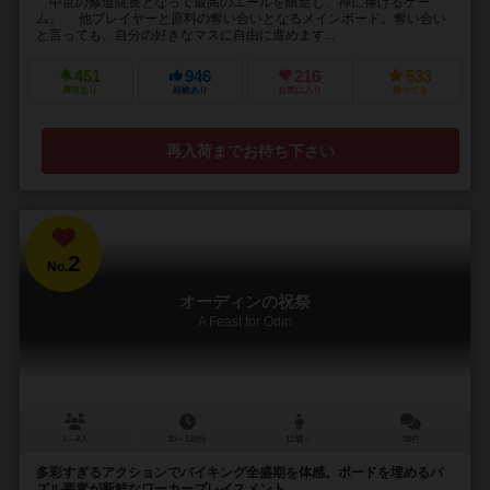
中世の修道院長となって最高のエールを醸造し、神に捧げるゲー
ム。 他プレイヤーと原料の奪い合いとなるメインボード。奪い合い
と言っても、自分の好きなマスに自由に進めます...
451
946
216
533
興味あり
経験あり
お気に入り
持ってる
再入荷までお待ち下さい
2
No.
オーディンの祝祭
A Feast for Odin
1～4人
30～120分
12歳～
38件
多彩すぎるアクションでバイキング全盛期を体感。ボードを埋めるパ
ズル要素が新鮮なワーカープレイスメント