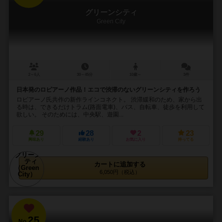
グリーンシティ
Green City
2～6人
30～45分
10歳～
3件
日本発のロピアーノ作品！エコで渋滞のないグリーンシティを作ろう
ロピアーノ氏共作の新作ラインコネクト。 渋滞緩和のため、家から出
る時は、できるだけトラム(路面電車)、バス、自転車、徒歩を利用して
欲しい。 そのためには、中央駅、遊園...
29
28
2
23
興味あり
経験あり
お気に入り
持ってる
カートに追加する
6,050円（税込）
25
No.