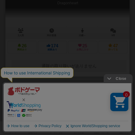
Dragonheart
2人用
30分前後
13歳～
6件
26
174
25
47
興味あり
経験あり
お気に入り
持ってる
通販の取り扱いがありません
31
No.
アクロティリ
Akrotiri