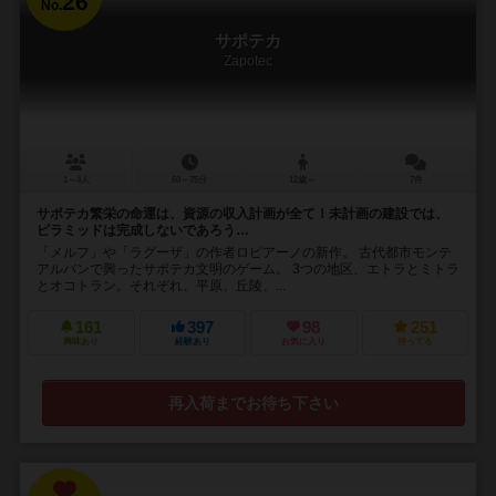
26
No.
サポテカ
Zapotec
1～4人
60～75分
12歳～
7件
サポテカ繁栄の命運は、資源の収入計画が全て！未計画の建設では、
ピラミッドは完成しないであろう…
「メルフ」や「ラグーザ」の作者ロピアーノの新作。 古代都市モンテ
アルバンで興ったサポテカ文明のゲーム。 3つの地区、エトラとミトラ
とオコトラン。それぞれ、平原、丘陵、...
161
397
98
251
興味あり
経験あり
お気に入り
持ってる
再入荷までお待ち下さい