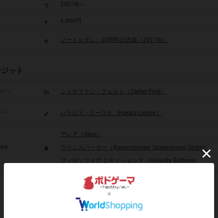
2007年～
4,980円
ノートルダム：10周年記念版（2017年）
レジット
シュテファン・フェルト（Stefan Feld）
ザイン
ハラルド・リースケ（Harald Lieske）
ーク
アレア（Alea）
ラベンスバーガー（Ravensburger Spieleverlag GmbH）
/団体
フィロソフィア エディションズ（Filosofia Éditions）