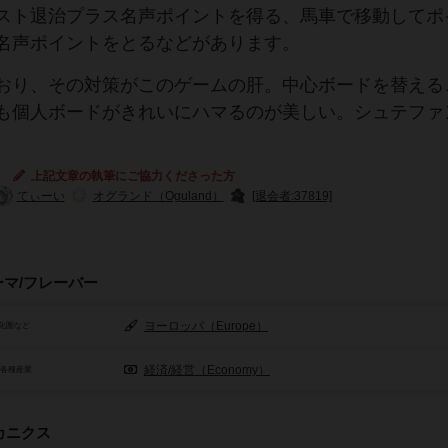
スト退治プラス名声ポイントを得る、馬車で移動してポ
名声ポイントをとるなどがあります。
おり、その対策がこのゲームの肝。中心ボードを替える
も個人ボードがきれいにハマるのが美しい。シュテファ
上記文章の執筆にご協力くださった方
てぃーい
オグランド（Oguland）
[退会者:37819]
ーマ/フレーバー
ヨーロッパ（Europe）
化圏など
経済/経営（Economy）
/各種産業
カニクス