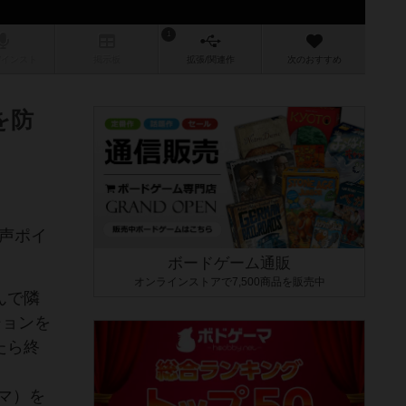
1
/インスト
掲示板
拡張/関連
作
次のおすすめ
を防
声ポイ
ボードゲーム通販
オンラインストアで7,500商品を販売中
んで隣
ションを
たら終
マ）を