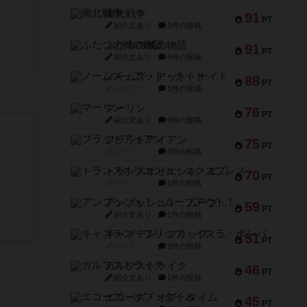
南北戦争
91
PT
紹介文あり
1件の投稿
ふたつの城の物語
91
PT
紹介文あり
6件の投稿
ノームズ・アット・ナイト
88
PT
紹介文なし
1件の投稿
マーリン
76
PT
紹介文あり
6件の投稿
フラットアイアン
75
PT
紹介文なし
2件の投稿
トランスオリエント・エクスプレス
70
PT
紹介文なし
1件の投稿
アンブッシュ！：ムーブアウト！
59
PT
紹介文あり
1件の投稿
キャプテン・フリップ：イスラ・ボンバ
51
PT
紹介文なし
2件の投稿
ガルフストライク
46
PT
紹介文あり
1件の投稿
エコーズ・オブ・タイム
45
PT