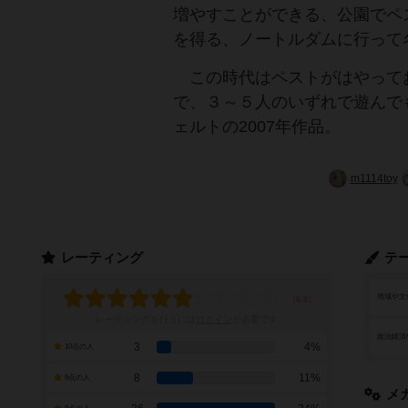
増やすことができる、公園でペ
を得る、ノートルダムに行って
この時代はペストがはやって
で、３～５人のいずれで遊んで
ェルトの2007年作品。
m1114toy
レーティング
テ
地域や文
レーティングを行うには
ログイン
が必要です
政治経済
3
4%
10点の人
8
11%
9点の人
メ