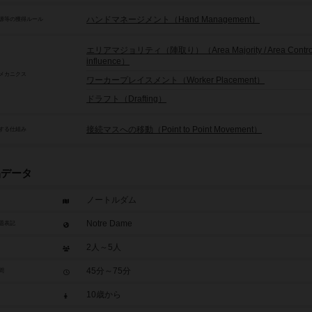
ハンドマネージメント（Hand Management）
源等の獲得ルール
エリアマジョリティ（陣取り）（Area Majority / Area Control 
influence）
メカニクス
ワーカープレイスメント（Worker Placement）
ドラフト（Drafting）
接続マスへの移動（Point to Point Movement）
する仕組み
品データ
ノートルダム
Notre Dame
題表記
2人～5人
45分～75分
間
10歳から