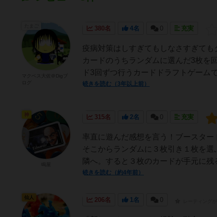
たまご
380名
4名
0
充実
疫病対策はしすぎてもしなさすぎても
カードのうちランダムに選んだ3枚を
ド3回ずつ行うカードドラフトゲームで
マクベス大佐＠Digブ
ログ
続きを読む（3年以上前）
神
315名
2名
0
充実
率直に遊んだ感想を言う！ブースター
そこからランダムに３枚引き１枚を選
隣へ。すると３枚のカードが手元に残る
鳴屋
続きを読む（約4年前）
仙人
206名
1名
0
レーティングが