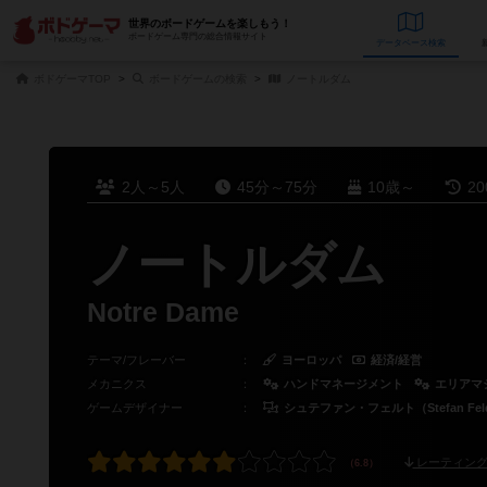
世界のボードゲームを楽しもう！
ボードゲーム専門の総合情報サイト
データベース
検
ボドゲーマTOP
ボードゲームの検索
ノートルダム
2人～5人
45分～75分
10歳～
2
ノートルダム
Notre Dame
テーマ/フレーバー
：
ヨーロッパ
経済/経営
メカニクス
：
ハンドマネージメント
エリアマ
ゲームデザイナー
：
シュテファン・フェルト（Stefan Fel
レーティング