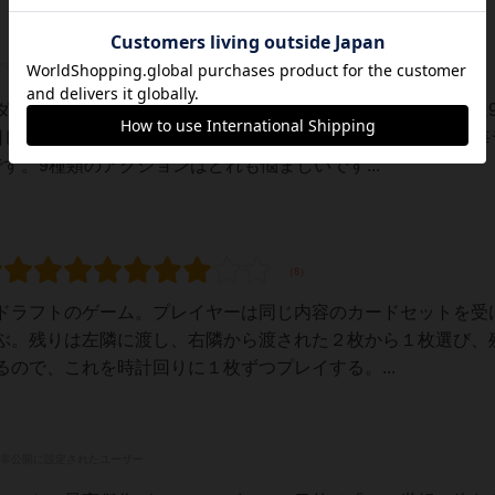
ダメ！まさに疫病チキンレース！【ざっくり解説】基本的には
回して取り合います。カードに描かれた9種類のアクションを毎
す。9種類のアクションはどれも悩ましいです...
ドラフトのゲーム。プレイヤーは同じ内容のカードセットを受
ぶ。残りは左隣に渡し、右隣から渡された２枚から１枚選び、
ので、これを時計回りに１枚ずつプレイする。...
非公開に設定されたユーザー