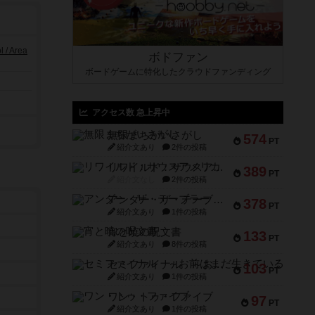
/ Area
ボドファン
ボードゲームに特化したクラウドファンディング
アクセス数 急上昇中
無限まちがいさがし
574
PT
紹介文あり
2件の投稿
リワイルド：サウスアメリカ
389
PT
紹介文なし
2件の投稿
アンダー・ザ・テーブラー
378
PT
紹介文あり
1件の投稿
宵と暁の呪文書
133
PT
紹介文あり
8件の投稿
セミファイナル ～お前はまだ生きている～
103
PT
紹介文あり
1件の投稿
ワン・トゥ・ファイブ
97
PT
紹介文あり
1件の投稿