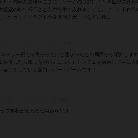
ェルトの最高傑作がここに」ゲームの目的は「１４世紀の終わ
大聖堂の影で裕福さと名声を手に入れる」こと。フェルト作品
ったカードドラフトや変則個人ボードなどの新...
いるユーザー視点で良かった点と悪かった点の両面から紹介しま
１枚使ったら残りを隣の人に渡す）システムを採用して手に入
ョンをしていく面白いボードゲームです！...
マップ形状が変わる仕組みが好き。