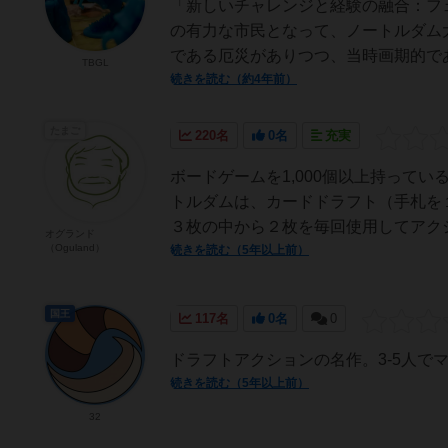
「新しいチャレンジと経験の融合：フ
の有力な市民となって、ノートルダム
である厄災がありつつ、当時画期的であ
TBGL
続きを読む（約4年前）
たまご
220名
0名
充実
ボードゲームを1,000個以上持って
トルダムは、カードドラフト（手札を
３枚の中から２枚を毎回使用してアクシ
オグランド
（Oguland）
続きを読む（5年以上前）
国王
117名
0名
0
ドラフトアクションの名作。3-5人で
続きを読む（5年以上前）
32