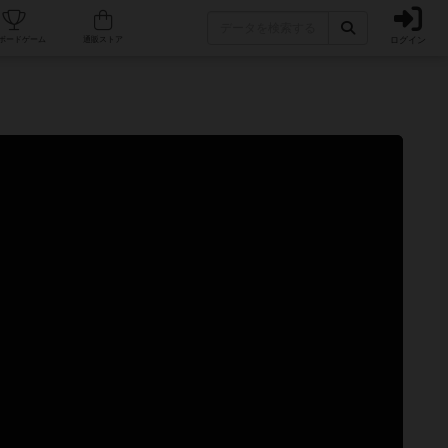
ログイン
カフェ/店舗
人気ボードゲーム
通販ストア