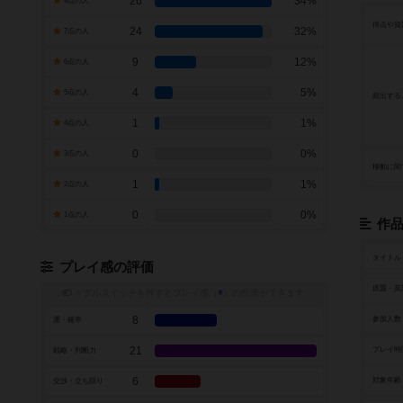
26
34%
8点の人
得点や資
24
32%
7点の人
9
12%
6点の人
4
5%
5点の人
頻出する
1
1%
4点の人
0
0%
3点の人
移動に関
1
1%
2点の人
0
0%
1点の人
作
タイトル
プレイ感の評価
原題・英
トグルスイッチを押すとプレイ感（
※
）の投票ができます
8
参加人数
運・確率
21
プレイ時
戦略・判断力
6
対象年齢
交渉・立ち回り