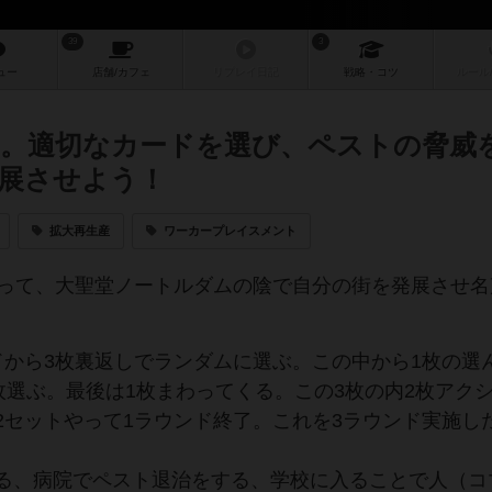
39
3
ュー
店舗/
カフェ
リプレイ
日記
戦略
・コツ
ルール
ム。適切なカードを選び、ペストの脅威
展させよう！
拡大再生産
ワーカープレイスメント
って、大聖堂ノートルダムの陰で自分の街を発展させ名
から3枚裏返しでランダムに選ぶ。この中から1枚の選
枚選ぶ。最後は1枚まわってくる。この3枚の内2枚アク
2セットやって1ラウンド終了。これを3ラウンド実施し
る、病院でペスト退治をする、学校に入ることで人（コ