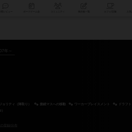
索
新着レビュー
ボードゲーム会
コミュニティ
掲示板一覧
007年～
ジョリティ（陣取り）
接続マスへの移動
ワーカープレイスメント
ドラフト
d）
の登録/分布