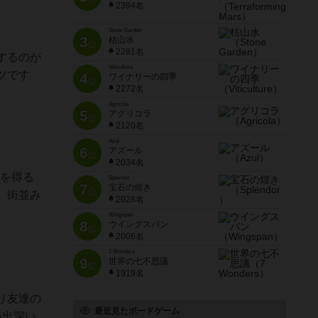
2394名
Stone Garden
3
枯山水
位
2281名
するのが
Viticulture
ツです
4
ワイナリーの四季
位
2272名
Agricola
5
アグリコラ
位
2120名
Azul
6
アズール
位
2034名
トを得る
Splendor
7
宝石の煌き
位
、街並み
2028名
Wingspan
8
ウイングスパン
位
2006名
7 Wonders
9
世界の七不思議
位
1919名
り友達の
最近見たボードゲーム
い出深い