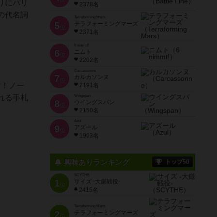
りにパリ
2378名
の代名詞
Terraforming Mars
5
テラフォーミングマーズ
位
2371名
6 nimmt!
6
ニムト
位
2202名
Carcassonne
7
カルカソンヌ
位
す！ノー
2191名
れる手札
Wingspan
8
ウイングスパン
位
2150名
Azul
9
アズール
位
1903名
興味ありランキング
トップ50
SCYTHE
1
サイズ -大鎌戦役-
位
2415名
Terraforming Mars
2
テラフォーミングマーズ
位