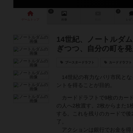
11
8
ゲーム
トップ
画像
動画
レビ
14世紀、ノートルダ
ぎつつ、自分の町を発
ブースタードラフト
カードドラフト
14世紀の有力なパリ市民とな
ントを得ることが目的。
カードドラフトで9枚のカード
の人へ2枚渡す。2枚からまた1
する。これを残りのカードで後
了。
アクションは銀行でお金を得