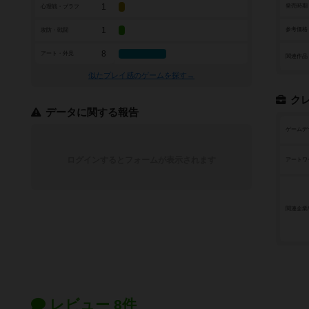
1
発売時期
心理戦・ブラフ
1
参考価格
攻防・戦闘
8
アート・外見
関連作品
似たプレイ感のゲームを探す→
ク
データに関する報告
ゲームデ
ログインするとフォームが表示されます
アートワ
関連企業
レビュー 8件