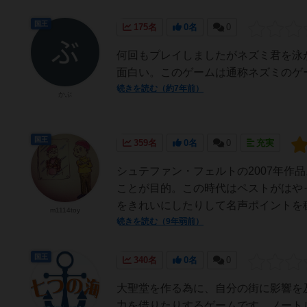
国王
175名
0名
0
何回もプレイしましたがネズミ君を泳
面白い。このゲームは通称ネズミのゲ
続きを読む（約7年前）
かぶ
国王
359名
0名
0
充実
シュテファン・フェルトの2007年作
ことが目的。この時代はペストがはや
をきれいにしたりして名声ポイントを稼ぎ
m1114toy
続きを読む（9年弱前）
国王
340名
0名
0
大聖堂を作る為に、自分の街に影響を
力を借りたりするゲームです。ノート