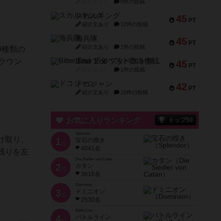
紹介文なし
8件の投稿
スカルキング
45
PT
紹介文あり
12件の投稿
海兵隊
45
PT
紹介文あり
1件の投稿
9種類の
ラウン
Bitter End ブタペスト救出作戦
45
PT
紹介文なし
1件の投稿
ドコジャン
42
PT
紹介文あり
10件の投稿
お気に入りランキング
トップ50
Splendor
け取り、
1
宝石の煌き
位
4041名
残りを左
Die Siedler von Catan
2
カタン
位
3616名
Dominion
3
ドミニオン
位
2530名
Battle Line
4
バトルライン
位