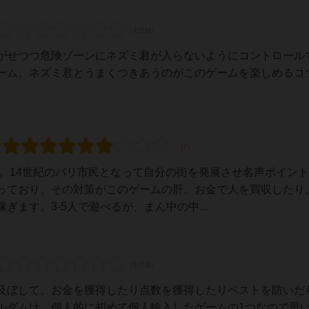
がせつつ危険ゾーンにネズミ君が入らないようにコントロール
ーム。ネズミ君とうまくつきあうのがこのゲームを楽しめるコ
品。14世紀のパリ市民となって自分の街を発展させ名声ポイン
っており、その対策がこのゲームの肝。お金で人を買収したり
ます。3-5人で遊べるが、まん中の中...
及ぼして、お金を獲得したり点数を獲得したりペストを防いだ
ルダムは、個人的に初めて個人輸入したゲームの1つなので思