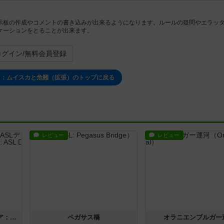
示板の作成やコメントの書き込みが出来るようになります。ルールの疑問やエラッ
ケーションをとることが出来ます。
ログイン/無料会員登録
て：ムイスカと危難（拡張）のトップに戻る
レビュー
レビュー
ストリート・オブ・ファイア：ASLデラックスモジュール1
ペガサス橋
オラニエンブルガー