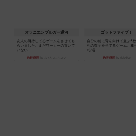
オラニエンブルガー運河
ゴットファイブ！
友人の所持してるゲームをさせても
自分の前に背を向けて並ぶ5
らいました。まだワーカーの置いて
札の数字を当てるゲーム。相
いない...
札/場...
約3時間前
by おっちょこちょい
約4時間前
by daisdice