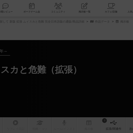
索
新着レビュー
ボードゲーム会
コミュニティ
掲示板一覧
探して 新版 拡張 ムイスカと危難 完全日本語版の通販/商品詳細
作品データ
掲示板
2年～
スカと危難（拡張）
3
リプレイ
日記
戦略
・コツ
ルール
/インスト
掲示板
拡張/関連
作
次