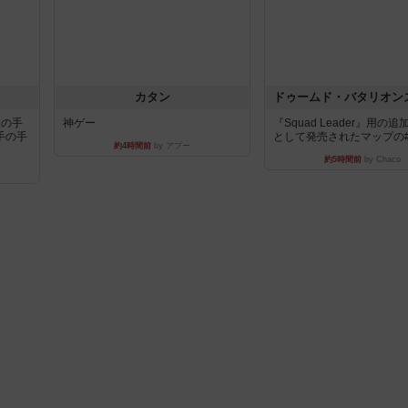
カタン
枚の手
神ゲー
『Squad Leader』用の
手の手
として発売されたマップの#9.
約4時間前
by アプー
約5時間前
by Chaco