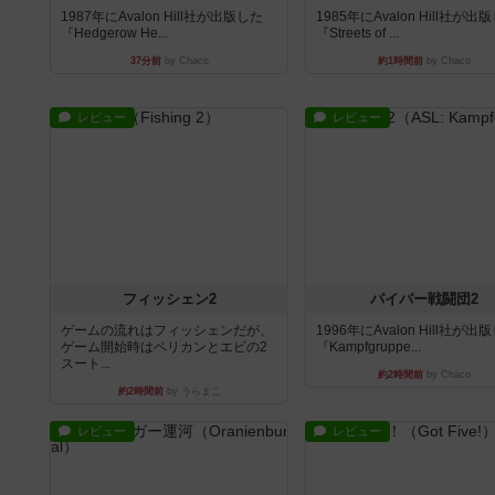
1987年にAvalon Hill社が出版した
1985年にAvalon Hill社が出
『Hedgerow He...
『Streets of ...
37分前
by Chaco
約1時間前
by Chaco
レビュー
レビュー
フィッシェン2
パイパー戦闘団2
ゲームの流れはフィッシェンだが、
1996年にAvalon Hill社が出
ゲーム開始時はペリカンとエビの2
『Kampfgruppe...
スート...
約2時間前
by Chaco
約2時間前
by うらまこ
レビュー
レビュー