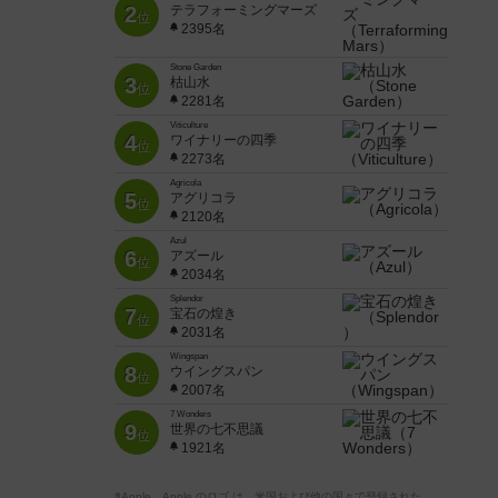
2
テラフォーミングマーズ
位
2395名
Stone Garden
3
枯山水
位
2281名
Viticulture
4
ワイナリーの四季
位
2273名
Agricola
5
アグリコラ
位
2120名
Azul
6
アズール
位
2034名
Splendor
7
宝石の煌き
位
2031名
Wingspan
8
ウイングスパン
位
2007名
7 Wonders
9
世界の七不思議
位
1921名
※Apple、Apple のロゴ は、米国および他の国々で登録された