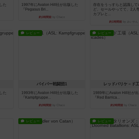
版した
1997年にAvalon Hill社が出版した
存在をうっすらと認識して
『Pegasus Bri...
ど、セールやってて、2人
カプレと...
約1時間前
by Chaco
約1時間前
by みいやん
レビュー
レビュー
パイパー戦闘団1
レッドバリケ－ド
版した
1993年にAvalon Hill社が出版した
1989年にAvalon Hill社
『Kampfgruppe...
『Red Barrica...
約2時間前
by Chaco
約2時間前
by Chaco
レビュー
レビュー