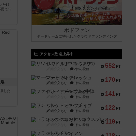
いたけ
専用でワ
ボドファン
ボードゲームに特化したクラウドファンディング
アクセス数 急上昇中
リワイルド：サウスアメリカ
552
PT
紹介文なし
2件の投稿
マーケットフレッシュ
170
PT
工場
紹介文あり
1件の投稿
が出版した
ファイアー・ブルズ / 火牛陣
141
PT
紹介文なし
1件の投稿
ワン・トゥ・ファイブ
122
PT
紹介文あり
1件の投稿
トランスオリエント・エクスプレス
119
PT
紹介文なし
1件の投稿
フラットアイアン
118