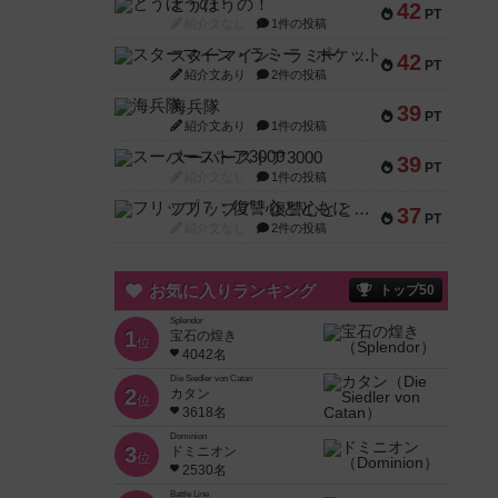
とうほうの！
42
PT
紹介文なし
1件の投稿
スターマイン・ラミー ポケット
42
PT
紹介文あり
2件の投稿
海兵隊
39
PT
紹介文あり
1件の投稿
スーパーストア3000
39
PT
紹介文なし
1件の投稿
フリップ７：復讐心とともに
37
PT
紹介文なし
2件の投稿
お気に入りランキング
トップ50
Splendor
1
宝石の煌き
位
4042名
Die Siedler von Catan
2
カタン
位
3618名
Dominion
3
ドミニオン
位
2530名
Battle Line