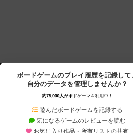
ボードゲームのプレイ履歴を記録して
自分のデータを管理しませんか？
約75,000人
がボドゲーマを利用中！
ボドゲーマTOP
ボードゲーム通販
遊んだボードゲームを記録する
気になるゲームのレビューを読む
ボードゲームを検索する
新作・再入荷情報
お気に入り作品・所有リストの共有
ボードゲームの新着レビュー
定番ボードゲームの通販