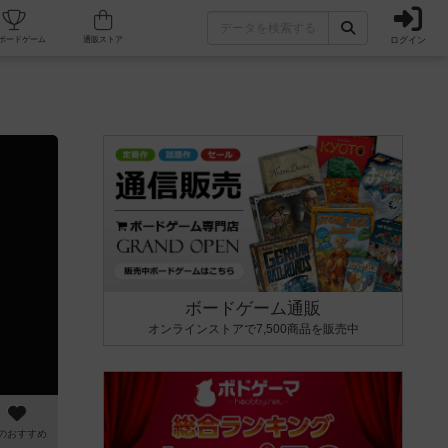
ログイン
カフェ/店舗
人気ボードゲーム
通販ストア
ボードゲーム通販
オンラインストアで7,500商品を販売中
のおすすめ