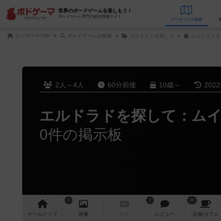
世界のボードゲームを楽しもう！
ボードゲーム専門の総合情報サイト
データベース
検
ボドゲーマTOP
ボードゲームの検索
エルドラドを探して
エルドラドを
2人～4人
60分前後
10歳～
202
エルドラドを探して：ムイ
0件の掲示板
1
2
29
ゲーム
トップ
画像
動画
レビュー
店舗/
カフェ