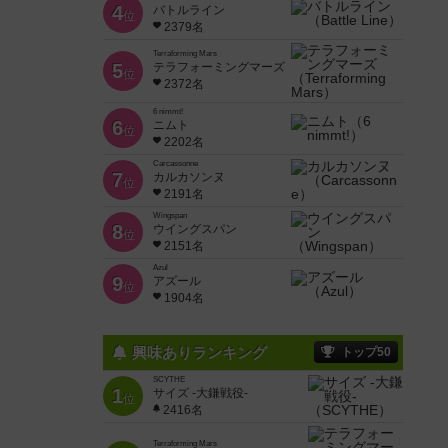
4
バトルライン
位
2379名
Terraforming Mars
5
テラフォーミングマーズ
位
2372名
6 nimmt!
6
ニムト
位
2202名
Carcassonne
7
カルカソンヌ
位
2191名
Wingspan
8
ウイングスパン
位
2151名
Azul
9
アズール
位
1904名
興味ありランキング
トップ50
SCYTHE
1
サイズ -大鎌戦役-
位
2416名
Terraforming Mars