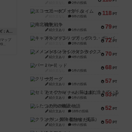
PT
紹介文なし
2件の投稿
エコーズ・オブ・タイム
118
PT
紹介文なし
8件の投稿
南北戦争
79
PT
紹介文あり
1件の投稿
ドゥームド・バタリオンズ：ASLモジュール11
キャプテン・フリップ：イスラ・ボンバ
72
追加マップ
PT
紹介文なし
2件の投稿
..
メメントオンラインタクティクス
70
PT
紹介文あり
4件の投稿
パーミッド
68
PT
紹介文なし
1件の投稿
クリーグ
57
PT
紹介文あり
1件の投稿
セミファイナル ～お前はまだ生きている～
53
PT
紹介文あり
1件の投稿
ふたつの街の物語
52
PT
紹介文あり
18件の投稿
クランク! ：冒険者たち（拡張）
50
PT
紹介文あり
4件の投稿