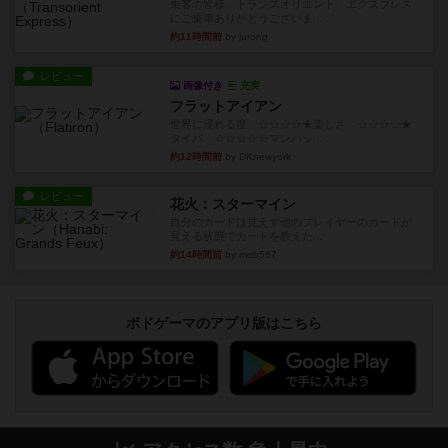
乗客の皆様、トランスオリエント・エクスプレス
にご乗車ありがとうございま...
約11時間前
by jurong
レビュー
画像付き
充実
フラットアイアン
世界に浸れる度 ☆☆☆☆★楽しさ ☆☆☆☆★
タイパ ☆☆☆☆☆マンハッ...
約12時間前
by DKnewyork
レビュー
花火：スターマイン
自分のカードは見えず他のプレイヤーのカードが
見える状態でカードを教えた...
約14時間前
by mob567
ボドゲーマのアプリ版はこちら