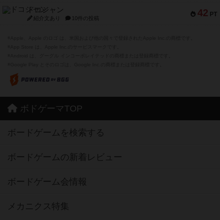
ドコジャン
42
PT
紹介文あり
10件の投稿
※Apple、Apple のロゴ は、米国および他の国々で登録されたApple Inc.の商標です。
※App Store は、Apple Inc.のサービスマークです。
※Android は、グーグル インコーポレイテッドの商標または登録商標です。
※Google Play とそのロゴは、Google Inc.の商標または登録商標です。
ボドゲーマTOP
ボードゲームを検索する
ボードゲームの新着レビュー
ボードゲーム会情報
メカニクス特集