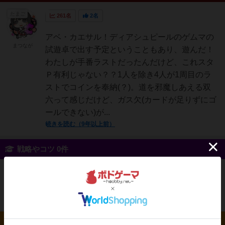
たまご
261名
2名
アベ・カエサル！ディアシュピールのゲムマの
まつなが
試遊卓で出す予定ということもあり、遊んだ！
わたしが手番ラストだったんだけど、これスタ
Ｐ有利じゃない？？1人を除き4人が1周目のラ
ストでコインを奉納(？)。道を邪魔しあえる双
六って感じだけど、ガス欠(カードが足りずにゴ
ールできない)が...
続きを読む（9年以上前）
戦略やコツ 0件
投稿を募集しています
ルール/インスト 0件