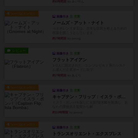
約6時間前
by みいやん
ルール/インスト
画像付き
充実
ノームズ・アット・ナイト
ベネボレンス女王は、忠実な臣民を称えるための
祝宴を開こうとしています。...
約7時間前
by jurong
レビュー
画像付き
充実
フラットアイアン
1~2人に限定された、エンジンビルド系のシステ
ム選んだ企業ボードに街で...
約7時間前
by あくり
ルール/インスト
画像付き
充実
キャプテン・フリップ：イスラ・ボンバ
イスラ・ボンバを探しに出航!潜水艦を装備し、あ
なたの乗組員を監獄から解...
約10時間前
by jurong
ルール/インスト
画像付き
充実
トランスオリエント・エクスプレス