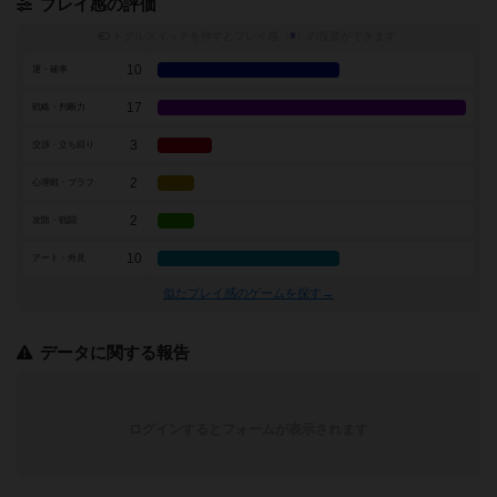
プレイ感の評価
トグルスイッチを押すとプレイ感（
※
）の投票ができます
10
運・確率
17
戦略・判断力
3
交渉・立ち回り
2
心理戦・ブラフ
2
攻防・戦闘
10
アート・外見
似たプレイ感のゲームを探す→
データに関する報告
ログインするとフォームが表示されます