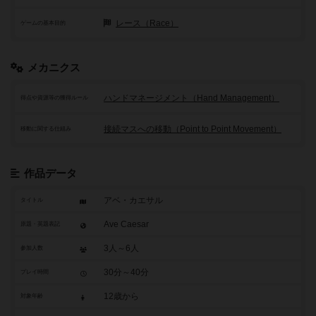
レース（Race）
ゲームの基本目的
メカニクス
ハンドマネージメント（Hand Management）
得点や資源等の獲得ルール
接続マスへの移動（Point to Point Movement）
移動に関する仕組み
作品データ
アベ・カエサル
タイトル
Ave Caesar
原題・英題表記
3人～6人
参加人数
30分～40分
プレイ時間
12歳から
対象年齢