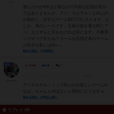
ずー
遊んだのが4年ほど前なので内容は記憶が定か
ではありませんが、アベ・カエサル！と叫ぶの
が面白く、好きなゲームBEST3に入ります。た
しか、馬のレースです。王様の前を通る時にア
ベ・カエサルと言わなければ死にます。不敬罪
ってやつですかね？ゴールを目指す系のゲーム
が好きな私には向い...
続きを読む（7年弱前）
国王
254名
0名
0
syutorum
アベカエサル！！って叫ぶのが楽しいゲームw
なお、ちゃんと叫ばないと死刑になりますｗ
続きを読む（9年以上前）
リプレイ 1件