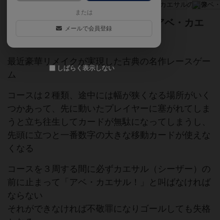
または
レースゲームの名作 皆叫ぼう「アベ・カエ
メールで会員登録
サル！」
最近豪華リメイクが実現した古典の名作レースゲー
しばらく表示しない
ム
コースは２種類、途中には幅が狭くなる場所がいく
つかあって、先に動いたプレイヤーに塞がれてしま
うと立ち往生してカードが無駄になってしまうし、
先頭に立つと一番数字の大きな移動カードが使えな
くなる
コースを３周する間に必ずカエサル（シーザー）の
前に止まって「アベ・カエサル！」と叫ばなければ
ならない
それができなければ不敬罪になりゴールしても失格