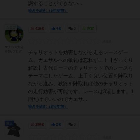
謁することができない...
続きを読む（5年弱前）
たまご
410名
4名
0
充実
マクベス大佐
＠Digブログ
チャリオットを妨害しながら走るレースゲー
ム。カエサルへの敬礼は忘れずに！【ざっくり
解説】古代ローマのチャリオットでのレースを
テーマにしたゲーム。上手く良い位置を陣取り
ながら進み、狭路を陣取れば他のチャリオット
の走行妨害が可能です。レースは3週します。1
回だけでいいのでカエサ...
続きを読む（約6年前）
国王
280名
2名
0