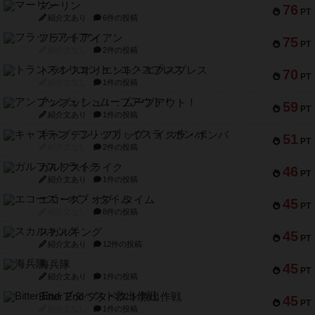
マーリン
76
PT
紹介文あり
6件の投稿
フラットアイアン
75
PT
紹介文なし
2件の投稿
トランスオリエント・エクスプレス
70
PT
紹介文なし
1件の投稿
アンブッシュ！：ムーブアウト！
59
PT
紹介文あり
1件の投稿
キャプテン・フリップ：イスラ・ボンバ
51
PT
紹介文なし
2件の投稿
ガルフストライク
46
PT
紹介文あり
1件の投稿
エコーズ・オブ・タイム
45
PT
紹介文なし
8件の投稿
スカルキング
45
PT
紹介文あり
12件の投稿
海兵隊
45
PT
紹介文あり
1件の投稿
Bitter End ブタペスト救出作戦
45
PT
紹介文なし
1件の投稿