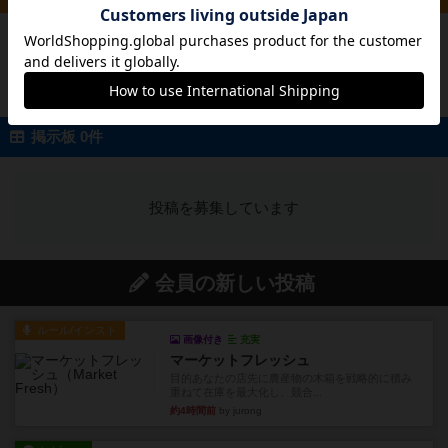
投稿を募集しています
掲示板 0件
投稿を募集しています
会員の新しい投稿
ルール/インスト
画像付き
充実
マーケットフレッシュ
目的あなたの店先に農産物の木箱を戦略的に積み
重ねて在庫を最大化し、競合...
約4時間前
by jurong