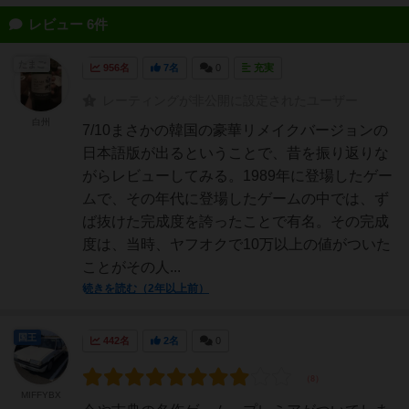
レビュー 6件
たまご
956名
7名
0
充実
レーティングが非公開に設定されたユーザー
白州
7/10まさかの韓国の豪華リメイクバージョンの
日本語版が出るということで、昔を振り返りな
がらレビューしてみる。1989年に登場したゲー
ムで、その年代に登場したゲームの中では、ず
ば抜けた完成度を誇ったことで有名。その完成
度は、当時、ヤフオクで10万以上の値がついた
ことがその人...
続きを読む（2年以上前）
国王
442名
2名
0
MIFFYBX