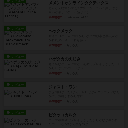
レビュー
メメントオンラインタクティクス
どんどん物量が増えて大変になっていく押し付け
合いが楽しいゲーム盛り上が...
約4時間前
by nekomanma222
レビュー
ヘックメック
サイコロゲームです1から5までの数字と芋虫がか
かれたダイス。これを振っ...
約5時間前
by みいやん
レビュー
ハゲタカのえじき
超有名なゲームですが、初めてプレイしました。1
から15までのカードがプ...
約6時間前
by みいやん
レビュー
ジャスト・ワン
まぁ面白かった‼️よくテレビとかのバラエティなん
かで、お題がわからずに...
約6時間前
by みいやん
レビュー
ピタッコカルタ
ボドゲ相席会でプレイしましたひらがなが書かれ
たカードを2枚まで手をつけ...