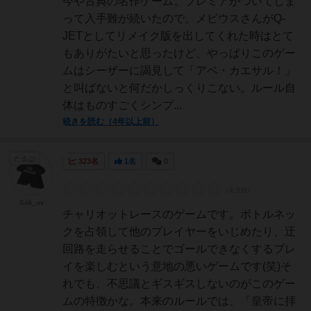
今や古典の名作ゲーム。プレミアがついてしま
って入手難が続いたので、メビウスさんがQ-
JETとしてリメイク版を出してくれた時はとて
もありがたいと思ったけど、やっぱりこのゲー
ムはシーザーに謁見して「アベ・カエサル！」
と叫ばないと何だかしっくりこない。ルール自
体はものすごくシンプ...
続きを読む（4年以上前）
たまご
323名
1名
0
Sak_uv
チャリオットレースのゲームです。ボトルネッ
クを占領して他のプレイヤーをいじめたり、迂
回路を走らせることでゴールできなくするプレ
イを楽しむという意地の悪いゲームです(笑)そ
れでも、不思議とギスギスしないのがこのゲー
ムの特徴かな。本来のルールでは、「皇帝に拝