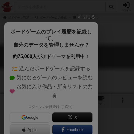
ログイン
閉じる
ボドゲーマTOP
ボードゲームの検索
アベ・カエサル
ボードゲームのプレイ履歴を記録し
て、
自分のデータを管理しませんか？
アベ・カエサル
約75,000人
がボドゲーマを利用中！
Ave Caesar
遊んだボードゲームを記録する
気になるゲームのレビューを読む
お気に入り作品・所有リストの共
有
10
6
12
トップ
画像
動画
レビュー
カフェ
ログイン / 会員登録（10秒）
Google
X
Apple
Facebook