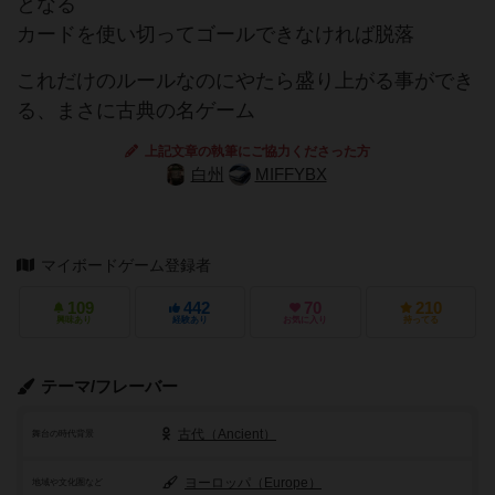
となる
カードを使い切ってゴールできなければ脱落
これだけのルールなのにやたら盛り上がる事ができ
る、まさに古典の名ゲーム
上記文章の執筆にご協力くださった方
白州
MIFFYBX
マイボードゲーム登録者
109
442
70
210
興味あり
経験あり
お気に入り
持ってる
テーマ/フレーバー
古代（Ancient）
舞台の時代背景
ヨーロッパ（Europe）
地域や文化圏など