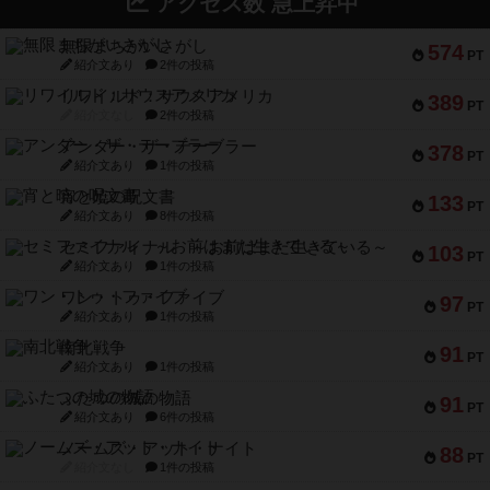
アクセス数 急上昇中
無限まちがいさがし
574
PT
紹介文あり
2件の投稿
リワイルド：サウスアメリカ
389
PT
紹介文なし
2件の投稿
アンダー・ザ・テーブラー
378
PT
紹介文あり
1件の投稿
宵と暁の呪文書
133
PT
紹介文あり
8件の投稿
セミファイナル ～お前はまだ生きている～
103
PT
紹介文あり
1件の投稿
ワン・トゥ・ファイブ
97
PT
紹介文あり
1件の投稿
南北戦争
91
PT
紹介文あり
1件の投稿
ふたつの城の物語
91
PT
紹介文あり
6件の投稿
ノームズ・アット・ナイト
88
PT
紹介文なし
1件の投稿