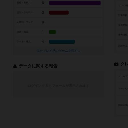
8
戦略・判断力
プレイ時
3
交渉・立ち回り
対象年齢
0
心理戦・ブラフ
発売時期
1
攻防・戦闘
参考価格
4
アート・外見
関連作品
似たプレイ感のゲームを探す→
ク
データに関する報告
ゲームデ
ログインするとフォームが表示されます
アートワ
関連企業