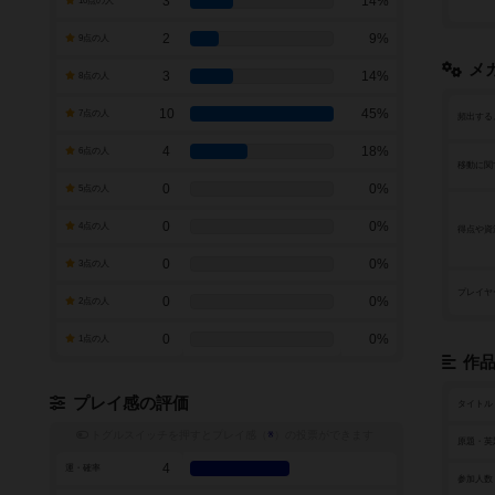
3
14%
10点の人
2
9%
9点の人
メ
3
14%
8点の人
10
45%
7点の人
頻出する
4
18%
6点の人
移動に関
0
0%
5点の人
0
0%
4点の人
得点や資
0
0%
3点の人
プレイヤ
0
0%
2点の人
0
0%
1点の人
作
プレイ感の評価
タイトル
トグルスイッチを押すとプレイ感（
※
）の投票ができます
原題・英
4
運・確率
参加人数