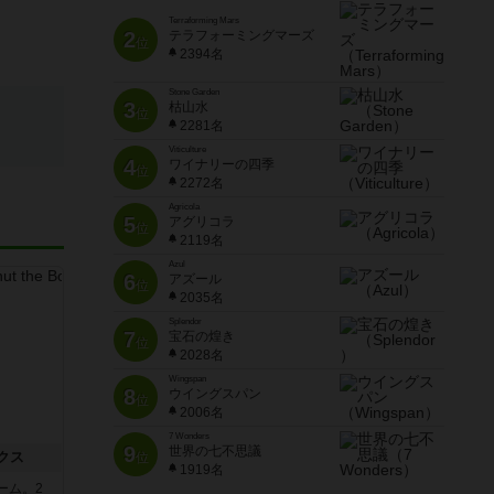
Terraforming Mars
2
テラフォーミングマーズ
位
2394名
Stone Garden
3
枯山水
位
2281名
Viticulture
4
ワイナリーの四季
位
2272名
Agricola
5
アグリコラ
位
2119名
Azul
6
アズール
位
2035名
Splendor
7
宝石の煌き
位
2028名
Wingspan
8
ウイングスパン
位
2006名
7 Wonders
9
世界の七不思議
クス
位
1919名
ーム。2