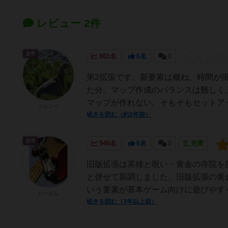
レビュー 2件
皇帝
881名
6名
0
第2拡張です。新要素は概ね、時間が
た分、マップ作成のバランスは難しく
マップが作れない。そもそもセットアッ
ジェシー
続きを読む（約2年前）
皇帝
946名
6名
0
充実
旧版拡張は英雄と呪い・黄金の寺院を
と併せて新調しました。旧版拡張の黄
いう要素が基本ゲーム向けに遊びやすく
たーさん
続きを読む（3年以上前）