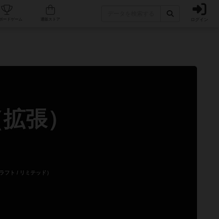
ログイン
カフェ/店舗
人気ボードゲーム
通販ストア
（拡張）
フト / リミテッド）