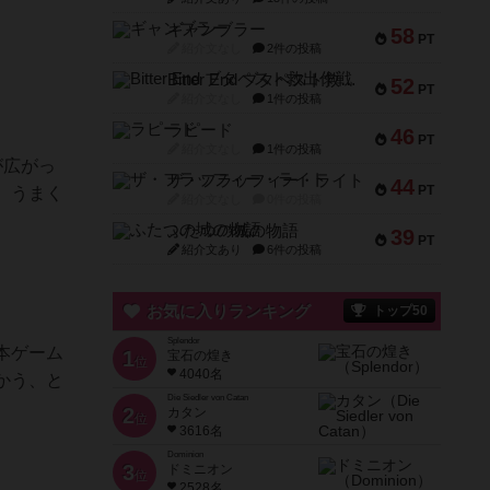
ギャンブラー
58
PT
紹介文なし
2件の投稿
Bitter End ブタペスト救出作戦
52
PT
紹介文なし
1件の投稿
ラピード
46
PT
紹介文なし
1件の投稿
が広がっ
ザ・フラッフィー・ライト
44
PT
。うまく
紹介文なし
0件の投稿
ふたつの城の物語
39
PT
紹介文あり
6件の投稿
お気に入りランキング
トップ50
Splendor
本ゲーム
1
宝石の煌き
位
4040名
かう、と
Die Siedler von Catan
2
カタン
位
3616名
Dominion
3
ドミニオン
位
2528名