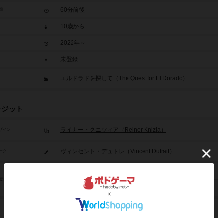
60分前後
間
10歳から
2022年～
未登録
エルドラドを探して（The Quest for El Dorado）
レジット
ライナー・クニツィア（Reiner Knizia）
ザイン
ヴィンセント・デュトレ（Vincent Dutrait）
ーク
999ゲームズ（999 Games）
/団体
ラウタペリト（Lautapelit.fi）