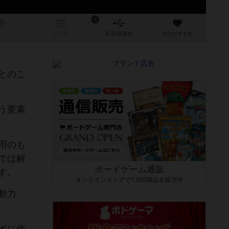
3
/インスト
掲示板
拡張/関連
作
次のおすすめ
とのこ
う要素
用のも
では解
ボードゲーム通販
す。
オンラインストアで7,500商品を販売中
動力