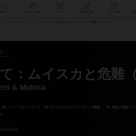
索
新着レビュー
ボードゲーム会
コミュニティ
掲示板一覧
探して 新版 拡張 ムイスカと危難 完全日本語版の通販/商品詳細
作品データ
2年～
て：ムイスカと危難
ers & Muisca
ハンドマネージメント
デッキビルディング（デッキ構築）
場札の獲得（ドラ
a）
の登録/分布