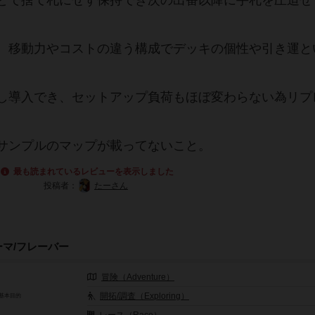
とで捨て札にせず保持でき次の出番以降に手札を圧迫せ
、移動力やコストの違う構成でデッキの個性や引き運と
し導入でき、セットアップ負荷もほぼ変わらない為リプ
サンプルのマップが載ってないこと。
最も読まれているレビューを表示しました
投稿者：
たーさん
ーマ/フレーバー
冒険（Adventure）
開拓/調査（Exploring）
基本目的