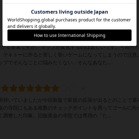
掛かる要素ですが、マップが変化するのは楽しいです。可能性
、テキトーに作ると苦しく長いゲームになってしまうので注意
プでそんなことに悩みたくない。そんなあなた...
所持いていましたが今回新版で新規の拡張が出るとのことで基
金の寺院にもある複数のチェックポイントを周ってゴールに向
調整した印象。旧版黄金の寺院では専用の「た...