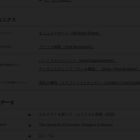
レース（Race）
カニクス
モジュラーボード（Modular Board）
メカニクス
グリッド移動（Grid Movement）
する仕組み
ハンドマネージメント（Hand Management）
源等の獲得ルール
デッキビルディング（デッキ構築）（Deck / Pool Building
場札の獲得（ドラフト / リミテッド）（Limited / Card Drafti
ーの干渉/影響アクション
品データ
エルドラドを探して：ムイスカと危難（拡張）
The Quest for El Dorado: Dangers & Muisca
題表記
2人～4人