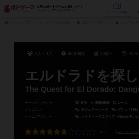
世界のボードゲームを楽しもう！
ボードゲーム専門の総合情報サイト
データベース
検
ボドゲーマTOP
ボードゲームの検索
エルドラドを探して
エルドラドを
2人～4人
60分前後
10歳～
202
エルドラドを探し
The Quest for El Dorado: Dang
テーマ/フレーバー
：
冒険
開拓/調査
レース
メカニクス
：
モジュラーボード
グリッド移動
ゲームデザイナー
：
ライナー・クニツィア（Reiner Knizi
レーティング