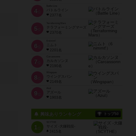
Battle Line
4
バトルライン
位
2377名
Terraforming Mars
5
テラフォーミングマーズ
位
2370名
6 nimmt!
6
ニムト
位
2201名
Carcassonne
7
カルカソンヌ
位
2190名
Wingspan
8
ウイングスパン
位
2149名
Azul
9
アズール
位
1903名
興味ありランキング
トップ50
SCYTHE
1
サイズ -大鎌戦役-
位
2415名