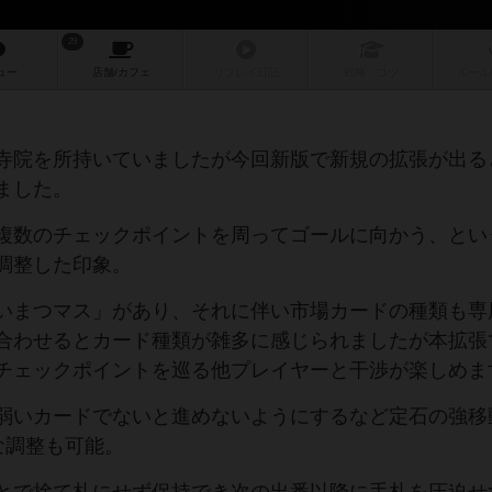
29
ュー
店舗/
カフェ
リプレイ
日記
戦略
・コツ
ルール
寺院を所持いていましたが今回新版で新規の拡張が出る
ました。
複数のチェックポイントを周ってゴールに向かう、とい
調整した印象。
いまつマス」があり、それに伴い市場カードの種類も専
合わせるとカード種類が雑多に感じられましたが本拡張
チェックポイントを巡る他プレイヤーと干渉が楽しめま
弱いカードでないと進めないようにするなど定石の強移
な調整も可能。