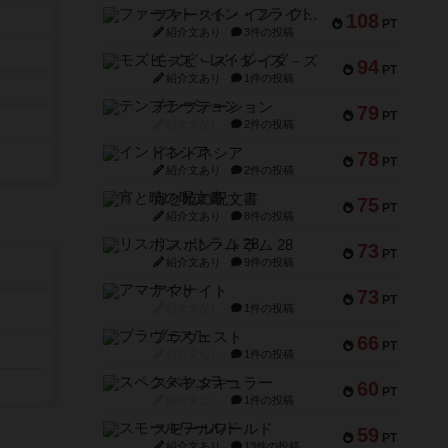
ファースト・イン・フライト
108
PT
紹介文あり
3件の投稿
モズビ－ズ・レイダ－ズ
94
PT
紹介文あり
1件の投稿
テンプテーション
79
PT
紹介文なし
2件の投稿
インドネシア
78
PT
紹介文あり
2件の投稿
宵と暁の呪文書
75
PT
紹介文あり
8件の投稿
リスボン・トラム 28
73
PT
紹介文あり
9件の投稿
アマナイト
73
PT
紹介文なし
1件の投稿
ブラヴェスト
66
PT
紹介文なし
1件の投稿
スペクタキュラー
60
PT
紹介文なし
1件の投稿
スモールワールド
59
PT
紹介文あり
13件の投稿