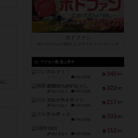
ボドファン
ボードゲームに特化したクラウドファンディング
アクセス数 急上昇中
）
コレクト！
340
PT
紹介文なし
1件の投稿
ng）
無限まちがいさがし
322
PT
紹介文あり
2件の投稿
ガルフストライク
217
PT
紹介文あり
1件の投稿
クルティボ
203
PT
紹介文なし
1件の投稿
1809
112
PT
紹介文あり
1件の投稿