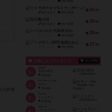
紹介文なし
1件の投稿
スターマイン・ラミー ポケット
42
PT
紹介文あり
2件の投稿
海兵隊
39
PT
紹介文あり
1件の投稿
スーパーストア3000
39
PT
紹介文なし
1件の投稿
フリップ７：復讐心とともに
37
PT
紹介文なし
2件の投稿
お気に入りランキング
トップ50
Splendor
1
宝石の煌き
位
4042名
Die Siedler von Catan
2
カタン
位
3618名
ての評価
Dominion
3
ドミニオン
位
2530名
Battle Line
4
バトルライン
位