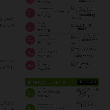
2379名
Terraforming Mars
5
テラフォーミングマーズ
位
2372名
新旧を推
6 nimmt!
程度は運
6
ニムト
位
2202名
Carcassonne
7
カルカソンヌ
位
2191名
Wingspan
8
ウイングスパン
位
2151名
頭だけだ
Azul
9
アズール
位
覚えてし
1904名
興味ありランキング
トップ50
SCYTHE
1
サイズ -大鎌戦役-
位
2416名
知識王で
Terraforming Mars
2
テラフォーミングマーズ
利にも感
位