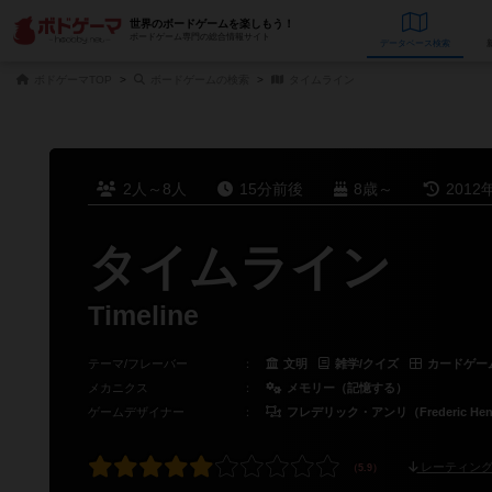
世界のボードゲームを楽しもう！
ボードゲーム専門の総合情報サイト
データベース
検
ボドゲーマTOP
ボードゲームの検索
タイムライン
2人～8人
15分前後
8歳～
2012
タイムライン
Timeline
テーマ/フレーバー
：
文明
雑学/クイズ
カードゲー
メカニクス
：
メモリー（記憶する）
ゲームデザイナー
：
フレデリック・アンリ（Frederic Hen
レーティング