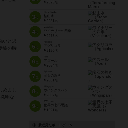
2395名
Stone Garden
3
枯山水
位
2281名
Viticulture
4
ワイナリーの四季
位
2273名
強いと思
Agricola
5
アグリコラ
位
受験の時
2120名
Azul
6
アズール
位
2034名
Splendor
7
宝石の煌き
位
2031名
Wingspan
しめまし
8
ウイングスパン
位
2007名
の発明な
7 Wonders
9
世界の七不思議
位
1921名
最近見たボードゲーム