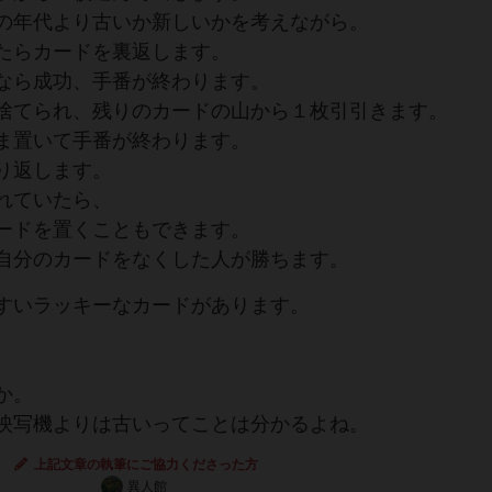
の年代より古いか新しいかを考えながら。
たらカードを裏返します。
なら成功、手番が終わります。
捨てられ、残りのカードの山から１枚引引きます。
ま置いて手番が終わります。
り返します。
れていたら、
ードを置くこともできます。
自分のカードをなくした人が勝ちます。
すいラッキーなカードがあります。
。
か。
映写機よりは古いってことは分かるよね。
上記文章の執筆にご協力くださった方
異人館