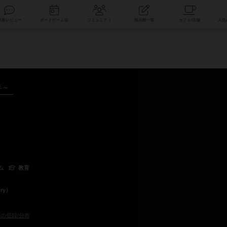
索
新着レビュー
ボードゲーム会
コミュニティ
掲示板一覧
年～
ム
教育
ry）
の登録/分布