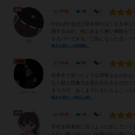
勇者
335名
3名
0
やればやるほど頭を使わなくなる珍し
測するのが、他にあまり無い体験をで
をカバーできる。◯気になった点・一度
黒甜
続きを読む（3年弱前）
大賢者
116名
0名
0
世界史で習ったような簡単なものから
なく勘と想像力を使わされるものだと
まうので、あくまでたまにちょこっと
ゆずサーモン
続きを読む（4年以上前）
皇帝
161名
1名
0
手札を時系列に沿うように出していく
もない限り知らない知識が沢山身につ