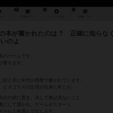
37
1
1
ュー
店舗/
カフェ
リプレイ
日記
戦略
・コツ
ルール
の本が書かれたのは？ 正確に知らな
いいのよ
系のゲームです。
が勝ちます。
じ絵と共に年代が西暦で書かれています。
、ピタゴラスの定理が出来た年とか。
自分の前に置き、決して裏は見ないこと。
裏にして置かれ、ゲームがスタート。
ドから１枚選んで出します。