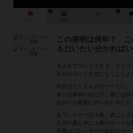
2
7
ゲーム
トップ
画像
動画
レビ
この発明は何年？ こ
もだいたい分かれば
８人までプレイできる、クイズ
自分のカードを先になくした人
内容はたくさんのカードだけ。
表には事柄の絵だけ、裏には同
缶切りが最初に作られた年とか
各プレイヤーは４枚、表にして
全員の真ん中に１枚のカードが
手番のプレイヤーが自分のカー