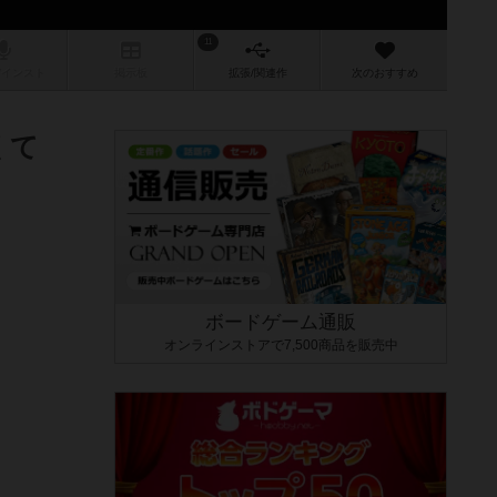
11
/インスト
掲示板
拡張/関連
作
次のおすすめ
くて
ボードゲーム通販
オンラインストアで7,500商品を販売中