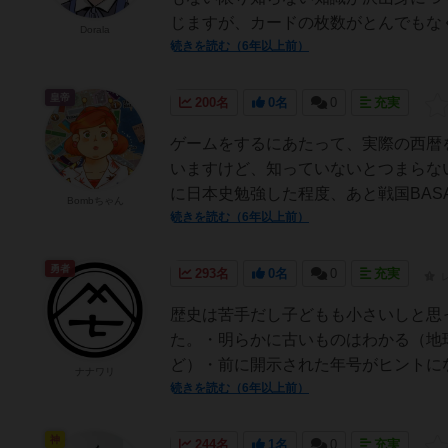
じますが、カードの枚数がとんでもなく
Dorala
続きを読む（6年以上前）
皇帝
200名
0名
0
充実
ゲームをするにあたって、実際の西暦
いますけど、知っていないとつまらな
に日本史勉強した程度、あと戦国BASA
Bombちゃん
続きを読む（6年以上前）
勇者
293名
0名
0
充実
歴史は苦手だし子どもも小さいしと思
た。・明らかに古いものはわかる（地
ど）・前に開示された年号がヒントにな
ナナワリ
続きを読む（6年以上前）
神
244名
1名
0
充実