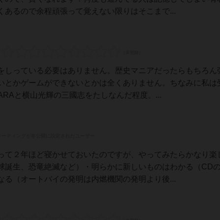
あるので余程頑張って覚えない限りはそこまで...
をしっている必要はありません。歴史マニアだったらもちろん
いとかゲームができないとかは全くありません。ちなみに私は
RAと横山光輝の三國志をたしなんだ程度。...
レーティングが非公開に設定されたユーザー
って２年ほど寝かせておいたのですが、やってみたらかなり楽
球誕生、恐竜絶滅など）・明らかに新しいものはわかる（CD
る（オートバイの発明は内燃機関の発明より後...