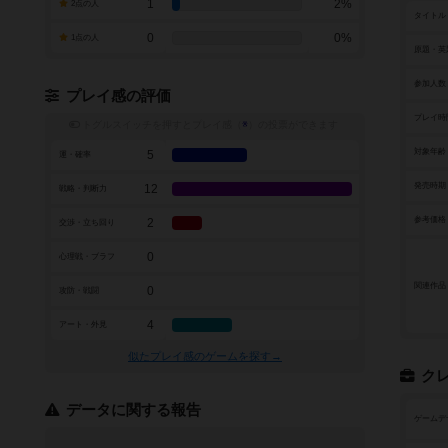
1
2%
2点の人
タイトル
0
0%
1点の人
原題・英
参加人数
プレイ感の評価
プレイ時
トグルスイッチを押すとプレイ感（
※
）の投票ができます
対象年齢
5
運・確率
発売時期
12
戦略・判断力
参考価格
2
交渉・立ち回り
0
心理戦・ブラフ
関連作品
0
攻防・戦闘
4
アート・外見
似たプレイ感のゲームを探す→
ク
データに関する報告
ゲームデ