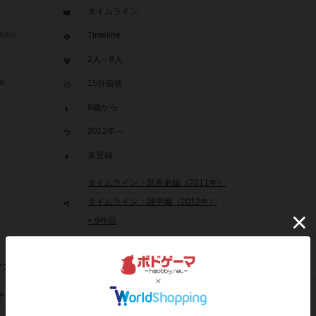
タイムライン
Timeline
題表記
2人～8人
15分前後
間
8歳から
2012年～
未登録
タイムライン：世界史編（2011年）
タイムライン：雑学編（2012年）
+ 9作品
レジット
フレデリック・アンリ（Frederic Henry）
ザイン