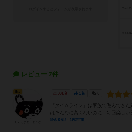
ログインするとフォームが表示されます
アートワ
関連企業
レビュー 7件
仙人
301名
1名
0
『タイムライン』は家族で遊んできた
はそんなに高くないのに、毎回楽しい
続きを読む（約2年前）
しろくまどっとこむ