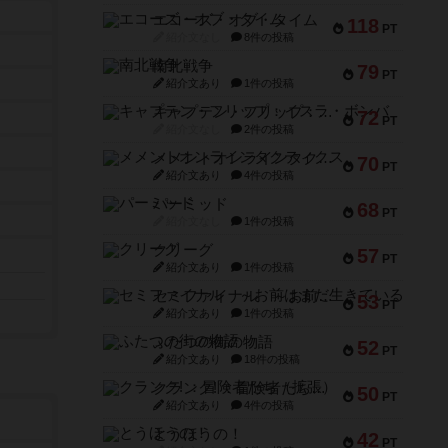
エコーズ・オブ・タイム
118
PT
紹介文なし
8件の投稿
南北戦争
79
PT
紹介文あり
1件の投稿
キャプテン・フリップ：イスラ・ボンバ
72
PT
紹介文なし
2件の投稿
メメントオンラインタクティクス
70
PT
紹介文あり
4件の投稿
パーミッド
68
PT
紹介文なし
1件の投稿
クリーグ
57
PT
紹介文あり
1件の投稿
セミファイナル ～お前はまだ生きている～
53
PT
紹介文あり
1件の投稿
ふたつの街の物語
52
PT
紹介文あり
18件の投稿
クランク! ：冒険者たち（拡張）
50
PT
紹介文あり
4件の投稿
とうほうの！
42
PT