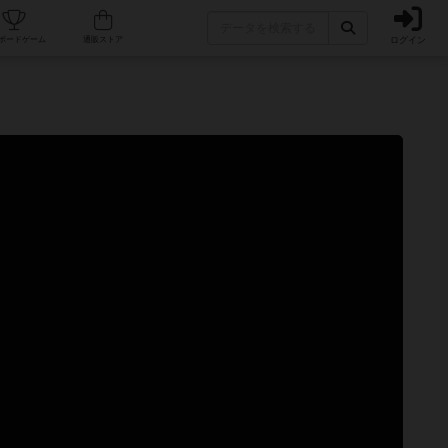
ログイン
カフェ/店舗
人気ボードゲーム
通販ストア