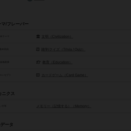
ーマ/フレーバー
文明（Civilization）
基本テーマ
雑学/クイズ（Trivia / Quiz）
基本目的
教育（Education）
/各種産業
カードゲーム（Card Game）
コンセプト
カニクス
メモリー（記憶する）（Memory）
い方等
品データ