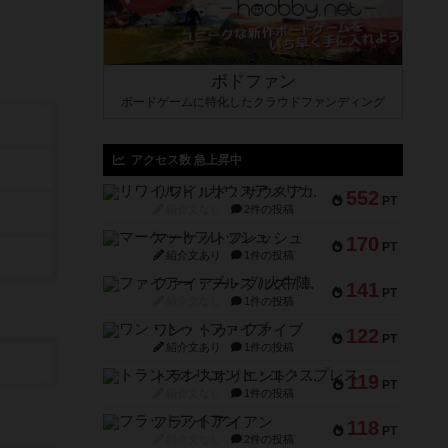
ボドファン
ボードゲームに特化したクラウドファンディング
アクセス数 急上昇中
リワイルド：サウスアメリカ
552
PT
紹介文なし
2件の投稿
マーケットフレッシュ
170
PT
紹介文あり
1件の投稿
ファイアー・ブルズ / 火牛陣
141
PT
紹介文なし
1件の投稿
ワン・トゥ・ファイブ
122
PT
紹介文あり
1件の投稿
トランスオリエント・エクスプレス
119
PT
紹介文なし
1件の投稿
フラットアイアン
118
PT
紹介文なし
2件の投稿