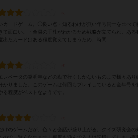
いカードゲーム。◯良い点・知るわけが無い年号同士を比べて
きて面白い。・全員の手札がわかるため戦略が立てられ、ある
出たカードはある程度覚えてしまうため、時間...
エレベータの発明年などの勘で行くしかないものまで様々あり
分かりました。このゲームは何回もプレイしていると全年号を
やる程度がベストなようです。
だけのゲームだが、色々と会話が盛り上がる。クイズ研究会の
くので、賢くなれます！何度も遊んでる人は記憶してしまい有