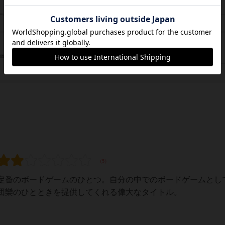
ザビエル・コレット（Xavier Collette）
ーク
ニコラス・フラクタス（Nicolas Fructus）
アスモデ（Asmodee）
アステリオン・プレス（Asterion Press）
/団体
ホビージャパン（Hobby Japan）
定番のボードゲームのひとつ。自分の中でのボードゲームとし
団欒のひとときを提供してくれる偉大なタイトル。