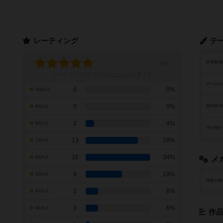
レーティング
テ
世界観/
レーティングを行うには
ログイン
が必要です
ゲームの
0
0%
10点の人
0
0%
政治経済
9点の人
2
4%
8点の人
その他の
13
28%
7点の人
16
34%
6点の人
メ
9
19%
5点の人
情報の扱
3
6%
4点の人
3
6%
3点の人
作