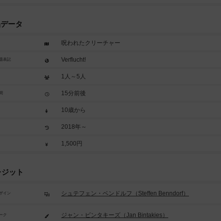
品データ
呪われたクリーチャー
Verflucht!
題表記
1人～5人
15分前後
間
10歳から
2018年～
1,500円
レジット
シュテフェン・ベンドルフ（Steffen Benndorf）
ザイン
ジャン・ビンタキーズ（Jan Bintakies）
ーク