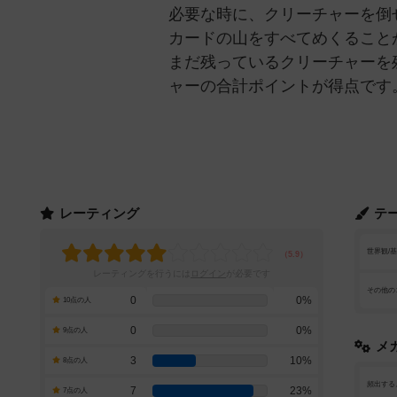
必要な時に、クリーチャーを倒
カードの山をすべてめくること
まだ残っているクリーチャーを
ャーの合計ポイントが得点です
レーティング
テ
世界観/
レーティングを行うには
ログイン
が必要です
その他の
0
0%
10点の人
0
0%
9点の人
メ
3
10%
8点の人
頻出する
7
23%
7点の人