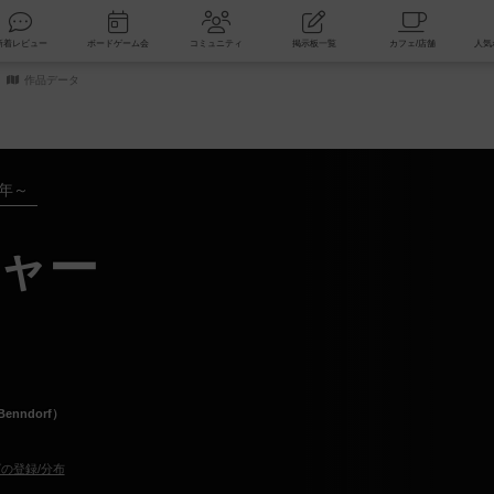
索
新着レビュー
ボードゲーム会
コミュニティ
掲示板一覧
作品データ
8年～
ャー
enndorf）
の登録/分布