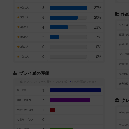
8
27%
6点の人
作
6
20%
5点の人
タイトル
4
13%
4点の人
原題・英
2
7%
3点の人
参加人数
0
0%
2点の人
プレイ時
0
0%
1点の人
対象年齢
プレイ感の評価
発売時期
トグルスイッチを押すとプレイ感（
※
）の投票ができます
参考価格
9
運・確率
7
ク
戦略・判断力
1
交渉・立ち回り
ゲームデ
0
心理戦・ブラフ
アートワ