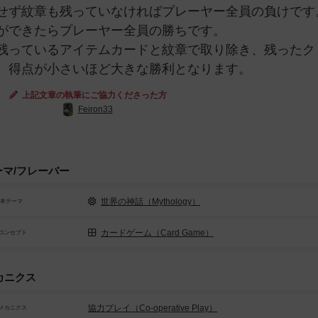
せず紋章も残っていなければプレーヤー全員の負けです
ができたらプレーヤー全員の勝ちです。
残っているアイテムカードと紋章で取り除き、残ったク
。得点が小さいほど大きな勝利となります。
上記文章の執筆にご協力くださった方
Feiron33
ーマ/フレーバー
世界の神話（Mythology）
基本テーマ
カードゲーム（Card Game）
コンセプト
カニクス
協力プレイ（Co-operative Play）
メカニクス