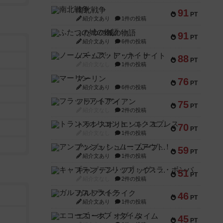
南北戦争
91
PT
紹介文あり
1件の投稿
ふたつの城の物語
91
PT
紹介文あり
6件の投稿
ノームズ・アット・ナイト
88
PT
紹介文なし
1件の投稿
マーリン
76
PT
紹介文あり
6件の投稿
フラットアイアン
75
PT
紹介文なし
2件の投稿
トランスオリエント・エクスプレス
70
PT
紹介文なし
1件の投稿
アンブッシュ！：ムーブアウト！
59
PT
紹介文あり
1件の投稿
キャプテン・フリップ：イスラ・ボンバ
51
PT
紹介文なし
2件の投稿
ガルフストライク
46
PT
紹介文あり
1件の投稿
エコーズ・オブ・タイム
45
PT