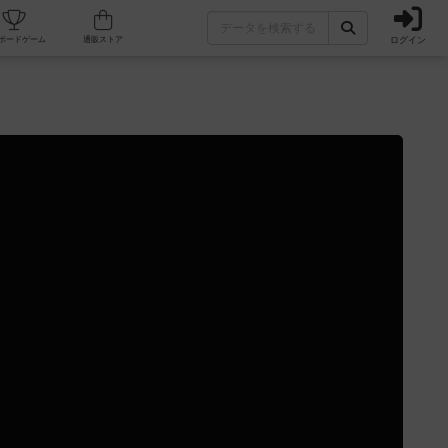
ログイン
カフェ/店舗
人気ボードゲーム
通販ストア