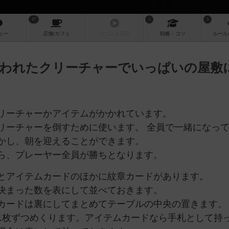
27
1
1
ュー
店舗/
カフェ
リプレイ
日記
戦略
・コツ
ルール
われたクリーチャーでいっぱいの屋敷
リーチャーかアイテムがかかれています。
リーチャーを倒すために使います。 全員で一緒になっ
かし、朝を迎えることができます。
ら、プレーヤー全員が勝ちとなります。
とアイテムカードのほかに紋章カードがあります。
決まった数を表にして並べておきます。
カードは裏にしてまとめてテーブルの中央の置きます。
1枚ずつめくります。アイテムカードなら手札として持