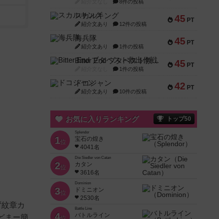
紹介文なし
8件の投稿
スカルキング
45
PT
紹介文あり
12件の投稿
海兵隊
45
PT
紹介文あり
1件の投稿
Bitter End ブタペスト救出作戦
45
PT
紹介文なし
1件の投稿
ドコジャン
42
PT
紹介文あり
10件の投稿
お気に入りランキング
トップ50
Splendor
1
宝石の煌き
位
4041名
Die Siedler von Catan
2
カタン
位
3616名
Dominion
3
ドミニオン
位
2530名
ず紋章カ
Battle Line
4
バトルライン
どまー簡
位