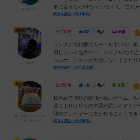
単に言うならHPみたいなもん。これが
レモネード
続きを読む（約1年前）
大賢者
115名
2名
0
画像
ランダムで順番にカードを引いていき
倒していく協力ゲー。シンプルだけど
ュニケーションが大切になってきたりし
なかや
続きを読む（3年以上前）
仙人
298名
1名
0
充実
私含めて周りの評価が高いゲーム。ル
運によりけりなので運が悪いとすぐゲ
他のプレイヤーにまかせることもできる
カシスオレンジとスク
リュードライバー♂
続きを読む（約6年前）