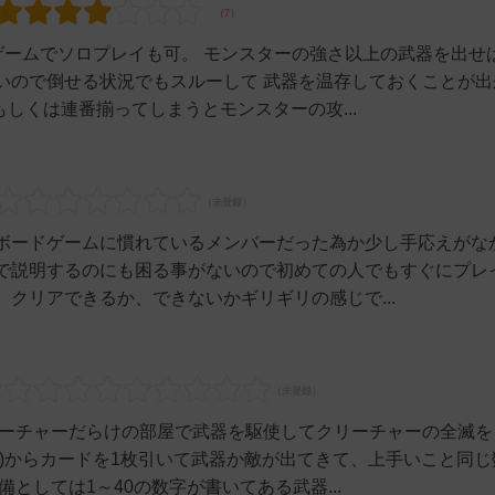
型ゲームでソロプレイも可。 モンスターの強さ以上の武器を出せ
いので倒せる状況でもスルーして 武器を温存しておくことが出
もしくは連番揃ってしまうとモンスターの攻...
ボードゲームに慣れているメンバーだった為か少し手応えがな
で説明するのにも困る事がないので初めての人でもすぐにプレ
クリアできるか、できないかギリギリの感じで...
リーチャーだらけの部屋で武器を駆使してクリーチャーの全滅を
)からカードを1枚引いて武器か敵が出てきて、上手いこと同じ
としては1～40の数字が書いてある武器...