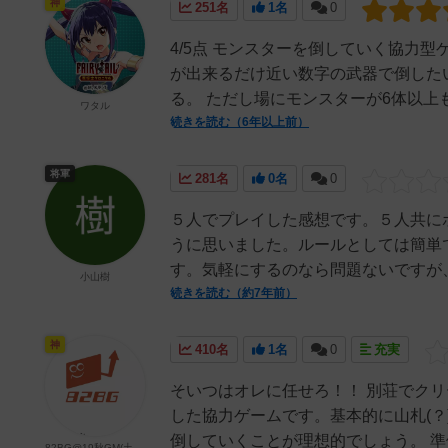
神
251名
1名
0
4/5点 モンスターを倒していく協力
が出来るだけ近い数字の武器で倒した
る。 ただし場にモンスターが6体以上
ワタル
続きを読む（6年以上前）
将軍
281名
0名
0
５人でプレイした感想です。５人共に
うに思いました。ルールとしては簡単
す。気軽にするのなら問題ないですが、
小山樹
続きを読む（約7年前）
神
410名
1名
0
充実
そいつはオレに任せろ！！ 別荘でク
した協力ゲームです。基本的に山札(？
倒していくことが理想的でしょう。 準備
82BG@19秋GM(土