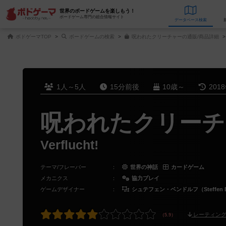
世界のボードゲームを楽しもう！
ボードゲーム専門の総合情報サイト
データベース
検
ボドゲーマTOP
ボードゲームの検索
呪われたクリーチャーの通販/商品詳細
1人～5人
15分前後
10歳～
201
呪われたクリーチ
Verflucht!
テーマ/フレーバー
：
世界の神話
カードゲーム
メカニクス
：
協力プレイ
ゲームデザイナー
：
シュテフェン・ベンドルフ（Steffen B
レーティング