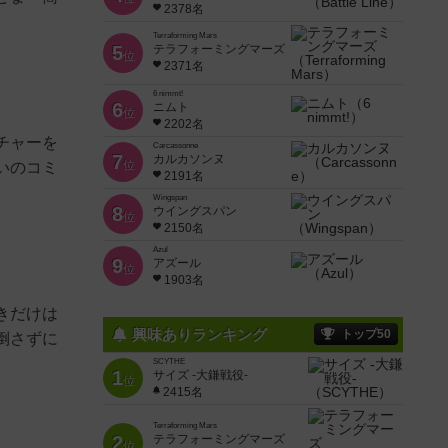
2378名
Terraforming Mars
5
テラフォーミングマーズ
位
2371名
6 nimmt!
6
ニムト
位
2202名
チャーを
Carcassonne
7
カルカソンヌ
位
いのコミ
2191名
Wingspan
8
ウイングスパン
位
2150名
Azul
9
アズール
位
1903名
きだけは
興味ありランキング
トップ50
倒さずに
SCYTHE
1
サイズ -大鎌戦役-
位
2415名
Terraforming Mars
2
テラフォーミングマーズ
位