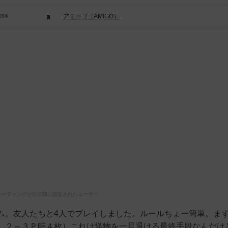
アミーゴ（AMIGO）
/団体
レーティングが非公開に設定されたユーザー
ム。友人たちと4人でプレイしました。ルールちょー簡単。ま
、２～３Ｐ時４枚）これは怪物を一旦退ける最終手段なんだけ