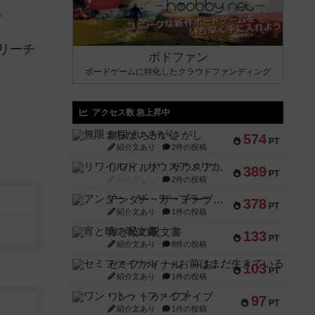
。
リーチ
ボドファン
ボードゲームに特化したクラウドファンディング
アクセス数 急上昇中
無限まちがいさがし
574
PT
紹介文あり
2件の投稿
リワイルド：サウスアメリカ
389
PT
紹介文なし
2件の投稿
アンダー・ザ・テーブラー
378
PT
紹介文あり
1件の投稿
宵と暁の呪文書
133
PT
紹介文あり
8件の投稿
セミファイナル ～お前はまだ生きている～
103
PT
紹介文あり
1件の投稿
ワン・トゥ・ファイブ
97
PT
紹介文あり
1件の投稿