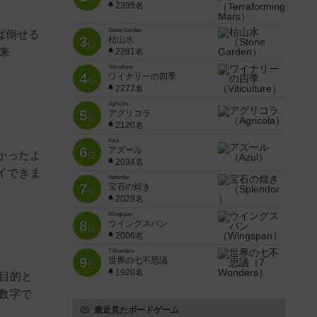
2395名
Stone Garden
ば倒せる
3
枯山水
位
来
2281名
Viticulture
4
ワイナリーの四季
位
2272名
Agricola
5
アグリコラ
位
2120名
Azul
6
アズール
かったよ
位
2034名
イできま
Splendor
7
宝石の煌き
位
2029名
Wingspan
8
ウイングスパン
位
2006名
7 Wonders
9
世界の七不思議
位
1920名
目的と
数字で
最近見たボードゲーム