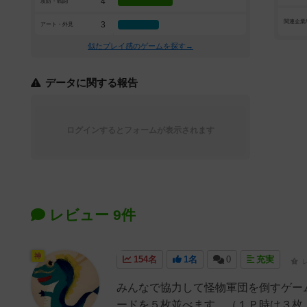
4
攻防・戦闘
関連企業
3
アート・外見
似たプレイ感のゲームを探す→
データに関する報告
ログインするとフォームが表示されます
レビュー 9件
神
154名
1名
0
充実
みんなで協力して怪物軍団を倒すゲー
ードを５枚並べます。（１Ｐ時は３枚