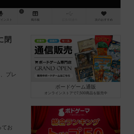
1
/インスト
掲示板
拡張/関連
作
次のおすすめ
に閉
て、プレ
ボードゲーム通販
オンラインストアで7,500商品を販売中
ってお