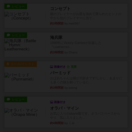
レビュー
コンセプト
親のプレイヤーがお題を決めて限られたヒントの
中から他のプレイヤーに当て...
約3時間前
by mob567
レビュー
海兵隊
1988年にVictory Gamesが出版した
『Leathernec...
約3時間前
by Chaco
ルール/インスト
画像付き
充実
パーミッド
おばあちゃんは猫が大好きです!しかし、あまりに
も多くの猫を飼っているた...
約3時間前
by jurong
レビュー
画像付き
オラパ・マイン
お気に入りのplayte製です。オラパスペースから
やり、気に入りました...
約4時間前
by くみ