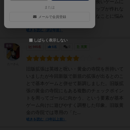
難しく、テキトーに作ると苦しく長いゲームに
または
なってしまうので注意。うまくマップが作れな
い。そもそもセットアップでそんなことに悩み
メールで会員登録
たくない。そんなあなた...
続きを読む（約2年前）
しばらく表示しない
皇帝
945名
6名
0
充実
たーさん
旧版拡張は英雄と呪い・黄金の寺院を所持いて
いましたが今回新版で新規の拡張が出るとのこ
とで基本ゲームと併せて新調しました。旧版拡
張の黄金の寺院にもある複数のチェックポイン
トを周ってゴールに向かう、という要素が基本
ゲーム向けに遊びやすく調整した印象。旧版黄
金の寺院では専用の「た...
続きを読む（3年以上前）