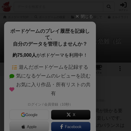
ログイン
閉じる
ボドゲーマTOP
ボードゲームの検索
エルドラドを探して
エルドラドを探
ボードゲームのプレイ履歴を記録し
て、
エルドラドを探して：ムイスカと危難（拡
自分のデータを管理しませんか？
張）
2件のレビュー
約75,000人
がボドゲーマを利用中！
遊んだボードゲームを記録する
1
2
29
トップ
画像
動画
レビュー
カフェ
気になるゲームのレビューを読む
お気に入り作品・所有リストの共
皇帝
881名
6名
0
有
ログイン / 会員登録（10秒）
ジェシー
第2拡張です。新要素は概ね、時間が掛かる要
Google
X
素ですが、マップが変化するのは楽しいです。
可能性が広がった分、マップ作成のバランスは
Apple
Facebook