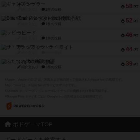
ギャンブラー
58
PT
紹介文なし
2件の投稿
Bitter End ブタペスト救出作戦
52
PT
紹介文なし
1件の投稿
ラピード
46
PT
紹介文なし
1件の投稿
ザ・フラッフィー・ライト
44
PT
紹介文なし
0件の投稿
ふたつの城の物語
39
PT
紹介文あり
6件の投稿
※Apple、Apple のロゴ は、米国および他の国々で登録されたApple Inc.の商標です。
※App Store は、Apple Inc.のサービスマークです。
※Android は、グーグル インコーポレイテッドの商標または登録商標です。
※Google Play とそのロゴは、Google Inc.の商標または登録商標です。
ボドゲーマTOP
ボードゲームを検索する