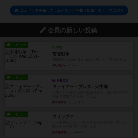
エルドラドを探して：ムイスカと危難（拡張）のトップに戻る
会員の新しい投稿
レビュー
充実
南北戦争
1983年にVictory Gamesが出版した『The Civil ...
40分前
by Chaco
レビュー
画像付き
ファイアー・ブルズ / 火牛陣
火牛を引き連れて敵を殲滅させる。縦か斜めで前2
列まで攻撃できるが、自分...
約3時間前
by うらまこ
レビュー
フリップ７
カードをめくるかパスをするかを決めてパスした
時のカード数字が得点になる...
約3時間前
by mob567