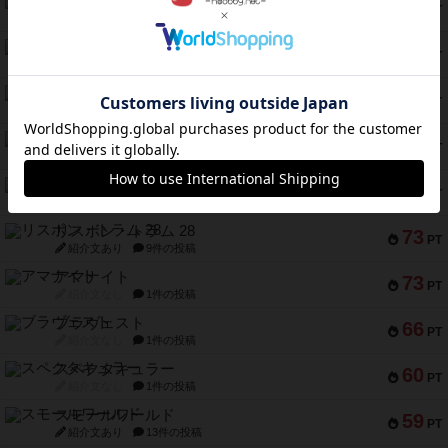
ファースト・イン・フライト
108
PT
紹介文あり
3件の投稿
モズビ－ズ・レイダ－ズ
94
PT
紹介文あり
1件の投稿
テンプテーション
79
PT
紹介文なし
2件の投稿
インドネシア
78
PT
紹介文あり
2件の投稿
宵と暁の呪文書
75
PT
紹介文あり
8件の投稿
リスボン・トラム 28
73
PT
紹介文あり
9件の投稿
アマナイト
73
PT
紹介文なし
1件の投稿
ブラヴェスト
66
PT
紹介文なし
1件の投稿
スペクタキュラー
60
PT
紹介文なし
1件の投稿
スモールワールド
59
PT
紹介文あり
13件の投稿