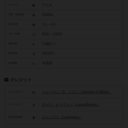
サビカ
タイトル
Sabika
原題・英題表記
1人～4人
参加人数
60分～120分
プレイ時間
14歳から
対象年齢
2022年～
発売時期
未登録
参考価格
クレジット
ジャーマン・P・ミラン（Germán P. Millán）
ゲームデザイン
ローラ・ビーヴォン（Laura Bevon）
アートワーク
ルドノヴァ（Ludonova）
関連企業/団体