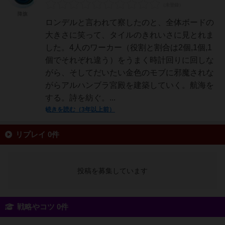
降旗
ロンデルと言われて察したのと、全体ボードの
大きさに笑って、タイルのきれいさに見とれま
した。4人のワーカー（役割と割合は2個,1個,1
個でそれぞれ違う）をうまく時計回りに回しな
がら、そしてだいたい金色のモブに邪魔されな
がらアルハンブラ宮殿を建築していく。航海を
する。詩を紡ぐ。...
続きを読む（3年以上前）
リプレイ 0件
投稿を募集しています
戦略やコツ 0件