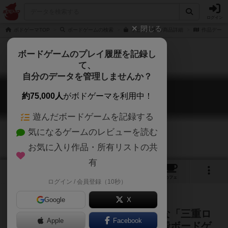
ログイン
閉じる
ボドゲーマTOP
ボードゲームの検索
サビカの通販/商品詳細
作品データ
ボードゲームのプレイ履歴を記録し
て、
自分のデータを管理しませんか？
サビカ
約75,000人
がボドゲーマを利用中！
Sabika
遊んだボードゲームを記録する
気になるゲームのレビューを読む
お気に入り作品・所有リストの共
有
2
2
29
トップ
画像
動画
レビュー
カフェ
ログイン / 会員登録（10秒）
Google
X
グラナダの丘に栄光あれ。画期的な「三重ロ
Apple
Facebook
ンデル」搭載の、アルハンブラ宮殿ボードゲ