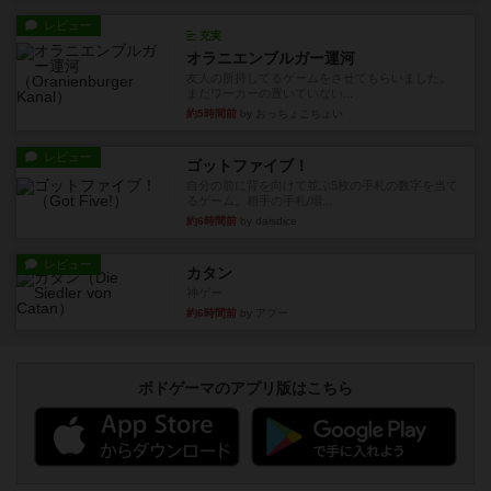
レビュー
充実
オラニエンブルガー運河
友人の所持してるゲームをさせてもらいました。
まだワーカーの置いていない...
約5時間前
by おっちょこちょい
レビュー
ゴットファイブ！
自分の前に背を向けて並ぶ5枚の手札の数字を当て
るゲーム。相手の手札/場...
約6時間前
by daisdice
レビュー
カタン
神ゲー
約6時間前
by アプー
ボドゲーマのアプリ版はこちら