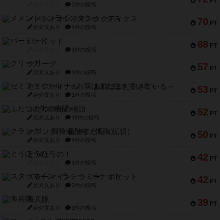
PT
紹介文なし
2件の投稿
メメントオンラインタクティクス
70
PT
紹介文あり
4件の投稿
パーミッド
68
PT
紹介文なし
1件の投稿
クリーグ
57
PT
紹介文あり
1件の投稿
セミファイナル ～お前はまだ生きている～
53
PT
紹介文あり
1件の投稿
ふたつの街の物語
52
PT
紹介文あり
18件の投稿
クランク! ：冒険者たち（拡張）
50
PT
紹介文あり
4件の投稿
とうほうの！
42
PT
紹介文なし
1件の投稿
スターマイン・ラミー ポケット
42
PT
紹介文あり
2件の投稿
海兵隊
39
PT
紹介文あり
1件の投稿