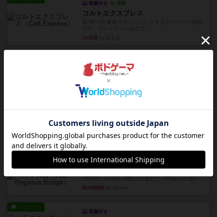
画像付き
充実
コルトエクスプレス
星7軽〜中量級を中心にプレイするゲーマーの感想
です。ボードゲーム会にて...
14分前
by おとん
レビュー
充実
ヘッジロウ・ヘル
1987年にAvalon Hill社が出版した『Hedgerow
He...
約3時間前
by Chaco
レビュー
充実
ストリート・オブ・ファイア：ASLデラックスモジュール1
1985年にAvalon Hill社が出版した『Streets of ...
約3時間前
by Chaco
レビュー
ペガサス橋
1997年にAvalon Hill社が出版した『Pegasus Bri...
約3時間前
by Chaco
レビュー
画像付き