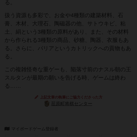
る。
扱う資源も多彩で、お金や4種類の建築材料、石
膏、木材、大理石、陶磁器の他、サトウキビ、粘
土、絹という3種類の原料があり、また、その材料
から作られる3種類の商品、砂糖、陶器、衣服もあ
る。さらに、パリアというカトリックへの貢物もあ
る。
この複雑怪奇な重ゲーも、陥落寸前のナスル朝の王
スルタンが最期の願いを告げる時、ゲームは終わ
る……
上記文章の執筆にご協力くださった方
荏原町将棋センター
マイボードゲーム登録者