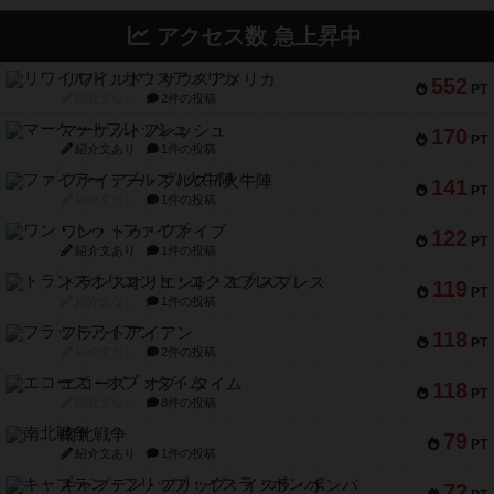
アクセス数 急上昇中
リワイルド：サウスアメリカ
552
PT
紹介文なし
2件の投稿
マーケットフレッシュ
170
PT
紹介文あり
1件の投稿
ファイアー・ブルズ / 火牛陣
141
PT
紹介文なし
1件の投稿
ワン・トゥ・ファイブ
122
PT
紹介文あり
1件の投稿
トランスオリエント・エクスプレス
119
PT
紹介文なし
1件の投稿
フラットアイアン
118
PT
紹介文なし
2件の投稿
エコーズ・オブ・タイム
118
PT
紹介文なし
8件の投稿
南北戦争
79
PT
紹介文あり
1件の投稿
キャプテン・フリップ：イスラ・ボンバ
72