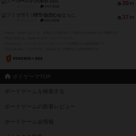
スーパーストア3000
39
PT
紹介文なし
1件の投稿
フリップ７：復讐心とともに
37
PT
紹介文なし
2件の投稿
※Apple、Apple のロゴ は、米国および他の国々で登録されたApple Inc.の商標です。
※App Store は、Apple Inc.のサービスマークです。
※Android は、グーグル インコーポレイテッドの商標または登録商標です。
※Google Play とそのロゴは、Google Inc.の商標または登録商標です。
ボドゲーマTOP
ボードゲームを検索する
ボードゲームの新着レビュー
ボードゲーム会情報