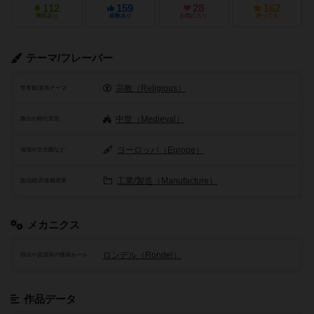
112
159
28
162
興味あり
経験あり
お気に入り
持ってる
テーマ/フレーバー
宗教（Religious）
世界観/基本テーマ
中世（Medieval）
舞台の時代背景
ヨーロッパ（Europe）
地域や文化圏など
工業/製造（Manufacture）
政治経済/各種産業
メカニクス
ロンデル（Rondel）
得点や資源等の獲得ルール
作品データ