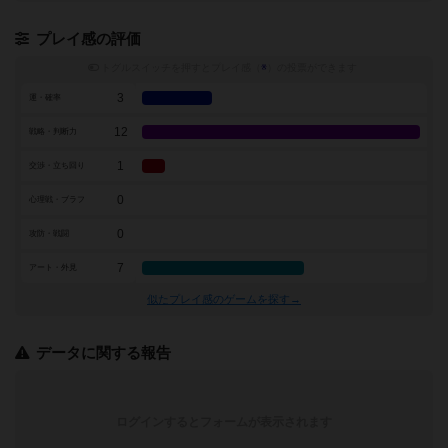
プレイ感の評価
トグルスイッチを押すとプレイ感（
※
）の投票ができます
3
運・確率
12
戦略・判断力
1
交渉・立ち回り
0
心理戦・ブラフ
0
攻防・戦闘
7
アート・外見
似たプレイ感のゲームを探す→
データに関する報告
ログインするとフォームが表示されます