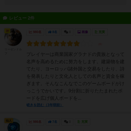
レビュー 2件
神
980名
8名
0
画像
充実
リーゼンドル
フ
プレイヤーは商業国家グラナドの貴族となって
名声を高めるために努力をします。建築物を建
てたり、ヨーロッパ諸外国と交易をしたり、詩
を発表したりと文化人としての名声と資金を稼
ぎます。そんなこんなでこのゲームボードがけ
っこうでかいです。9分割に折りたたまれたボ
ードを広げ個人ボードを...
続きを読む（3年弱前）
仙人
986名
7名
0
充実