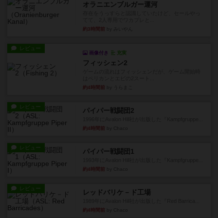
オラニエンブルガー運河
存在をうっすらと認識していたけど、セールやっ
てて、2人専用でワカプレと...
約3時間前
by みいやん
レビュー
画像付き
充実
フィッシェン2
ゲームの流れはフィッシェンだが、ゲーム開始時
はペリカンとエビの2スート...
約4時間前
by うらまこ
レビュー
パイパー戦闘団2
1996年にAvalon Hill社が出版した『Kampfgruppe...
約4時間前
by Chaco
レビュー
パイパー戦闘団1
1993年にAvalon Hill社が出版した『Kampfgruppe...
約4時間前
by Chaco
レビュー
レッドバリケ－ド工場
1989年にAvalon Hill社が出版した『Red Barrica...
約4時間前
by Chaco