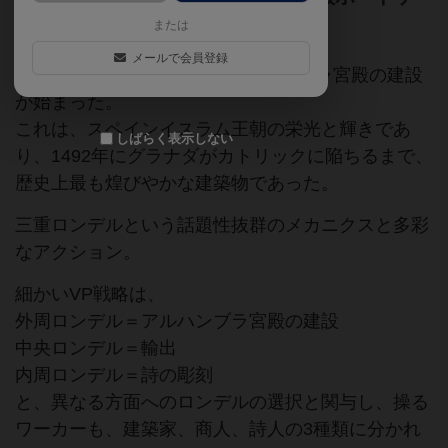
ーム！
または
メールで会員登録
グラナダの丘(サビカ)に、アルハンブラ宮殿の建設
が始まった。
これは、スペインイスラム王朝の栄光と輝きであ
しばらく表示しない
り、1492年にグラナダがカトリックに陥ちるまで、
歴史上最も煌びやかな建築物であった。
三重ロンデルという話題性抜群のメカニクスと多彩
なアクション。
細かいVP戦略は、
外周ロンデル＝アルハンブラ宮殿の建設
中央ロンデル＝輸出
内周ロンデル＝詩の彫刻
と、異なる方面へのロンデルの選択と関与し、操る
ワーカーも、建築家、商人、詩人の3種類に分かれ