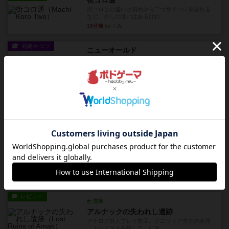
街コロ通
街コロとの違いは初めから二つサイコロを振れる
など、少しの違いはあるけれ...
15分前
by くみ
戦略やコツ
ニューオールド
ゲーム終了時に、「オールドカードとニューカー
ドのどちらもある」 状態に...
約1時間前
by オグランド（Oguland）
レビュー
ニューオールド
ボードゲームを1,000個以上持っているユーザー視
点で良かった点と悪か...
約1時間前
by オグランド（Oguland）
レビュー
デクリプト
プレイ感がしっかりしてるから、超ボードゲーム
やったなって感じ。パーティ...
約2時間前
by ヒロ(新！ボードゲーム家族)
レビュー
充実
アルナックの失われし遺跡
アナログ対人プレイ数回。クニツィア先生の名作
「エルドラドを探して」にあ...