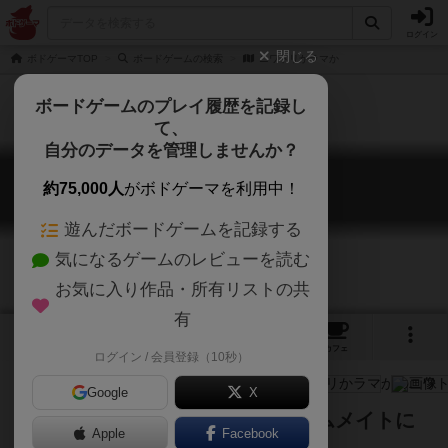
ログイン
閉じる
ボドゲーマTOP
ボードゲームの検索
ニワトリかラマか
ボードゲームのプレイ履歴を記録し
て、
自分のデータを管理しませんか？
ニワトリかラマか
約75,000人
がボドゲーマを利用中！
Chicken or Lama
遊んだボードゲームを記録する
気になるゲームのレビューを読む
お気に入り作品・所有リストの共
有
4
1
3
トップ
画像
動画
レビュー
カフェ
ログイン / 会員登録（10秒）
Google
X
紙幣につけた秘密の折り目でチームメイトに
Apple
Facebook
伝達！