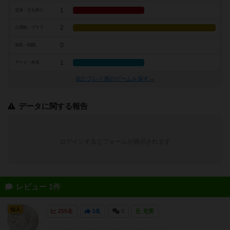
1
交渉・立ち回り
2
心理戦・ブラフ
0
攻防・戦闘
1
アート・外見
似たプレイ感のゲームを探す→
データに関する報告
ログインするとフォームが表示されます
レビュー 1件
仙人
255名
3名
0
充実