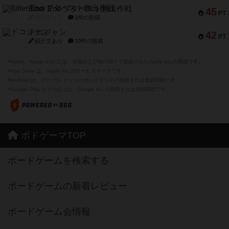
Bitter End ブタペスト救出作戦
45
PT
紹介文なし
1件の投稿
ドコジャン
42
PT
紹介文あり
10件の投稿
※Apple、Apple のロゴ は、米国および他の国々で登録されたApple Inc.の商標です。
※App Store は、Apple Inc.のサービスマークです。
※Android は、グーグル インコーポレイテッドの商標または登録商標です。
※Google Play とそのロゴは、Google Inc.の商標または登録商標です。
ボドゲーマTOP
ボードゲームを検索する
ボードゲームの新着レビュー
ボードゲーム会情報