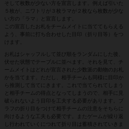
そして枚数が少ない方を宣言します。例えば引いた
５枚が、ニワトリが３枚ラマが２枚なら枚数が少な
い方の「ラマ」と宣言します。
この宣言したお札をチームメイトに当ててもらえる
よう、事前に打ち合わせした目印（折り目等）をつ
けます。
お札はシャッフルして並び順をランダムにした後、
伏せた状態でテーブルに並べます。それを見て、チ
ームメイトはどれが宣言された少数派の動物のお札
かを当てます。ただし、相手チームも同様に目印か
ら推測して当てにきます。これで当てられてしまう
と相手チームの得点となってしまうので、相手に見
破られないよう目印を工夫する必要があります。ブ
ラフの折り目をつけて相手チームの注意をそちらに
向けるような工夫も必要です。またゲームが繰り返
し行われていくにつれて折り目は蓄積されていきま