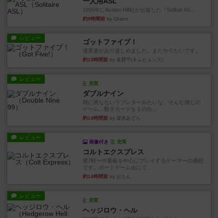
一人用ASL
1995年にAvalon Hill社が出版した『Solitair AS...
約9時間前
by Chaco
レビュー
ゴットファイブ！
運要素があり楽しめました。またやりたいです。
約13時間前
by 金賢守(キムヒョンス)
レビュー
充実
ダブルナイン
雑に死なないラブレターみたいな、そんな感じの
ゲーム。数字カードを１の位...
約14時間前
by 深水あどら
レビュー
画像付き
充実
コルトエクスプレス
星7軽〜中量級を中心にプレイするゲーマーの感想
です。ボードゲーム会にて...
約14時間前
by おとん
レビュー
充実
ヘッジロウ・ヘル