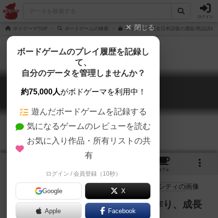
ログイン
閉じる
ボドゲーマTOP
ボードゲームの検索
マイシティ 完全日本語版の通販/商品詳細
ボードゲームのプレイ履歴を記録し
て、
自分のデータを管理しませんか？
マイ・シティ
約75,000人
がボドゲーマを利用中！
My City
遊んだボードゲームを記録する
気になるゲームのレビューを読む
お気に入り作品・所有リストの共
有
3
6
30
トップ
画像
動画
レビュー
カフェ
ログイン / 会員登録（10秒）
Google
X
タイル配置パズルで、自分の町を作り、成長
Apple
Facebook
させよう！