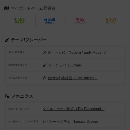
マイボードゲーム登録者
191
269
52
264
興味あり
経験あり
お気に入り
持ってる
テーマ/フレーバー
近世～近代（Modern / Early Modern）
舞台の時代背景
ヨーロッパ（Europe）
地域や文化圏など
建物や都市建設（City Builder）
ゲームの基本目的
メカニクス
タイル・カード配置（Tile Placement）
頻出するメカニクス
レガシーシステム（Legacy System）
その他のメカニクスや仕組み