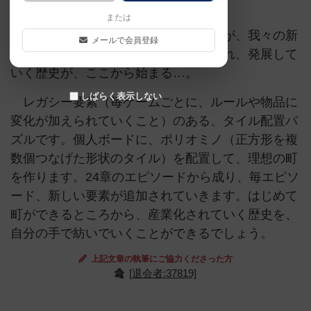
または
長い旅の末、ついに発見した。ここが、我々の新
メールで会員登録
しい故郷になるのだ。新しい町が生まれ、発展して
いく歴史が、ここから始まる…。
しばらく表示しない
レガシー要素（毎ゲームごとに、ルールや物品に
変化が加えられていくこと）のある、タイル配置パ
ズルです。個人ボードに、ポリオミノ（正方形を複
数個つなげた形状のタイル）を配置して、理想の町
を作ります。24章のエピソードから成り、毎エピソ
ード、新しい要素が追加されていきます。はじめて
町ができるところから、産業化されていく歴史を、
自分の手で紡いでいくことができるでしょう。
上記文章の執筆にご協力くださった方
[退会者:37819]