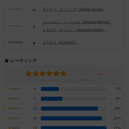
ライナー・クニツィア（Reiner Knizia）
ゲームデザイン
ミヒャエル・メンツェル（Michael Menzel）
アートワーク
ミカエラ・キーンレ（Michaela Kienle）
コスモス（KOSMOS）
関連企業/団体
レーティング
レーティングを行うには
ログイン
が必要です
4
7%
10点の人
5
9%
9点の人
13
24%
8点の人
14
25%
7点の人
15
27%
6点の人