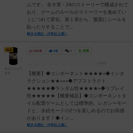
ムです。 全８章・24のストーリーで構成されて
おり、ゲームのルールがストーリーを進めてい
くにつれて変化。第１章から、盤面にシールを
貼ったりすることで...
続きを読む（5年以上前）
仙人
541名
3名
0
充実
わんにゃんて
るお
【概要】◆コンポーネント★★★★⭐︎◆インタ
ラクション★★⭐︎⭐︎⭐︎◆アブストラクト
★★★★★◆ランダム性★★★★⭐︎◆リプレイ
性★★★★★【概要補足】◆コンポーネントタ
イル配置ゲームとしては標準的。レガシーモー
ドと、永続モードの2つを楽しめるのでお得感
があります！◆イン...
続きを読む（5年以上前）