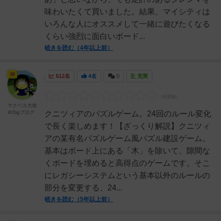
味わいたくて買いました。結果、マイシティは
いろんな人にオススメして一緒に遊びたくなる
くらい強烈に面白いボード...
続きを読む（4年以上前）
神
612名
4名
0
充実
マクベス大佐
＠Digブログ
クニツィアのパズルゲーム。24回のルール変化
で長く楽しめます！【ざっくり解説】クニツィ
アの某有名パズルゲーム風パズル建設ゲーム。
基本はボード上にある「木」を除いて、隙間な
くボードを埋めると高得点のゲームです。そこ
にレガシーシステムという基本以外のルールの
部分を変更する、24...
続きを読む（5年以上前）