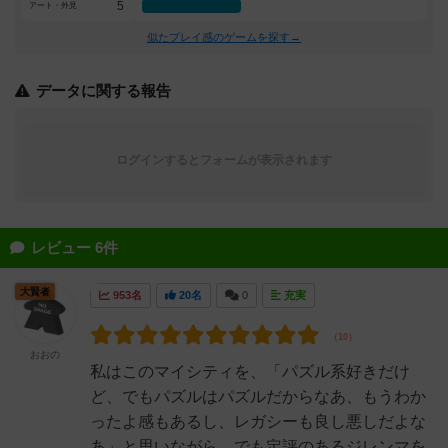
5
アート・外見
似たプレイ感のゲームを探す→
データに関する報告
ログインするとフォームが表示されます
レビュー 6件
大賢者
953名
20名
0
充実
おおの
私はこのマイシティを、「パズル系好きだけ
ど、でもパズルはパズルだからなあ、もうわか
ったよ感もあるし、レガシーも良し悪しだよな
あ」と思いながら、でも定評のあるジレンマを