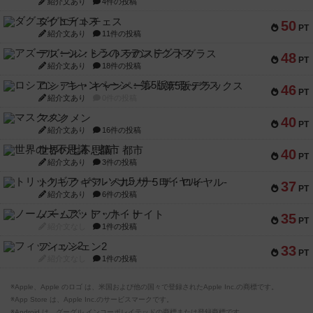
紹介文あり
4件の投稿
ダグエイトチェス
50
PT
紹介文あり
11件の投稿
アズール：シントラのステンドグラス
48
PT
紹介文あり
18件の投稿
ロシアン・キャンペーン：第5版デラックス
46
PT
紹介文あり
0件の投稿
マスクメン
40
PT
紹介文あり
16件の投稿
世界の七不思議：都市
40
PT
紹介文あり
3件の投稿
トリックギア - ペルソナ5 ザ・ロイヤル-
37
PT
紹介文あり
6件の投稿
ノームズ・アット・ナイト
35
PT
紹介文なし
1件の投稿
フィッシェン2
33
PT
紹介文なし
1件の投稿
※Apple、Apple のロゴ は、米国および他の国々で登録されたApple Inc.の商標です。
※App Store は、Apple Inc.のサービスマークです。
※Android は、グーグル インコーポレイテッドの商標または登録商標です。