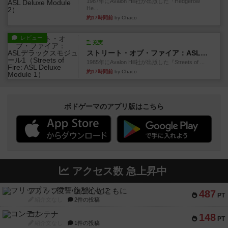
1987年にAvalon Hill社が出版した『Hedgerow
He...
約17時間前
by Chaco
レビュー
充実
ストリート・オブ・ファイア：ASLデラックスモジュール1
1985年にAvalon Hill社が出版した『Streets of ...
約17時間前
by Chaco
ボドゲーマのアプリ版はこちら
アクセス数 急上昇中
フリップ７：復讐心とともに
487
PT
紹介文なし
2件の投稿
コンテナ
148
PT
紹介文なし
1件の投稿