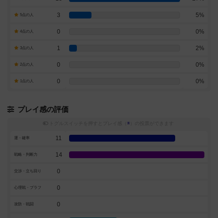
3
5%
5点の人
0
0%
4点の人
1
2%
3点の人
0
0%
2点の人
0
0%
1点の人
プレイ感の評価
トグルスイッチを押すとプレイ感（
※
）の投票ができます
11
運・確率
14
戦略・判断力
0
交渉・立ち回り
0
心理戦・ブラフ
0
攻防・戦闘