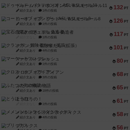
ドゥームド・バタリオンズ：ASLモジュール11
132
PT
紹介文あり
1件の投稿
コード・オブ・ブシドー：ASLモジュール8
126
PT
紹介文あり
1件の投稿
宝石の煌き：デュエル 偽造者
117
PT
紹介文なし
1件の投稿
クランク! ：冒険者たち（拡張）
101
PT
紹介文あり
4件の投稿
マーケットフレッシュ
80
PT
紹介文あり
1件の投稿
クロス・オブ・アイアン
68
PT
紹介文あり
3件の投稿
ふたつの街の物語
65
PT
紹介文あり
18件の投稿
とうほうの！
61
PT
紹介文なし
1件の投稿
メメントオンラインタクティクス
58
PT
紹介文あり
4件の投稿
ブリックス
56
PT