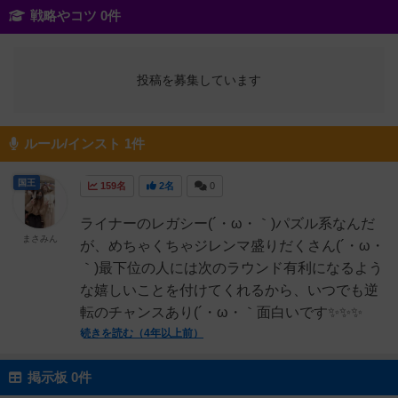
戦略やコツ 0件
投稿を募集しています
ルール/インスト 1件
国王
159名
2名
0
ライナーのレガシー(´・ω・｀)パズル系なんだ
まさみん
が、めちゃくちゃジレンマ盛りだくさん(´・ω・
｀)最下位の人には次のラウンド有利になるよう
な嬉しいことを付けてくれるから、いつでも逆
転のチャンスあり(´・ω・｀面白いです✨✨✨
続きを読む（4年以上前）
掲示板 0件