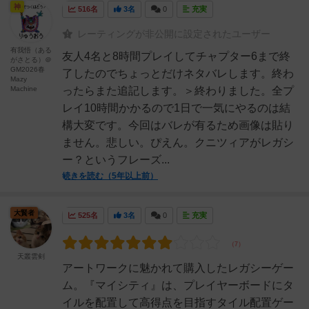
神
516名
3名
0
充実
レーティングが非公開に設定されたユーザー
有我悟（ある
友人4名と8時間プレイしてチャプター6まで終
がさとる）＠
GM2026春
了したのでちょっとだけネタバレします。終わ
Mazy
Machine
ったらまた追記します。＞終わりました。全プ
レイ10時間かかるので1日で一気にやるのは結
構大変です。今回はバレが有るため画像は貼り
ません。悲しい。ぴえん。クニツィアがレガシ
ー？というフレーズ...
続きを読む（5年以上前）
大賢者
525名
3名
0
充実
天叢雲剣
アートワークに魅かれて購入したレガシーゲー
ム。『マイシティ』は、プレイヤーボードにタ
イルを配置して高得点を目指すタイル配置ゲー