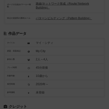
路線/ネットワーク形成（Route/ Network
ボードの仕組み/マーカー移
動
Building）
パターンビルディング（Pattern Building）
得点や資源等の獲得ルール
作品データ
マイ・シティ
タイトル
My City
原題・英題表記
2人～4人
参加人数
45分前後
プレイ時間
10歳から
対象年齢
2020年～
発売時期
未登録
参考価格
クレジット