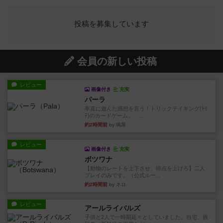
投稿を募集しています
会員の新しい投稿
レビュー
画像付き
充実
パーラ
率直に遊んだ感想を言う！トリックテイキング(ﾄﾘ
ﾃ)のカードゲーム。 ...
約2時間前
by 鳴屋
レビュー
画像付き
充実
ボツワナ
【動物のレートを上下させ、得点を上げろ】二人
プレイのみです。（公式ルー...
約2時間前
by ネロ
レビュー
アールライバルズ
子供と2人で一時期延々としていました。自宅、旅