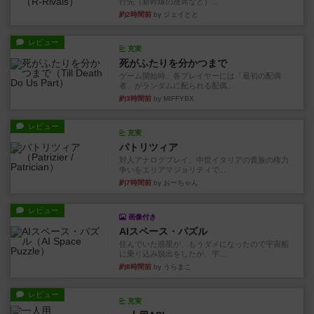
行先（新幹線の座席など）...
約2時間前
by ジェイとと
レビュー
充実
死がふたりを分かつまで
ゲーム開始時、各プレイヤーには「最初の配偶
者」がランダムに配られる配偶...
約3時間前
by MIFFYBX
レビュー
充実
パトリツィア
対人アナログプレイ。中世イタリアの貴族の権力
争いをエリアマジョリティで...
約7時間前
by おーちゃん
レビュー
画像付き
AIスペース・パズル
住んでいた惑星が、もうダメになったので宇宙船
に乗り込み脱出をしたが、宇...
約8時間前
by うらまこ
レビュー
充実