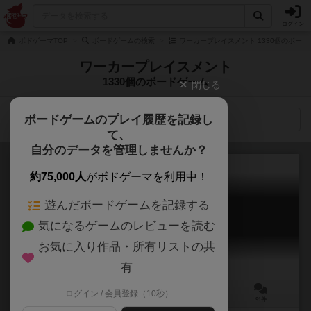
ログイン
ボドゲーマTOP
ボードゲームの検索
ワーカープレイスメント 1330個のボード
ワーカープレイスメント
1330個のボードゲーム
閉じる
ボードゲームのプレイ履歴を記録し
検索メニュー
て、
自分のデータを管理しませんか？
約75,000人
がボドゲーマを利用中！
遊んだボードゲームを記録する
ワイナリーの四季
気になるゲームのレビューを読む
Viticulture
7.5
お気に入り作品・所有リストの共
有
ログイン / 会員登録（10秒）
1～6人
45～90分
13歳～
91件