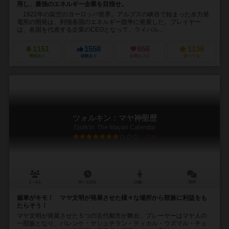
用し、最強のエネルギー企業を目指せ。
1922年の架空のヨーロッパ世界。アルプスの峡谷で始まった水力発
電所の開発は、列強各国のエネルギー競争に発展した。プレイヤー
は、各国を代表する企業のCEOとなって、ライバル...
1151
1558
656
1136
興味あり
経験あり
お気に入り
持ってる
ツォルキン：マヤ神聖歴
Tzolk'in: The Mayan Calendar
7.4
2～4人
90～120分
13歳～
38件
歯車がキモ！ マヤ文明が発展させた様々な場所から部族に利益をも
たらそう！
マヤ文明が発展させた５つの古代都市が舞台。プレーヤーはマヤ人の
一部族となり、パレンケ・ヤシュチラン・ティカル・ウズマル・チェ