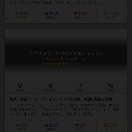
した。平和な年月が流れましたが、新しい領土が定住し...
1794
2740
1163
2174
興味あり
経験あり
お気に入り
持ってる
アグリコラ：リバイズドエディション
Agricola: Revised Edition
7.7
1～4人
30～120分
12歳～
45件
農業・畜産ワーカープレイスメントの決定版、待望の新版が登場！
『アグリコラ』とは、ラテン語で『農民』を意味する言葉。舞台は
17世紀ヨーロッパ。プレイヤーはここで農業を営む住人となり、資材
を集めて家を建て、家族を増やし、畑を耕して収穫し...
979
2317
997
2600
興味あり
経験あり
お気に入り
持ってる