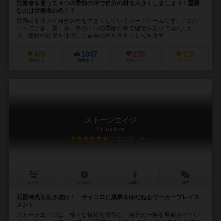
労働者を使って４つの季節の中で自分の村を大きくしましょう！重要
なのは労働者の色！？
労働者を使って自分の村を大きくしていくボードゲームです。このゲ
ームでは春、夏、秋、冬の４つの季節の中で建物を競りで落札した
り、建物の効果を使用して自分の村を大きくしてきます。...
476
1047
275
718
興味あり
経験あり
お気に入り
持ってる
ストーンエイジ
Stone Age
6.7
2～4人
60～90分
10歳～
21件
石器時代を生き抜け！ サイコロに成果をゆだねるワーカープレイス
メント
ストーンエイジは、様々な技術を獲得し、自分の一族を発展させてい