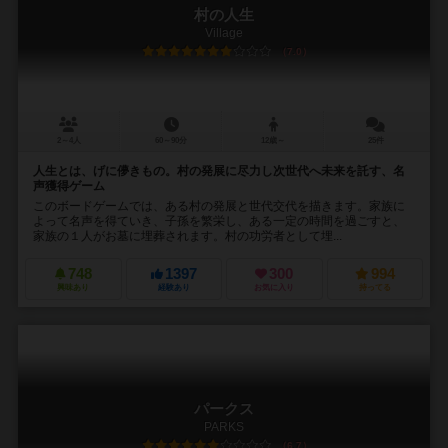
村の人生
Village
7.0
2～4人
60～90分
12歳～
25件
人生とは、げに儚きもの。村の発展に尽力し次世代へ未来を託す、名
声獲得ゲーム
このボードゲームでは、ある村の発展と世代交代を描きます。家族に
よって名声を得ていき、子孫を繁栄し、ある一定の時間を過ごすと、
家族の１人がお墓に埋葬されます。村の功労者として埋...
748
1397
300
994
興味あり
経験あり
お気に入り
持ってる
パークス
PARKS
6.7