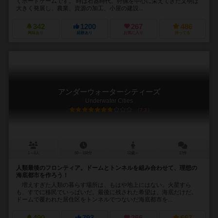
くボードゲームです。 時は石器時代。狩猟を中心に栄えてきた文明は
大きく発展し、農業、資源の加工、小屋の建設...
342
1200
267
486
興味あり
経験あり
お気に入り
持ってる
アンダーウォーターシティーズ
Underwater Cities
7.3
1～4人
80～150分
12歳～
17件
人類最後のフロンティア。ドームとトンネルを組み合わせて、理想の
海底都市を作ろう！
増えすぎた人類の暮らす場所は、もはや地上にはない。火星すら
も、すでに移民でいっぱいだ。最後に残された希望は、海底だけだ。
ドームで覆われた居住区をトンネルでつないだ海底都市を...