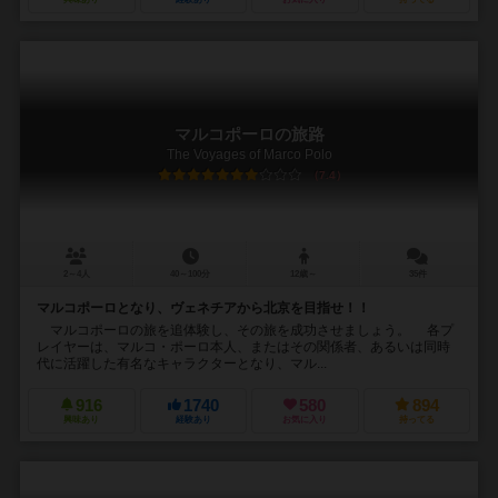
マルコポーロの旅路
The Voyages of Marco Polo
7.4
2～4人
40～100分
12歳～
35件
マルコポーロとなり、ヴェネチアから北京を目指せ！！
マルコポーロの旅を追体験し、その旅を成功させましょう。 各プ
レイヤーは、マルコ・ポーロ本人、またはその関係者、あるいは同時
代に活躍した有名なキャラクターとなり、マル...
916
1740
580
894
興味あり
経験あり
お気に入り
持ってる