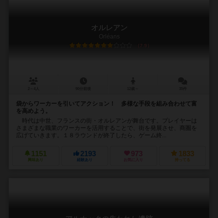
オルレアン
Orléans
7.9
2～4人
90分前後
12歳～
35件
袋からワーカーを引いてアクション！ 多様な手段を組み合わせて富
を高めよう。
時代は中世、フランスの街・オルレアンが舞台です。プレイヤーは
さまざまな職業のワーカーを活用することで、街を発展させ、商圏を
広げていきます。１８ラウンドが終了したら、ゲーム終...
1151
2193
973
1833
興味あり
経験あり
お気に入り
持ってる