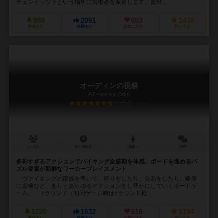
チェンイッツァという場所に労働者を派遣します。資材...
989
2091
653
1438
興味あり
経験あり
お気に入り
持ってる
オーディンの祝祭
A Feast for Odin
7.7
1～4人
30～120分
12歳～
38件
多彩すぎるアクションでバイキング全盛期を体感。ボードを埋めるパ
ズル要素が新鮮なワーカープレイスメント
ヴァイキングの部族を率いて、狩りをしたり、交易をしたり、略奪
に探検など、ありとあらゆるアクションをし豊かにしていくボードゲ
ーム。 7ラウンド（初回ゲーム時は6ラウンド推...
1220
1632
616
1194
興味あり
経験あり
お気に入り
持ってる