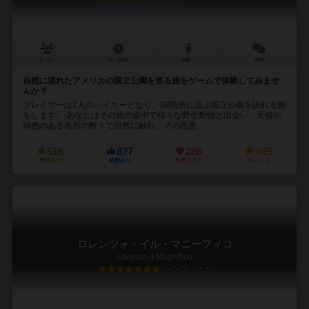
1～5人
40～60分
9歳～
20件
自然に溢れたアメリカの国立公園を巡る旅をゲームで体験してみませ
んか？
プレイヤーは2人のハイカーとなり、59箇所に及ぶ国立公園を訪れる旅
をします。 あなたはその旅の途中で様々な野生動物と出会い、天候や
特色のある名所の数々で自然に触れ、その恩恵...
516
877
286
465
興味あり
経験あり
お気に入り
持ってる
ロレンツォ・イル・マニーフィコ
Lorenzo il Magnifico
7.2