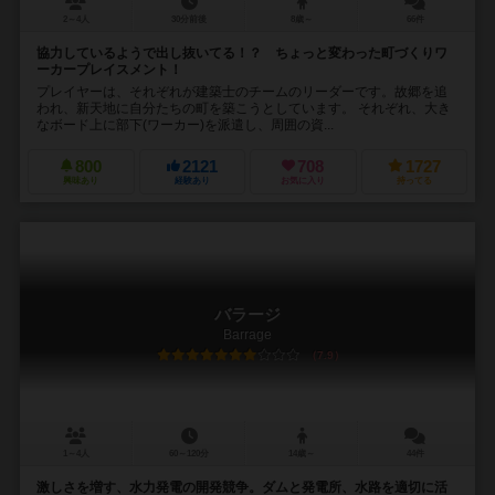
2～4人
30分前後
8歳～
66件
協力しているようで出し抜いてる！？ ちょっと変わった町づくりワ
ーカープレイスメント！
プレイヤーは、それぞれが建築士のチームのリーダーです。故郷を追
われ、新天地に自分たちの町を築こうとしています。 それぞれ、大き
なボード上に部下(ワーカー)を派遣し、周囲の資...
800
2121
708
1727
興味あり
経験あり
お気に入り
持ってる
バラージ
Barrage
7.9
1～4人
60～120分
14歳～
44件
激しさを増す、水力発電の開発競争。ダムと発電所、水路を適切に活