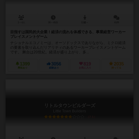
1～4人
30～45分
12歳～
61件
目指すは国民的大企業！経済の流れを体感できる、事業経営ワーカー
プレイスメントゲーム
ナショナルエコノミーは、オーソドックスでありながら、ミクロ経済
の要素を取り込んだリアリティのあるワーカープレイスメントゲーム
です。 舞台は20世紀。経済が盛り上がり、多...
1399
3056
819
2035
興味あり
経験あり
お気に入り
持ってる
リトルタウンビルダーズ
Little Town Builders
7.1