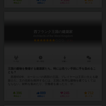
490
793
266
667
興味あり
経験あり
お気に入り
持ってる
西フランク王国の建築家
Architects of the West Kingdom
7.0
1～5人
60～80分
12歳～
23件
王国の建物を整備する建築家たち。時には危うい手段に手を染めるこ
とも？
西暦850年、ヨーロッパの西部の王国。プレイヤーは王宮に仕える建
築士だ。王の信頼を維持するには、王国に有用な建物を建てなくては
ならない。材料を集めたり、労働者を雇ったり、や...
396
889
245
712
興味あり
経験あり
お気に入り
持ってる