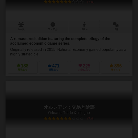
7.6
1～4人
30～45分
12歳～
13件
A remastered edition featuring the complete trilogy of the
acclaimed economic game series.
Originally released in 2015, National Economy gained popularity as a
highly strategic e...
188
471
225
896
興味あり
経験あり
お気に入り
持ってる
オルレアン：交易と陰謀
Orléans: Trade & Intrigue
7.6