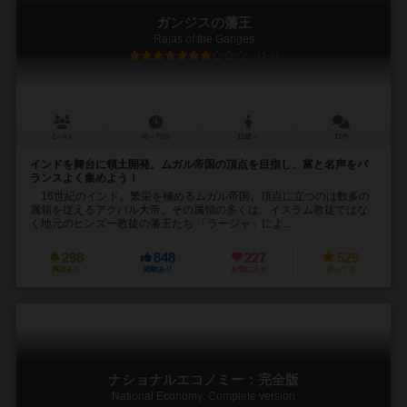
ガンジスの藩王
Rajas of the Ganges
7.3
2～4人
45～75分
12歳～
17件
インドを舞台に領土開発。ムガル帝国の頂点を目指し、富と名声をバ
ランスよく集めよう！
16世紀のインド。繁栄を極めるムガル帝国。頂点に立つのは数多の
属領を従えるアクバル大帝。その属領の多くは、イスラム教徒ではな
く地元のヒンズー教徒の藩王たち 「ラージャ」によ...
298
848
227
529
興味あり
経験あり
お気に入り
持ってる
ナショナルエコノミー：完全版
National Economy: Complete version