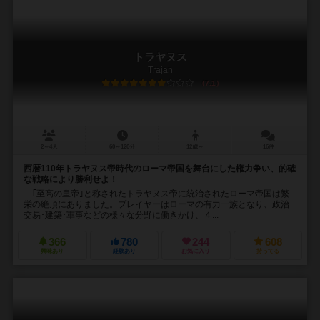
トラヤヌス
Trajan
7.1
2～4人
60～120分
12歳～
16件
西暦110年トラヤヌス帝時代のローマ帝国を舞台にした権力争い、的確
な戦略により勝利せよ！
｢至高の皇帝｣と称されたトラヤヌス帝に統治されたローマ帝国は繁
栄の絶頂にありました。プレイヤーはローマの有力一族となり、政治･
交易･建築･軍事などの様々な分野に働きかけ、４...
366
780
244
608
興味あり
経験あり
お気に入り
持ってる