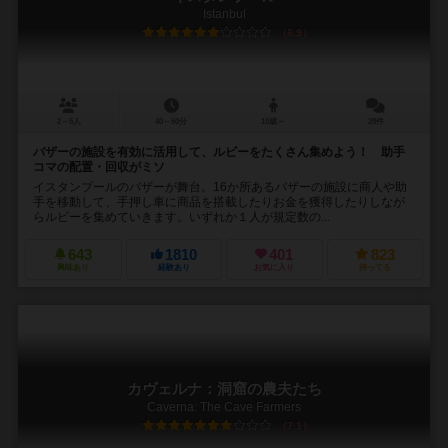
Istanbul
6.9
2～5人
40～60分
10歳～
28件
バザーの施設を有効に活用して、ルビーをたくさん集めよう！ 助手
コマの配置・回収がミソ
イスタンブールのバザーが舞台。16か所あるバザーの施設に商人や助
手を移動して、手押し車に商品を搭載したりお金を獲得したりしなが
らルビーを集めていきます。いずれか１人が規定数の...
643
1810
401
823
興味あり
経験あり
お気に入り
持ってる
カヴェルナ：洞窟の農夫たち
Caverna: The Cave Farmers
7.1