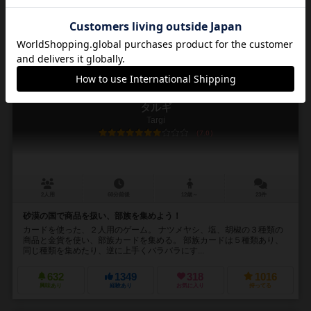
513
1043
351
798
興味あり
経験あり
お気に入り
持ってる
タルギ
Targi
7.0
2人用
60分前後
12歳～
23件
砂漠の国で商品を扱い、部族を集めよう！
カードを使った、２人用のゲーム。 ナツメヤシ、塩、胡椒の３種類の
商品と金貨を使い、部族カードを集める。 部族カードは５種類あり、
同じ種類を集めたり、逆に上手くバラバラにす...
632
1349
318
1016
興味あり
経験あり
お気に入り
持ってる