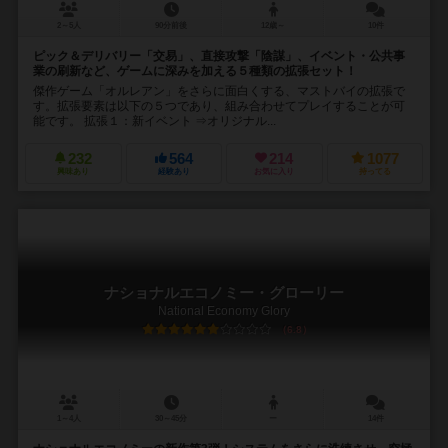
2～5人
90分前後
12歳～
10件
ピック＆デリバリー「交易」、直接攻撃「陰謀」、イベント・公共事
業の刷新など、ゲームに深みを加える５種類の拡張セット！
傑作ゲーム「オルレアン」をさらに面白くする、マストバイの拡張で
す。拡張要素は以下の５つであり、組み合わせてプレイすることが可
能です。 拡張１：新イベント ⇒オリジナル...
232
564
214
1077
興味あり
経験あり
お気に入り
持ってる
ナショナルエコノミー・グローリー
National Economy Glory
6.8
1～4人
30～45分
ー
14件