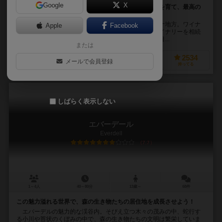
Google
X
のんびりまったりワイン生産。手間ひまかけてブドウを育て、最高の
ワインを作ろう！
伝統的なワイナリーがひしめくイタリア・トスカーナ地方。ワイナ
Apple
Facebook
リーとは名ばかりの、荒れ果てた畑と古びた施設のワイナリーを相続
することになったプレイヤーは、ワイナリーの再興を目...
または
2272
3443
1341
2534
メールで会員登録
興味あり
経験あり
お気に入り
持ってる
しばらく表示しない
エバーデール
Everdell
7.7
1～4人
40～80分
13歳～
68件
この魅力溢れる世界で、森の生き物たちの居住地を成長させよう！
エバーデルの魅力的な渓谷内。そびえ立つ木々の茂みの中、蛇行す
る小川や苔状のくぼみの中で、森の生き物たちの文明は繁栄していま