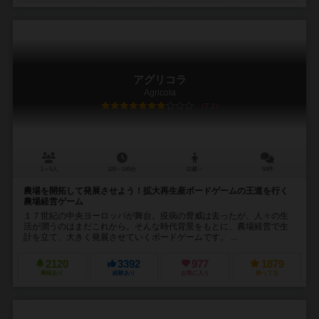
アグリコラ
Agricola
7.2
1～5人
120～140分
12歳～
53件
農場を開拓して発展させよう！拡大再生産ボードゲームの王道を行く
農場経営ゲーム
１７世紀の中央ヨーロッパが舞台。疫病の脅威は去ったが、人々の生
活が潤うのはまだこれから。そんな時代背景をもとに、農場経営で生
計を立て、大きく発展させていくボードゲームです。 ...
2120
3392
977
1879
興味あり
経験あり
お気に入り
持ってる