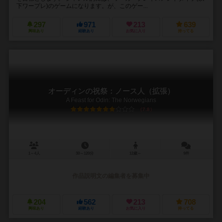
下ワープレ)のゲームになります。が、このゲー...
297
971
213
639
興味あり
経験あり
お気に入り
持ってる
オーディンの祝祭：ノース人（拡張）
A Feast for Odin: The Norwegians
7.8
1～4人
30～120分
12歳～
9件
作品説明文の編集者を募集中
204
562
213
708
興味あり
経験あり
お気に入り
持ってる