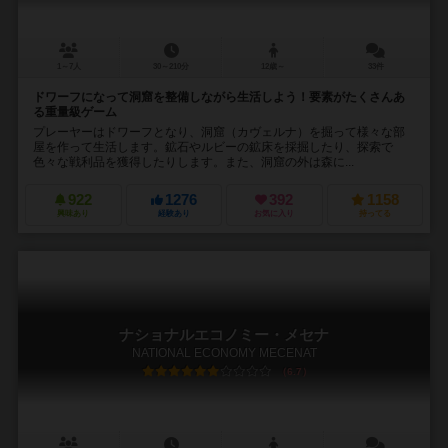
1～7人
30～210分
12歳～
33件
ドワーフになって洞窟を整備しながら生活しよう！要素がたくさんあ
る重量級ゲーム
プレーヤーはドワーフとなり、洞窟（カヴェルナ）を掘って様々な部
屋を作って生活します。鉱石やルビーの鉱床を採掘したり、探索で
色々な戦利品を獲得したりします。また、洞窟の外は森に...
922
1276
392
1158
興味あり
経験あり
お気に入り
持ってる
ナショナルエコノミー・メセナ
NATIONAL ECONOMY MECENAT
6.7