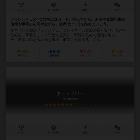
2～4人
60～120分
12歳～
20件
フィレンチェの4つの塔にはカードが並んでいる。お金や資源を集め、
信仰や軍事力を高めながら、名声(カード)を集めていこう。
ルネサンス期のフィレンツェ。プレイヤーは貴族の長となり、名声を
集める。軍事力により領土を拡大し、資源を集めて建物を造る。ま
た、影響力のある人物を集め、事業に投資する。さらに、...
326
903
278
494
興味あり
経験あり
お気に入り
持ってる
キーフラワー
Keyflower
7.0
2～6人
90～120分
12歳～
16件