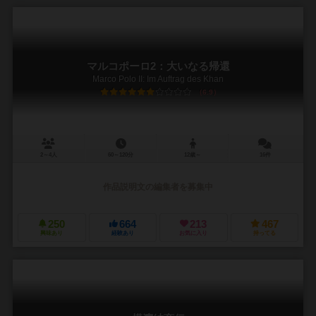
マルコポーロ2：大いなる帰還
Marco Polo II: Im Auftrag des Khan
6.9
2～4人
60～120分
12歳～
16件
作品説明文の編集者を募集中
250
664
213
467
興味あり
経験あり
お気に入り
持ってる