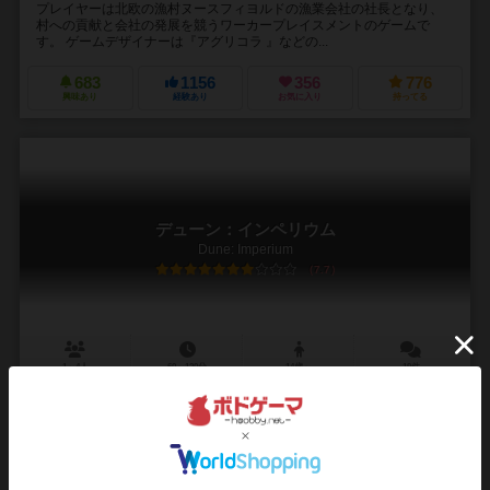
プレイヤーは北欧の漁村ヌースフィヨルドの漁業会社の社長となり、
村への貢献と会社の発展を競うワーカープレイスメントのゲームで
す。 ゲームデザイナーは『アグリコラ 』などの...
683
1156
356
776
興味あり
経験あり
お気に入り
持ってる
デューン：インペリウム
Dune: Imperium
7.7
1～4人
60～120分
14歳～
19件
砂の惑星デューン。スパイスの支配権をかけて、激しい抗争を制する
のは誰だ？
「スパイスこそが、宇宙でもっとも重要である！」 惑星デューンで
は、スパイスの利権をめぐる争いが過熱している。体制を維持したい
皇帝。物体転送技術を独占する組織。謀略を練り暗躍す...