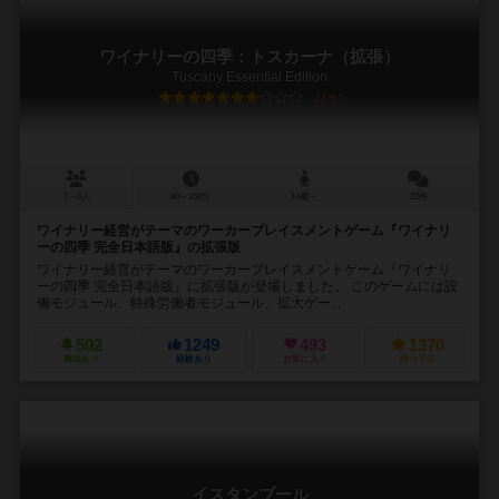
ワイナリーの四季：トスカーナ（拡張）
Tuscany Essential Edition
7.5
1～6人
60～150分
14歳～
22件
ワイナリー経営がテーマのワーカープレイスメントゲーム『ワイナリ
ーの四季 完全日本語版』の拡張版
ワイナリー経営がテーマのワーカープレイスメントゲーム『ワイナリ
ーの四季 完全日本語版』に拡張版が登場しました。 このゲームには設
備モジュール、特殊労働者モジュール、拡大ゲー...
502
1249
493
1370
興味あり
経験あり
お気に入り
持ってる
イスタンブール