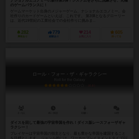
ナショナルエコノミーの新作第3弾！システムをさらに洗練させ、究極
のゲームバランスに！
ゲームマーケット出身のメジャーゲーム、ナショナルエコノミー。会
社作りのカードゲームといえば、これです。 第3弾となるグローリー
は、近代19世紀の工業社会での会社作りに挑みま...
282
779
214
605
興味あり
経験あり
お気に入り
持ってる
ロール・フォー・ザ・ギャラクシー
Roll for the Galaxy
6.6
2～5人
45～55分
13歳～
14件
ダイスを回して最強の宇宙帝国を作れ！ダイス版レースフォーザギャ
ラクシー！
プレイヤーは宇宙帝国の領主となり、最も豊かな帝国を建国すること
を目標とします。 ジャンル的には、ワーカープレイスメントタイプ(以