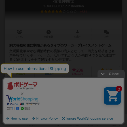
横濱紳商伝
YOKOHAMA Shinshouden
6.9
2～4人
90分前後
12歳～
15件
駒の移動範囲に制限があるタイプのワーカープレイスメントゲーム
文明開化華やかな明治時代の横濱の商人となって、商売を成功させ名
声を得ていくボードゲーム。 ◯いずれか１人が商館４つを全て建設す
る ◯商店８つを全て建設する ◯注文書...
497
759
206
468
興味あり
経験あり
お気に入り
持ってる
ダーウィンズ・ジャーニー
Darwin's Journey
7.4