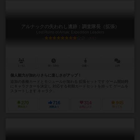
アルナックの失われし遺跡：調査隊長（拡張）
Lost Ruins of Arnak: Expedition Leaders
8.0
1～4人
30～120分
12歳～
11件
個人能力が加わりさらに楽しさがアップ！
追加の各種カードとモジュールが加わる 拡張セットです ゲーム開始時
にキャラクターを決定し 対応する初期カードセットを持って ゲームを
スタートします キャラク...
270
716
314
945
興味あり
経験あり
お気に入り
持ってる