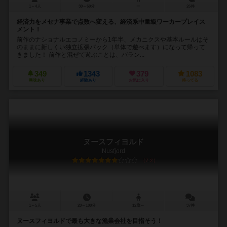
1～4人
30～60分
ー
26件
経済力をメセナ事業で点数へ変える、経済系中量級ワーカープレイス
メント！
前作のナショナルエコノミーから1年半、メカニクスや基本ルールはそ
のままに新しくい独立拡張パック（単体で遊べます）になって帰って
きました！ 前作と混ぜて遊ぶことは、バラン...
349
1343
379
1083
興味あり
経験あり
お気に入り
持ってる
ヌースフィヨルド
Nusfjord
7.2
1～5人
20～100分
12歳～
37件
ヌースフィヨルドで最も大きな漁業会社を目指そう！