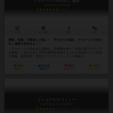
アルナックの失われし遺跡
Lost Ruins of Arnak
7.8
1～4人
30～120分
12歳～
43件
冒険、発掘、守護者との戦い！ 手がかりを集め、アルナックの失わ
れし遺跡を発見せよ！！
アルナックの失われし遺跡は、探検隊を率いて未踏の島アルナック
を探検し、消え失せた文明の秘密を発見することを目指すという設定
で探検、資源管理、発見をテーマとした、デッキ構築と...
862
2116
909
1694
興味あり
経験あり
お気に入り
持ってる
ナショナルエコノミー
NATIONAL ECONOMY
6.9