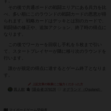
す。
その後で共通ボードの戦闘エリアにある兵力を比
べ、多い順にこのラウンドの戦闘カードの恩恵が得
られます。戦略カードはデッキとは別のカードで、
戦闘値の修正や、追加アクション、終了時の得点に
なります。
この後でワーカーを回収し手札を５枚まで引い
て、スタートプレイヤーが隣に移り次のラウンドを
行います。
誰かが規定の得点に達するとゲーム終了となりま
す。
上記文章の執筆にご協力くださった方
異人館
[退会者:37819]
オグランド（Oguland）
マイボードゲーム登録者