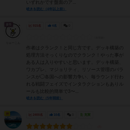
いずれかです盤面のア...
続きを読む（4年以上前）
皇帝
915名
4名
0
りゅーこん
作者はクランク！と同じ方です。デッキ構築の
処理方法そっくりなのでクランク！やった事が
ある人は入りやすいと思います。デッキ構築、
ワカプレ、マジョリティ、リソース管理のバラ
ンスが◯各国への影響力争い、毎ラウンド行わ
れる戦闘フェイズでインタラクションもありル
ールも比較的簡単で3〜...
続きを読む（5年弱前）
神
2400名
10名
0
充実