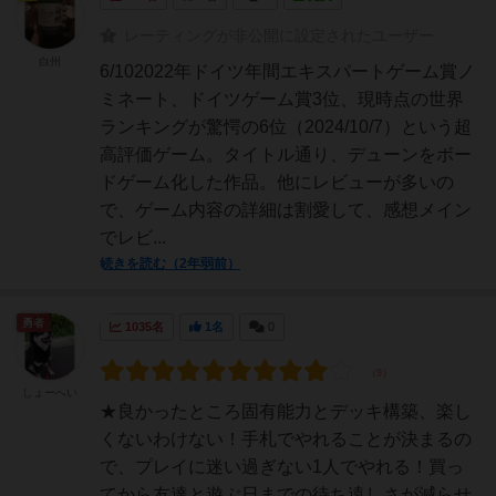
レーティングが非公開に設定されたユーザー
白州
6/102022年ドイツ年間エキスパートゲーム賞ノ
ミネート、ドイツゲーム賞3位、現時点の世界
ランキングが驚愕の6位（2024/10/7）という超
高評価ゲーム。タイトル通り、デューンをボー
ドゲーム化した作品。他にレビューが多いの
で、ゲーム内容の詳細は割愛して、感想メイン
でレビ...
続きを読む（2年弱前）
勇者
1035名
1名
0
しょーへい
★良かったところ固有能力とデッキ構築、楽し
くないわけない！手札でやれることが決まるの
で、プレイに迷い過ぎない1人でやれる！買っ
てから友達と遊ぶ日までの待ち遠しさが減らせ