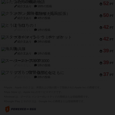
ふたつの街の物語
52
PT
紹介文あり
18件の投稿
クランク! ：冒険者たち（拡張）
50
PT
紹介文あり
4件の投稿
とうほうの！
42
PT
紹介文なし
1件の投稿
スターマイン・ラミー ポケット
42
PT
紹介文あり
2件の投稿
海兵隊
39
PT
紹介文あり
1件の投稿
スーパーストア3000
39
PT
紹介文なし
1件の投稿
フリップ７：復讐心とともに
37
PT
紹介文なし
2件の投稿
※Apple、Apple のロゴ は、米国および他の国々で登録されたApple Inc.の商標です。
※App Store は、Apple Inc.のサービスマークです。
※Android は、グーグル インコーポレイテッドの商標または登録商標です。
※Google Play とそのロゴは、Google Inc.の商標または登録商標です。