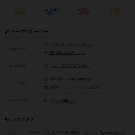
513
1043
351
798
興味あり
経験あり
お気に入り
持ってる
テーマ/フレーバー
宇宙/惑星（Galaxy / Star）
世界観/基本テーマ
SF（Science Fiction）
未来・近未来（Future）
舞台の時代背景
戦争/軍事（War / Militaly）
ゲームの基本目的
戦闘/バトル（Fighting / Battle）
政治（Politics）
政治経済/各種産業
メカニクス
プレイヤー別固有能力（Variable Player Powers）
その他のメカニクスや仕組み