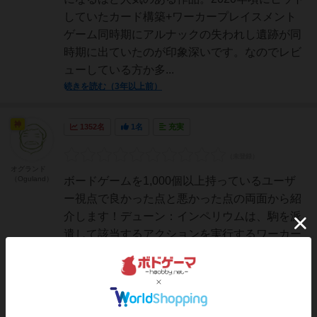
していたカード構築+ワーカープレイスメント
ゲーム同時期にアルナックの失われし遺跡が同
時期に出ていたのが印象深いです。なのでレビ
ューしている方か多...
続きを読む（3年以上前）
神
1352名
1名
充実
オグランド
（Oguland）
ボードゲームを1,000個以上持っているユーザ
ー視点で良かった点と悪かった点の両面から紹
介します！デューン：インペリウムは、駒を派
遣して該当するアクションを実行するワーカー
プレイスメントと、自分のカードデッキを構築
していくデッキビルドのシステムがミックスさ
れた面白いボードゲ...
続きを読む（3年以上前）