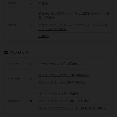
未登録
参考価格
デューン 砂の惑星:インペリウム拡張 イックスの新
興（2022年）
デューン：インペリウム デラックス・アップグレ
関連作品
ード・パック（年）
+ 3作品
クレジット
ポール・デネン（Paul Dennen）
ゲームデザイン
クレイ・ブルックス（Clay Brooks）
アートワーク
ネイト・ストーム（Nate Storm）
ダイア・ウルフ（Dire Wolf）
アスモデイタリア（Asmodee Italia）
関連企業/団体
ラッキーダックゲームズ（Lucky Duck Games）