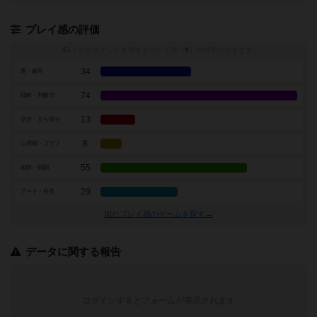
プレイ感の評価
トグルスイッチを押すとプレイ感（
※
）の投票ができます
34
運・確率
74
戦略・判断力
13
交渉・立ち回り
8
心理戦・ブラフ
55
攻防・戦闘
29
アート・外見
似たプレイ感のゲームを探す→
データに関する報告
ログインするとフォームが表示されます