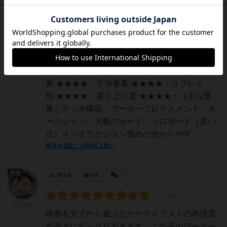
仙人
1441名
2名
0
充実
ろあるどろす
［主観評価］見た目:★★★・・重
さ:★★★・・戦略性:★★・・・運要
素:★★★★・干渉要素:★★★★・リプレイ
性:★★★★・盛り上り度:★★★★・［主な要
素］デッキ構築、ワーカープレイスメント、オ
ークション、大量のカード、ソロモード［良い
点］インタラクション強めの分かりやす...
続きを読む（3年以上前）
勇者
881名
0名
0
けいたろ
映画を見てから遊ぶとカードイラストの再現度
の高さにビックリできます。この手のワーカー