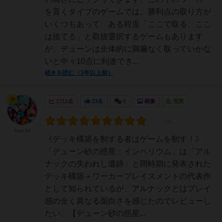
を置くタイプのゲームでは、勝利点の取り方が
いくつもあって、ある程度「ここで取る、ここ
は捨てる」と取捨選択するゲームもあります
が、デューンは全体的に満遍なく取っていかな
いと中々10点に到達でき...
続きを読む（3年以上前）
神
1711名
23名
0
画像
充実
Sato39
《デッキ構築を制する者はゲームを制す！》
「デューン砂の惑星：インペリウム」は「アル
ナックの失われし遺跡」と同時期に発表された
デッキ構築＋ワーカープレイスメントの代表作
として知られているが、アルナックとはプレイ
感の全く異なる面白さを感じたのでレビューし
たい。【デューン砂の惑星...