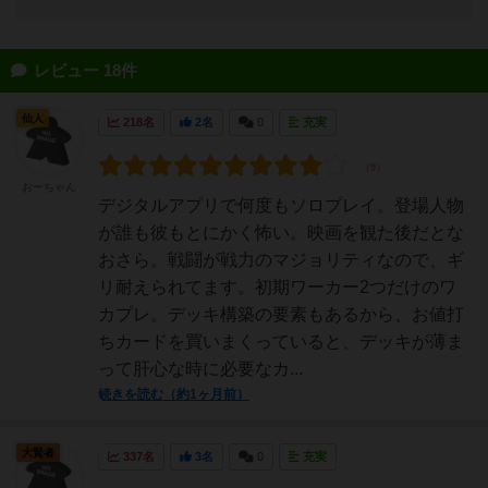
レビュー 18件
仙人
218名
2名
0
充実
おーちゃん
デジタルアプリで何度もソロプレイ。登場人物
が誰も彼もとにかく怖い。映画を観た後だとな
おさら。戦闘が戦力のマジョリティなので、ギ
リ耐えられてます。初期ワーカー2つだけのワ
カプレ。デッキ構築の要素もあるから、お値打
ちカードを買いまくっていると、デッキが薄ま
って肝心な時に必要なカ...
続きを読む（約1ヶ月前）
大賢者
337名
3名
0
充実