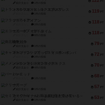
122
PT
紹介文あり
1件の投稿
トランスオリエント・エクスプレス
119
PT
紹介文なし
1件の投稿
フラットアイアン
118
PT
紹介文なし
2件の投稿
エコーズ・オブ・タイム
118
PT
紹介文なし
8件の投稿
南北戦争
79
PT
紹介文あり
1件の投稿
キャプテン・フリップ：イスラ・ボンバ
72
PT
紹介文なし
2件の投稿
メメントオンラインタクティクス
70
PT
紹介文あり
4件の投稿
パーミッド
68
PT
紹介文なし
1件の投稿
クリーグ
57
PT
紹介文あり
1件の投稿
セミファイナル ～お前はまだ生きている～
53
PT
紹介文あり
1件の投稿