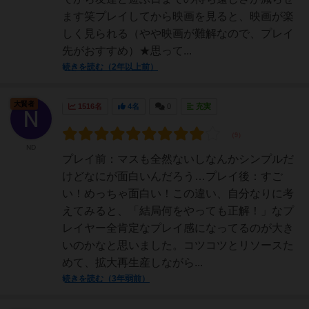
ます笑プレイしてから映画を見ると、映画が楽
しく見られる（やや映画が難解なので、プレイ
先がおすすめ）★思って...
続きを読む（2年以上前）
大賢者
1516名
4名
0
充実
ND
プレイ前：マスも全然ないしなんかシンプルだ
けどなにが面白いんだろう…プレイ後：すご
い！めっちゃ面白い！この違い、自分なりに考
えてみると、「結局何をやっても正解！」なプ
レイヤー全肯定なプレイ感になってるのが大き
いのかなと思いました。コツコツとリソースた
めて、拡大再生産しながら...
続きを読む（3年弱前）