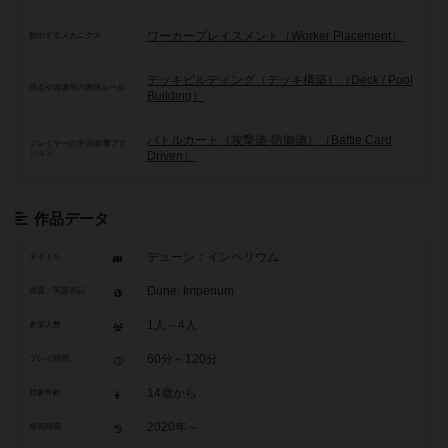
ワーカープレイスメント（Worker Placement）
頻出するメカニクス
デッキビルディング（デッキ構築）（Deck / Pool
得点や資源等の獲得ルール
Building）
バトルカード（攻撃値-防御値）（Battle Card
プレイヤーの干渉/影響アク
ション
Driven）
作品データ
デューン：インペリウム
タイトル
Dune: Imperium
原題・英題表記
1人～4人
参加人数
60分～120分
プレイ時間
14歳から
対象年齢
2020年～
発売時期