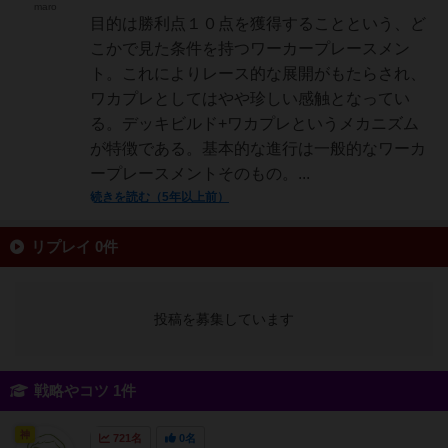
maro
目的は勝利点１０点を獲得することという、ど
こかで見た条件を持つワーカープレースメン
ト。これによりレース的な展開がもたらされ、
ワカプレとしてはやや珍しい感触となってい
る。デッキビルド+ワカプレというメカニズム
が特徴である。基本的な進行は一般的なワーカ
ープレースメントそのもの。...
続きを読む（5年以上前）
リプレイ 0件
投稿を募集しています
戦略やコツ 1件
神
721名
0名