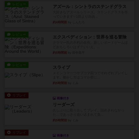
レビュー
アズール：シントラのステンドグラス
大好きなアズールシリーズ。ステンドグラスを作
っていきます✨1部より自由...
約4時間前
by しんたろ
レビュー
エクスペディション：世界を巡る冒険
クラマー氏の不朽の名作。新しいボードゲームほ
どおもしろいはず？いいえ。...
約5時間前
by 田中昌平
レビュー
スライプ
メインコマ一つサブコマ四つでそれぞれプレイし
ます。動かし方はコマか壁に...
約5時間前
by くみ
リプレイ
画像付き
リーダーズ
久しぶりに取り出してプレイ。詰めきれなかっ
た…であっさり追い込まれて負...
約5時間前
by くみ
リプレイ
画像付き