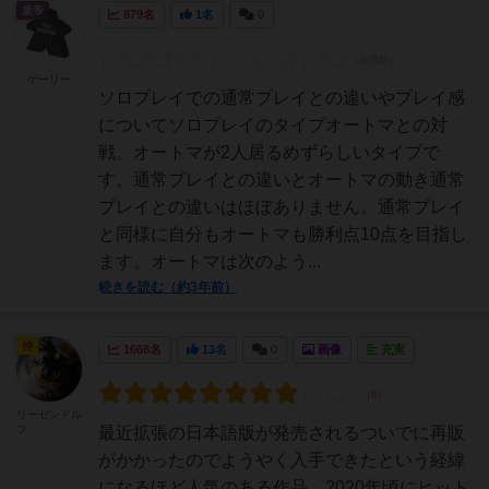
皇帝
879名
1名
0
ゲーリー
ソロプレイでの通常プレイとの違いやプレイ感
についてソロプレイのタイプオートマとの対
戦。オートマが2人居るめずらしいタイプで
す。通常プレイとの違いとオートマの動き通常
プレイとの違いはほぼありません。通常プレイ
と同様に自分もオートマも勝利点10点を目指し
ます。オートマは次のよう...
続きを読む（約3年前）
神
1668名
13名
0
画像
充実
リーゼンドル
フ
最近拡張の日本語版が発売されるついでに再販
がかかったのでようやく入手できたという経緯
になるほど人気のある作品。2020年頃にヒット