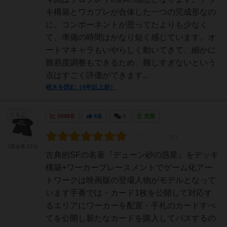
キ構築とワカプレが合体した一つの完成形なの
に、コンポーネントが思ってたよりも少なく
て、準備の時間はかなり短く感じています。オ
ートマキャラもいやらしく動いてきて、細かに
難易度調整もできるため、難しすぎないという
点はすごく評価ができます...
続きを読む（4年以上前）
たまご
1048名
6名
0
充実
[退会者:221]
古典的SFの名著『デューン砂の惑星』をデッキ
構築+ワーカープレースメントでゲーム化アー
トワークは映画版の登場人物がモデルとなって
います手番では・カード1枚を公開して対応す
るエリアにワーカーを配置・手札のカードすべ
てを公開し新たなカードを購入してパスするの