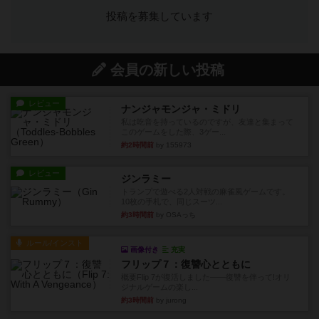
投稿を募集しています
会員の新しい投稿
レビュー
ナンジャモンジャ・ミドリ
私は吃音を持っているのですが、友達と集まって
このゲームをした際、3ゲー...
約2時間前
by 155973
レビュー
ジンラミー
トランプで遊べる2人対戦の麻雀風ゲームです。
10枚の手札で、同じスーツ...
約3時間前
by OSAっち
ルール/インスト
画像付き
充実
フリップ７：復讐心とともに
概要Flip 7が復活しました――復讐を伴って!オリ
ジナルゲームの楽し...
約3時間前
by jurong