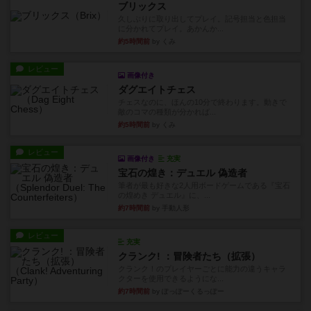
ブリックス
久しぶりに取り出してプレイ。記号担当と色担当
に分かれてプレイ。あかんか...
約5時間前
by くみ
レビュー
画像付き
ダグエイトチェス
チェスなのに、ほんの10分で終わります。動きで
敵のコマの種類が分かれば...
約5時間前
by くみ
レビュー
画像付き
充実
宝石の煌き：デュエル 偽造者
筆者が最も好きな2人用ボードゲームである『宝石
の煌めき デュエル』に、...
約7時間前
by 手動人形
レビュー
充実
クランク! ：冒険者たち（拡張）
クランク！のプレイヤーごとに能力の違うキャラ
クターを使用できるようにな...
約7時間前
by ぽっぽーくるっぽー