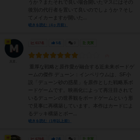
うか？またそれで良い場合開いたマスにはその
後別の代行者を置いて良いのでしょうか？そし
てメイカーますが開いた...
続きを読む（4ヶ月前）
神
617名
5名
0
充実
真夏。
重厚な戦略と原作愛が融合する近未来ボードゲ
ームの傑作 デューン：インペリウムは、SF小
説「デューン砂の惑星」を原作とした戦略系ボ
ードゲームです。映画化によって再注目されて
いるデューンの世界観をボードゲームという形
で見事に再構築しています。本作はカードによ
るデッキ構築とボー...
続きを読む（1年以上前）
神
679名
7名
0
充実