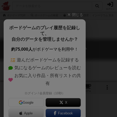
ログイン
閉じる
ボドゲーマTOP
ボードゲームの検索
デューン 砂の惑星： インペリウム 完全日
ボードゲームのプレイ履歴を記録し
て、
自分のデータを管理しませんか？
デューン：インペリウム
約75,000人
がボドゲーマを利用中！
Dune: Imperium
遊んだボードゲームを記録する
気になるゲームのレビューを読む
お気に入り作品・所有リストの共
有
6
1
18
109
トップ
画像
動画
レビュー
カフェ
ログイン / 会員登録（10秒）
Google
X
Apple
Facebook