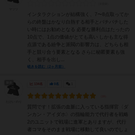
マツツ
インタラクションが結構強く、7〜8点取ってか
らの終盤はかなり白熱する相手とバチバチした
い時にはお勧めとなる 必要な勝利点はたったの
10点で、1点の価値がとても高い しかも主な得
点源である紛争と派閥の影響力は、どちらも相
手と競り合う要素となる さらに秘匿要素も強
く、相手を出し...
続きを読む（2ヶ月前）
隊長
134名
0名
1
たけい のり
質問です！拡張の血脈に入っている指揮官〈ダ
ンカン・アイダホ〉の指輪能力で代行者を戦略
2のユニットで戦場に進軍とありますが、代行
者コマをそのまま戦場に移動して良いのでしょ