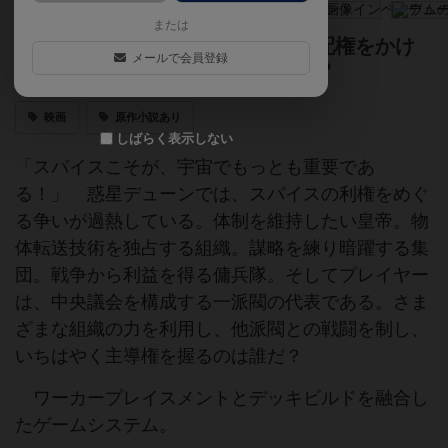
または
砂の惑星デューン。スパイスの支配権をかけ
メールで会員登録
て、激しい抗争を制するのは誰だ？
映画
原作小説あり
しばらく表示しない
「スパイスこそが、宇宙でもっとも重要であ
る！」 惑星デューンでは、スパイスの利権をめぐ
る争いが過熱している。体制を維持したい皇帝。物
体転送技術を独占する組織。謀略を練り暗躍する集
団。戦争から利益を得る傭兵隊。そしてプレイヤー
は、中央議会を構成する一派閥の代表である。さま
ざまな組織の力を利用し、他派閥との戦闘を制し、
いちはやく主導権を握るのは誰だ？
ワーカープレイスメントとデッキビルドを融合し
たゲームシステム。