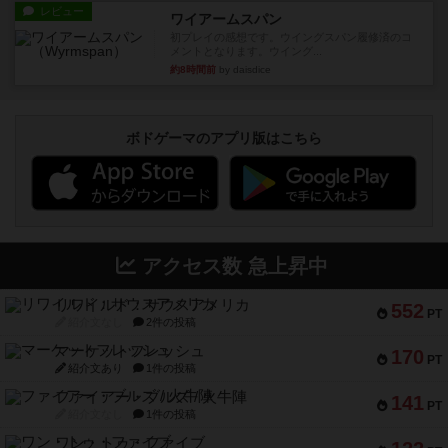
レビュー
ワイアームスパン
初プレイの感想です。ウイングスパン履修済のコ
メントとなります。ウイング...
約8時間前
by daisdice
ボドゲーマのアプリ版はこちら
アクセス数 急上昇中
リワイルド：サウスアメリカ
552
PT
紹介文なし
2件の投稿
マーケットフレッシュ
170
PT
紹介文あり
1件の投稿
ファイアー・ブルズ / 火牛陣
141
PT
紹介文なし
1件の投稿
ワン・トゥ・ファイブ