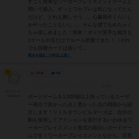
すごく簡単なワーカープレイスメントゲームと
聞いて購入。ずっとワカプレは気になってたん
だけど、どれも難しそう…。心臓発作くらいし
かやったことないし…。そんな僕でもめちゃく
ちゃ楽しめました！簡単！ボドゲ苦手な相方も
1ゲームやるだけでルール把握できた！（それ
でも目標カードは抜いて...
続きを読む（5年以上前）
神
725名
0名
オグランド
（Oguland）
ボードゲームを1,000個以上持っているユーザ
ー視点で良かった点と悪かった点の両面から紹
介します！リトルタウンビルダーズは、自分の
駒を使用してアクションを実行するいわゆるワ
ーカープレイスメント形式の面白いボードゲー
ムです！ワーカープレイスメントながら、非常