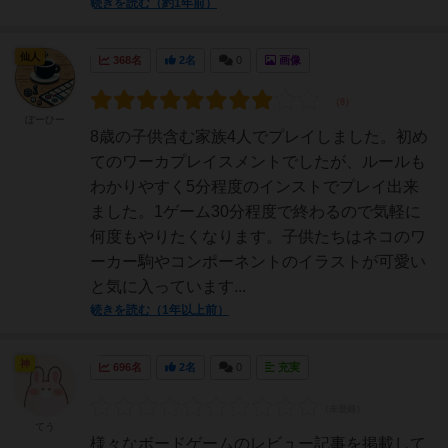
続きを読む（約1年前）
仙人
368名
2名
0
画像
ぼーひー
8歳の子供含む家族4人でプレイしました。初め
てのワーカプレイスメントでしたが、ルールも
わかりやすく5分程度のインストでプレイ出来
ました。1ゲーム30分程度で終わるので気軽に
何度もやりたくなります。子供たちはネコのワ
ーカー駒やコンポーネントのイラストが可愛い
と気に入っています...
続きを読む（1年以上前）
神
696名
2名
0
充実
てう
様々なボードゲームのレビュー記事を掲載して