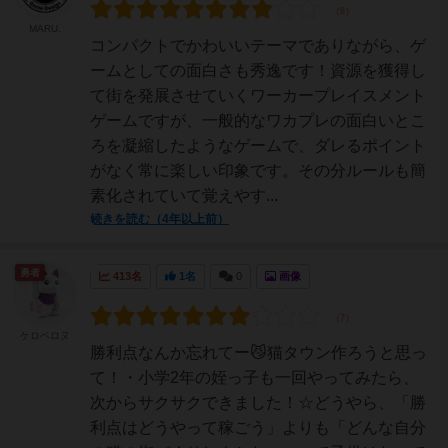
MARU.
コンパクトでかわいいテーマでありながら、ゲ
ームとしての面白さも秀逸です！資源を獲得し
て街を発展させていくワーカープレイスメント
ゲームですが、一般的なワカプレの面白いとこ
ろを凝縮したようなゲームで、ダレるポイント
がなく常に楽しい印象です。その分ルールも簡
素化されていて覚えやす...
続きを読む（4年以上前）
勇者
413名
1名
0
画像
ケロベロヌ
勝利点なんか忘れてー😼猫タウン作ろうと思っ
て！・小学2年の姪っ子も一回やってみたら、
次からサクサクできました！☆どうやら、「勝
利点はどうやって稼ごう」よりも「どんな自分