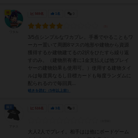
神
569名
1名
0
ワタル
3/5点シンプルなワカプレ。手番でやることもワ
ーカー置いて周囲8マスの地形や建物から資源
獲得するか建物建てるの2択をひたすら繰り返
すのみ。（建物所有者に1金支払えば他プレイ
ヤーの建物効果も使用可。）使用する建物タイ
ルは毎度異なるし目標カードも毎度ランダムに
配られるので毎回異...
続きを読む（5年以上前）
国王
516名
3名
0
アチス
大人2人でプレイ。相手はは他にボードゲーム