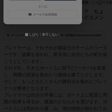
または
協力しているようで出し抜いてる！？ ちょ
メールで会員登録
っと変わった町づくりワーカープレイスメン
ト！
しばらく表示しない
ゲームマーケット2017秋（東京）
日本版TheOneHundred2020
プレイヤーは、それぞれが建築士のチームのリーダ
ーです。故郷を追われ、新天地に自分たちの町を築
こうとしています。
それぞれ、大きなボード上に部下(ワーカー)を派遣
し、周囲の資源を集めたり建物を建てたりします。
そして、もっともたくさんの勝利点を集めたプレイ
ヤーが勝者となります。
プレイヤーは自分の手番には、ボード上に配置し周
囲の効果を得るか、建築のどちらかを選びます。ボ
ード上には初めから森、山、湖の地形が描かれてお