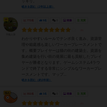
ッキリ。
続きを読む（2年以上前）
神
772名
9名
0
画像
充実
手動人形
わかりやすいルールでテンポ良く進み、資源管
理や箱庭感も楽しいワーカープレースメントで
す。概要プレイヤーは猫の街の建築士。資源を
集め建築を行い街の発展に最も貢献したプレイ
ヤーが勝者となります。ゲームシステム4ラウ
ンドで終了する非常にシンプルなワーカープレ
ースメントです。マップ...
続きを読む（約3年前）
仙人
552名
3名
0
画像
充実