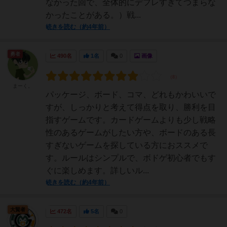
なかった回で、全体的にデフレすぎてつまらな
かったことがある。）戦...
続きを読む（約4年前）
勇者
490名
1名
0
画像
まーく。
パッケージ、ボード、コマ、どれもかわいいで
すが、しっかりと考えて得点を取り、勝利を目
指すゲームです。カードゲームよりも少し戦略
性のあるゲームがしたい方や、ボードのある長
すぎないゲームを探している方におススメで
す。ルールはシンプルで、ボドゲ初心者でもす
ぐに楽しめます。詳しいル...
続きを読む（約4年前）
大賢者
472名
5名
0