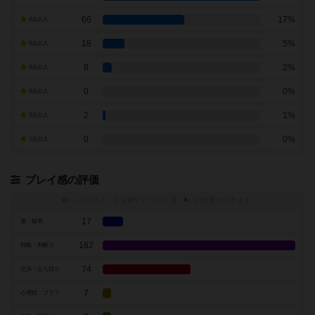
66
17%
6点の人
18
5%
5点の人
8
2%
4点の人
0
0%
3点の人
2
1%
2点の人
0
0%
1点の人
プレイ感の評価
トグルスイッチを押すとプレイ感（
※
）の投票ができます
17
運・確率
162
戦略・判断力
74
交渉・立ち回り
7
心理戦・ブラフ