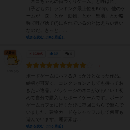
「ネコちゃんの街づくりゲーム」と呼ばれ、
（子どもの）ランキング最上位をKeep。他のゲ
ームが「森」とか「動物」とか「聖地」とか略
称で呼び捨て(*)にされているのとはえらい違い
なのだ。きっと、...
続きを読む（10ヶ月前）
大賢者
1020名
9名
0
いぬもち
ボードゲームにハマるきっかけとなった作品。
絵柄が可愛く、コレクションとしても持ってお
きたい逸品。パッケージのネコがかわいい！初
めて自分で購入したボードゲームです。ボード
ゲームカフェに行くたびに毎回こちらで遊んで
いました。建物カードをシャッフルして何度も
遊んでいます。運要素は...
続きを読む（11ヶ月前）