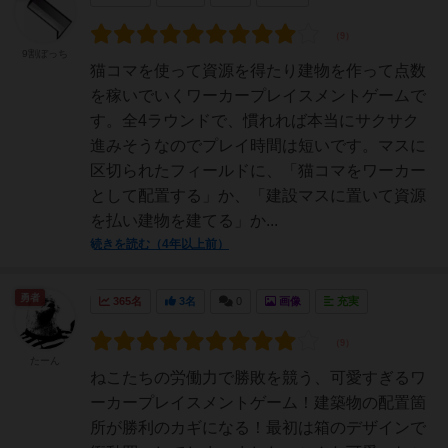
9割ぼっち
猫コマを使って資源を得たり建物を作って点数
を稼いでいくワーカープレイスメントゲームで
す。全4ラウンドで、慣れれば本当にサクサク
進みそうなのでプレイ時間は短いです。マスに
区切られたフィールドに、「猫コマをワーカー
として配置する」か、「建設マスに置いて資源
を払い建物を建てる」か...
続きを読む（4年以上前）
勇者
365名
3名
0
画像
充実
たーん
ねこたちの労働力で勝敗を競う、可愛すぎるワ
ーカープレイスメントゲーム！建築物の配置箇
所が勝利のカギになる！最初は箱のデザインで