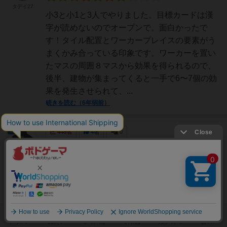
タデイ27
小3と小1と3人でやりました。目標カードは漢
字が読めないのでオープンで。面白かったで
す！タイル配置とワーカープレイスの要素がう
まくかみ合っている印象です。ワーカーを置い
たマスの周囲８マスから効果を得られるので、
後半、建物が集まってくると一手で6〜7個の効
果を発生させられて、...
続きを読む（6年弱前）
国王
448名
4名
0
かみっき
ワーカープレイスメントどころか、ボードゲー
ムをやったことのない状態でプレイ動画に出会
い、面白そうと購入しました。動画も見ていな
い未経験者と二人で説明書を見ながら、4ラウ
ンドまでプレイできました。時間も30分かかっ