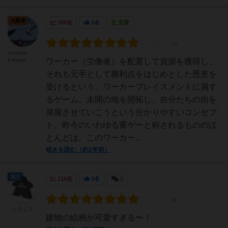
大賢者
708名
3名
充実
Junsuke
Katagiri
ワーカー（労働者）を配置して資源を獲得し、
それも元手として勝利点をはじめとした恩恵を
受けるという、ワーカープレイスメントに属す
るゲーム。未開の地を開拓し、自分たちの街を
発展させていこうという分かりやすいコンセプ
ト。昨今のいわゆる重ゲーと称されるもののほ
とんどは、このワーカー...
続きを読む（約1年前）
国王
110名
0名
0
しろしろ
建物の絵柄が可愛すぎる〜！