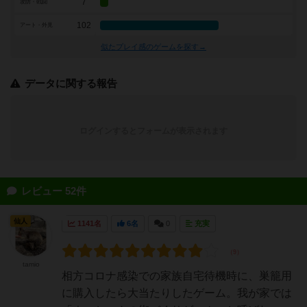
7
攻防・戦闘
102
アート・外見
似たプレイ感のゲームを探す→
データに関する報告
ログインするとフォームが表示されます
レビュー 52件
仙人
1141名
6名
0
充実
tamio
相方コロナ感染での家族自宅待機時に、巣籠用
に購入したら大当たりしたゲーム。我が家では