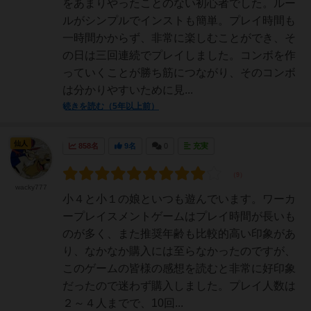
をあまりやったことのない初心者でした。ルー
ルがシンプルでインストも簡単。プレイ時間も
一時間かからず、非常に楽しむことができ、そ
の日は三回連続でプレイしました。コンボを作
っていくことが勝ち筋につながり、そのコンボ
は分かりやすいために見...
続きを読む（5年以上前）
仙人
858名
9名
0
充実
wacky777
小４と小１の娘といつも遊んでいます。ワーカ
ープレイスメントゲームはプレイ時間が長いも
のが多く、また推奨年齢も比較的高い印象があ
り、なかなか購入には至らなかったのですが、
このゲームの皆様の感想を読むと非常に好印象
だったので迷わず購入しました。プレイ人数は
２～４人までで、10回...