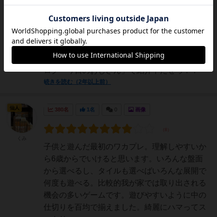
マツジョン
@matz_jon
殺風景な土地を開発して、にぎやかな町をつく
っていく。ワーカーをマスに置くと、その周囲
８マスから効果を得られる。ゲームが進むごと
に、たくさんのアクションができるようになる
ぞ。さあ、買うべきか、買わざるべきかっ？ブ
ログ「今日のおじさん」で紹介中だぜっ！！
続きを読む（2年以上前）
仙人
380名
1名
0
画像
くみ
子供と遊んだ最初のワカプレ。理解しやすいか
ら6歳からでいけると思います。いろんな盤面
から選べるし、タイルも選べばいろんな展開で
何度も遊べる。比較的我が家では取り出される
機会の多いゲームです。遊びやすいように中の
仕切りを百均で揃えました。綺麗にハマってス