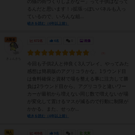
の猫の街づくりしよかなー」って子供はなって
るんだと思います！♪拡張っぽいパネルも入っ
ているので、いろんな組...
続きを読む（4年以上前）
大賢者
672名
4名
0
画像
きょんきち
今回も子供2人と仲良く3人プレイ。やってみた
感想は簡易版のアグリコラかな。1ラウンド目
は食料確保と資材で場を整える事に注力して勝
負は2ラウンド目から。アグリコラと違いワー
カーが最初から増えない同じ数で増えないが場
が変化して置けるマスが減るので行動に制限が
かかる。また、せっか...
続きを読む（4年以上前）
仙人
409名
9名
0
充実