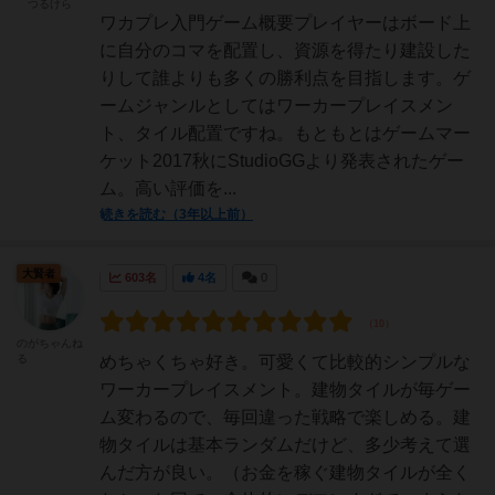
つるけら
ワカプレ入門ゲーム概要プレイヤーはボード上
に自分のコマを配置し、資源を得たり建設した
りして誰よりも多くの勝利点を目指します。ゲ
ームジャンルとしてはワーカープレイスメン
ト、タイル配置ですね。もともとはゲームマー
ケット2017秋にStudioGGより発表されたゲー
ム。高い評価を...
続きを読む（3年以上前）
大賢者
603名
4名
0
のがちゃんね
る
めちゃくちゃ好き。可愛くて比較的シンプルな
ワーカープレイスメント。建物タイルが毎ゲー
ム変わるので、毎回違った戦略で楽しめる。建
物タイルは基本ランダムだけど、多少考えて選
んだ方が良い。（お金を稼ぐ建物タイルが全く