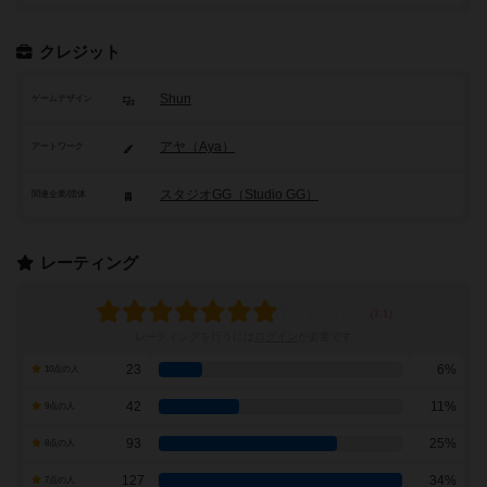
クレジット
Shun
ゲームデザイン
アヤ（Aya）
アートワーク
スタジオGG（Studio GG）
関連企業/団体
レーティング
レーティングを行うには
ログイン
が必要です
23
6%
10点の人
42
11%
9点の人
93
25%
8点の人
127
34%
7点の人