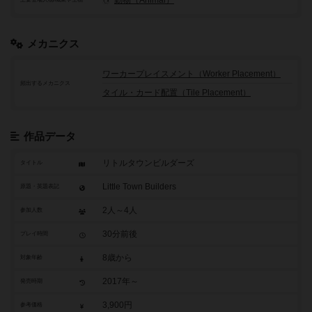
動物（Animal）
メカニクス
ワーカープレイスメント（Worker Placement）
頻出するメカニクス
タイル・カード配置（Tile Placement）
作品データ
リトルタウンビルダーズ
タイトル
Little Town Builders
原題・英題表記
2人～4人
参加人数
30分前後
プレイ時間
8歳から
対象年齢
2017年～
発売時期
3,900円
参考価格