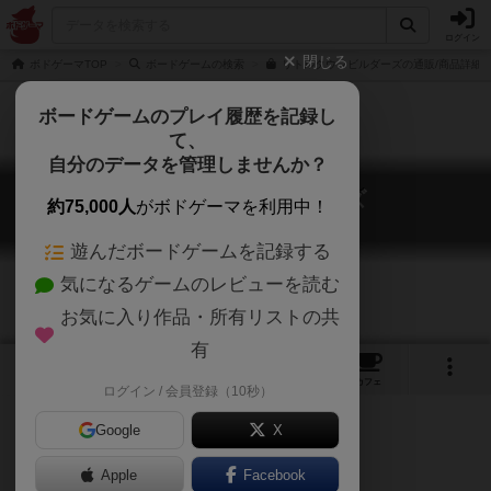
ログイン
閉じる
ボドゲーマTOP
ボードゲームの検索
リトルタウンビルダーズの通販/商品詳細
ボードゲームのプレイ履歴を記録し
て、
自分のデータを管理しませんか？
リトルタウンビルダーズ
約75,000人
がボドゲーマを利用中！
Little Town Builders
遊んだボードゲームを記録する
気になるゲームのレビューを読む
お気に入り作品・所有リストの共
有
15
3
52
183
トップ
画像
動画
レビュー
カフェ
ログイン / 会員登録（10秒）
Google
X
Apple
Facebook