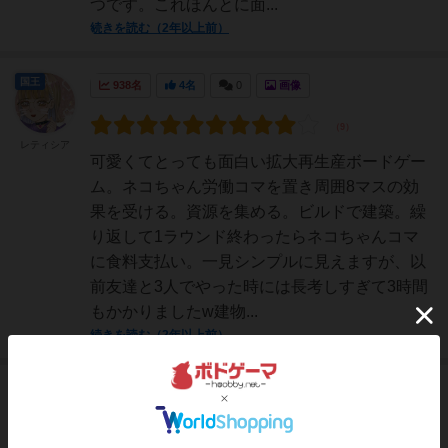
つです。これほんとに面...
続きを読む（2年以上前）
国王
938名
4名
0
画像
レティシア
可愛くてとっても面白い拡大再生産ボードゲー
ム。ネコちゃん労働コマを置き周囲8マスの効
果を受ける。資源を集める。ビルドで建築。繰
り返して1ラウンド終わったらネコちゃんコマ
に食料支払い。一見シンプルに見えますが、以
前友達と3人でやった時には長考しすぎて3時間
もかかりましたw建物...
続きを読む（2年以上前）
神
287名
0名