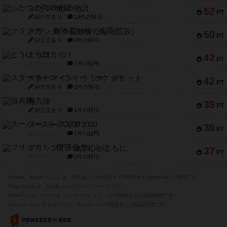
ふたつの街の物語
52
PT
紹介文あり
18件の投稿
クランク! ：冒険者たち（拡張）
50
PT
紹介文あり
4件の投稿
とうほうの！
42
PT
紹介文なし
1件の投稿
スターマイン・ラミー ポケット
42
PT
紹介文あり
2件の投稿
海兵隊
39
PT
紹介文あり
1件の投稿
スーパーストア3000
39
PT
紹介文なし
1件の投稿
フリップ７：復讐心とともに
37
PT
紹介文なし
2件の投稿
※Apple、Apple のロゴ は、米国および他の国々で登録されたApple Inc.の商標です。
※App Store は、Apple Inc.のサービスマークです。
※Android は、グーグル インコーポレイテッドの商標または登録商標です。
※Google Play とそのロゴは、Google Inc.の商標または登録商標です。