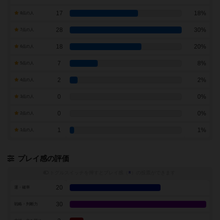
17
18%
8点の人
28
30%
7点の人
18
20%
6点の人
7
8%
5点の人
2
2%
4点の人
0
0%
3点の人
0
0%
2点の人
1
1%
1点の人
プレイ感の評価
トグルスイッチを押すとプレイ感（
※
）の投票ができます
20
運・確率
30
戦略・判断力