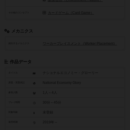
カードゲーム（Card Game）
その他のコンセプト
メカニクス
ワーカープレイスメント（Worker Placement）
頻出するメカニクス
作品データ
ナショナルエコノミー・グローリー
タイトル
National Economy Glory
原題・英題表記
1人～4人
参加人数
30分～45分
プレイ時間
未登録
対象年齢
2019年～
発売時期