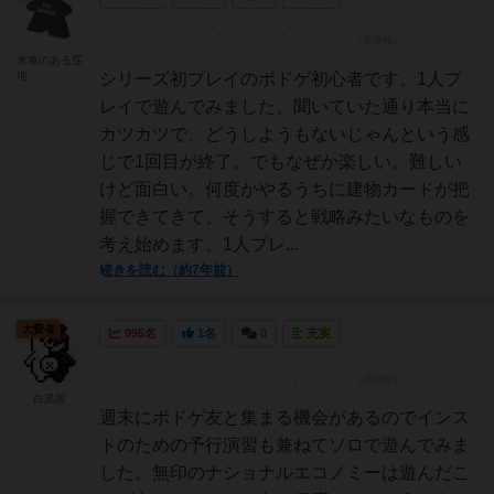
水車のある窪
地
シリーズ初プレイのボドゲ初心者です。1人プ
レイで遊んでみました。聞いていた通り本当に
カツカツで、どうしようもないじゃんという感
じで1回目が終了。でもなぜか楽しい。難しい
けど面白い。何度かやるうちに建物カードが把
握できてきて、そうすると戦略みたいなものを
考え始めます。1人プレ...
続きを読む（約7年前）
大賢者
995名
1名
0
充実
白黒熊
週末にボドゲ友と集まる機会があるのでインス
トのための予行演習も兼ねてソロで遊んでみま
した。無印のナショナルエコノミーは遊んだこ