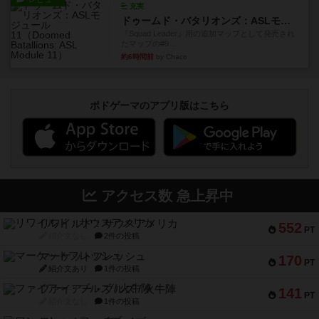
充実
ドゥームド・バタリオンズ：ASLモジュール11
『Squad Leader』用の追加マップとして発売され
たマップの#9...
約6時間前
by Chaco
ボドゲーマのアプリ版はこちら
アクセス数 急上昇中
リワイルド：サウスアメリカ
552
PT
紹介文なし
2件の投稿
マーケットフレッシュ
170
PT
紹介文あり
1件の投稿
ファイアー・ブルズ / 火牛陣
141
PT
紹介文なし
1件の投稿