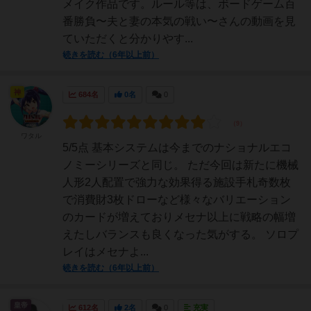
メイク作品です。ルール等は、ボードゲーム百
番勝負〜夫と妻の本気の戦い〜さんの動画を見
ていただくと分かりやす...
続きを読む（6年以上前）
神
684名
0名
0
ワタル
5/5点 基本システムは今までのナショナルエコ
ノミーシリーズと同じ。 ただ今回は新たに機械
人形2人配置で強力な効果得る施設手札奇数枚
で消費財3枚ドローなど様々なバリエーション
のカードが増えておりメセナ以上に戦略の幅増
えたしバランスも良くなった気がする。 ソロプ
レイはメセナよ...
続きを読む（6年以上前）
皇帝
612名
2名
0
充実