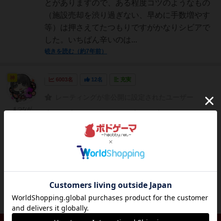
とがありますので、ある程度コツのようなもの
（施設売却を渋り過ぎない、早めに手数増やす
等）は押さえてたつもりですがかなりシビアで
した。いちばん辛いのは...
続きを読む（約7年前）
神
6003名
12名
充実
レーティングが非公開に設定されたユーザー
まつなが
ナショナルエコノミー、ナショナルエコノミー
メセナに続く、独立拡張のナショナルエコノミ
ー・グローリー！！人気の国産ワーカープレイ
スメントゲームの続編です。グローリーの舞台
はスチームパンク。消費財のバナナもスチーム
パンク風になってます。かっこいいフレーバー
テキストも相変わらずの...
続きを読む（7年以上前）