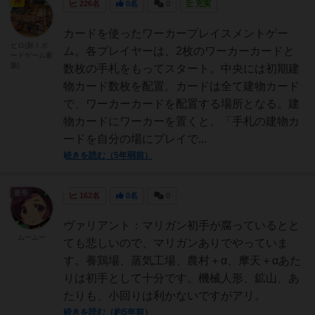
神
226名
0名
0
充実
カードを使ったワーカープレイスメントゲー
ヒロ(新！ボ
ム。各プレイヤーは、2枚のワーカーカードと
ードゲーム家
族)
数枚の手札をもってスタート。中央には初期建
物カード数枚を配置。カードは全て建物カード
で、ワーカーカードを配置する場所となる。建
物カードにワーカーを置くと、「手札の建物カ
ードを自分の場にプレイで...
続きを読む（5年弱前）
皇帝
162名
0名
0
ヴァリアント：マリガン初手が腐っているとと
ムームー
ても悲しいので、マリガンありでやっていま
す。養鶏場、蒸気工場、農村＋α、摩天＋αあた
りは初手として十分です。機械人形、鉱山、あ
たりも、小回りは利かないですがアリ。
続きを読む（約5年前）