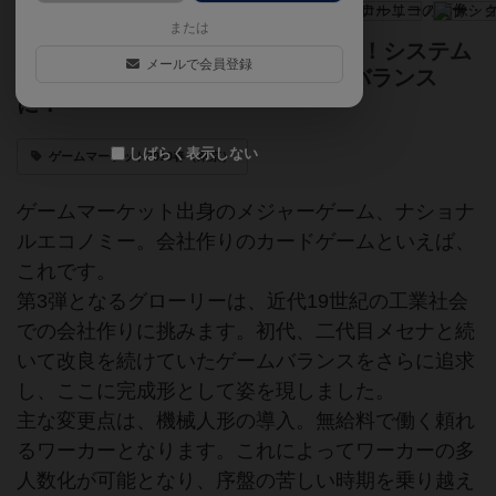
または
ナショナルエコノミーの新作第3弾！システム
メールで会員登録
をさらに洗練させ、究極のゲームバランス
に！
しばらく表示しない
ゲームマーケット2019春（東京）
ゲームマーケット出身のメジャーゲーム、ナショナ
ルエコノミー。会社作りのカードゲームといえば、
これです。
第3弾となるグローリーは、近代19世紀の工業社会
での会社作りに挑みます。初代、二代目メセナと続
いて改良を続けていたゲームバランスをさらに追求
し、ここに完成形として姿を現しました。
主な変更点は、機械人形の導入。無給料で働く頼れ
るワーカーとなります。これによってワーカーの多
人数化が可能となり、序盤の苦しい時期を乗り越え