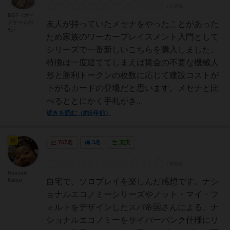
BGF（ボー
ドゲームの
友人が持っていたメセナをやったことがあった
杜）
ため家族のワーカープレイスメント入門として
シリーズで一番新しいこちらを購入しました。
特徴は一度建ててしまえば賃金の不要な機械人
形と勝利トークンの枚数に応じて建設コストが
下がるカードの登場だと思います。メセナと比
べるととにかく手札がき...
続きを読む（約6年前）
神
767名
3名
充実
Nobuaki
Katou
自宅で、ソロプレイを楽しんだ感想です。ナシ
ョナルエコノミーシリーズやノット・マイ・フ
ォルトをデザインしたスパ帝国さんによる、ナ
ショナルエコノミーをサイバーパンク仕様にリ