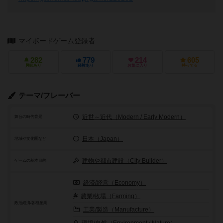
マイボードゲーム登録者
282
779
214
605
興味あり
経験あり
お気に入り
持ってる
テーマ/フレーバー
近世～近代（Modern / Early Modern）
舞台の時代背景
日本（Japan）
地域や文化圏など
建物や都市建設（City Builder）
ゲームの基本目的
経済/経営（Economy）
農業/牧場（Farming）
政治経済/各種産業
工業/製造（Manufacture）
環境/自然（Environment / Nature）