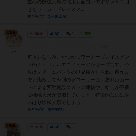
重めの機械人形の採用も面白いですサクサク回
せるワーカープレイスメ...
続きを読む（5年以上前）
大賢者
466名
2名
0
充実
タケ
毎度おなじみ、かつかつワーカープレイスメン
トのナショナルエコノミーのシリーズです。今
度はスチームパンクの世界観かしらね。前作ま
でと比較して今回のグローリーは、勝利点カー
ドによる変動建設コストの建物や、給与が不要
な機械人形が登場しています。特徴的なのはや
っぱり機械人形でしょう...
続きを読む（6年弱前）
大賢者
721名
2名
0