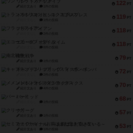
ワン・トゥ・ファイブ
122
PT
紹介文あり
1件の投稿
トランスオリエント・エクスプレス
119
PT
紹介文なし
1件の投稿
フラットアイアン
118
PT
紹介文なし
2件の投稿
エコーズ・オブ・タイム
118
PT
紹介文なし
8件の投稿
南北戦争
79
PT
紹介文あり
1件の投稿
キャプテン・フリップ：イスラ・ボンバ
72
PT
紹介文なし
2件の投稿
メメントオンラインタクティクス
70
PT
紹介文あり
4件の投稿
パーミッド
68
PT
紹介文なし
1件の投稿
クリーグ
57
PT
紹介文あり
1件の投稿
セミファイナル ～お前はまだ生きている～
53
PT
紹介文あり
1件の投稿