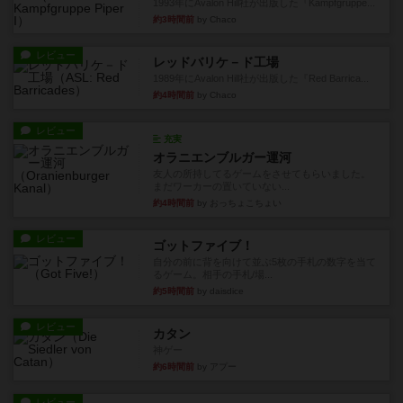
1993年にAvalon Hill社が出版した『Kampfgruppe...
約3時間前
by Chaco
レビュー
レッドバリケ－ド工場
1989年にAvalon Hill社が出版した『Red Barrica...
約4時間前
by Chaco
レビュー
充実
オラニエンブルガー運河
友人の所持してるゲームをさせてもらいました。
まだワーカーの置いていない...
約4時間前
by おっちょこちょい
レビュー
ゴットファイブ！
自分の前に背を向けて並ぶ5枚の手札の数字を当て
るゲーム。相手の手札/場...
約5時間前
by daisdice
レビュー
カタン
神ゲー
約6時間前
by アプー
レビュー