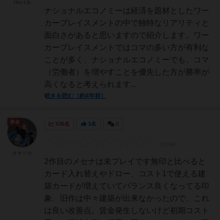
Hiro-Lib
ナショナルエコノミーは経済を題材としたワー
カープレイスメントの中で独特なリアリティと
面白さがあると思いますので紹介します。ワー
カープレイスメントではコマの多い方が有利な
ことが多く、ナショナルエコノミーでも、コマ
（労働者）を増やすことを優先した方が勝率が
高くなると考えられます...
続きを読む（約4年前）
勇者
536名
3名
0
オオツカ
2作目のメセナは未プレイです無印と比べると
カード入れ替えやドロー、コスト1で使える建
築カードが増えていてバランス良くなってる印
象、旧作は中々建築が出来なかったので、これ
は良い改善点。賃金発生しないけど初期コスト