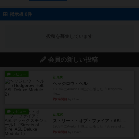
掲示板 0件
投稿を募集しています
会員の新しい投稿
レビュー
充実
ヘッジロウ・ヘル
1987年にAvalon Hill社が出版した『Hedgerow
He...
約2時間前
by Chaco
レビュー
充実
ストリート・オブ・ファイア：ASLデラックスモジュール1
1985年にAvalon Hill社が出版した『Streets of ...
約2時間前
by Chaco