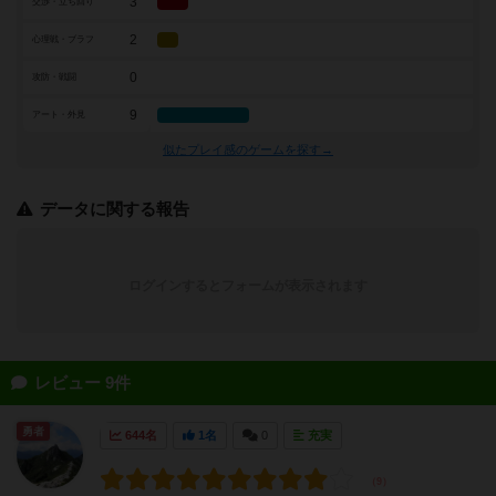
3
交渉・立ち回り
2
心理戦・ブラフ
0
攻防・戦闘
9
アート・外見
似たプレイ感のゲームを探す→
データに関する報告
ログインするとフォームが表示されます
レビュー 9件
勇者
644名
1名
0
充実