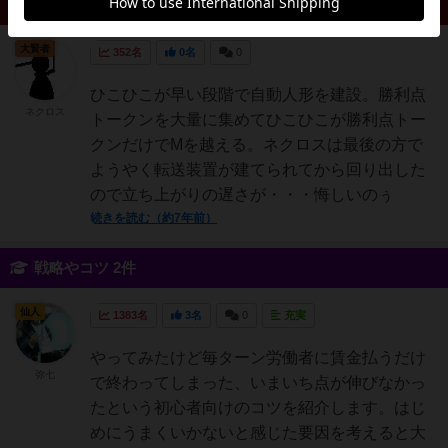
リプレイ 1件
大賢者
352名
0名
0
ひこひこが早い段階で自動人形を建設。勝利点
ネクロス
トークンを大量に集めてひこひこが勝利点トー
クンだけでMを越える。ネクロスは最後の方で
ようやく転送装置が建てられてから回り出した
ので立ち上がりの遅さが・・・悔しいのぅ
続きを読む（約7年前）
戦略やコツ 2件
仙人
1383名
3名
0
充実
やってみたけど毎ターン労働者に賃金払うだけ
弥七
で終わってしまった、いまいち点が伸びなかっ
たという初心者向けのコツを紹介します。はじ
めにうまくいかないと感じた要因を考えると大