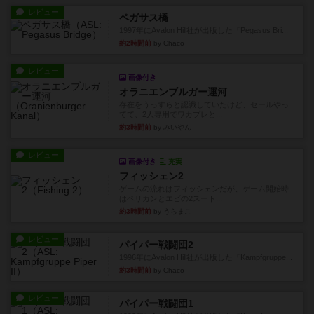
レビュー
ペガサス橋
1997年にAvalon Hill社が出版した『Pegasus Bri...
約2時間前
by Chaco
レビュー
画像付き
オラニエンブルガー運河
存在をうっすらと認識していたけど、セールやっ
てて、2人専用でワカプレと...
約3時間前
by みいやん
レビュー
画像付き
充実
フィッシェン2
ゲームの流れはフィッシェンだが、ゲーム開始時
はペリカンとエビの2スート...
約3時間前
by うらまこ
レビュー
パイパー戦闘団2
1996年にAvalon Hill社が出版した『Kampfgruppe...
約3時間前
by Chaco
レビュー
パイパー戦闘団1