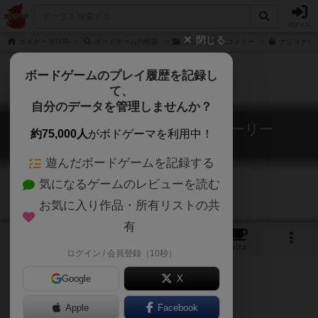
ログイン
閉じる
ボドゲーマTOP
ボードゲームの検索
ナショナルエコノミー
ナショナル
ボードゲームのプレイ履歴を記録し
て、
自分のデータを管理しませんか？
ナショナルエコノミー・グローリー
約75,000人
がボドゲーマを利用中！
National Economy Glory
遊んだボードゲームを記録する
気になるゲームのレビューを読む
お気に入り作品・所有リストの共
有
11
9
67
トップ
画像
動画
レビュー
カフェ
ログイン / 会員登録（10秒）
Google
X
Apple
Facebook