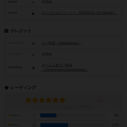
未登録
参考価格
ナショナルエコノミー（NATIONAL ECONOMY）
関連作品
クレジット
スパ帝国（Supateikoku）
ゲームデザイン
未登録
アートワーク
ゲーム工房スパ帝国
関連企業/団体
（GamekoubouSupateikoku）
レーティング
レーティングを行うには
ログイン
が必要です
7
8%
10点の人
12
13%
9点の人