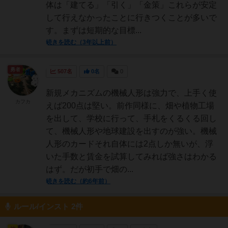
体は「建てる」「引く」「金策」これらが安定
して行えなかったことに行きつくことが多いで
す。まずは短期的な目標...
続きを読む（3年以上前）
勇者
507名
0名
0
新規メカニズムの機械人形は強力で、上手く使
カフカ
えば200点は堅い。前作同様に、畑や植物工場
を出して、学校に行って、手札をくるくる回し
て、機械人形や地球建設を出すのが強い。機械
人形のカードそれ自体には2点しか無いが、浮
いた手数と賃金を試算してみれば強さはわかる
はず。だが初手で畑の...
続きを読む（約6年前）
ルール/インスト 2件