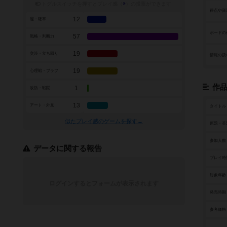
トグルスイッチを押すとプレイ感（
※
）の投票ができます
得点や資
12
運・確率
ボードの
57
戦略・判断力
19
交渉・立ち回り
情報の扱
19
心理戦・ブラフ
作
1
攻防・戦闘
13
アート・外見
タイトル
似たプレイ感のゲームを探す→
原題・英
参加人数
データに関する報告
プレイ時
対象年齢
ログインするとフォームが表示されます
発売時期
参考価格