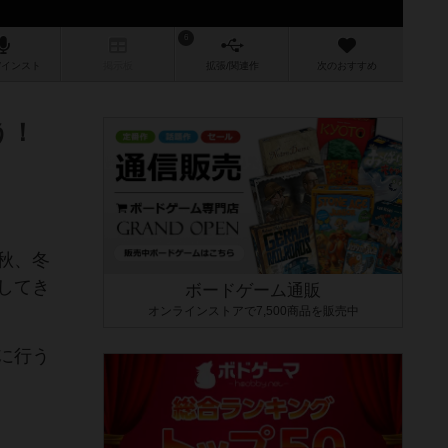
6
/インスト
掲示板
拡張/関連
作
次のおすすめ
う！
秋、冬
してき
ボードゲーム通販
オンラインストアで7,500商品を販売中
に行う