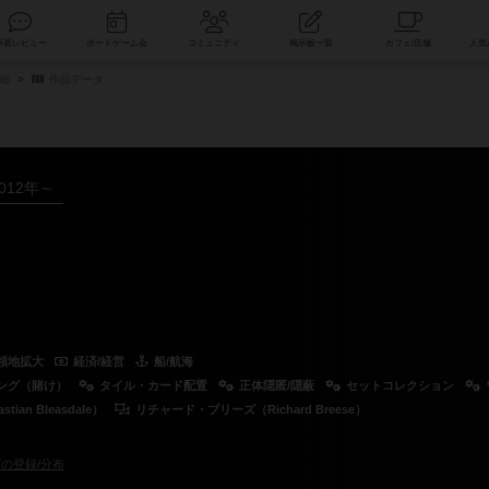
索
新着レビュー
ボードゲーム会
コミュニティ
掲示板一覧
細
作品データ
012年～
領地拡大
経済/経営
船/航海
ング（賭け）
タイル・カード配置
正体隠匿/隠蔽
セットコレクション
n Bleasdale）
リチャード・ブリーズ（Richard Breese）
の登録/分布