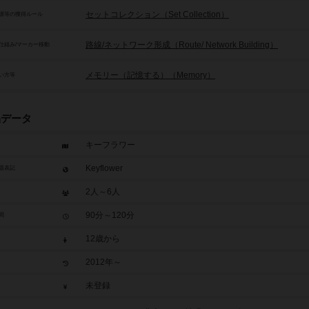
セットコレクション（Set Collection）
源等の獲得ルール
路線/ネットワーク形成（Route/ Network Building）
仕組み/マーカー移動
メモリー（記憶する）（Memory）
い方等
品データ
キーフラワー
Keyflower
題表記
2人～6人
90分～120分
間
12歳から
2012年～
未登録