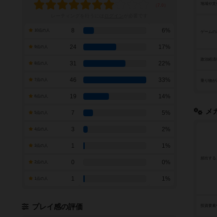
地域や文
レーティングを行うには
ログイン
が必要です
8
6%
10点の人
ゲームの
24
17%
9点の人
政治経済
31
22%
8点の人
46
33%
7点の人
乗り物が
19
14%
6点の人
メ
7
5%
5点の人
3
2%
4点の人
1
1%
3点の人
頻出する
0
0%
2点の人
1
1%
1点の人
プレイ感の評価
投資要素