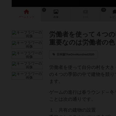
5
14
ゲーム
トップ
画像
動画
レビ
労働者を使って４つの
重要なのは労働者の色
日本版TheOneHundred2020
労働者を使って自分の村を大き
の４つの季節の中で建物を競り
ます。
ゲームの進行は春ラウンド～冬
ことは次の通りです。
１．共有の建物の設置