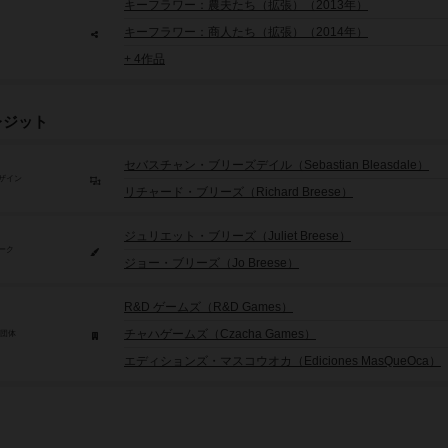
キーフラワー：農夫たち（拡張）（2013年）
キーフラワー：商人たち（拡張）（2014年）
+ 4作品
レジット
セバスチャン・ブリーズデイル（Sebastian Bleasdale）
ザイン
リチャード・ブリーズ（Richard Breese）
ジュリエット・ブリーズ（Juliet Breese）
ーク
ジョー・ブリーズ（Jo Breese）
R&D ゲームズ（R&D Games）
チャハゲームズ（Czacha Games）
/団体
エディションズ・マスコウオカ（Ediciones MasQueOca）