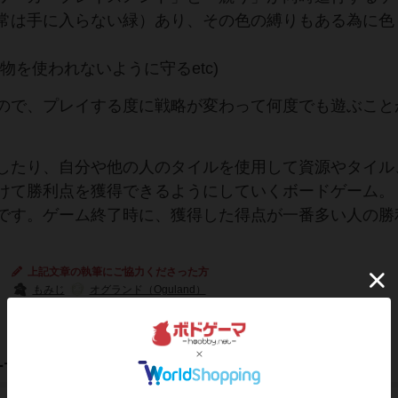
常は手に入らない緑）あり、その色の縛りもある為に色
物を使われないように守るetc)
ので、プレイする度に戦略が変わって何度でも遊ぶこと
したり、自分や他の人のタイルを使用して資源やタイル
けて勝利点を獲得できるようにしていくボードゲーム。
です。ゲーム終了時に、獲得した得点が一番多い人の勝
上記文章の執筆にご協力くださった方
もみじ
オグランド（Oguland）
ーマ/フレーバー