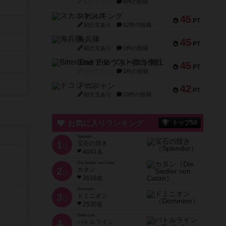
紹介文なし
8件の投稿
スカルキング
45
PT
紹介文あり
12件の投稿
海兵隊
45
PT
紹介文あり
1件の投稿
Bitter End ブタペスト救出作戦
45
PT
紹介文なし
1件の投稿
ドコジャン
42
PT
紹介文あり
10件の投稿
お気に入りランキング
トップ50
Splendor
1
宝石の煌き
位
4041名
Die Siedler von Catan
2
カタン
位
3616名
Dominion
3
ドミニオン
位
2530名
Battle Line
4
バトルライン
位