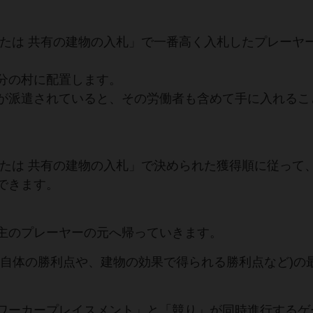
または 共有の建物の入札」で一番高く入札したプレーヤ
分の村に配置します。
が派遣されていると、その労働者も含めて手に入れるこ
または 共有の建物の入札」で決められた獲得順に従って
できます。
主のプレーヤーの元へ帰っていきます。
物自体の勝利点や、建物の効果で得られる勝利点など)の
。
ワーカープレイスメント」と「競り」が同時進行するゲ