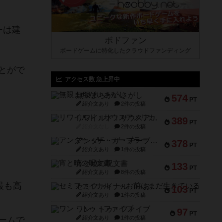
ーは建
ボドファン
ボードゲームに特化したクラウドファンディング
とがで
アクセス数 急上昇中
無限まちがいさがし
574
PT
紹介文あり
2件の投稿
、
リワイルド：サウスアメリカ
389
PT
紹介文なし
2件の投稿
アンダー・ザ・テーブラー
378
PT
紹介文あり
1件の投稿
宵と暁の呪文書
133
PT
紹介文あり
8件の投稿
最も高
セミファイナル ～お前はまだ生きている～
103
PT
紹介文あり
1件の投稿
ワン・トゥ・ファイブ
97
PT
紹介文あり
1件の投稿
ームで