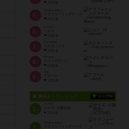
2378名
Terraforming Mars
5
テラフォーミングマーズ
位
2371名
6 nimmt!
6
ニムト
位
2202名
Carcassonne
7
カルカソンヌ
位
2191名
Wingspan
8
ウイングスパン
位
2150名
Azul
9
アズール
位
1903名
興味ありランキング
トップ50
SCYTHE
1
サイズ -大鎌戦役-
位
2415名
Terraforming Mars
2
テラフォーミングマーズ
位