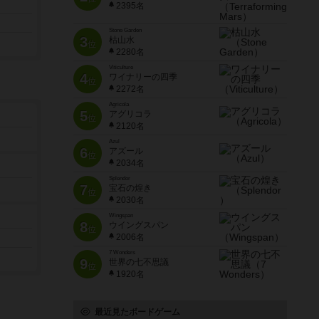
2395名
Stone Garden
3
枯山水
位
2280名
Viticulture
4
ワイナリーの四季
位
2272名
Agricola
5
アグリコラ
位
2120名
Azul
6
アズール
位
2034名
Splendor
7
宝石の煌き
位
2030名
Wingspan
8
ウイングスパン
位
2006名
7 Wonders
9
世界の七不思議
位
1920名
最近見たボードゲーム