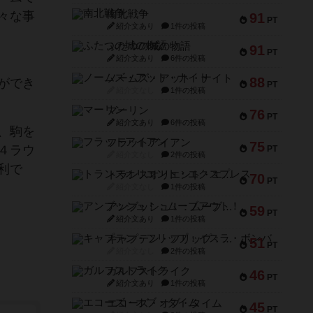
南北戦争
々な事
91
PT
紹介文あり
1件の投稿
ふたつの城の物語
91
PT
紹介文あり
6件の投稿
ノームズ・アット・ナイト
88
ができ
PT
紹介文なし
1件の投稿
マーリン
76
PT
紹介文あり
6件の投稿
、駒を
フラットアイアン
75
４ラウ
PT
紹介文なし
2件の投稿
利で
トランスオリエント・エクスプレス
70
PT
紹介文なし
1件の投稿
アンブッシュ！：ムーブアウト！
59
PT
紹介文あり
1件の投稿
キャプテン・フリップ：イスラ・ボンバ
51
PT
紹介文なし
2件の投稿
ガルフストライク
46
PT
紹介文あり
1件の投稿
エコーズ・オブ・タイム
45
PT