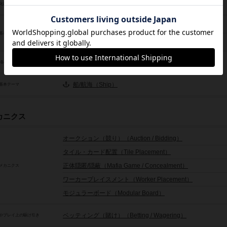
ヨーロッパ（Europe）
化圏など
建物や都市建設（City Builder）
基本目的
領地拡大（Territory）
経済/経営（Economy）
/各種産業
船/航海（Ship）
基本テーマ
カニクス
オークション（競り）（Auction / Bidding）
タイル・カード配置（Tile Placement）
正体隠匿/隠蔽（Mafia Game / Concealment）
メカニクス
ワーカープレイスメント（Worker Placement）
モジュラーボード（Modular Board）
ベッティング（賭け）（Betting / Wagering）
やプレイ上の駆け引き