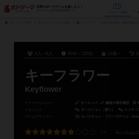
世界のボードゲームを楽しもう！
ボードゲーム専門の総合情報サイト
データベース
検
ボドゲーマTOP
ボードゲームの検索
キーフラワー 完全日本語版の通販/商品詳
2人～6人
90分～120分
12歳～
2
キーフラワー
Keyflower
テーマ/フレーバー
：
ヨーロッパ
建物や都市建設
メカニクス
：
オークション（競り）
ベッティ
ゲームデザイナー
：
セバスチャン・ブリーズデイル（Sebastia
レーティング