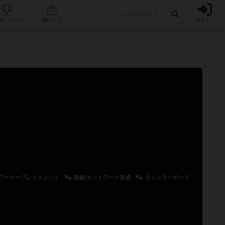
ログイン
カフェ/店舗
人気ボードゲーム
通販ストア
ワーカープレイスメント
路線/ネットワーク形成
モジュラーボード
メモリ