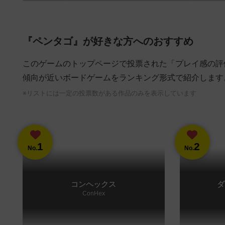
『ペンタゴ』が好きな方へのおすすめ
このゲームのトップページで投票された「プレイ感の評
傾向が近いボードゲームをランキング形式で紹介します
※リストには一定の投票数がある作品のみを表示しています
1
2
No.
No.
コンヘックス
ダ
ConHex