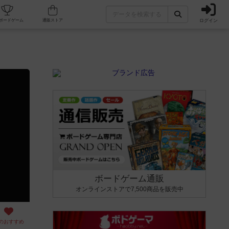
ログイン
カフェ/店舗
人気ボードゲーム
通販ストア
ボードゲーム通販
オンラインストアで7,500商品を販売中
のおすすめ