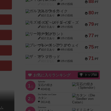
88
PT
紹介文なし
1件の投稿
ガルフストライク
80
PT
紹介文あり
1件の投稿
モズビ－ズ・レイダ－ズ
79
PT
紹介文あり
1件の投稿
リー対グラント
77
PT
紹介文あり
1件の投稿
ブレーキング・アウェイ
75
PT
紹介文あり
4件の投稿
ザ・フラッド
71
PT
紹介文なし
1件の投稿
お気に入りランキング
トップ50
Splendor
1
宝石の煌き
位
4040名
Die Siedler von Catan
2
カタン
位
3614名
ム
Dominion
ドミニオン