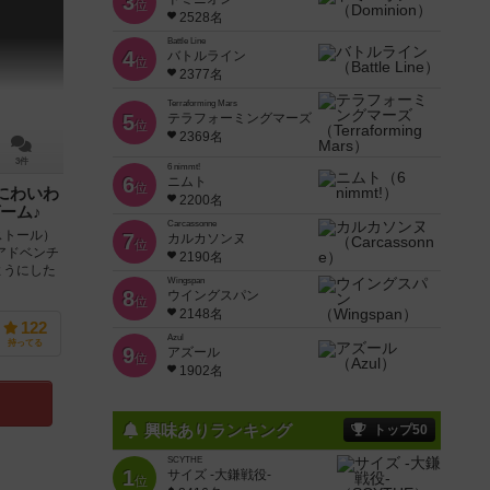
3
位
2528名
Battle Line
4
バトルライン
位
2377名
Terraforming Mars
5
テラフォーミングマーズ
位
2369名
3件
6 nimmt!
6
ニムト
位
にわいわ
2200名
ーム♪
Carcassonne
ストール）
7
カルカソンヌ
位
アドベンチ
2190名
ようにした
Wingspan
8
ウイングスパン
位
2148名
122
Azul
持ってる
9
アズール
位
1902名
興味ありランキング
トップ50
SCYTHE
1
サイズ -大鎌戦役-
位