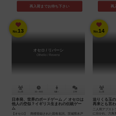
再入荷までお待ち下さい
再
13
14
No.
No.
オセロ / リバーシ
Othello / Reversi
2人用
15～30分
5歳～
17件
2人用
日本発、世界のボードゲーム ／ オセロは
迫りくる玉の
他人の空似？イギリス生まれの伝統ゲー
再来とも言わ
ム
二人用アブスト
に分かれ、六角
【オセロ】 商標登録された固有名詞。茨城県水戸