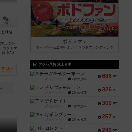
10件
より先
ボドファン
含む5つの
ボードゲームに特化したクラウドファンディング
トラクトゲ
、前後左右
アクセス数 急上昇中
185
持ってる
スチームローラーズ
686
PT
紹介文なし
2件の投稿
テンプテーション
ん
326
PT
紹介文なし
2件の投稿
アマナイト
300
PT
紹介文なし
1件の投稿
ギャンブラー
257
PT
紹介文なし
2件の投稿
コレクト！
240
PT