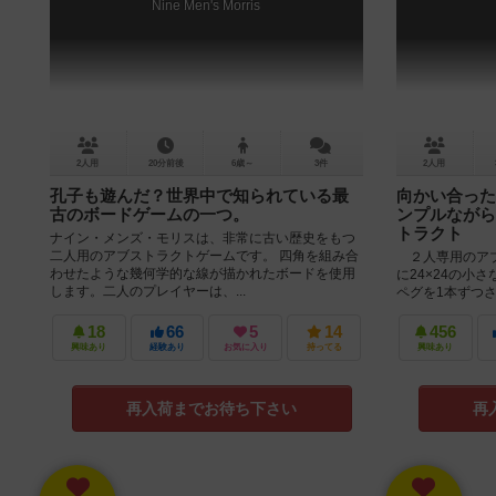
Nine Men's Morris
2人用
20分前後
6歳～
3件
2人用
孔子も遊んだ？世界中で知られている最
向かい合った
古のボードゲームの一つ。
ンプルながら
トラクト
ナイン・メンズ・モリスは、非常に古い歴史をもつ
二人用のアブストラクトゲームです。 四角を組み合
２人専用のアブ
わせたような幾何学的な線が描かれたボードを使用
に24×24の小
します。二人のプレイヤーは、...
ペグを1本ずつ
びの形になるとリ
18
66
5
14
456
興味あり
経験あり
お気に入り
持ってる
興味あり
再入荷までお待ち下さい
再