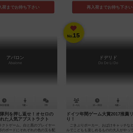
入荷までお待ち下さい
再入荷までお待ち下さい
15
No.
アバロン
ドデリド
Abalone
Do De Li Do
30分前後
7歳～
7件
2～6人
10～20分
8歳～
隊列を押し返せ！オセロの
ドイツ年間ゲーム大賞2017推薦
れた人気アブストラクト
り！
ラクトゲーム。白と黒のプレイヤー
ごきぶりポーカー、おばけキャッチな
形のボードにそれぞれの色の玉を配
ルでこどもも楽しめるものの大人がやっ