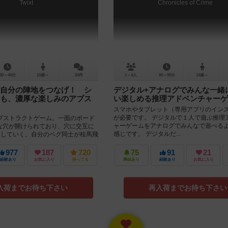
Twixt
Chronicles of Crime
30～40分
10歳～
24件
1～4人
60～90分
14歳～
自分の陣地をつなげ！ シ
デジタル+アナログでみんな一緒
も、濃厚な楽しみのアブス
い楽しめる推理アドベンチャーゲ
スマホやタブレット（専用アプリのイン
が必要です。 デジタルで１人で遊ぶ推理
ストラクトゲーム。一面のボード
ャーゲームをアナログでみんなで遊べる
さな穴が開けられており、穴に交互に
感じです。 デジタルだ...
さしていく。自分のペグ同士が桂馬飛
ンクと呼ばれる...
977
187
720
75
91
21
経験あり
お気に入り
持ってる
興味あり
経験あり
お気に入り
入荷までお待ち下さい
再入荷までお待ち下さい