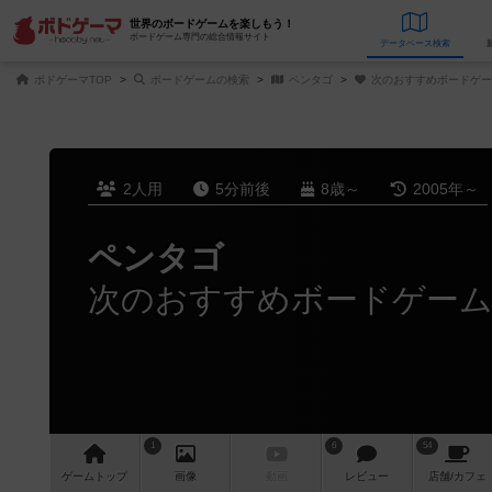
世界のボードゲームを楽しもう！
ボードゲーム専門の総合情報サイト
データベース
検
ボドゲーマTOP
ボードゲームの検索
ペンタゴ
次のおすすめボードゲー
2人用
5分前後
8歳～
2005年～
ペンタゴ
次のおすすめボードゲー
1
6
54
ゲーム
トップ
画像
動画
レビュー
店舗/
カフェ