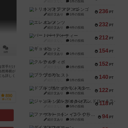
紹介文なし
1件の投稿
トリオンフ ア マレンゴ
236
PT
紹介文あり
1件の投稿
エレメンツ
232
PT
紹介文あり
4件の投稿
バー！パーティー
212
PT
紹介文なし
1件の投稿
ギョッと
154
PT
15件
紹介文あり
1件の投稿
クルティボ
152
PT
は苦手だけ
紹介文なし
1件の投稿
当然将棋が
ブラヴェスト
140
にも詳しく
PT
紹介文なし
1件の投稿
ドブル：ポケットモンスター
122
PT
紹介文あり
4件の投稿
890
持ってる
ジャンヌ・ダルク-オルレアン ドロー＆ライト
118
PT
紹介文なし
5件の投稿
ファースト・イン・フライト
94
PT
紹介文あり
3件の投稿
ダイススローン