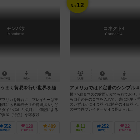
12
No.
モンバサ
コネクト4
Mombasa
Connect 4
75～150分
12歳～
12件
2人用
15分前後
6歳～
うまく貿易を行い世界を経
アメリカではド定番のシンプル４
横７×縦６マスの盤面が立てられており、
ら自分の色のコマを入れて、先に水平・
フリカを舞台に、プレイヤーは投
のいずれかに４つ並べば勝利の４目並べ。
地域にある勅許会社の範囲拡大など
の中で両プレイヤーが４つ揃えられ...
「ダイヤ鉱山の採掘」「簿記による
資産（得点）を稼ぎ競...
552
129
409
11
252
22
経験あり
お気に入り
持ってる
興味あり
経験あり
お気に入り