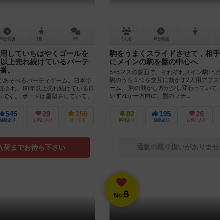
30分前後
7歳～
6件
2人用
15分前後
用していちはやくゴールを
駒をうまくスライドさせて，相手
年以上売れ続けているパーテ
にメインの駒を盤の中心へ
番。
5×5マスの盤面で、それぞれメイン駒1つ
駒のうち１つを交互に動かす2人用アブス
であそべるパーティゲーム。日本で
ーム。 駒の動かし方が少し変わっていて
発売され、80年以上売れ続けているロ
いずれか一方向に、盤のフチ...
ムです。 ボードは星型をしていて、
５個の...
545
29
156
82
195
26
経験あり
お気に入り
持ってる
興味あり
経験あり
お気に入り
通販の取り扱いがありませ
入荷までお待ち下さい
6
No.