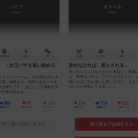
ハイブ
オストル
Hive
Ostle
20分前後
9歳～
4件
2人用
5～15分
6歳～
 ～女王バチを追い詰めろ
攻めなければ、落とされる。
めっちゃシンプル！だけど奥深い。 将棋
ど、簡単なパズル・アブストラクトで、 
ストラクトゲーム。 虫の描かれたタ
強い人はこれも強いと思いますが、 なん
配置／移動させ、相手の女王バチを
ない人と対戦しても楽しい...
れば勝ちです。 虫によって移動方法
行動を読みあ...
369
47
138
174
778
115
経験あり
お気に入り
持ってる
興味あり
経験あり
お気に入り
の取り扱いがありません
再入荷までお待ち下さい