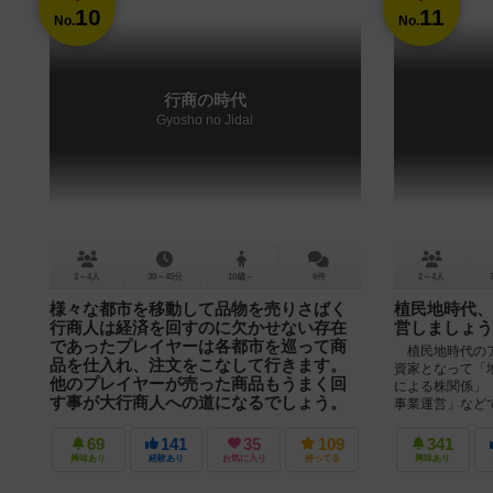
10
11
No.
No.
行商の時代
Gyosho no Jidai
2～4人
30～45分
10歳～
6件
2～4人
様々な都市を移動して品物を売りさばく
植民地時代、
行商人は経済を回すのに欠かせない存在
営しましょう
であったプレイヤーは各都市を巡って商
植民地時代のア
品を仕入れ、注文をこなして行きます。
資家となって「
他のプレイヤーが売った商品もうまく回
による株関係」
す事が大行商人への道になるでしょう。
事業運営」などで
【ピックアンドデリバリーゲーム 行商の時代】 ◆
ゲームの概要◆ 世界は商品が陸路で運搬される行商
69
141
35
109
341
時代、あなたは都市と都市を商品でつなぐ行商人で
興味あり
経験あり
お気に入り
持ってる
興味あり
す。 複数の都市で商品を上...