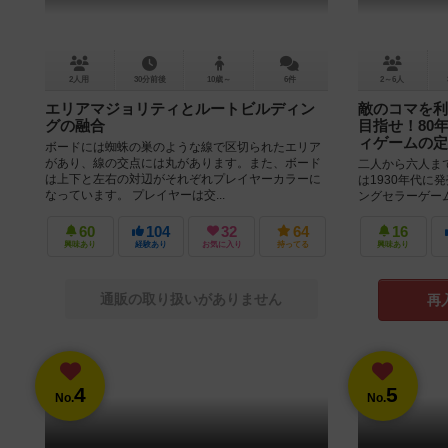
2人用
30分前後
10歳～
6件
2～6人
エリアマジョリティとルートビルディン
敵のコマを利
グの融合
目指せ！80
ィゲームの定
ボードには蜘蛛の巣のような線で区切られたエリア
があり、線の交点には丸があります。また、ボード
二人から六人ま
は上下と左右の対辺がそれぞれプレイヤーカラーに
は1930年代に
なっています。 プレイヤーは交...
ングセラーゲー
星の角の部分に１
60
104
32
64
16
興味あり
経験あり
お気に入り
持ってる
興味あり
通販の取り扱いがありません
再
4
5
No.
No.