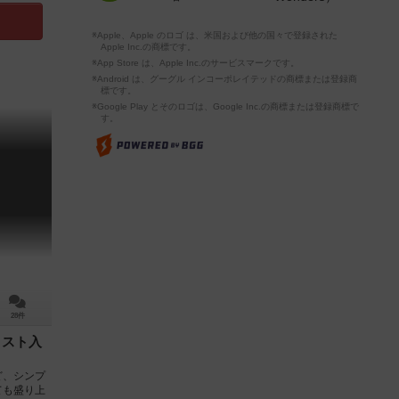
※Apple、Apple のロゴ は、米国および他の国々で登録された
Apple Inc.の商標です。
※App Store は、Apple Inc.のサービスマークです。
※Android は、グーグル インコーポレイテッドの商標または登録商
標です。
※Google Play とそのロゴは、Google Inc.の商標または登録商標で
す。
28件
リスト入
ど、シンプ
ても盛り上