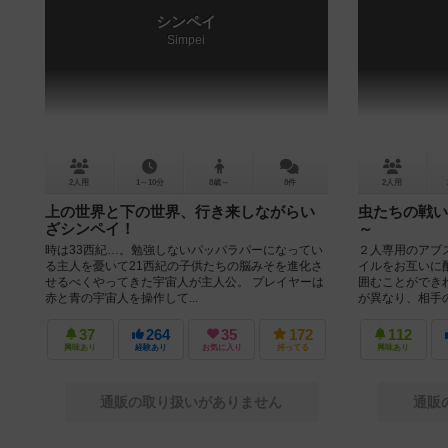
シンペイ
Simpei
2人用
1～10分
8歳～
8件
2人用
上の世界と下の世界、行き来しながらい
虫たちの戦い
ざシンペイ！
～
時は33西紀…。勉強しないパッパラパーになってい
２人専用のアブ
る主人を憂いて21西紀の子供たちの脳みそを進化さ
イルをお互いに
せるべくやってきた宇宙人が主人公。 プレイヤーは
囲むことができ
赤と青の宇宙人を操作して...
が異なり、相手の
37
264
35
172
112
興味あり
経験あり
お気に入り
持ってる
興味あり
通販の取り扱いがありません
通販