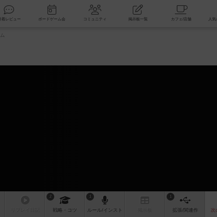
索
新着レビュー
ボードゲーム会
コミュニティ
掲示板一覧
ム
ム
2
1
1
リプレイ
日記
戦略
・コツ
ルール
/インスト
掲示板
拡張/関連
作
次