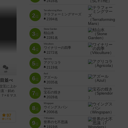
2416名
Terraforming Mars
2
テラフォーミングマーズ
位
2394名
Stone Garden
3
枯山水
位
2281名
Viticulture
4
ワイナリーの四季
位
2272名
Agricola
5
アグリコラ
位
2119名
4件
Azul
6
アズール
位
目並べ
2035名
交互に上か
Splendor
垂直・斜め
7
宝石の煌き
位
７×６マス
2028名
Wingspan
8
ウイングスパン
位
2006名
97
7 Wonders
持ってる
9
世界の七不思議
位
1919名