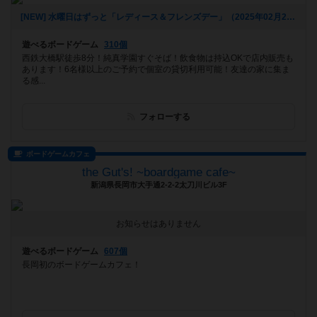
[NEW] 水曜日はずっと「レディース＆フレンズデー」（2025年02月28日 17時19分）
遊べるボードゲーム
310個
西鉄大橋駅徒歩8分！純真学園すぐそば！飲食物は持込OKで店内販売も
あります！6名様以上のご予約で個室の貸切利用可能！友達の家に集ま
る感...
フォローする
ボードゲームカフェ
the Gut's! ~boardgame cafe~
新潟県長岡市大手通2-2-2太刀川ビル3F
お知らせはありません
遊べるボードゲーム
607個
長岡初のボードゲームカフェ！