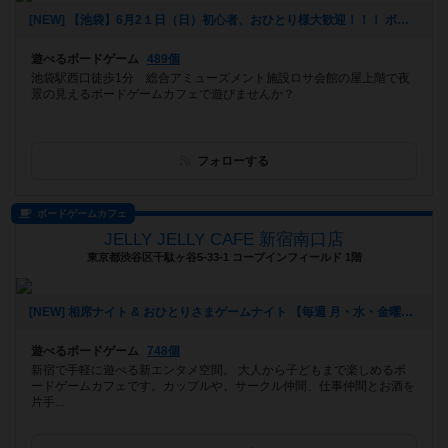
[NEW] 【池袋】6月2１日（日）初心者、おひとり様大歓迎！！！ ボードゲーム軽量級～中量級 自粛おつかれリフレッシュ相席ナイト (対策バッチリ！！) （2020年06月01日 13時52分）
遊べるボードゲーム
489個
池袋駅西口徒歩1分 総合アミューズメント施設ロサ会館の屋上階で夜
景の見えるボードゲームカフェで遊びませんか？
フォローする
ボードゲームカフェ
JELLY JELLY CAFE 新宿南口店
東京都渋谷区千駄ヶ谷5-33-1​ コープインフィールド 1階
[NEW] 相席ナイト & おひとりさまゲームナイト 【毎週 月・水・金曜日】（2020年02月28日 16時56分）
遊べるボードゲーム
748個
新宿で手軽に遊べる新エンタメ空間。 大人から子どもまで楽しめるボ
ードゲームカフェです。カップルや、サークル仲間、仕事仲間とお酒を
片手...