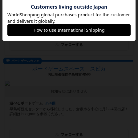
[NEW] 【イベント】プレイ・ホビージャパン！ 『ドミニオン』キャンペーン開催！（11/4 追記アリ）（2024年10月24日 21時41分）
遊べるボードゲーム
1145個
1000種類のゲームが遊べる！ さいたま市の本屋の中にあるボードゲ
ームショップ＆カフェ
フォローする
ボードゲームカフェ
ボードゲームスペース スピカ
岡山県都窪郡早島町前潟596
お知らせはありません
遊べるボードゲーム
294個
早島町観光センターから移転しました。倉敷市を中心に月1～4回出店！
詳細はInsagramを参照ください。
フォローする