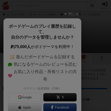
ログイン
閉じる
ボドゲーマTOP
ボードゲームの検索
ペンタゴ
カフェ/店舗情報
ボードゲームのプレイ履歴を記録し
て、
ペンタゴ
自分のデータを管理しませんか？
54店のカフェ/スペースが提供中
約75,000人
がボドゲーマを利用中！
遊んだボードゲームを記録する
1
6
54
トップ
画像
動画
レビュー
カフェ
気になるゲームのレビューを読む
ペンタゴで遊ぶことができるボードゲームカフェ・プレイスペースが54店登
お気に入り作品・所有リストの共
録されています。公開プロフィールの都道府県が設定されたアカウントでロ
グインすると、同じ都道府県内の店舗に絞り込むボタンが表示されます。
有
ログイン / 会員登録（10秒）
ボードゲームカフェ
ボードゲームカフェSpla
Google
X
奈良県奈良市奈良市西大寺北町1丁目6-10 北和ビル3階
Apple
Facebook