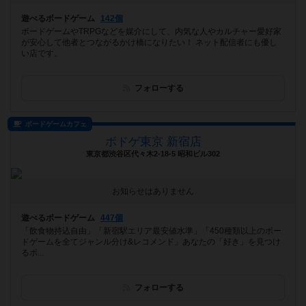
遊べるボードゲーム
142個
ボードゲームやTRPGなどを媒介にして、内気な人やカルチャー愛好家
が安心して他者とつながるかけ橋になりたい！ ネット配信者にも優し
い店です。
フォローする
ボードゲームカフェ
ボドゲ東京 新宿店
東京都渋谷区代々木2-18-5 昭和ビル302
お知らせはありません
遊べるボードゲーム
447個
「飲食物持込自由」「新宿駅エリア最安値水準」「450種類以上のボー
ドゲームを全てジャンル分け&レコメンド」あなたの「好き」を見つけ
るボ...
フォローする