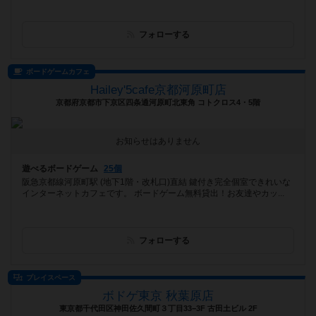
フォローする
ボードゲームカフェ
Hailey'5cafe京都河原町店
京都府京都市下京区四条通河原町北東角 コトクロス4・5階
お知らせはありません
遊べるボードゲーム
25個
阪急京都線河原町駅 (地下1階・改札口)直結 鍵付き完全個室できれいな
インターネットカフェです。 ボードゲーム無料貸出！お友達やカッ...
フォローする
プレイスペース
ボドゲ東京 秋葉原店
東京都千代田区神田佐久間町３丁目33−3F 古田土ビル 2F