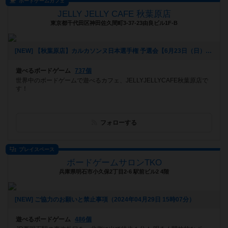
ボードゲームカフェ
JELLY JELLY CAFE 秋葉原店
東京都千代田区神田佐久間町3-37-23由良ビル1F-B
[NEW] 【秋葉原店】カルカソンヌ日本選手権 予選会【6月23日（日）】（2024年05月15日 15時55分）
遊べるボードゲーム
737個
世界中のボードゲームで遊べるカフェ、JELLYJELLYCAFE秋葉原店で
す！
フォローする
プレイスペース
ボードゲームサロンTKO
兵庫県明石市小久保2丁目2-6 駅前ビル2 4階
[NEW] ご協力のお願いと禁止事項（2024年04月29日 15時07分）
遊べるボードゲーム
486個