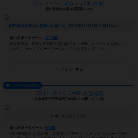
ボードゲーム&カフェDEJANA
愛知県豊橋市富本町国隠 20の5
[NEW] 年末年始の営業のお知らせ（2025年12月06日 14時31分）
遊べるボードゲーム
1023個
豊鉄渥美線 愛知大学前駅の目の前です。 美味しいドリンクを味わい
ながら、 ゆっくりボードゲームやパズルを楽しんで下さい。
フォローする
ボードゲームカフェ
JELLY JELLY CAFE 水道橋店
東京都千代田区神田三崎町3-7-13田中ビル3階
お知らせはありません
遊べるボードゲーム
500個
JR水道橋駅から徒歩90！ 個室有りでデートにもピッタリのボードゲー