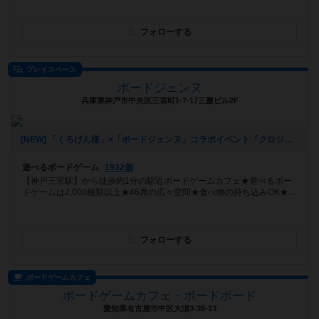
フォローする
プレイスペース
ボードジェンヌ
兵庫県神戸市中央区三宮町1-7-17三慶ビル2F
[NEW] 「くろげん様」×「ボードジェンヌ」コラボイベント『クロジェンヌ会』（2021年02月13日 14時21分）
遊べるボードゲーム
1932個
【神戸三宮駅】から徒歩約1分の駅近ボードゲームカフェ★遊べるボー
ドゲームは2,000種類以上★46席の広々空間★食べ物の持ち込みOK★...
フォローする
ボードゲームカフェ
ボードゲームカフェ・ボードボード
愛知県名古屋市中区大須3-38-13