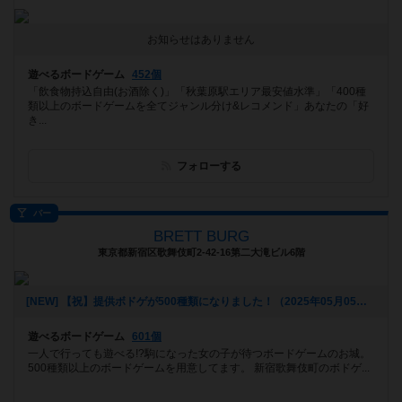
お知らせはありません
遊べるボードゲーム
452個
「飲食物持込自由(お酒除く)」「秋葉原駅エリア最安値水準」「400種
類以上のボードゲームを全てジャンル分け&レコメンド」あなたの「好
き...
フォローする
バー
BRETT BURG
東京都新宿区歌舞伎町2-42-16第二大滝ビル6階
[NEW] 【祝】提供ボドゲが500種類になりました！（2025年05月05日 18時08分）
遊べるボードゲーム
601個
一人で行っても遊べる!?駒になった女の子が待つボードゲームのお城。
500種類以上のボードゲームを用意してます。 新宿歌舞伎町のボドゲ...