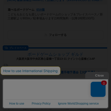
[NEW] 最新情報はTwitterにてお届けします（2019年10月27日 11時20分）
遊べるボードゲーム
654個
こどももおとなも楽しいボードゲームのショップ＆プレイスペース／新
三郷駅より900m／駐車場あります(1時間無料・以降1時間100円)
フォローする
プレイスペース
ボードゲームショップ ギルド
大阪府大阪市中央区東心斎橋一丁目13-11 クイント心斎橋ビル6F
[NEW] 【8月25日】ラミィキューブ日本選手権予選会【大阪予選】（2019年07月13日 21時47分）
遊べるボードゲーム
1021個
心斎橋駅から徒歩3分！広々としたプレイスペースで約1000種類を超え
るボードゲームで遊んでいただけます。広さは関西最大級！
フォローする