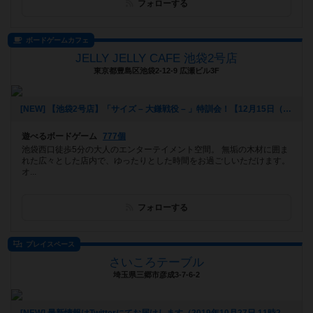
フォローする
ボードゲームカフェ
JELLY JELLY CAFE 池袋2号店
東京都豊島区池袋2-12-9 広瀬ビル3F
[NEW] 【池袋2号店】「サイズ – 大鎌戦役 – 」特訓会！【12月15日（日）】（2019年11月30日 20時39分）
遊べるボードゲーム
777個
池袋西口徒歩5分の大人のエンターテイメント空間。 無垢の木材に囲ま
れた広々とした店内で、ゆったりとした時間をお過ごしいただけます。
オ...
フォローする
プレイスペース
さいころテーブル
埼玉県三郷市彦成3-7-6-2