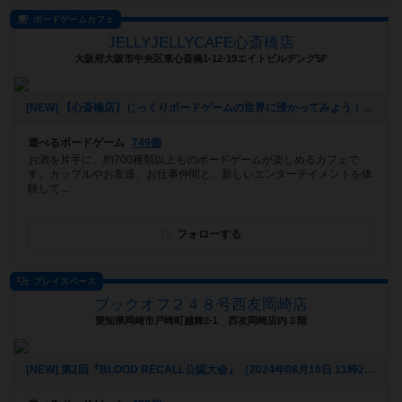
ボードゲームカフェ
JELLYJELLYCAFE心斎橋店
大阪府大阪市中央区東心斎橋1-12-19エイトビルヂング5F
[NEW] 【心斎橋店】じっくりボードゲームの世界に浸かってみよう！平日重ゲー会【テラフォーミング・マーズ】（2024年08月28日 13時22分）
遊べるボードゲーム
749個
お酒を片手に、約700種類以上ものボードゲームが楽しめるカフェで
す。カップルやお友達、お仕事仲間と、新しいエンターテイメントを体
験して...
フォローする
プレイスペース
ブックオフ２４８号西友岡崎店
愛知県岡崎市戸崎町越舞2-1 西友岡崎店内３階
[NEW] 第2回『BLOOD RECALL公認大会』（2024年08月10日 11時22分）