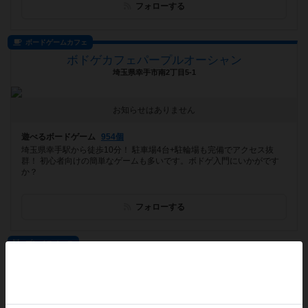
フォローする
ボードゲームカフェ
ボドゲカフェパープルオーシャン
埼玉県幸手市南2丁目5-1
お知らせはありません
遊べるボードゲーム
954個
埼玉県幸手駅から徒歩10分！ 駐車場4台+駐輪場も完備でアクセス抜
群！ 初心者向けの簡単なゲームも多いです。ボドゲ入門にいかがです
か？
フォローする
プレイスペース
ボードゲームショップ＆カフェ クエスチョン
埼玉県さいたま市中央区上落合2-3-5 アルーサB館