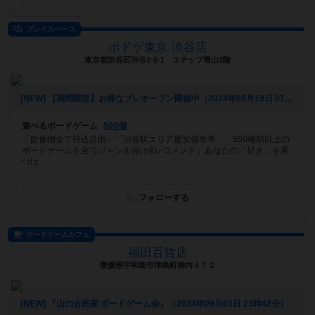
プレイスペース
ボドゲ東京 渋谷店
東京都渋谷区渋谷2-5-1 ステップ青山3階
[NEW] 【期間限定】お得なプレオープン開催中（2024年09月19日 07時32分）
遊べるボードゲーム
509個
「飲食物全て持込自由」「渋谷駅エリア最安値水準」「550種類以上の
ボードゲームを全てジャンル分け&レコメンド」あなたの「好き」を見
つけ...
フォローする
ボードゲームカフェ
福田百貨店
愛媛県宇和島市津島町御内４７２
[NEW] 『山の古民家 ボードゲーム会』（2024年09月03日 23時42分）