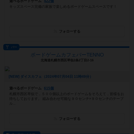
遊べるボードゲーム
422個
キッズスペース完備の家族で楽しめるボードゲームスペースです！
フォローする
バー
ボードゲームカフェバーTENNO
北海道札幌市西区琴似2条2丁目2-16
[NEW] ダイスカフェ（2024年07月04日 11時49分）
遊べるボードゲーム
615個
札幌市西区琴似で，５００個以上のボードゲームをそろえて，皆様をお
待ちしております。 組み合わせ可能な９０センチ×９０センチのテーブ
ル...
フォローする