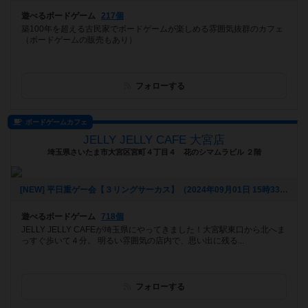
遊べるボードゲーム
217個
築100年を超える古民家でボードゲームが楽しめる雰囲気抜群のカフェ
（ボードゲームの販売もあり）
フォローする
ボードゲームカフェ
JELLY JELLY CAFE 大宮店
埼玉県さいたま市大宮区宮町４丁目４ 花のシマムラビル ２階
[NEW] 平日重ゲー会【３リングサーカス】（2024年09月01日 15時33分）
遊べるボードゲーム
718個
JELLY JELLY CAFEが埼玉県にやってきました！大宮駅東口から北へま
っすぐ歩いて４分。 明るい雰囲気の店内で、思い出に残る...
フォローする