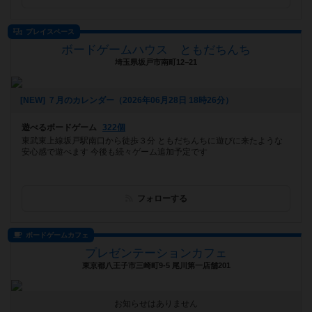
プレイスペース
ボードゲームハウス ともだちんち
埼玉県坂戸市南町12−21
[NEW] ７月のカレンダー（2026年06月28日 18時26分）
遊べるボードゲーム
322個
東武東上線坂戸駅南口から徒歩３分 ともだちんちに遊びに来たような
安心感で遊べます 今後も続々ゲーム追加予定です
フォローする
ボードゲームカフェ
プレゼンテーションカフェ
東京都八王子市三崎町9-5 尾川第一店舗201
お知らせはありません