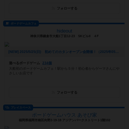
フォローする
ボードゲームカフェ
hideout
神奈川県鎌倉市大船1丁目12-23 SKビルⅡ ４F
[NEW] 2025/5/25(日) 初めてのカタンオープン会開催！（2025年05月01日 13時31分）
遊べるボードゲーム
234個
大船初のボードゲームカフェ！駅から５分！初心者からゲーマさんにや
さしいお店です
フォローする
プレイスペース
ボードゲームハウス あそび家
福岡県福岡市南区向野2-19-18 アジアンパークストリート1階102