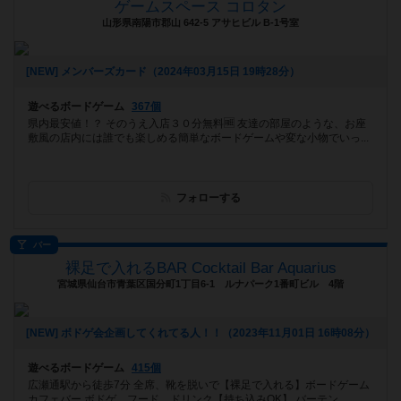
ゲームスペース コロタン
山形県南陽市郡山 642-5 アサヒビル B-1号室
[NEW] メンバーズカード（2024年03月15日 19時28分）
遊べるボードゲーム
367個
県内最安値！？ そのうえ入店３０分無料🆓 友達の部屋のような、お座
敷風の店内には誰でも楽しめる簡単なボードゲームや変な小物でいっ...
フォローする
バー
裸足で入れるBAR Cocktail Bar Aquarius
宮城県仙台市青葉区国分町1丁目6-1 ルナパーク1番町ビル 4階
[NEW] ボドゲ会企画してくれてる人！！（2023年11月01日 16時08分）
遊べるボードゲーム
415個
広瀬通駅から徒歩7分 全席、靴を脱いで【裸足で入れる】ボードゲーム
カフェバー ボドゲ、フード、ドリンク【持ち込みOK】 バーテン...