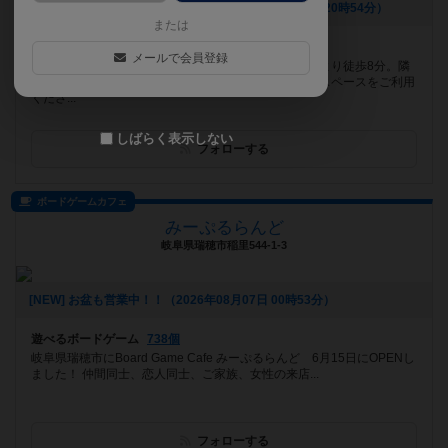
[NEW] ８/10～8/14は祝日営業です（2026年08月08日 20時54分）
または
遊べるボードゲーム
493個
メールで会員登録
奈良市のボードゲームカフェです。近鉄大和西大寺駅より徒歩8分。隣
にコインパーキングもあります。駐輪場はビル付属のスペースをご利用
くださ...
しばらく表示しない
フォローする
ボードゲームカフェ
みーぷるらんど
岐阜県瑞穂市稲里544-1-3
[NEW] お盆も営業中！！（2026年08月07日 00時53分）
遊べるボードゲーム
738個
岐阜県瑞穂市にBoard Game Cafe みーぷるらんど 6月15日にOPENし
ました！ 仲間同士、恋人同士、ご家族、女性の来店...
フォローする