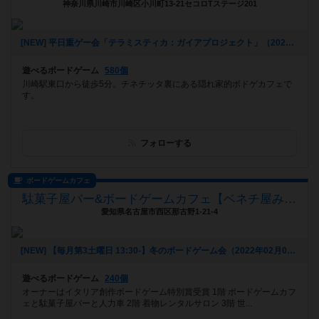
神奈川県川崎市川崎区小川町13-21セコロTステージ201
[NEW] 平日重ゲー会「テラミスティカ：ガイアプロジェクト」（2023年01月27日 16時35分）
遊べるボードゲーム
580個
川崎駅東口から徒歩5分。チネチッタ裏にある隠れ家的ボドゲカフェで
す。
フォローする
ボードゲームカフェ
駄菓子屋バー&ボードゲームカフェ【ベネチ屋みうらん】
愛知県名古屋市西区那古野1-21-4
[NEW] 【毎月第3土曜日 13:30-】冬のボードゲーム会（2022年02月06日 10時10分）
遊べるボードゲーム
240個
オーナーはイタリア創作ボードゲーム特別賞受賞 1階 ボードゲームカフ
ェと駄菓子屋バーと人力車 2階 着物レンタルサロン 3階 世...