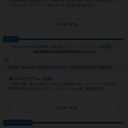
JR西明石駅の東改札口を、北側に出て徒歩１分！ 明るく開放的なボー
ドゲームスペースです。 Free Wi-Fi。飲食の持ち込み可。
フォローする
バー
AmusementBAR Salute 〜ボードゲーム×梅酒〜
大阪府高槻市大阪府高槻市城北町2-14-13-1B
[NEW] ☆KLASK JAPANCUP2024☆（2024年04月04日 15時14分）
遊べるボードゲーム
271個
〜高槻で唯一遊びに特化した楽しめるBARです〜 ボードゲーム⚔️常時
梅酒70種以上 飲めない方はノンアルコールも有 ☆阪急高槻市...
フォローする
プレイスペース