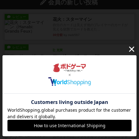
会員の新しい投稿
レビュー
花火：スターマイン
自分のカードは見えず他のプレイヤーのカードが
見える状態でカードを教えた...
30分前
by mob567
レビュー
充実
アンダー・ザ・テーブラー
笑えるバカゲームを集めているライトゲーマーと
してのレビューです。正体隠...
約3時間前
by toyota
レビュー
充実
ワン・トゥ・ファイブ
とにかくお手軽にすき間時間をうめるゲームとし
て重宝するゲームです。いわ...
約4時間前
by nabekoh
レビュー
充実
エコーズ・オブ・タイム
カードゲームにファイナルファンタジーのアクテ