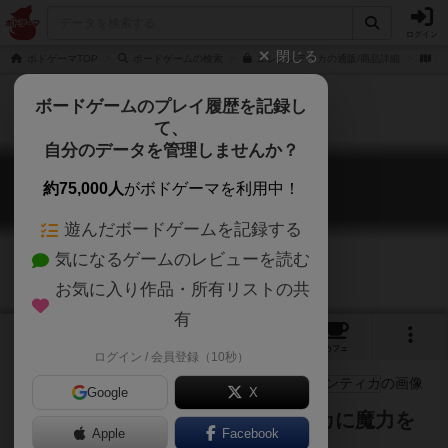
ログイン
閉じる
ボドゲーマTOP
ボードゲームの検索
エレメンティカの通販/商品詳細
作
ボードゲームのプレイ履歴を記録し
て、
自分のデータを管理しませんか？
エレメンティカ
約75,000人
がボドゲーマを利用中！
Elementica
遊んだボードゲームを記録する
気になるゲームのレビューを読む
お気に入り作品・所有リストの共
有
3
1
3
トップ
画像
動画
レビュー
カフェ
ログイン / 会員登録（10秒）
Google
X
プラントを建設し、エレメンティカに魔力を
Apple
Facebook
供給せよ