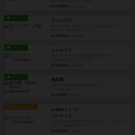
列まで攻撃できるが、自分...
約15時間前
by うらまこ
レビュー
フリップ７
カードをめくるかパスをするかを決めてパスした
時のカード数字が得点になる...
約16時間前
by mob567
レビュー
コンセプト
親のプレイヤーがお題を決めて限られたヒントの
中から他のプレイヤーに当て...
約16時間前
by mob567
レビュー
海兵隊
1988年にVictory Gamesが出版した
『Leathernec...
約16時間前
by Chaco
ルール/インスト
画像付き
充実
パーミッド
おばあちゃんは猫が大好きです!しかし、あまりに
も多くの猫を飼っているた...
約16時間前
by jurong