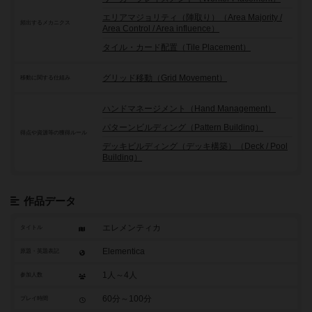
エリアマジョリティ（陣取り）（Area Majority /
頻出するメカニクス
Area Control / Area influence）
タイル・カード配置（Tile Placement）
グリッド移動（Grid Movement）
移動に関する仕組み
ハンドマネージメント（Hand Management）
パターンビルディング（Pattern Building）
得点や資源等の獲得ルール
デッキビルディング（デッキ構築）（Deck / Pool
Building）
作品データ
エレメンティカ
タイトル
Elementica
原題・英題表記
1人～4人
参加人数
60分～100分
プレイ時間