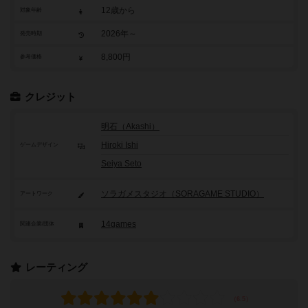
12歳から
対象年齢
2026年～
発売時期
8,800円
参考価格
クレジット
明石（Akashi）
Hiroki Ishi
ゲームデザイン
Seiya Seto
ソラガメスタジオ（SORAGAME STUDIO）
アートワーク
14games
関連企業/団体
レーティング