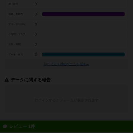
0
運・確率
3
戦略・判断力
0
交渉・立ち回り
0
心理戦・ブラフ
0
攻防・戦闘
3
アート・外見
似たプレイ感のゲームを探す→
データに関する報告
ログインするとフォームが表示されます
レビュー 1件