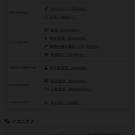
ヨーロッパ（Europe）
地域や文化圏など
日本（Japan）
冒険（Adventure）
開拓/調査（Exploring）
ゲームの基本目的
建物や都市建設（City Builder）
領地拡大（Territory）
科学者/研究（Scientist）
主要登場人物/職業や生物
経済/経営（Economy）
政治経済/各種産業
工業/製造（Manufacture）
大人向け（Adult）
その他のコンセプト
メカニクス
ワーカープレイスメント（Worker Placement）