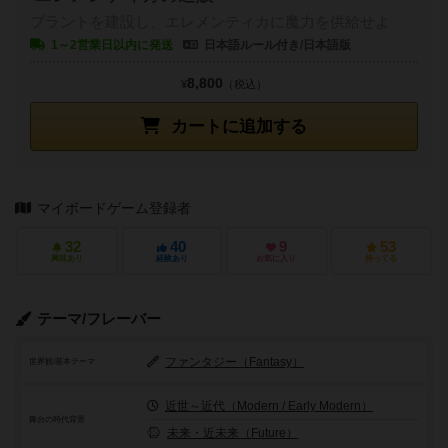
プラントを建設し、エレメンティカに魔力を供給せよ
1～2営業日以内に発送
日本語ルール付き/日本語版
8,800
¥
（税込）
カートに追加する
マイボードゲーム登録者
32
40
9
53
興味あり
経験あり
お気に入り
持ってる
テーマ/フレーバー
ファンタジー（Fantasy）
世界観/基本テーマ
近世～近代（Modern / Early Modern）
舞台の時代背景
未来・近未来（Future）