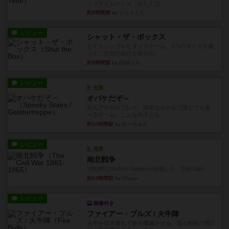
ィブタイムバトル（もしくは...
約8時間前
by ジェイとと
レビュー
シャット・ザ・ボックス
とてもシンプルなダイスゲーム。2つのダイスを振
って、出目の合計を自分の...
約8時間前
by OSAっち
レビュー
充実
オバケだぞ～
対人アナログプレイ。簡単なルールで誰とでも遊
べるゲーム。こんなの子ども...
約10時間前
by おーちゃん
レビュー
充実
南北戦争
1983年にVictory Gamesが出版した『The Civil ...
約13時間前
by Chaco
レビュー
画像付き
ファイアー・ブルズ / 火牛陣
火牛を引き連れて敵を殲滅させる。縦か斜めで前2