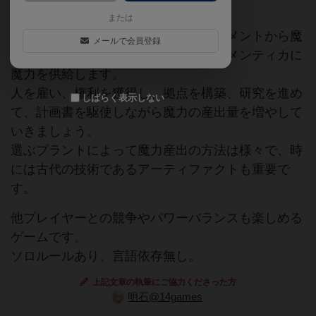
または
あなたは魔法技師として、様々なエレメントから魔
メールで会員登録
力を生み出すプラントを建設し、エレメンティカに
魔力を供給します。
人を雇い、権利を獲得し、拠点を構築、研究を進め
しばらく表示しない
て、計画書を駆使しながら魔力の産出量を増やして
いきましょう。
選ぶプラントによって魔力産出の方法は様々で、時
には古代の技術であるアーティファクトも重要で
す。
他プレイヤーとの競争やパワーバランスも楽しめる
ゲームです。
ソロルールあり、言語依存無し。
上記文章の執筆にご協力くださった方
明石@14games