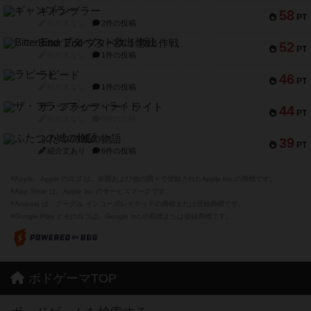
ギャンブラー
58
PT
紹介文なし
2件の投稿
Bitter End ブタペスト救出作戦
52
PT
紹介文なし
1件の投稿
ラピード
46
PT
紹介文なし
1件の投稿
ザ・フラッフィー・ライト
44
PT
紹介文なし
0件の投稿
ふたつの城の物語
39
PT
紹介文あり
6件の投稿
※Apple、Apple のロゴ は、米国および他の国々で登録されたApple Inc.の商標です。
※App Store は、Apple Inc.のサービスマークです。
※Android は、グーグル インコーポレイテッドの商標または登録商標です。
※Google Play とそのロゴは、Google Inc.の商標または登録商標です。
ボドゲーマTOP