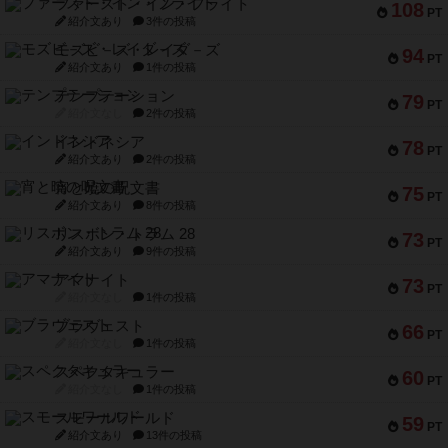
ファースト・イン・フライト
108
PT
紹介文あり
3件の投稿
モズビ－ズ・レイダ－ズ
94
PT
紹介文あり
1件の投稿
テンプテーション
79
PT
紹介文なし
2件の投稿
インドネシア
78
PT
紹介文あり
2件の投稿
宵と暁の呪文書
75
PT
紹介文あり
8件の投稿
リスボン・トラム 28
73
PT
紹介文あり
9件の投稿
アマナイト
73
PT
紹介文なし
1件の投稿
ブラヴェスト
66
PT
紹介文なし
1件の投稿
スペクタキュラー
60
PT
紹介文なし
1件の投稿
スモールワールド
59
PT
紹介文あり
13件の投稿