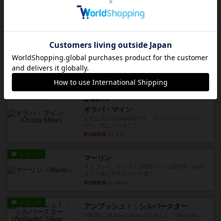
1988年にVictory Gamesが出版した
『Leathernec...
約1時間前
by Chaco
ルール/インスト
画像付き
充実
パーミッド
おばあちゃんは猫が大好きです!しかし、あまりに
も多くの猫を飼っているた...
約1時間前
by jurong
レビュー
画像付き
オラパ・マイン
お気に入りのplayte製です。オラパスペースから
やり、気に入りました...
約1時間前
by くみ
レビュー
マーリン
４人プレイ。インスト1時間プレイ2時間半。結構
ダイス運と手札のカード運...
約2時間前
by oliber
レビュー
アンブッシュ！：シルバースター
1987年にVictory Gamesが出版した『Silver Sta...