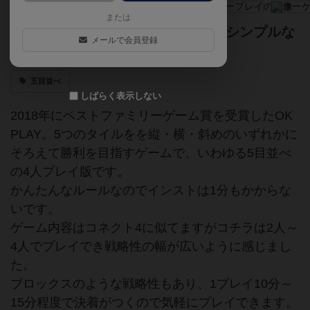
または
カラータイルを先に5つ並べろ！ シンプルな
メールで会員登録
がら奥深いボードゲーム
五目並べ
しばらく表示しない
2018年にベストファミリーゲーム賞を受賞したOK
PLAY。5つのタイルをを縦・横・斜めのいずれかに
そろえて勝利を目指すゲームで、いわゆる5目並べ
の4人プレイ版です。
かんたんなルールなのでインストは1分もかからな
いです。
ゲーム内容はコネクト4に似てますがコチラは2人～
4人でプレイでき戦略性の幅が広いように感じまし
た。
ブロックスのような戦略性もあり、1プレイ10分～
15分程度で決着がつくので気軽にプレイできます。