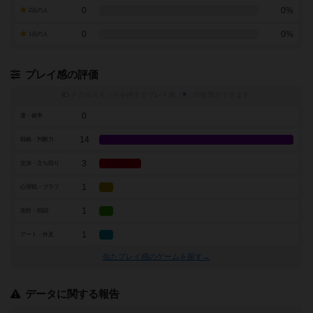
0
0%
2点の人
0
0%
1点の人
プレイ感の評価
トグルスイッチを押すとプレイ感（
※
）の投票ができます
0
運・確率
14
戦略・判断力
3
交渉・立ち回り
1
心理戦・ブラフ
1
攻防・戦闘
1
アート・外見
似たプレイ感のゲームを探す→
データに関する報告