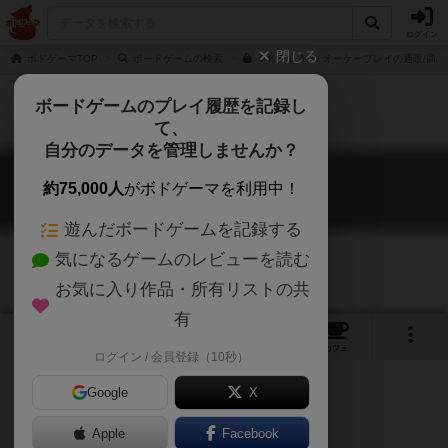
ログイン
閉じる
ボドゲーマTOP
ボードゲームの検索
ＯＫＰＬＡＹ/ オーケープレイの通販/商品
ボードゲームのプレイ履歴を記録し
て、
自分のデータを管理しませんか？
オーケープレイ
約75,000人
がボドゲーマを利用中！
OK Play
遊んだボードゲームを記録する
気になるゲームのレビューを読む
お気に入り作品・所有リストの共
有
5
4
13
トップ
画像
動画
レビュー
カフェ
ログイン / 会員登録（10秒）
Google
X
Apple
Facebook