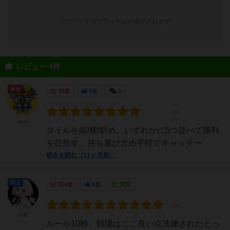
ログインするとフォームが表示されます
レビュー 4件
勇者
70名
0名
0
amu
タイルを縦/横/斜め、いずれかに5つ並べて勝利
を目指す。持ち運び含め手軽でキャッチー
続きを読む（11ヶ月前）
国王
214名
2名
充実
六華
ルール10秒、戦場はここ良い点洗練されたとっ