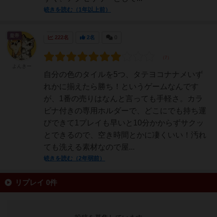
続きを読む（1年以上前）
皇帝
222名
2名
0
よんきー
自分の色のタイルを5つ、タテヨコナナメいず
れかに揃えたら勝ち！というゲームなんです
が、1番の売りはなんと言っても手軽さ。カラ
ビナ付きの専用ホルダーで、どこにでも持ち運
びできて1プレイも早いと10分かからずサクッ
とできるので、空き時間とかに凄くいい！汚れ
ても洗える素材なので屋...
続きを読む（2年弱前）
リプレイ 0件