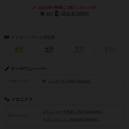
上記文章の執筆にご協力くださった方
levi
[退会者:99999]
マイボードゲーム登録者
62
80
17
114
興味あり
経験あり
お気に入り
持ってる
テーマ/フレーバー
ノンテーマ（Non-Themed）
その他のコンセプト
メカニクス
タイル・カード配置（Tile Placement）
頻出するメカニクス
アブストラクト（Abstract Strategy）