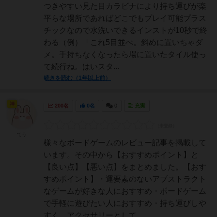
つきやすい見た目カラビナにより持ち運びが楽
平らな場所であればどこでもプレイ可能プラス
チックなので水洗いできるインストが10秒で終
わる（例）「これ5目並べ。斜めに置いちゃダ
メ。手持ちなくなったら場に置いたタイル使っ
て続行ね。はいスタ...
続きを読む（1年以上前）
神
200名
0名
0
充実
てう
様々なボードゲームのレビュー記事を掲載して
います。その中から【おすすめポイント】と
【良い点】【悪い点】をまとめました。【おす
すめポイント】・運要素のないアブストラクト
なゲームが好きな人におすすめ・ボードゲーム
で手軽に遊びたい人におすすめ・持ち運びしや
すく、アクセサリーとして...