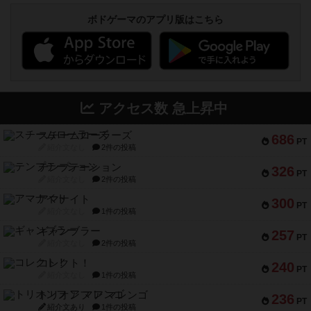
ボドゲーマのアプリ版はこちら
アクセス数 急上昇中
スチームローラーズ
686
PT
紹介文なし
2件の投稿
テンプテーション
326
PT
紹介文なし
2件の投稿
アマナイト
300
PT
紹介文なし
1件の投稿
ギャンブラー
257
PT
紹介文なし
2件の投稿
コレクト！
240
PT
紹介文なし
1件の投稿
トリオンフ ア マレンゴ
236
PT
紹介文あり
1件の投稿