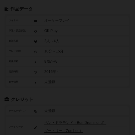
作品データ
オーケープレイ
タイトル
OK Play
原題・英題表記
2人～4人
参加人数
10分～15分
プレイ時間
8歳から
対象年齢
2016年～
発売時期
未登録
参考価格
クレジット
未登録
ゲームデザイン
ベン・ドラモンド（Ben Drummond）
アートワーク
ゾー・リー（Zoe Lee）