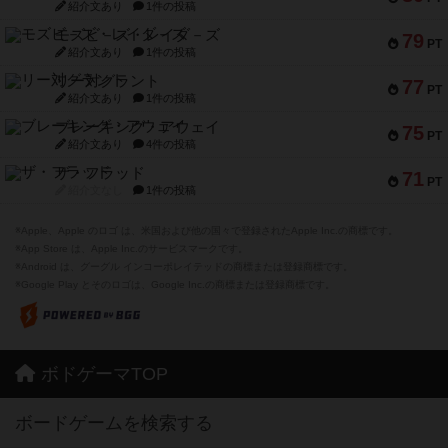
紹介文あり
1件の投稿
モズビ－ズ・レイダ－ズ
79
PT
紹介文あり
1件の投稿
リー対グラント
77
PT
紹介文あり
1件の投稿
ブレーキング・アウェイ
75
PT
紹介文あり
4件の投稿
ザ・フラッド
71
PT
紹介文なし
1件の投稿
※Apple、Apple のロゴ は、米国および他の国々で登録されたApple Inc.の商標です。
※App Store は、Apple Inc.のサービスマークです。
※Android は、グーグル インコーポレイテッドの商標または登録商標です。
※Google Play とそのロゴは、Google Inc.の商標または登録商標です。
ボドゲーマTOP
ボードゲームを検索する