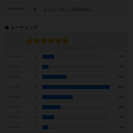
ビッグ・ポテト（Big Potato）
関連企業/団体
レーティング
レーティングを行うには
ログイン
が必要です
2
7%
10点の人
1
3%
9点の人
4
14%
8点の人
11
38%
7点の人
5
17%
6点の人
3
10%
5点の人
2
7%
4点の人
1
3%
3点の人