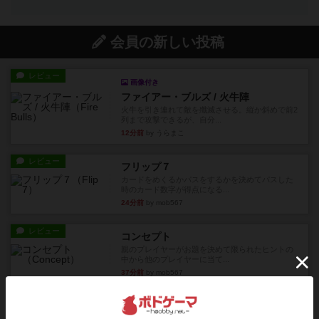
会員の新しい投稿
レビュー
画像付き
ファイアー・ブルズ / 火牛陣
火牛を引き連れて敵を殲滅させる。縦か斜めで前2
列まで攻撃できるが、自分...
12分前
by うらまこ
レビュー
フリップ７
カードをめくるかパスをするかを決めてパスした
時のカード数字が得点になる...
24分前
by mob567
レビュー
コンセプト
親のプレイヤーがお題を決めて限られたヒントの
中から他のプレイヤーに当て...
37分前
by mob567
レビュー
海兵隊