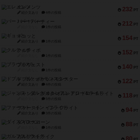
エレメンツ
232
PT
紹介文あり
4件の投稿
バー！パーティー
212
PT
紹介文なし
1件の投稿
ギョッと
154
PT
紹介文あり
1件の投稿
クルティボ
152
PT
紹介文なし
1件の投稿
ブラヴェスト
140
PT
紹介文なし
1件の投稿
ドブル：ポケットモンスター
122
PT
紹介文あり
4件の投稿
ジャンヌ・ダルク-オルレアン ドロー＆ライト
118
PT
紹介文なし
5件の投稿
ファースト・イン・フライト
94
PT
紹介文あり
3件の投稿
ダイススローン
88
PT
紹介文なし
1件の投稿
ガルフストライク
80
PT