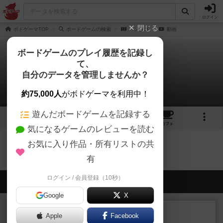
ログイン
閉じる
ボドゲーマTOP
ボードゲームの検索
ペンタゴ
動画
ボードゲームのプレイ履歴を記録し
て、
ペンタゴ
自分のデータを管理しませんか？
0件の動画
約75,000人
がボドゲーマを利用中！
遊んだボードゲームを記録する
1
6
54
トップ
画像
動画
レビュー
カフェ
気になるゲームのレビューを読む
お気に入り作品・所有リストの共
ペンタゴのトップに戻る
有
ログイン / 会員登録（10秒）
会員の新しい投稿
Google
X
レビュー
充実
Apple
Facebook
エコーズ・オブ・タイム