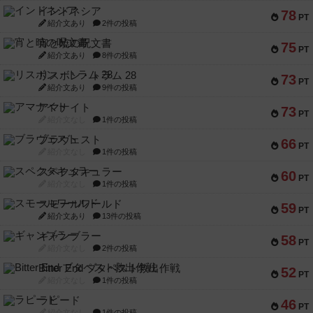
インドネシア
78
PT
紹介文あり
2件の投稿
宵と暁の呪文書
75
PT
紹介文あり
8件の投稿
リスボン・トラム 28
73
PT
紹介文あり
9件の投稿
アマナイト
73
PT
紹介文なし
1件の投稿
ブラヴェスト
66
PT
紹介文なし
1件の投稿
スペクタキュラー
60
PT
紹介文なし
1件の投稿
スモールワールド
59
PT
紹介文あり
13件の投稿
ギャンブラー
58
PT
紹介文なし
2件の投稿
Bitter End ブタペスト救出作戦
52
PT
紹介文なし
1件の投稿
ラピード
46
PT
紹介文なし
1件の投稿