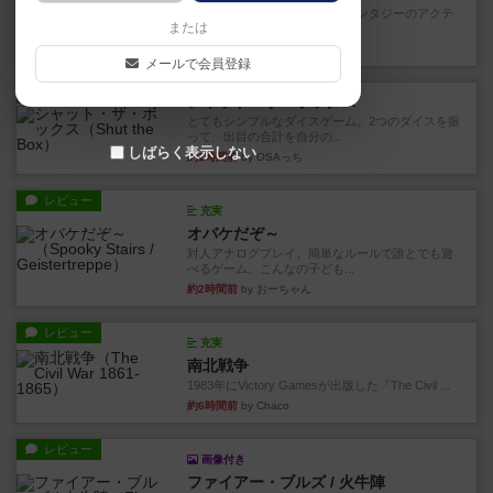
カードゲームにファイナルファンタジーのアクテ
または
ィブタイムバトル（もしくは...
34分前
by ジェイとと
メールで会員登録
レビュー
シャット・ザ・ボックス
とてもシンプルなダイスゲーム。2つのダイスを振
って、出目の合計を自分の...
しばらく表示しない
約1時間前
by OSAっち
レビュー
充実
オバケだぞ～
対人アナログプレイ。簡単なルールで誰とでも遊
べるゲーム。こんなの子ども...
約2時間前
by おーちゃん
レビュー
充実
南北戦争
1983年にVictory Gamesが出版した『The Civil ...
約6時間前
by Chaco
レビュー
画像付き
ファイアー・ブルズ / 火牛陣