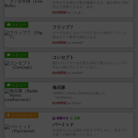
火牛を引き連れて敵を殲滅させる。縦か斜めで前2
列まで攻撃できるが、自分...
約8時間前
by うらまこ
レビュー
フリップ７
カードをめくるかパスをするかを決めてパスした
時のカード数字が得点になる...
約8時間前
by mob567
レビュー
コンセプト
親のプレイヤーがお題を決めて限られたヒントの
中から他のプレイヤーに当て...
約8時間前
by mob567
レビュー
海兵隊
1988年にVictory Gamesが出版した
『Leathernec...
約9時間前
by Chaco
ルール/インスト
画像付き
充実
パーミッド
おばあちゃんは猫が大好きです!しかし、あまりに
も多くの猫を飼っているた...