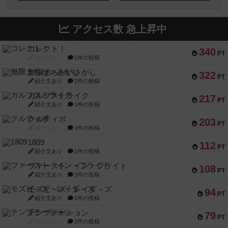
アクセス数 急上昇中
コレクト！
340
PT
紹介文なし
1件の投稿
無限まちがいさがし
322
PT
紹介文あり
2件の投稿
ガルフストライク
217
PT
紹介文あり
1件の投稿
クルティボ
203
PT
紹介文なし
1件の投稿
1809
112
PT
紹介文あり
1件の投稿
ファースト・イン・フライト
108
PT
紹介文あり
3件の投稿
モズビ－ズ・レイダ－ズ
94
PT
紹介文あり
1件の投稿
テンプテーション
79
PT
紹介文なし
2件の投稿