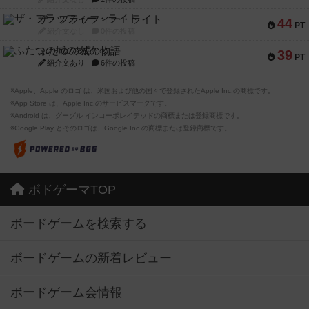
ザ・フラッフィー・ライト
44
PT
紹介文なし
0件の投稿
ふたつの城の物語
39
PT
紹介文あり
6件の投稿
※Apple、Apple のロゴ は、米国および他の国々で登録されたApple Inc.の商標です。
※App Store は、Apple Inc.のサービスマークです。
※Android は、グーグル インコーポレイテッドの商標または登録商標です。
※Google Play とそのロゴは、Google Inc.の商標または登録商標です。
ボドゲーマTOP
ボードゲームを検索する
ボードゲームの新着レビュー
ボードゲーム会情報