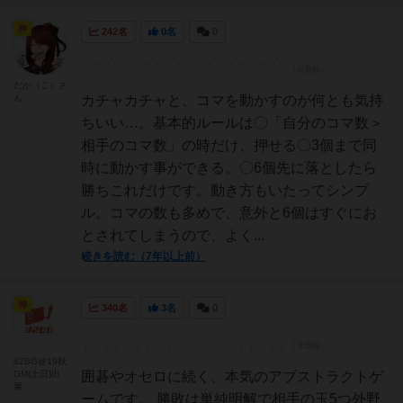
神
242名
0名
0
だか（こ）さ
ん
カチャカチャと、コマを動かすのが何とも気持
ちいい…。基本的ルールは〇「自分のコマ数＞
相手のコマ数」の時だけ、押せる〇3個まで同
時に動かす事ができる。〇6個先に落としたら
勝ちこれだけです。動き方もいたってシンプ
ル。コマの数も多めで、意外と6個はすぐにお
とされてしまうので、よく...
続きを読む（7年以上前）
神
340名
3名
0
82BG@19秋
GM(土日)出
囲碁やオセロに続く、本気のアブストラクトゲ
展
ームです。 勝敗は単純明解で相手の玉5つ外野