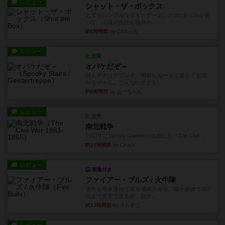
レビュー
シャット・ザ・ボックス
とてもシンプルなダイスゲーム。2つのダイスを振
って、出目の合計を自分の...
約6時間前
by OSAっち
レビュー
充実
オバケだぞ～
対人アナログプレイ。簡単なルールで誰とでも遊
べるゲーム。こんなの子ども...
約8時間前
by おーちゃん
レビュー
充実
南北戦争
1983年にVictory Gamesが出版した『The Civil ...
約11時間前
by Chaco
レビュー
画像付き
ファイアー・ブルズ / 火牛陣
火牛を引き連れて敵を殲滅させる。縦か斜めで前2
列まで攻撃できるが、自分...
約13時間前
by うらまこ