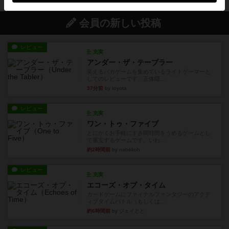
会員の新しい投稿
レビュー
充実
アンダー・ザ・テーブラー
笑えるバカゲームを集めているライトゲーマーと
してのレビューです。正体隠...
37分前
by toyota
レビュー
充実
ワン・トゥ・ファイブ
とにかくお手軽にすき間時間をうめるゲームとし
て重宝するゲームです。いわ...
約2時間前
by nabekoh
レビュー
充実
エコーズ・オブ・タイム
カードゲームにファイナルファンタジーのアクテ
ィブタイムバトル（もしくは...
約6時間前
by ジェイとと