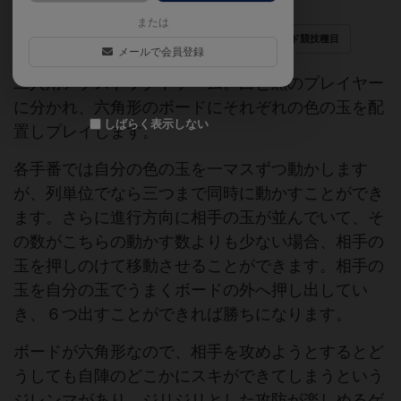
または
メンサセレクト
マインドスポーツオリンピアード競技種目
メールで会員登録
二人用アブストラクトゲーム。白と黒のプレイヤー
に分かれ、六角形のボードにそれぞれの色の玉を配
しばらく表示しない
置しプレイします。
各手番では自分の色の玉を一マスずつ動かします
が、列単位でなら三つまで同時に動かすことができ
ます。さらに進行方向に相手の玉が並んでいて、そ
の数がこちらの動かす数よりも少ない場合、相手の
玉を押しのけて移動させることができます。相手の
玉を自分の玉でうまくボードの外へ押し出してい
き、６つ出すことができれば勝ちになります。
ボードが六角形なので、相手を攻めようとするとど
うしても自陣のどこかにスキができてしまうという
ジレンマがあり、ジリジリとした攻防が楽しめるゲ