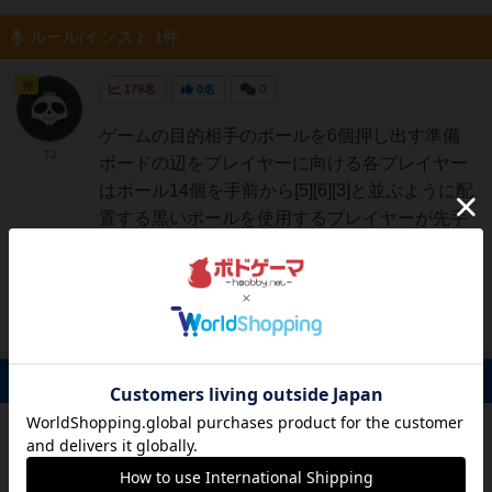
ルール/インスト 1件
神
179名
0名
0
ゲームの目的相手のボールを6個押し出す準備
TJ
ボードの辺をプレイヤーに向ける各プレイヤー
はボール14個を手前から[5][6][3]と並ぶように配
置する黒いボールを使用するプレイヤーが先手
になるゲームの流れ自分の手番になったら、以
下の2つのアクションから1つを行うA.ボール1
個を...
続きを読む（約5年前）
掲示板 0件
投稿を募集しています