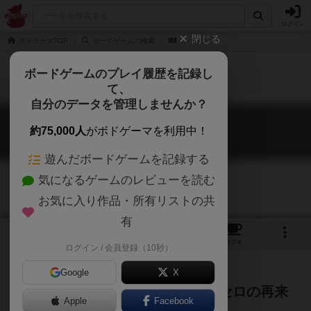
ログイン
閉じる
ボドゲーマTOP
ボードゲームの検索
アバロン
ボードゲームのプレイ履歴を記録し
て、
自分のデータを管理しませんか？
アバロン
約75,000人
がボドゲーマを利用中！
Abalone
遊んだボードゲームを記録する
気になるゲームのレビューを読む
お気に入り作品・所有リストの共
有
1
6
29
トップ
画像
動画
レビュー
カフェ
ログイン / 会員登録（10秒）
Google
X
迫りくる玉の隊列を押し返せ！オセロの再来
Apple
Facebook
とも言われた人気アブストラクト