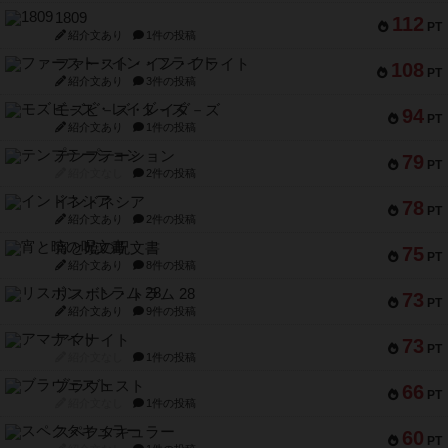
1809
112
PT
紹介文あり
1件の投稿
ファースト・イン・フライト
108
PT
紹介文あり
3件の投稿
モズビ－ズ・レイダ－ズ
94
PT
紹介文あり
1件の投稿
テンプテーション
79
PT
紹介文なし
2件の投稿
インドネシア
78
PT
紹介文あり
2件の投稿
宵と暁の呪文書
75
PT
紹介文あり
8件の投稿
リスボン・トラム 28
73
PT
紹介文あり
9件の投稿
アマナイト
73
PT
紹介文なし
1件の投稿
ブラヴェスト
66
PT
紹介文なし
1件の投稿
スペクタキュラー
60
PT