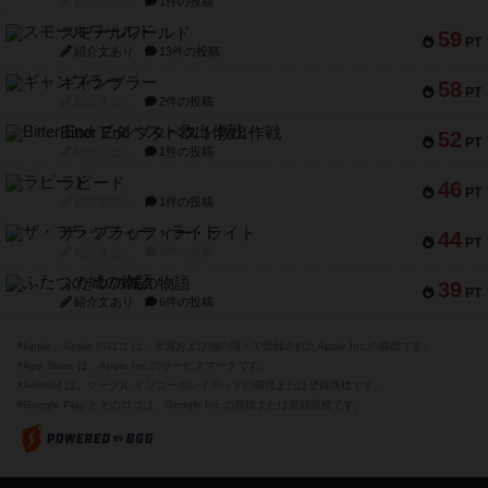
紹介文なし
1件の投稿
スモールワールド
59
PT
紹介文あり
13件の投稿
ギャンブラー
58
PT
紹介文なし
2件の投稿
Bitter End ブタペスト救出作戦
52
PT
紹介文なし
1件の投稿
ラピード
46
PT
紹介文なし
1件の投稿
ザ・フラッフィー・ライト
44
PT
紹介文なし
0件の投稿
ふたつの城の物語
39
PT
紹介文あり
6件の投稿
※Apple、Apple のロゴ は、米国および他の国々で登録されたApple Inc.の商標です。
※App Store は、Apple Inc.のサービスマークです。
※Android は、グーグル インコーポレイテッドの商標または登録商標です。
※Google Play とそのロゴは、Google Inc.の商標または登録商標です。