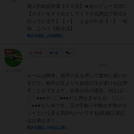
has
個人的総合評価【４０点】★全レビュー冒頭に
【カタンを８０点として１００点満点で採点を
行っています】【＋】・まぁやれる【－】・地
味、ふつう【処分済】
続きを読む（5年弱前）
勇者
236名
0名
0
おとん大佐
ルールは簡単。相手の玉を押して盤外に追い出
すだけ。相手の玉よりも自分の玉が多ければ押
すことができます。自身が白の場合、例えば〇
〇〇●●●や〇〇●●●だと押せませんが、〇〇〇
〇●●●ならokです。玉の手触りや動かす時のカ
シャという音も気持ちいいですね(笑)個人的に
はお酒とボド...
続きを読む（6年以上前）