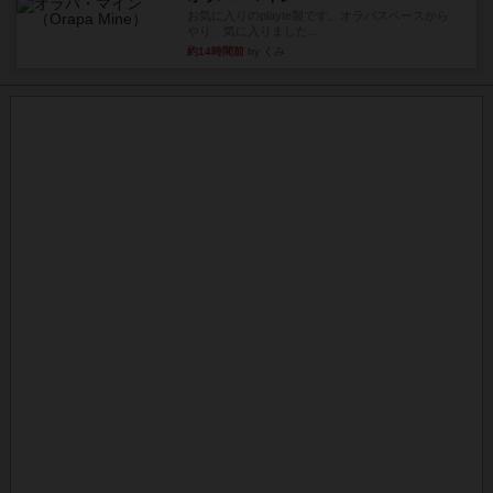
お気に入りのplayte製です。オラパスペースから
やり、気に入りました...
約14時間前
by くみ