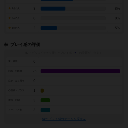
3
8%
3点の人
0
0%
2点の人
2
5%
1点の人
プレイ感の評価
トグルスイッチを押すとプレイ感（
※
）の投票ができます
0
運・確率
25
戦略・判断力
0
交渉・立ち回り
1
心理戦・ブラフ
3
攻防・戦闘
3
アート・外見
似たプレイ感のゲームを探す→