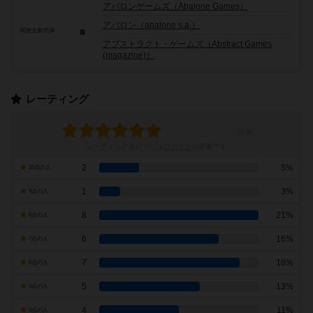
アバロンゲームズ（Abalone Games）
アバロン（abalone s.a.）
関連企業/団体
アブストラクト・ゲームズ（Abstract Games
(magazine)）
レーティング
レーティングを行うには
ログイン
が必要です
2
5%
10点の人
1
3%
9点の人
8
21%
8点の人
6
16%
7点の人
7
18%
6点の人
5
13%
5点の人
4
11%
4点の人