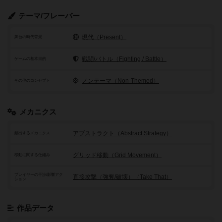
テーマ/フレーバー
現代（Present）
舞台の時代背景
戦闘/バトル（Fighting / Battle）
ゲームの基本目的
ノンテーマ（Non-Themed）
その他のコンセプト
メカニクス
アブストラクト（Abstract Strategy）
頻出するメカニクス
グリッド移動（Grid Movement）
移動に関する仕組み
プレイヤーの干渉/影響アク
直接攻撃（強奪/破壊）（Take That）
ション
作品データ