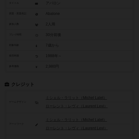
アバロン
タイトル
Abalone
原題・英題表記
2人用
参加人数
30分前後
プレイ時間
7歳から
対象年齢
1988年～
発売時期
2,980円
参考価格
クレジット
ミシェル・ラリット（Michel Lalet）
ゲームデザイン
ローレント・レヴィ（Laurent Levi）
ミシェル・ラリット（Michel Lalet）
アートワーク
ローレント・レヴィ（Laurent Levi）