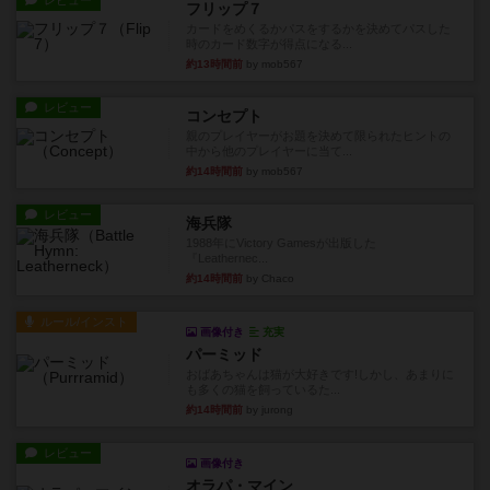
レビュー
フリップ７
カードをめくるかパスをするかを決めてパスした
時のカード数字が得点になる...
約13時間前
by mob567
レビュー
コンセプト
親のプレイヤーがお題を決めて限られたヒントの
中から他のプレイヤーに当て...
約14時間前
by mob567
レビュー
海兵隊
1988年にVictory Gamesが出版した
『Leathernec...
約14時間前
by Chaco
ルール/インスト
画像付き
充実
パーミッド
おばあちゃんは猫が大好きです!しかし、あまりに
も多くの猫を飼っているた...
約14時間前
by jurong
レビュー
画像付き
オラパ・マイン