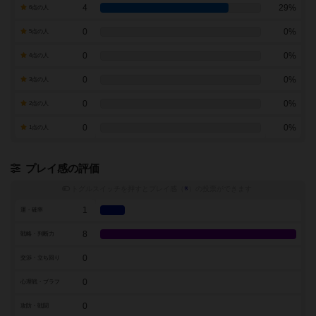
4
29%
6点の人
0
0%
5点の人
0
0%
4点の人
0
0%
3点の人
0
0%
2点の人
0
0%
1点の人
プレイ感の評価
トグルスイッチを押すとプレイ感（
※
）の投票ができます
1
運・確率
8
戦略・判断力
0
交渉・立ち回り
0
心理戦・ブラフ
0
攻防・戦闘