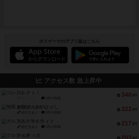
ボドゲーマのアプリ版はこちら
アクセス数 急上昇中
コレクト！
340
PT
紹介文なし
1件の投稿
無限まちがいさがし
322
PT
紹介文あり
2件の投稿
ガルフストライク
217
PT
紹介文あり
1件の投稿
クルティボ
203
PT