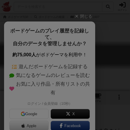
ログイン
閉じる
ボドゲーマTOP
ボードゲームの検索
ブリュッセル1897
ボードゲームのプレイ履歴を記録し
て、
自分のデータを管理しませんか？
ブリュッセル1897
約75,000人
がボドゲーマを利用中！
Bruxelles 1897
遊んだボードゲームを記録する
気になるゲームのレビューを読む
お気に入り作品・所有リストの共
有
2
3
5
トップ
画像
動画
レビュー
カフェ
ログイン / 会員登録（10秒）
Google
X
Apple
Facebook