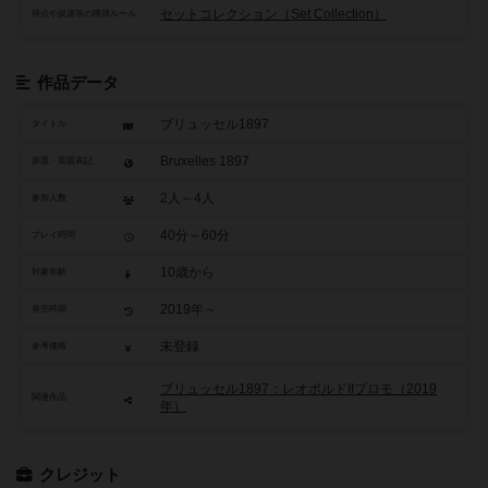
セットコレクション（Set Collection）
得点や資源等の獲得ルール
作品データ
ブリュッセル1897
タイトル
Bruxelles 1897
原題・英題表記
2人～4人
参加人数
40分～60分
プレイ時間
10歳から
対象年齢
2019年～
発売時期
未登録
参考価格
ブリュッセル1897：レオポルドIIプロモ（2019
関連作品
年）
クレジット