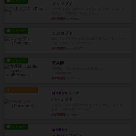
レビュー
フリップ７
カードをめくるかパスをするかを決めてパスした
時のカード数字が得点になる...
約4時間前
by mob567
レビュー
コンセプト
親のプレイヤーがお題を決めて限られたヒントの
中から他のプレイヤーに当て...
約4時間前
by mob567
レビュー
海兵隊
1988年にVictory Gamesが出版した
『Leathernec...
約4時間前
by Chaco
ルール/インスト
画像付き
充実
パーミッド
おばあちゃんは猫が大好きです!しかし、あまりに
も多くの猫を飼っているた...
約5時間前
by jurong
レビュー
画像付き
オラパ・マイン