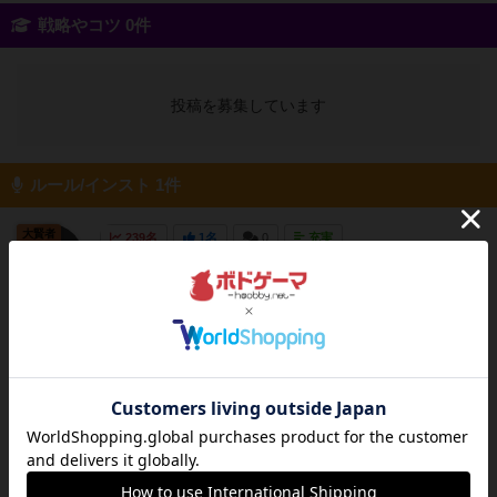
戦略やコツ 0件
投稿を募集しています
ルール/インスト 1件
大賢者
239名
1名
0
充実
重要情報の早見表説明書にも重要な情報のみを
C2
まとめたものがないため残しておきます。複雑
なルールではないですが、若干わかりにくい部
分もあるため補足含めてお役に立てば嬉しいで
す。＜3つの得点の効果＞基本的以下の得点を
稼ぐことで、稼げる勝利点を増やしていきま
す。建築点ゲーム終了時に...
続きを読む（5年以上前）