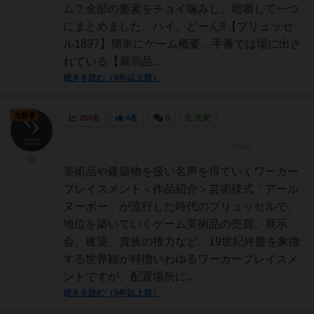
ム？全部の要素をチョイ噛みし、咀嚼して一つ
にまとめました。ハイ、どーん‼️【ブリュッセ
ル1897】簡単にゲーム概要。手番では場に出さ
れている【展示品...
続きを読む（4年以上前）
大賢者
294名
4名
0
充実
C2
美術品や建築物を扱い名声を得ていくワーカー
プレイスメント＜作品紹介＞芸術様式「アール
ヌーボー」が流行した時代のブリュッセルで、
地位を築いていくゲーム美術品の売買、展示
会、建築、貴族の権力など、19世紀終盤を象徴
する世界観が特徴いわゆるワーカープレイスメ
ントですが、配置場所に...
続きを読む（5年以上前）