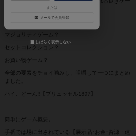
米アマゾンから、お手頃価格で仕入られる良きゲー
または
ム。
メールで会員登録
ワーカープレイスメント？
マジョリティゲーム？
しばらく表示しない
セットコレクション？
お買い物ゲーム？
全部の要素をチョイ噛みし、咀嚼して一つにまとめ
ました。
ハイ、どーん‼️【ブリュッセル1897】
簡単にゲーム概要。
手番では場に出されている【展示品･お金･資源・建