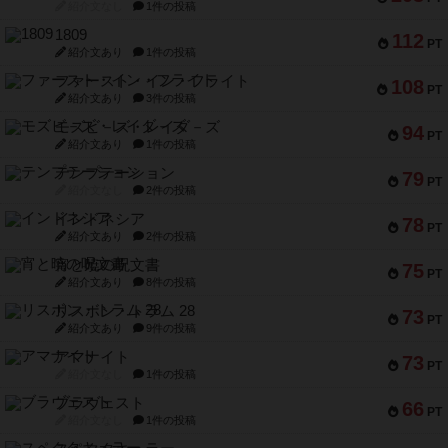
紹介文なし
1件の投稿
1809
112
PT
紹介文あり
1件の投稿
ファースト・イン・フライト
108
PT
紹介文あり
3件の投稿
モズビ－ズ・レイダ－ズ
94
PT
紹介文あり
1件の投稿
テンプテーション
79
PT
紹介文なし
2件の投稿
インドネシア
78
PT
紹介文あり
2件の投稿
宵と暁の呪文書
75
PT
紹介文あり
8件の投稿
リスボン・トラム 28
73
PT
紹介文あり
9件の投稿
アマナイト
73
PT
紹介文なし
1件の投稿
ブラヴェスト
66
PT
紹介文なし
1件の投稿