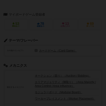
マイボードゲーム登録者
53
78
13
69
興味あり
経験あり
お気に入り
持ってる
テーマ/フレーバー
カードゲーム（Card Game）
その他のコンセプト
メカニクス
オークション（競り）（Auction / Bidding）
エリアマジョリティ（陣取り）（Area Majority /
Area Control / Area influence）
頻出するメカニクス
モジュラーボード（Modular Board）
ワーカープレイスメント（Worker Placement）