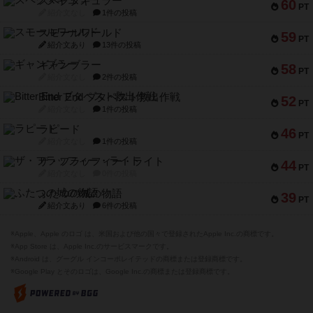
スペクタキュラー
60
PT
紹介文なし
1件の投稿
スモールワールド
59
PT
紹介文あり
13件の投稿
ギャンブラー
58
PT
紹介文なし
2件の投稿
Bitter End ブタペスト救出作戦
52
PT
紹介文なし
1件の投稿
ラピード
46
PT
紹介文なし
1件の投稿
ザ・フラッフィー・ライト
44
PT
紹介文なし
0件の投稿
ふたつの城の物語
39
PT
紹介文あり
6件の投稿
※Apple、Apple のロゴ は、米国および他の国々で登録されたApple Inc.の商標です。
※App Store は、Apple Inc.のサービスマークです。
※Android は、グーグル インコーポレイテッドの商標または登録商標です。
※Google Play とそのロゴは、Google Inc.の商標または登録商標です。