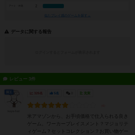
2
アート・外見
似たプレイ感のゲームを探す→
データに関する報告
ログインするとフォームが表示されます
レビュー 3件
国王
326名
5名
0
充実
kaya-hat
米アマゾンから、お手頃価格で仕入られる良き
ゲーム。ワーカープレイスメント？マジョリテ
ィゲーム？セットコレクション？お買い物ゲー