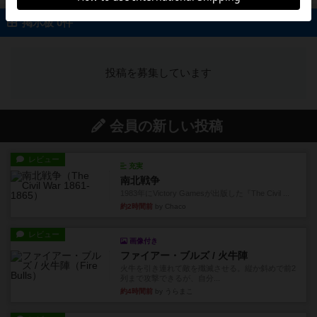
掲示板 0件
投稿を募集しています
会員の新しい投稿
レビュー
充実
南北戦争
1983年にVictory Gamesが出版した『The Civil ...
約2時間前
by Chaco
レビュー
画像付き
ファイアー・ブルズ / 火牛陣
火牛を引き連れて敵を殲滅させる。縦か斜めで前2
列まで攻撃できるが、自分...
約4時間前
by うらまこ