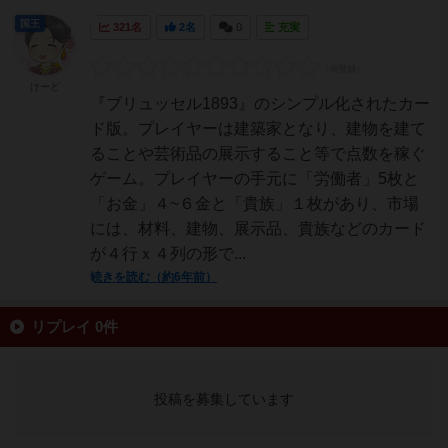
国王
321名
2名
0
充実
けーど
『ブリュッセル1893』のシンプル化されたカー
ド版。プレイヤーは建築家となり、建物を建て
ることや芸術品の展示すること等で点数を稼ぐ
ゲーム。プレイヤーの手元に「労働者」5枚と
「お金」４~６金と「貴族」１枚があり、市場
には、材料、建物、展示品、貴族などのカード
が４行ｘ４列の形で...
続きを読む（約6年前）
リプレイ 0件
投稿を募集しています