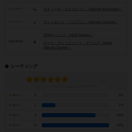
エティーネ・エスプレマン（Etienne Espreman）
ゲームデザイン
ヴィンセント・ジョアシン（Vincent Joassin）
アートワーク
GDMゲームズ（GDM Games）
関連企業/団体
ギーク・アトリビュート・ゲームズ（Geek
Attitude Games）
レーティング
レーティングを行うには
ログイン
が必要です
0
0%
10点の人
1
7%
9点の人
4
29%
8点の人
5
36%
7点の人