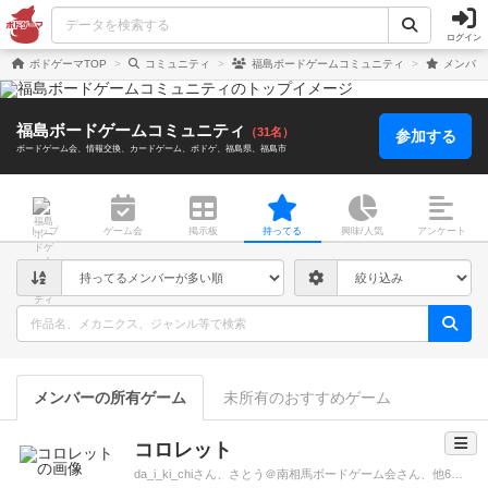
ログイン
ボドゲーマTOP
コミュニティ
福島ボードゲームコミュニティ
メンバー
福島ボードゲームコミュニティ
（31名）
参加する
ボードゲーム会
情報交換
カードゲーム
ボドゲ
福島県
福島市
トップ
ゲーム会
掲示板
持ってる
興味/人気
アンケート
メンバーの所有ゲーム
未所有のおすすめゲーム
コロレット
da_i_ki_chiさん、さとう＠南相馬ボードゲーム会さん、他6名が所有