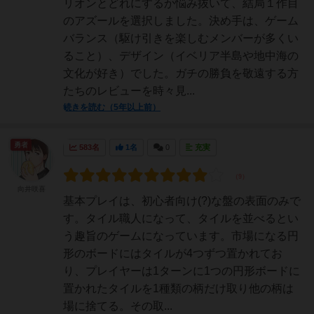
リオンとどれにするか悩み抜いて、結局１作目
のアズールを選択しました。決め手は、ゲーム
バランス（駆け引きを楽しむメンバーが多くい
ること）、デザイン（イベリア半島や地中海の
文化が好き）でした。ガチの勝負を敬遠する方
たちのレビューを時々見...
続きを読む（5年以上前）
勇者
583名
1名
0
充実
向井咲喜
基本プレイは、初心者向け(?)な盤の表面のみで
す。タイル職人になって、タイルを並べるとい
う趣旨のゲームになっています。市場になる円
形のボードにはタイルが4つずつ置かれてお
り、プレイヤーは1ターンに1つの円形ボードに
置かれたタイルを1種類の柄だけ取り他の柄は
場に捨てる。その取...