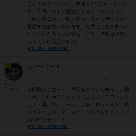
ことを目指すゲーム。友達と2人でやっていま
す。工房ボードに配置されるタイルによって、
どれを取るか、どれが取られるかを考えながら
配置する必要があります。相手はこれを取られ
たくないだろうと妨害をしても、点数は僅差に
なるように設計されてい...
続きを読む（2年以上前）
神
178名
0名
マツジョン
@matz_jon
装飾職人となって、宮殿をタイルで飾ろう。個
人ボードにカラフルなタイルを並べるアブスト
ラクト系パズルゲーム。さあ、買うべきか、買
わざるべきかっ？ブログ「今日のおじさん」で
紹介中だぜっ！！
続きを読む（2年以上前）