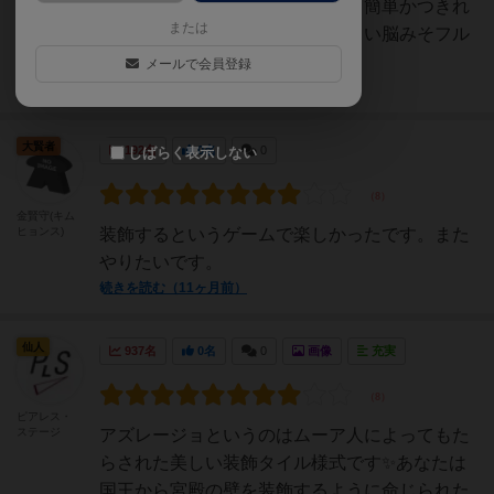
いなので見てるだけでも楽しい。簡単かつきれ
または
いなのに頭から火が出そうなくらい脳みそフル
回転。
メールで会員登録
続きを読む（6ヶ月前）
大賢者
192名
0名
0
しばらく表示しない
金賢守(キム
ヒョンス)
装飾するというゲームで楽しかったです。また
やりたいです。
続きを読む（11ヶ月前）
仙人
937名
0名
0
画像
充実
ピアレス・
ステージ
アズレージョというのはムーア人によってもた
らされた美しい装飾タイル様式です✨️あなたは
国王から宮殿の壁を装飾するように命じられた