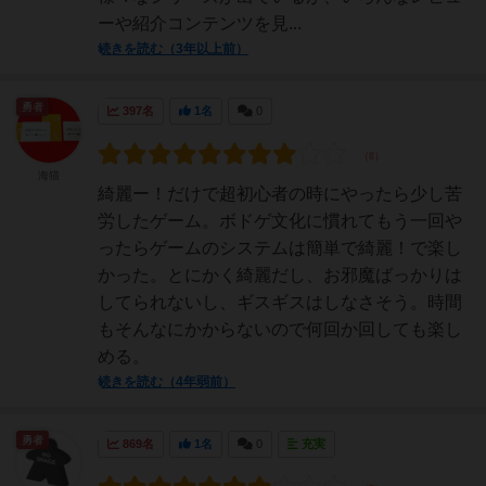
ーや紹介コンテンツを見...
続きを読む（3年以上前）
勇者
397名
1名
0
海猫
綺麗ー！だけで超初心者の時にやったら少し苦
労したゲーム。ボドゲ文化に慣れてもう一回や
ったらゲームのシステムは簡単で綺麗！で楽し
かった。とにかく綺麗だし、お邪魔ばっかりは
してられないし、ギスギスはしなさそう。時間
もそんなにかからないので何回か回しても楽し
める。
続きを読む（4年弱前）
勇者
869名
1名
0
充実