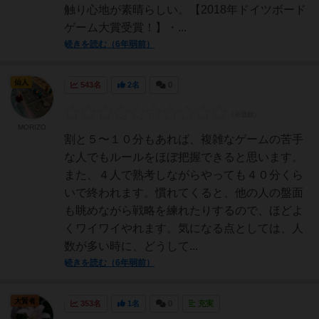
触り心地が素晴らしい。【2018年ドイツボード
ゲーム大賞受賞！】・...
続きを読む（6年弱前）
仙人
543名
2名
0
MORIZO
割と５〜１０分もあれば、複雑なゲームの苦手
な人でもルールをほぼ把握できると思います。
また、４人で熟考しながらやっても４０分くら
いで終われます。慣れてくると、他の人の盤面
も眺めながら戦略を練れたりするので、ほどよ
くワイワイやれます。気になる点としては、人
数が多い時に、どうして...
続きを読む（6年弱前）
大賢者
353名
1名
0
充実