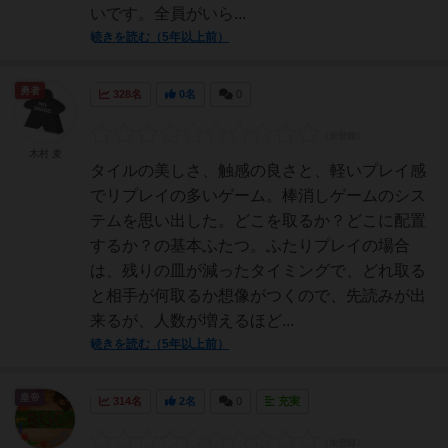
いです。全員がいら...
続きを読む（5年以上前）
勇者
328名
0名
0
木村 麦
タイルの美しさ、触感の良さと、軽いプレイ感
でリプレイの多いゲーム。棒消しゲームのシス
テムを思い出した。どこを取るか？どこに配置
するか？の基本ふたつ。ふたりプレイの場合
は、残りの皿が減ったタイミングで、どれ取る
と相手が何取るか想像がつくので、先読みが出
来るが、人数が増えるほど...
続きを読む（5年以上前）
皇帝
314名
2名
0
充実