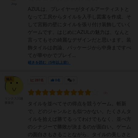
Jmp
AZULは、プレイヤーがタイルアーティストと
なって工房からタイルを入手し図案を作成、そ
して宮殿の壁にタイルを張り付け装飾していく
ゲームです。はじめにAZULの魅力は、なんと
言ってもその綺麗なデザインだと思います。装
飾タイルは勿論、パッケージから中身まですべ
てが華やかでプレイ...
続きを読む（5年以上前）
仙人
287名
0名
0
リンクス川越
事業所
タイルを並べてその得点を競うゲーム。斬新
で、どのジャンルとも似つかない。たくさんタ
イルを拾えば勝てるってわけでもなく、並べ方
のシナジーで勝敗が決まるのが面白い。ゲーム
の面白さもさることながら、タイルの美しさと