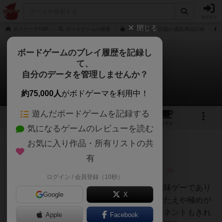
ログイン
閉じる
ボドゲーマTOP
ボードゲームの検索
アズール 日本語版の通販/商品詳細
ボードゲームのプレイ履歴を記録し
て、
アズール
自分のデータを管理しませんか？
93件のレビュー
約75,000人
がボドゲーマを利用中！
遊んだボードゲームを記録する
33
7
93
376
トップ
画像
動画
レビュー
カフェ
気になるゲームのレビューを読む
お気に入り作品・所有リストの共
仙人
255名
0名
0
有
ログイン / 会員登録（10秒）
ジョジョ
タイルを取って配置するだけの地味ゲーであり
Google
X
ながらめっちゃ頭を使う。やりごたえや極めが
いがあるボードゲーム。コンポーネントもきれ
Apple
Facebook