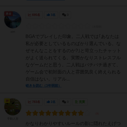
勇者
695名
3名
0
airn
BGAでプレイした印象。二人戦では｢あなたは
私が必要としているものばかり選んでいる。な
ぜそんなことをするのか?｣と苛立ったチャット
がよく送られてくる。実際かなりストレスフル
なゲームだと思う。二人戦はバチバチ過ぎて、
ゲーム会で初対面の人と雰囲気良く終えられる
自信はない。リアル...
続きを読む（3年弱前）
神
783名
2名
0
充実
手動人形
かなりわかりやすいルールの影に隠れたえげつ