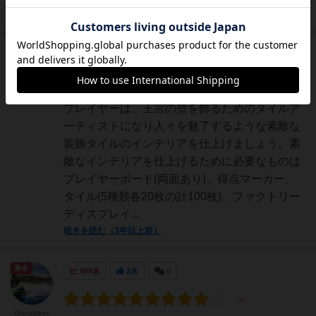
続きを読む（3年以上前）
神
348名
0名
0
画像
充実
うらまこ
プレイヤーは、王宮の壁を飾るためのタイルア
ーティストになり人々を魅了するような素敵な
装飾タイルのインテリアを仕上げましょう。素
敵なインテリアを仕上げるために必要なものは
プレイヤーボード(両面あり)、得点マーカー、
タイル(5種類各20枚の計100枚)、ファクトリー
ディスプレイ...
続きを読む（3年以上前）
勇者
499名
2名
0
Gonzaless