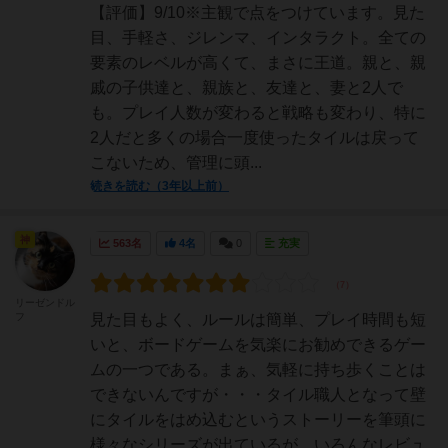
【評価】9/10※主観で点をつけています。見た
目、手軽さ、ジレンマ、インタラクト。全ての
要素のレベルが高くて、まさに王道。親と、親
戚の子供達と、親族と、友達と、妻と2人で
も。プレイ人数が変わると戦略も変わり、特に
2人だと多くの場合一度使ったタイルは戻って
こないため、管理に頭...
続きを読む（3年以上前）
神
563名
4名
0
充実
リーゼンドル
フ
見た目もよく、ルールは簡単、プレイ時間も短
いと、ボードゲームを気楽にお勧めできるゲー
ムの一つである。まぁ、気軽に持ち歩くことは
できないんですが・・・タイル職人となって壁
にタイルをはめ込むというストーリーを筆頭に
様々なシリーズが出ているが、いろんなレビュ