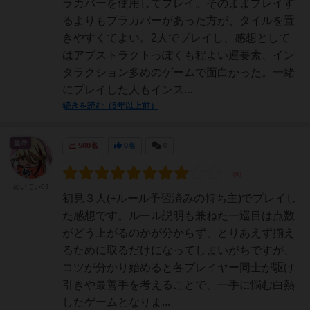
ラカバーを使用してプレイ。そのままプレイす
るよりもプラカバーがあった方が、タイルを置
きやすくてよい。2人でプレイし、感想として
はアブストラクトっぽくも程よい運要素、イン
タラクション多めのゲームで面白かった。一緒
にプレイした人もインス...
続きを読む（5年以上前）
皇帝
508名
0名
0
めいてい03
初見３人(+ルール予習済みの持ち主)でプレイし
た感想です。ルール説明も兼ねた一巡目は点数
がどう上がるのかが分からず、とりあえず揃え
るために取るだけになってしまいがちですが、
コツが分かり始めると各プレイヤー同士が駆け
引きや最善手を考えることで、一手に悩む白熱
したゲームとなりま...