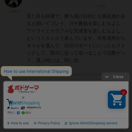
しらゆり
見た目も綺麗で、勝ち負け以外にも満足感があ
ると聞いてプレイ。ガチ勝負を楽しむもよし、
ワイワイとカラフルな完成形を楽しむもよし、
というスタンスで遊んでいます。共有場所から
タイルを選んで、自分のボードにいったんスト
ックして、指示に従って並べることで点数ゲッ
ト。選ぶ時には、同じ色...
続きを読む（6年弱前）
大賢者
283名
0名
0
まさ
色鮮やかなほんわかパズルゲームの雰囲気です
が、実際は相手の邪魔をしたり、先を読んでほ
しい色のタイルを取っておいたりと、戦略性が
かなり求められるゲームです。見た目にも綺麗