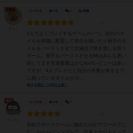
大賢者
471名
0名
0
画像
きゃぷ
4人でよくプレイするゲームの一つ。自分のタ
イルを綺麗に配置して得点を稼いだり相手のタ
イルをバーストさせて大減点で突き放しを狙う
ゲーム。相手をバーストさせる時はみんな悪い
顔してます笑運要素は少なめのレビューは多い
ですが、4人プレイだと自分の手番が来るまで
に残っているタイルがガ...
続きを読む（1年以上前）
勇者
619名
0名
0
かんさん
初めてボードゲームに触れたのがアズールでし
た。ルールはシンプルで、出来上がりもとって