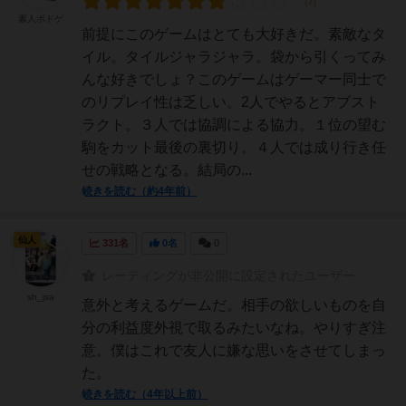
素人ボドゲ
前提にこのゲームはとても大好きだ。素敵なタ
イル。タイルジャラジャラ。袋から引くってみ
んな好きでしょ？このゲームはゲーマー同士で
のリプレイ性は乏しい。2人でやるとアブスト
ラクト。３人では協調による協力。１位の望む
駒をカット最後の裏切り。４人では成り行き任
せの戦略となる。結局の...
続きを読む（約4年前）
仙人
331名
0名
0
レーティングが非公開に設定されたユーザー
sh_jsa
意外と考えるゲームだ。相手の欲しいものを自
分の利益度外視で取るみたいなね。やりすぎ注
意。僕はこれで友人に嫌な思いをさせてしまっ
た。
続きを読む（4年以上前）