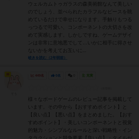
ウェルカムトゥガラスの森美術館なんて美しい
のでしょう、並べられたカラフルなピースを眺
めているだけで幸せになります。手触りもつる
っつるで可愛い、コンポーネントの大切さを改
めて実感します。しかしですね、ゲームデザイ
ンは非常に意地悪でして…いかに相手に得させ
ないかを考えてお互いに...
続きを読む（2年弱前）
神
449名
0名
0
充実
てう
様々なボードゲームのレビュー記事を掲載して
います。その中から【おすすめポイント】と
【良い点】【悪い点】をまとめました。【おす
すめポイント】・美しいコンポーネントと視覚
的魅力・シンプルなルールと深い戦略性・イン
タラクションと競争要素【良い点】・タイルが