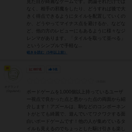
見た目が綺麗なゲームです。勿論それだけでは
なく、相手の邪魔をしたり、どうすれば後で大
きく得点できるようにタイルを配置していくの
か、どうやってマイナス点を避けるか、などな
ど、他の方のレビューにもあるように様々なジ
レンマがあります。「タイルを取って並べる」
というシンプルで手軽な...
続きを読む（5年以上前）
神
887名
0名
オグランド
（Oguland）
ボードゲームを1,000個以上持っているユーザ
ー視点で良かった点と悪かった点の両面から紹
介します！アズールは、駒などのコンポーネン
トがとても綺麗で、遊んでいてワクワクする面
白いボードゲームです！他の人が集めているタ
イルも見えるのでちょっとした駆け引きも楽し