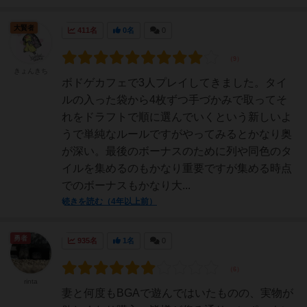
大賢者
411名
0名
0
きょんきち
ボドゲカフェで3人プレイしてきました。タイ
ルの入った袋から4枚ずつ手づかみで取ってそ
れをドラフトで順に選んでいくという新しいよ
うで単純なルールですがやってみるとかなり奥
が深い。最後のボーナスのために列や同色のタ
イルを集めるのもかなり重要ですが集める時点
でのボーナスもかなり大...
続きを読む（4年以上前）
勇者
935名
1名
0
rinta
妻と何度もBGAで遊んではいたものの、実物が