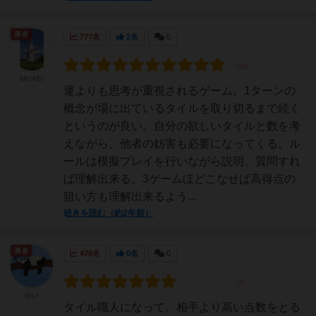
勇者
777名
2名
0
MIYABI
運よりも思考が重視されるゲーム。1ターンの
概念が場に出ているタイルを取り切るまで続く
というのが良い。自分の欲しいタイルと数を考
えながら、他者の妨害も必要になってくる。ル
ールは模擬プレイを行いながら説明、質問すれ
ば理解出来る。3ゲームほどこなせば高得点の
狙い方も理解出来るよう...
続きを読む（約2年前）
勇者
478名
0名
0
ゆい
タイル職人になって、相手より高い点数をとる