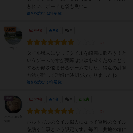
きれい、ボードも袋も良い...
続きを読む（2年弱前）
大賢者
254名
0名
0
セキト
タイル職人になってタイルを綺麗に飾ろう！と
いうゲームですが実際は無駄を省くためにどう
するか頭を悩ませるゲームでした。得点の計算
方法が難しく理解に時間がかかりましたね
続きを読む（2年弱前）
皇帝
363名
1名
0
充実
ハバネロ錬金
術師
ポルトガルのタイル職人になって宮殿のタイル
を貼る仕事という設定です。毎回、共通の場に