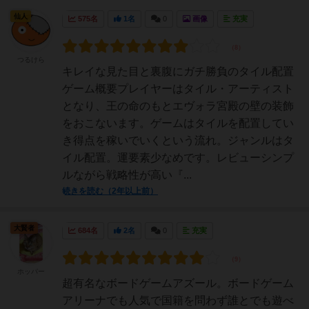
仙人
575名
1名
0
画像
充実
つるけら
キレイな見た目と裏腹にガチ勝負のタイル配置
ゲーム概要プレイヤーはタイル・アーティスト
となり、王の命のもとエヴォラ宮殿の壁の装飾
をおこないます。ゲームはタイルを配置してい
き得点を稼いでいくという流れ。ジャンルはタ
イル配置。運要素少なめです。レビューシンプ
ルながら戦略性が高い『...
続きを読む（2年以上前）
大賢者
684名
2名
0
充実
ホッパー
超有名なボードゲームアズール。ボードゲーム
アリーナでも人気で国籍を問わず誰とでも遊べ