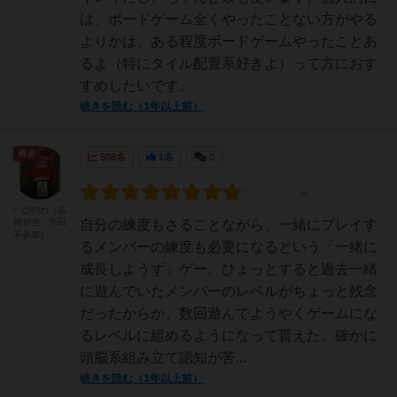
は、ボードゲーム全くやったことない方がやる
よりかは、ある程度ボードゲームやったことあ
るよ（特にタイル配置系好きよ）って方におす
すめしたいです。
続きを読む（1年以上前）
勇者
508名
1名
0
へびのわ（広
報担当・当日
自分の練度もさることながら、一緒にプレイす
不参加）
るメンバーの練度も必要になるという「一緒に
成長しようず」ゲー。ひょっとすると過去一緒
に遊んでいたメンバーのレベルがちょっと残念
だったからか、数回遊んでようやくゲームにな
るレベルに組めるようになって貰えた。確かに
頭脳系組み立て認知が苦...
続きを読む（1年以上前）