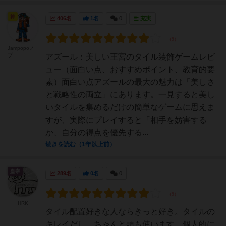
神
406名
1名
0
充実
Jampopoノ
ブ
アズール：美しい王宮のタイル装飾ゲームレビ
ュー（面白い点、おすすめポイント、教育的要
素）面白い点アズールの最大の魅力は「美しさ
と戦略性の両立」にあります。一見すると美し
いタイルを集めるだけの簡単なゲームに思えま
すが、実際にプレイすると「相手を妨害する
か、自分の得点を優先する...
続きを読む（1年以上前）
皇帝
289名
0名
0
HRK
タイル配置好きな人ならきっと好き。タイルの
キレイだし、ちゃんと頭も使います。個人的に