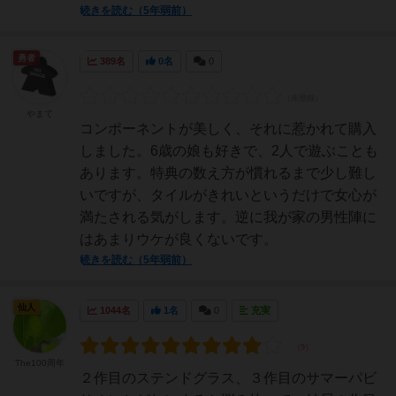
続きを読む（5年弱前）
勇者
389名
0名
0
やまて
コンポーネントが美しく、それに惹かれて購入
しました。6歳の娘も好きで、2人で遊ぶことも
あります。特典の数え方が慣れるまで少し難し
いですが、タイルがきれいというだけで女心が
満たされる気がします。逆に我が家の男性陣に
はあまりウケが良くないです。
続きを読む（5年弱前）
仙人
1044名
1名
0
充実
The100周年
２作目のステンドグラス、３作目のサマーパビ