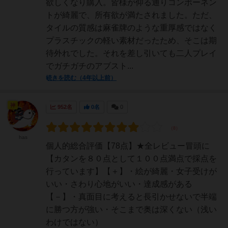
欲しくなり購入。皆様が仰る通りコンポーネン
トが綺麗で、所有欲が満たされました。ただ、
タイルの質感は麻雀牌のような重厚感ではなく
プラスチックの軽い素材だったため、そこは期
待外れでした。それを差し引いても二人プレイ
でガチガチのアブスト...
続きを読む（4年以上前）
神
952名
0名
0
has
個人的総合評価【78点】★全レビュー冒頭に
【カタンを８０点として１００点満点で採点を
行っています】【＋】・絵が綺麗・女子受けが
いい・さわり心地がいい・達成感がある
【－】・真面目に考えると長引かせないで半端
に勝つ方が強い・そこまで奥は深くない（浅い
わけではない）