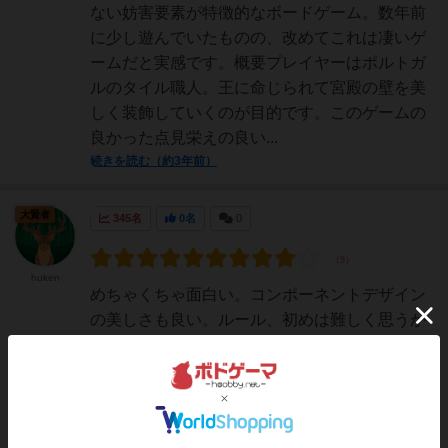
ない妨害要素が特徴的なボードゲーム。数年前
に少し遊んでいたものの、改めてこれは凄いゲ
ームだと実感です。概要プレイヤーはポルトガ
ルのタイル職人。王に命じられて宮殿の壁を美
しく装飾していくのが目的です。このゲームの
良かった点見栄えの良い...
続きを読む（約3年前）
大賢者
345名
0名
0
huken
めちゃくちゃ面白い。コンポーネントデザイン
の美しさも良い。ルール、初めは難しく思うか
もしれないけど、すぐに把握できるはず。順番
もサクサク進み、手元のパネルが埋まっていく
のが心地よい。後半相手のパネルと場のブロッ
クを睨みながら頭をフル回転させるのも楽し
い。小綺麗だからハードル...