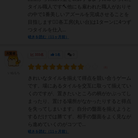
タイル職人です🔨他にも雇われた職人がおりそ
の中で1番美しいアズールを完成させることを
目指します☝🏼各工房(丸い台)は1ターンに4つず
つタイルを仕入...
続きを読む（11ヶ月前）
大賢者
333名
1名
0
いぬもち
きれいなタイルを揃えて得点を競い合うゲーム
です。場にあるタイルを交互に取って揃えてい
くのですが、置きたいところの柄がかぶってし
まったり、置ける場所がなかったりすると得点
を失ってしまいます。自分の盤面を揃えようと
するだけでは勝てず、相手の盤面をよく見なが
ら進めていくのがコツで...
続きを読む（11ヶ月前）