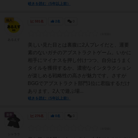
続きを読む（5年以上前）
仙人
591名
2名
0
あるえす
美しい見た目とは裏腹に2人プレイだと、運要
素のないガチのアブストラクトゲーム。いかに
相手にマイナスを押し付けつつ、自分はうまく
タイルを獲得するか。濃密なインタラクション
が楽しめる戦略性の高さが魅力です。さすが
BGGでアブストラクト部門1位に君臨するだけ
あります。2人で遊ぶ場...
続きを読む（5年以上前）
皇帝
276名
0名
0
シャララ