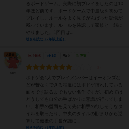
るボードゲーム。実際に初プレイをしたのは10
年ほど前です。ボードゲームで中量級を初めて
プレイし、ルールをよく見てがんばった記憶が
残っています。ルールを確認して家族と一緒に
やりました。1回目は...
続きを読む（2年以上前）
大賢者
446名
1名
0
充実
Uttiy
ボドゲ会4人でプレイメンバーはイーオンズな
どが苦なくできる程度にはボドゲ慣れしている
面々です語るまでもない名作ですが、初めては
どうしても自分の手ばかりに意識が行ってしま
い、相手の盤面を見て先に相手の欲しそうなタ
イルを取ったり、中央のタイルの貯まりから逆
算して最後の手番が誰に...
続きを読む（2年以上前）