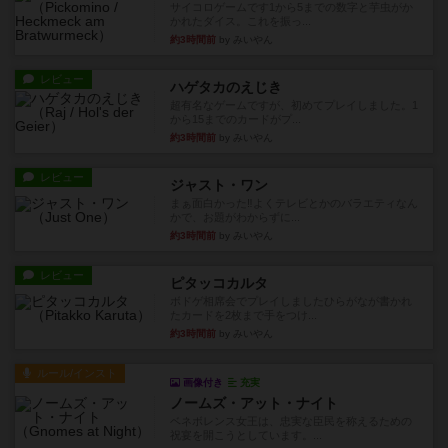
サイコロゲームです1から5までの数字と芋虫がか
かれたダイス。これを振っ...
約3時間前
by みいやん
レビュー
ハゲタカのえじき
超有名なゲームですが、初めてプレイしました。1
から15までのカードがプ...
約3時間前
by みいやん
レビュー
ジャスト・ワン
まぁ面白かった‼️よくテレビとかのバラエティなん
かで、お題がわからずに...
約3時間前
by みいやん
レビュー
ピタッコカルタ
ボドゲ相席会でプレイしましたひらがなが書かれ
たカードを2枚まで手をつけ...
約3時間前
by みいやん
ルール/インスト
画像付き
充実
ノームズ・アット・ナイト
ベネボレンス女王は、忠実な臣民を称えるための
祝宴を開こうとしています。...