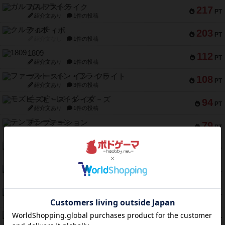
ガルフストライク
217
PT
紹介文あり
1件の投稿
クルティボ
203
PT
紹介文なし
1件の投稿
1809
112
PT
紹介文あり
1件の投稿
ファースト・イン・フライト
108
PT
紹介文あり
3件の投稿
モズビ－ズ・レイダ－ズ
94
PT
紹介文あり
1件の投稿
テンプテーション
79
PT
紹介文なし
2件の投稿
インドネシア
78
PT
紹介文あり
2件の投稿
宵と暁の呪文書
75
PT
紹介文あり
8件の投稿
リスボン・トラム 28
73
PT
紹介文あり
9件の投稿
アマナイト
73
PT
紹介文なし
1件の投稿