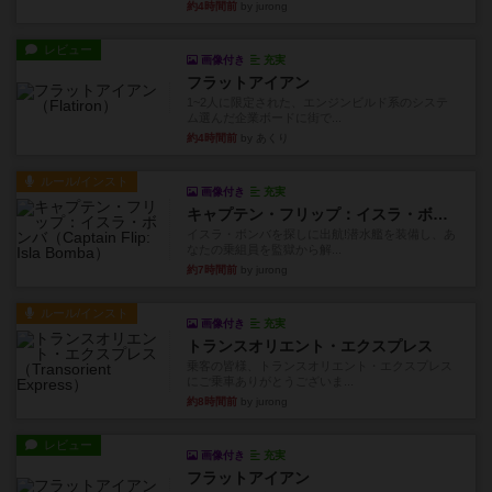
約4時間前
by jurong
レビュー
画像付き
充実
フラットアイアン
1~2人に限定された、エンジンビルド系のシステ
ム選んだ企業ボードに街で...
約4時間前
by あくり
ルール/インスト
画像付き
充実
キャプテン・フリップ：イスラ・ボンバ
イスラ・ボンバを探しに出航!潜水艦を装備し、あ
なたの乗組員を監獄から解...
約7時間前
by jurong
ルール/インスト
画像付き
充実
トランスオリエント・エクスプレス
乗客の皆様、トランスオリエント・エクスプレス
にご乗車ありがとうございま...
約8時間前
by jurong
レビュー
画像付き
充実
フラットアイアン