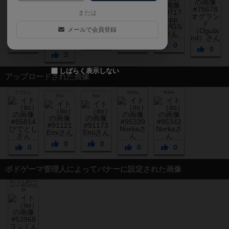
または
メールで会員登録
0
4
0
0
0
3
しばらく表示しない
アップロードされた画像
ひでとし
Norka
Norka
Emi
Emi
0
0
0
0
0
ボドゲーマ管理人によってバナーに設定された画像
ヨシくん@ゲー
ムバーRUST元
帥