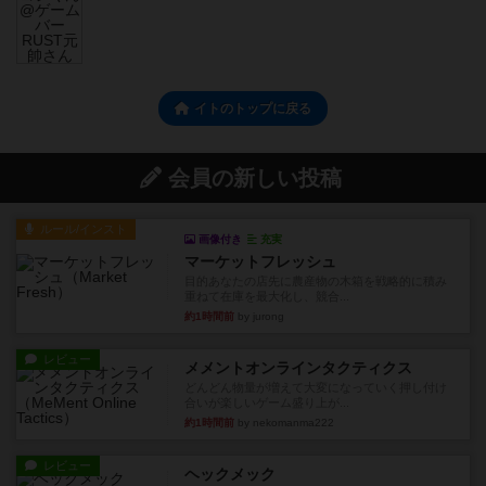
イトのトップに戻る
会員の新しい投稿
ルール/インスト
画像付き
充実
マーケットフレッシュ
目的あなたの店先に農産物の木箱を戦略的に積み
重ねて在庫を最大化し、競合...
約1時間前
by jurong
レビュー
メメントオンラインタクティクス
どんどん物量が増えて大変になっていく押し付け
合いが楽しいゲーム盛り上が...
約1時間前
by nekomanma222
レビュー
ヘックメック