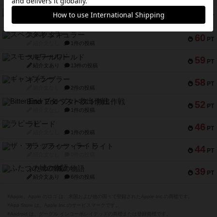
ブラヴェスト
66
PT
紹介文なし
1件の投稿
スペクタキュラー
60
PT
紹介文なし
1件の投稿
スモールワールド
59
PT
紹介文あり
13件の投稿
ギャンブラー
58
PT
紹介文なし
2件の投稿
Bitter End ブタペスト救出作戦
52
PT
紹介文なし
1件の投稿
ラピード
46
PT
紹介文なし
1件の投稿
ザ・フラッフィー・ライト
44
PT
紹介文なし
0件の投稿
ふたつの城の物語
39
PT
紹介文あり
6件の投稿
※Apple、Apple のロゴ は、米国および他の国々で登録されたApple Inc.の商標です。
※App Store は、Apple Inc.のサービスマークです。
※Android は、グーグル インコーポレイテッドの商標または登録商標です。