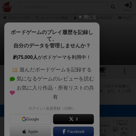
ログイン
閉じる
ボドゲーマTOP
ボードゲームの検索
ito (イト)の通販/商品詳細
作品デー
ボードゲームのプレイ履歴を記録し
て、
イト
自分のデータを管理しませんか？
11件の画像
約75,000人
がボドゲーマを利用中！
遊んだボードゲームを記録する
11
10
64
255
トップ
画像
動画
レビュー
カフェ
気になるゲームのレビューを読む
ボドゲーマにログインすると、
「イト（ito）」
の画像をアップロード出来た
お気に入り作品・所有リストの共
り、他のユーザーの投稿画像に評価を付けることができます。また、トップ6
の画像は様々なページで表示されます。
有
ログイン / 会員登録（10秒）
トップに表示される画像
Google
ヨシくん@ゲー
X
ムバーRUST元
オグランド
帥
（Oguland）
mkpp @UPGS:S
mkpp @UPGS:S
mkpp @UPGS:S
あーちゃ
Apple
Facebook