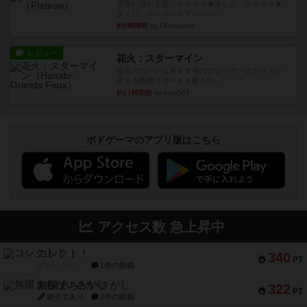
世界に浸れる度 ☆☆☆☆★楽しさ ☆☆☆☆★
タイパ ☆☆☆☆☆マンハッ...
約9時間前
by DKnewyork
レビュー
花火：スターマイン
自分のカードは見えず他のプレイヤーのカードが
見える状態でカードを教えた...
約11時間前
by mob567
ボドゲーマのアプリ版はこちら
アクセス数 急上昇中
コレクト！
340
PT
紹介文なし
1件の投稿
無限まちがいさがし
322
PT
紹介文あり
2件の投稿