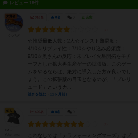
レビュー 18件
大賢者
316名
0名
0
充実
くつろぎ
☆推奨最低人数：2人☆インスト難易度：
4/10☆リプレイ性：7/10☆やり込み必須度：
9/10☆奥さんの反応：未プレイ火星開拓をモチ
ーフとした拡大再生産ゲーの拡張版。このゲー
ムをやるならば、絶対に導入した方が良いでし
ょう。この拡張版の目玉となるのが、「プレリ
ュード」というカ...
続きを読む（11ヶ月前）
仙人
409名
0名
0
TM of
Yokohama
これなしでは「テラフォーミングマーズ」はプ