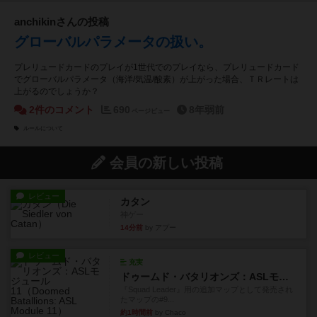
anchikinさんの投稿
グローバルパラメータの扱い。
プレリュードカードのプレイが1世代でのプレイなら、プレリュードカード
でグローバルパラメータ（海洋/気温/酸素）が上がった場合、ＴＲレートは
上がるのでしょうか？
2件のコメント
690
8年弱前
ページビュー
ルールについて
会員の新しい投稿
レビュー
カタン
神ゲー
14分前
by アプー
レビュー
充実
ドゥームド・バタリオンズ：ASLモジュール11
『Squad Leader』用の追加マップとして発売され
たマップの#9...
約1時間前
by Chaco