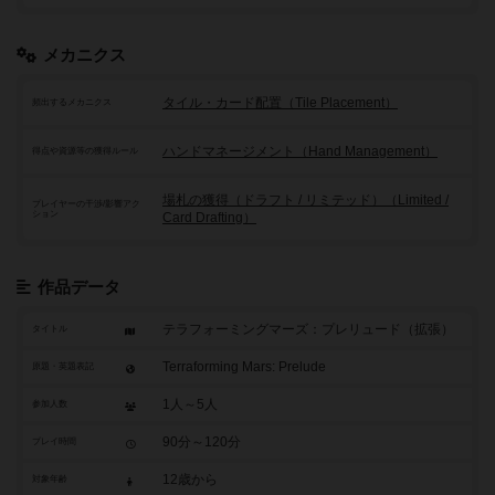
メカニクス
タイル・カード配置（Tile Placement）
頻出するメカニクス
ハンドマネージメント（Hand Management）
得点や資源等の獲得ルール
場札の獲得（ドラフト / リミテッド）（Limited /
プレイヤーの干渉/影響アク
ション
Card Drafting）
作品データ
テラフォーミングマーズ：プレリュード（拡張）
タイトル
Terraforming Mars: Prelude
原題・英題表記
1人～5人
参加人数
90分～120分
プレイ時間
12歳から
対象年齢