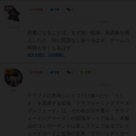
皇帝
219名
0名
0
ライドウ
邪魔になることは、まず無い拡張。英語版を購
入したが、特に問題なく遊べるはず。ゲームの
時間も短くなるはず。
続きを読む（5年弱前）
仙人
615名
8名
0
充実
krm
テラフォの美味しいトコだけ食べたい「らし
さ」を追求する拡張「テラフォーミングマーズ:
プレリュード」は、その名が示す通り「テラフ
ォーミングマーズ」の拡張キットである。本製
品のコンポーネントは新システムであるプレリ
ュードカードと追加の企業・プロジェクトカー