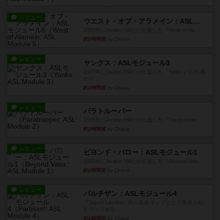
レビュー
ウエスト・オブ・アラメイン：ASLモジュール5
1988年にAvalon Hill社が出版した『West of Ala...
約2時間前
by Chaco
レビュー
ヤンクス：ASLモジュール3
1987年にAvalon Hill社が出版した『Yanks』に付属
のマ...
約2時間前
by Chaco
レビュー
パラトルーパー
1986年にAvalon Hill社が出版した『Paratrooper...
約2時間前
by Chaco
レビュー
ビヨンド・バロー：ASLモジュール1
1985年にAvalon Hill社が出版した『Beyond Valo...
約2時間前
by Chaco
レビュー
パルチザン：ASLモジュール4
『Squad Leader』用の追加マップとして発売され
たマップ#10...
約2時間前
by Chaco