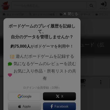
ログイン
閉じる
ボドゲーマTOP
ボードゲームの検索
テラフォーミングマーズ
テラフォ
ボードゲームのプレイ履歴を記録し
て、
自分のデータを管理しませんか？
テラフォーミングマーズ：プレリュード（拡
約75,000人
がボドゲーマを利用中！
張）
Terraforming Mars: Prelude
遊んだボードゲームを記録する
気になるゲームのレビューを読む
お気に入り作品・所有リストの共
有
10
18
217
トップ
画像
動画
レビュー
カフェ
ログイン / 会員登録（10秒）
Google
X
Apple
Facebook