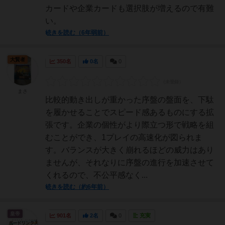
カードや企業カードも選択肢が増えるので有難
い。
続きを読む（6年弱前）
大賢者
350名
0名
0
まさ
比較的動き出しが重かった序盤の盤面を、下駄
を履かせることでスピード感あるものにする拡
張です。企業の個性がより際立つ形で戦略を組
むことができ、1プレイの高速化が図られま
す。バランスが大きく崩れるほどの威力はあり
ませんが、それなりに序盤の進行を加速させて
くれるので、不公平感なく...
続きを読む（約6年前）
皇帝
901名
2名
0
充実