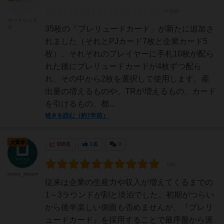
ボードリンク
ス
35枚の「プレリュードカード」が新たに追加さ
れました（それとPJカード7枚と企業カード5
枚）。それぞれのプレイヤーに手札10枚が配ら
れた後にプレリュードカードが4枚ずつ配ら
れ、その中から2枚を選択して使用します。産
出量の増えるものや、TRが増えるもの、カード
を引けるもの、都...
続きを読む（約7年前）
大賢者
998名
1名
0
korou_dream
従来は企業の生産力や収入が増えてくるまでの
1～3ラウンドが割と淡泊でした。初期がつらい
から後半楽しい側面も否めませんが、『プレリ
ュードカード』を採用することで最序盤から派