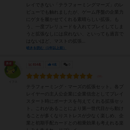
レイできない「テラフォーミングマーズ」のレ
ビューでも触れましたが、ゲーム序盤の企業力
にゲタを履かせてくれる素晴らしい拡張。も
う、一度プレリュードを入れてプレイしてしま
うと拡張なしには戻れない、といっても過言で
はないほど、マストの拡張...
続きを読む（1年以上前）
勇者
814名
4名
0
イフス
テラフォーミング・マーズの拡張セット。各プ
レイヤーの主人公企業に企業信念としてプレイ
スタート時にボーナスを与えてくれる拡張セッ
ト。これがあることにより第一世代目から動け
ることが多くなりストレスが少なく楽しめ、企
業と初期手配カードとの相乗効果も考えれる楽