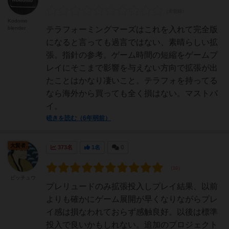
Kodomo
blender
テラフォーミングマーズはこれを入れて完全版
になると言っても過言ではない、素晴らしい拡
張。指針の参考。ゲーム時間の短縮をゲームプ
レイにそこまで影響を与えない方向で拡張が出
たことはかなり凄いこと。テラフォを持ってる
なら海外から買っても全く損はない。マストバ
イ。
続きを読む（6年弱前）
大賢者
373名
1名
0
ビッチュウ
プレリュードのみ拡張投入しプレイ結果、以前
よりも確かにゲーム展開が早くなりながらプレ
イ感は損なわれておらず感触良好。以後は標準
投入で良いかもしれない。追加のプロジェクト