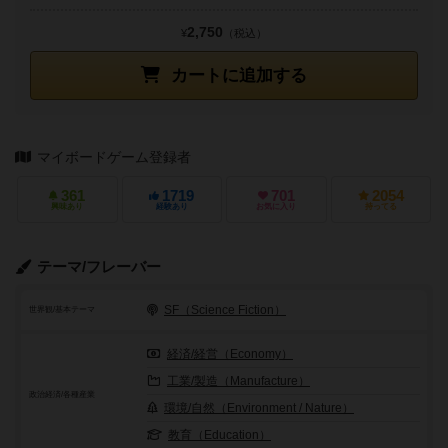
2,750
¥
（税込）
カートに追加する
マイボードゲーム登録者
361
1719
701
2054
興味あり
経験あり
お気に入り
持ってる
テーマ/フレーバー
SF（Science Fiction）
世界観/基本テーマ
経済/経営（Economy）
工業/製造（Manufacture）
政治経済/各種産業
環境/自然（Environment / Nature）
教育（Education）