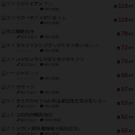
フラットアイアン
118
PT
紹介文なし
2件の投稿
エコーズ・オブ・タイム
118
PT
紹介文なし
8件の投稿
南北戦争
79
PT
紹介文あり
1件の投稿
キャプテン・フリップ：イスラ・ボンバ
72
PT
紹介文なし
2件の投稿
メメントオンラインタクティクス
70
PT
紹介文あり
4件の投稿
パーミッド
68
PT
紹介文なし
1件の投稿
クリーグ
57
PT
紹介文あり
1件の投稿
セミファイナル ～お前はまだ生きている～
53
PT
紹介文あり
1件の投稿
ふたつの街の物語
52
PT
紹介文あり
18件の投稿
クランク! ：冒険者たち（拡張）
50
PT
紹介文あり
4件の投稿