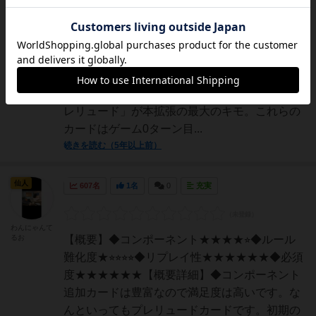
手動人形
序盤のもたつきを大幅に軽減する本拡張は、
『テラフォーミング・マーズ』ソロプレイの成
功率を飛躍的に高めてくれました。内容はカー
ドのみで新たな企業新たなプロジェクトプレリ
ュードカードで構成されています。この、「プ
レリュード」が本拡張の最大のキモ。これらの
カードはゲーム0ターン目...
続きを読む（5年以上前）
仙人
607名
1名
0
充実
わんにゃんて
るお
【概要】◆コンポーネント★★★★⭐︎◆ルール
難化度★⭐︎⭐︎⭐︎⭐︎◆リプレイ性★★★★★★◆必須
度★★★★★★【概要詳細】◆コンポーネント
追加カードは豊富なので満足度は高いです。な
んといってもプレリュードカードです。初期の