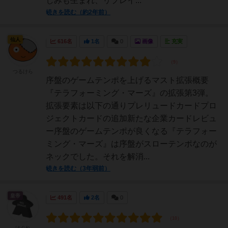
しみも生まれ、リプレイ...
続きを読む（約2年前）
仙人
616名
1名
0
画像
充実
つるけら
序盤のゲームテンポを上げるマスト拡張概要
『テラフォーミング・マーズ』の拡張第3弾。
拡張要素は以下の通りプレリュードカードプロ
ジェクトカードの追加新たな企業カードレビュ
ー序盤のゲームテンポが良くなる『テラフォー
ミング・マーズ』は序盤がスローテンポなのが
ネックでした。それを解消...
続きを読む（3年弱前）
皇帝
491名
2名
0
はぐれ