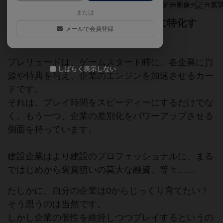
または
スピードだけでない。企業がさらに特化す
メールで会員登録
る！
プレリュードは、ゲームスタート時に、各企業に資
しばらく表示しない
源や特典を与え、企業のエンジンを加速させるカー
ドです。
それは、プレイ時間をスピーディーにするだけでな
く、もう一つ、企業の差別化をパワーアップさせる
側面を持っています。
建設企業はより建設のプロフェッショナルに、まる
ではじめから褒賞狙いの莫大な融資、等々……
たしかに、自分の企業は0からじっくり育てたい！
そう思うのは当然です。
しかし企業の個性を維持しつつプレイするというの