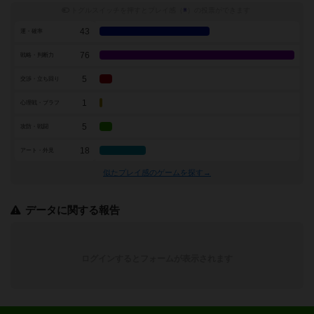
トグルスイッチを押すとプレイ感（
※
）の投票ができます
43
運・確率
76
戦略・判断力
5
交渉・立ち回り
1
心理戦・ブラフ
5
攻防・戦闘
18
アート・外見
似たプレイ感のゲームを探す→
データに関する報告
ログインするとフォームが表示されます