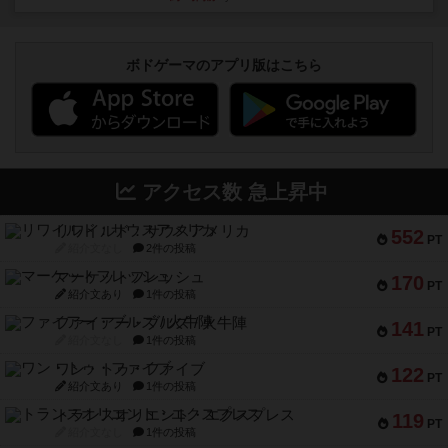
ボドゲーマのアプリ版はこちら
アクセス数 急上昇中
リワイルド：サウスアメリカ
552
PT
紹介文なし
2件の投稿
マーケットフレッシュ
170
PT
紹介文あり
1件の投稿
ファイアー・ブルズ / 火牛陣
141
PT
紹介文なし
1件の投稿
ワン・トゥ・ファイブ
122
PT
紹介文あり
1件の投稿
トランスオリエント・エクスプレス
119
PT
紹介文なし
1件の投稿