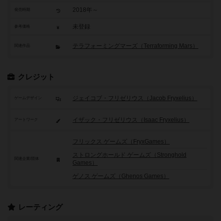
2018年～
発売時期
未登録
参考価格
テラフォーミングマーズ（Terraforming Mars）
関連作品
クレジット
ジェイコブ・フリゼリウス（Jacob Fryxelius）
ゲームデザイン
イザック・フリゼリウス（Isaac Fryxelius）
アートワーク
フリックス ゲームズ（FryxGames）
ストロングホールド ゲームズ（Stronghold
関連企業/団体
Games）
ゲノス ゲームズ（Ghenos Games）
レーティング