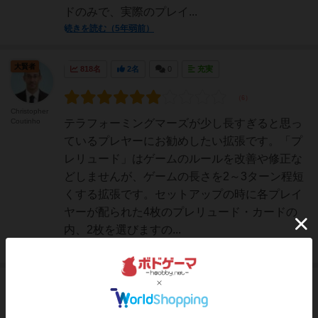
ドのみで、実際のプレイ...
続きを読む（5年弱前）
大賢者
818名
2名
0
充実
Christopher
Coutinho
テラフォーミングマーズが少し長すぎると思っ
ているプレヤーにお勧めしたい拡張です。「プ
レリュード」はゲームのルールを改善や修正な
どしませんが、ゲームの長さを2～3ターン程短
くする拡張です。セットアップの時に各プレイ
ヤーが配られた4枚のプレリュード・カードの
内、2枚を選びますの...
続きを読む（5年以上前）
神
1030名
2名
0
充実