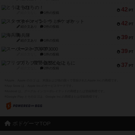
とうほうの！
42
PT
紹介文なし
1件の投稿
スターマイン・ラミー ポケット
42
PT
紹介文あり
2件の投稿
海兵隊
39
PT
紹介文あり
1件の投稿
スーパーストア3000
39
PT
紹介文なし
1件の投稿
フリップ７：復讐心とともに
37
PT
紹介文なし
2件の投稿
※Apple、Apple のロゴ は、米国および他の国々で登録されたApple Inc.の商標です。
※App Store は、Apple Inc.のサービスマークです。
※Android は、グーグル インコーポレイテッドの商標または登録商標です。
※Google Play とそのロゴは、Google Inc.の商標または登録商標です。
ボドゲーマTOP