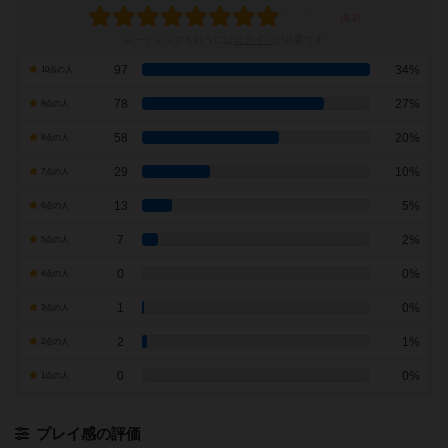
レーティングを行うには
ログイン
が必要です
97
34%
10点の人
78
27%
9点の人
58
20%
8点の人
29
10%
7点の人
13
5%
6点の人
7
2%
5点の人
0
0%
4点の人
1
0%
3点の人
2
1%
2点の人
0
0%
1点の人
プレイ感の評価