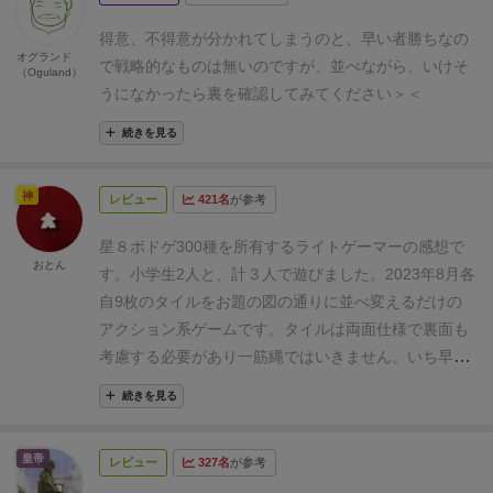
得意、不得意が分かれてしまうのと、早い者勝ちなの
オグランド
で戦略的なものは無いのですが、並べながら、いけそ
（Oguland）
うになかったら裏を確認してみてください＞＜
続きを見る
神
レビュー
421名
が参考
星８
ボドゲ300種を所有するライトゲーマーの感想で
おとん
す。小学生2人と、計３人で遊びました。2023年8月
各
自9枚のタイルをお題の図の通りに並べ変えるだけの
アクション系ゲームです。タイルは両面仕様で裏面も
考慮する必要があり一筋縄ではいきません。いち早く
完成させた人が1ポイントゲット！4ポイント先取で勝
続きを見る
利です。
シンプルな絵並べゲームなので、対象年齢が
広いのが魅力です。一方で、プレイ人数が4人までと
皇帝
レビュー
327名
が参考
少ないなのが残念なところ。インスト30秒の簡単なゲ