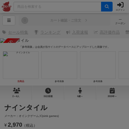
ログイン
─
0
カート確認・ご注文
クーポン
セール特集
ランキング
入荷速報
高評価作品
売り切れ
「参考画像」は会員が当サイトのデータベースにアップロードした画像です。
当商品
参考画像
参考画像
2～4人
15分前後
6歳～
2015年～
ナインタイル
メーカー：オインクゲームズ(oink games)
2,970
¥
（税込）