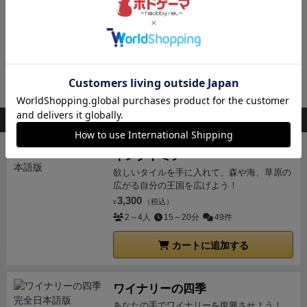
20万部突破の人気ボードゲーム『ナインタイ
ル』が上級版になって新登場！
2,970
（税込）
¥
2～4人
15分
1件
カートに追加する
残り2点
このボードゲームを持ってる人が購入した商品
キングドミノ
欲しいタイルを手に入れて、森や海、草原の
広がる自分の王国を広げよう！
3,300
（税込）
¥
2～4人
15～20分
49件
カートに追加する
ワイナリーの四季
あなたの手でワイナリーを復興させよう！