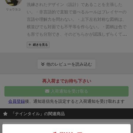
ームだからこそ、大人数でも遊べたら良いのに！
お手
洗練されたデザイン（設計）であることを主張した
持ちの呼び鈴を使って「チーン」と鳴らすと更に盛り
リョウヨコ
い。
・非言語的で直観で遊べるルールはプレイヤーの
上がるのでオススメです。(同梱されていません。100
言語や理解力を問わない。
・上下左右対称な図柄は、
円ショップで売ってます。)
⚫︎良い点
インストが超簡
横並びでも対面でも不平等を作らない。
・図柄は色で
単。
幼稚園児から遊べる簡単ルール。
アツくなれるゲ
も形でも分別でき、そのどちらかが認識しずらくても
ーム性。
アートワークが素晴らしい。
⚫︎気になる点
自
代償可能。
色盲の気がある私が友人と２人プレイし、
陣のタイルの並び変えなので、やる事はソロプレイ的
続きを見る
私はほぼ形認識で、友人はほぼ色認識でタイルを揃え
とも言える。
絵並べが苦手な人もいる、かも？！
タイ
ていたことに驚いた作品。
一日中遊べるというゲーム
ルを掴みやすいようにプレイマットなどを用意した方
ではないし、露骨に能力差が出やすいのも確かだが、
他のレビューを読み込む
が良さそうです。
⚫︎悪い点
特に無し。
真剣勝負をした後にどんな認識や手順で揃えていた
か、話し合うのもまた楽しいと思う。
再入荷までお待ち下さい
入荷通知を受け取る
会員登録
後、通知送信先を設定すると入荷通知を受け取れます
「ナインタイル」の関連商品
ナインタイルエクストリーム