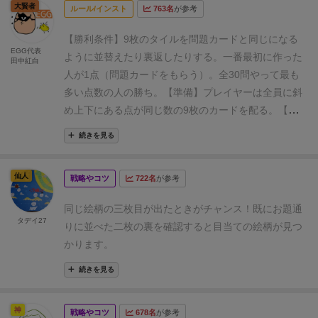
大賢者
ルール/インスト
763名
が参考
【勝利条件】
9枚のタイルを問題カードと同じになる
EGG代表
ように並替えたり裏返したりする。
一番最初に作った
田中紅白
人が1点（問題カードをもらう）。
全30問やって最も
多い点数の人の勝ち。
【準備】
プレイヤーは全員に斜
め上下にある
点が同じ数の9枚のカードを配る。
【遊
び方】
①問題カードを1枚めくる。
※最初は適当に、2
続きを見る
回目以降はその前に点数を獲得した人。
②タイルを問
題カードと同じになるように並替えたり裏返したりす
仙人
戦略やコツ
722名
が参考
る。
③完成した人は問題カードを取る。
④問題カード
と完成した絵柄を見比べ同じなら、完成した人の点
同じ絵柄の三枚目が出たときがチャンス！
既にお題通
数。
※お手つきは、カードが獲得できずさらに－1点
タデイ27
りに並べた二枚の裏を確認すると目当ての絵柄が見つ
となる。
かります。
続きを見る
神
戦略やコツ
678名
が参考