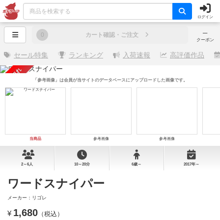
ログイン
─
0
カート確認・ご注文
クーポン
セール特集
ランキング
入荷速報
高評価作品
売り切れ
「参考画像」は会員が当サイトのデータベースにアップロードした画像です。
当商品
参考画像
参考画像
2～6人
10～20分
6歳～
2017年～
ワードスナイパー
メーカー：リゴレ
1,680
¥
（税込）