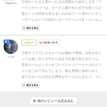
でしょうか。
ただ小箱でサクッと遊べるワードゲーム
で良かった点と悪かった点の両面から紹介します！
ワ
（Oguland）
という意味で、試してみる価値は充分にあるゲームだ
ードスナイパーは、カードに書かれた文字を使ってお
と思います。
題カードの回答を答えるいわゆるワード系のパーティ
ーゲームタイプの面白いカードゲームです！
ルール説
明が非常に簡単で、ゲーム初心者の方でもすぐに遊ぶ
続きを見る
ことが出来ます。ゲームとゲームの合間などの短い時
間でも遊べて楽しいです。
ワード系ゲームは似たりよ
国王
レビュー
292名
が参考
ったりな部分もありますし、ヒラメキの得意不得意が
出てしまう点がどうしてもあります・・・
好き度
小箱サイズでしかもルールは極めて単純。
山札をめく
（Like）
▶2pt.≪★★≫
おすすめ度
てつか
ってお題に合う文字から始まる言葉を答えるゲーム。
（Recommended）
▶3pt.≪★★★≫
子どもと度
基本ルールというべきワードスナイパールールのイン
（With kids）
▶4pt.≪★★★★≫
ワードスナイパー
ストはこれで済んでしまう。
最も気軽に始められて、
の簡単なゲームの流れとルール解説はこちらをご覧く
誰でもルールが分かる稀有なゲームだとおもう。
プレ
ださい！
イ人数も2〜6人となっているが、人数上限は無くても
続きを見る
いいのではないかと、外野の人もガンガンぶっ込んで
欲しい笑
ゲームに参加していない人が横から口を出す
のは通常はNGだと思うが、このゲームに関しては許さ
他のレビューを読み込む
れる気がする。詰まったお題が出て、みんなが唸って