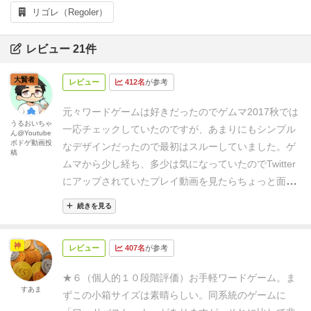
リゴレ（Regoler）
レビュー 21件
大賢者
レビュー
412名
が参考
元々ワードゲームは好きだったのでゲムマ2017秋では
うるおいちゃ
一応チェックしていたのですが、あまりにもシンプル
ん@Youtube
ボドゲ動画投
なデザインだったので最初はスルーしていました。
ゲ
稿
ムマから少し経ち、多少は気になっていたのでTwitter
にアップされていたプレイ動画を見たらちょっと面白
そうだな、と。しかも何の因果かちょうど再販するタ
続きを見る
イミングだったらしく、早速翌日に買いに行きまし
た。
その場でも遊ぶ機会があったので遊んでみたら思
神
レビュー
407名
が参考
った通り、いやそれ以上に楽しいではありませんか。
購入して色んなゲーム会などで出してプレイしたので
★６（個人的１０段階評価）
お手軽ワードゲーム。
ま
すが、面白くなかったことはありません。
ルールも簡
すあま
ずこの小箱サイズは素晴らしい。同系統のゲームに
単でプレイ時間も短め、しかも「言葉」という普段か