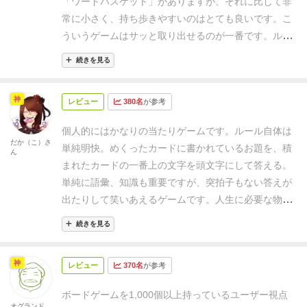
「ワードバスケット」がありますが、それに比して非
ら接している物が題材。なのでゲーム初心者にも敷居
常に小さく、持ち歩きやすいのはとても良いです。こ
が低く、誰でも誰とでも遊べるのが良いです。
あとワ
ういうゲームはサッと取り出せるのが一番です。
ルー
ードゲームって割と早押しクイズみたいになりがちで
ルは数パターンあるのですが、基本的には「動物園の
すが、「お題」という縛りがちょうどよい塩梅で頭の
続きを見る
生き物」などのテーマに「あ」などの頭文字を組み合
回転が早い人と普通の人とのバランサーとなってるよ
わせ、いち早くそこに当てはまるワードを言えた人の
うな気がします。
語彙力は育った環境や仕事や趣味な
神
レビュー
380名
が参考
得点、というシンプルルール（この場合は「アルマジ
どによって変わります、つまり人の数だけ遊びの可能
ロ」等）。
そういう意味で一定以上の楽しさはあるの
性があると思います。
このゲームはワードゲームの新
個人的にはかなりの当たりゲームです。
ルール自体は
ですが、個人的には意外と「詰まる」場面の多いゲー
だか（こ）さ
定番と言っても過言ではない、良いゲームだと思いま
単純明快。めくったカードに書かれているお題を、積
ん
ムかなという印象でした。
勿論やるメンバーによるの
す。
まれたカードの一番上の文字を頭文字にして答える。
ですが、テーマに「歴史人物」「四字熟語」などちょ
単純に語彙、知識も重要ですが、突拍子もない答えが
っとカタいものが散見され、頭文字によってはすっか
出たりして笑いあえるゲームです。
人生に必要な物と
りゲームが止まることもしばしば。特に子供相手なん
して「へりくつ」と出た時は、やっていたメンバーは
かだと顕著で（これはワードバスケット等でも同じな
続きを見る
笑いに包まれ、「確かに！」と納得していました。
こ
のですが）。
そういう際は次のカードをめくるルール
のゲームに勝ちたいがために、嫁が世界地図やら四字
はあるのですが、数度それが続いたりすると、どうし
神
レビュー
370名
が参考
熟語やら勉強を始める始末。ちょっと時間がある時に
てもモヤモヤが溜まってしまいがちです。なんでしょ
さくっとできるのもいいですね！
う、難しいクイズを何度もパスする感覚とでも言うの
ボードゲームを1,000個以上持っているユーザー視点
オグランド