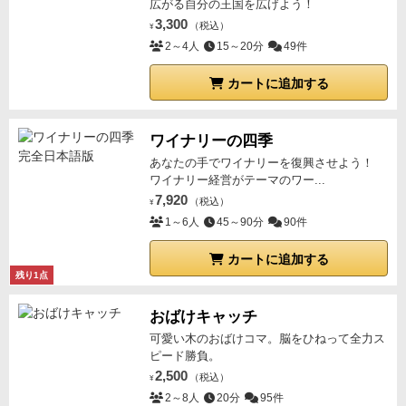
カードやファミリーエディションが発売されるのでお
広がる自分の王国を広げよう！
子さんへの敷居は下がると期待。もっと歯応えのある
3,300
（税込）
¥
ワードスナイパーを希望の方用にミニ拡張も出るとの
2～4人
15～20分
49件
ことなのでそちらにも期待してます。
カートに追加する
ワイナリーの四季
あなたの手でワイナリーを復興させよう！
ワイナリー経営がテーマのワー...
7,920
（税込）
¥
1～6人
45～90分
90件
カートに追加する
残り1点
おばけキャッチ
可愛い木のおばけコマ。脳をひねって全力ス
ピード勝負。
2,500
（税込）
¥
2～8人
20分
95件