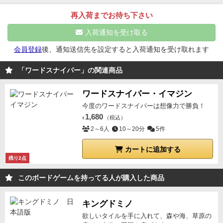
いるところにサラッとみんなが納得出来る回答を呟け
再入荷までお待ち下さい
ば、きっとみんなはあなたのことを羨望の眼差しで見
入荷通知を受け取る
ることでしょう笑
ただボキャブラリーがどうしても問
われるゲームなので、5歳から出来るとはなっている
会員登録
後、通知送信先を設定すると入荷通知を受け取れます
がなかなかお子さんがやるのは難しかったり、あとお
「ワードスナイパー」の関連商品
題が都道府県など詰まりやすいお題が入っているのが
ネック。
最高難易度のルール、お題に合う言葉を出さ
ワードスナイパー・イマジン
れている文字だけで作るマルチターゲットは、ワード
今度のワードスナイパーは想像力で勝負！
スナイパーや、ワードスナイパーリバースに比べ一気
1,680
（税込）
¥
にゲームのテンポが遅くなるので、
時間調整とか、初
2～6人
10～20分
5件
めてボードゲームをやるという人がいるならワードス
ナイパールールがオススメ。
とはいえ軽量級ゲームで
カートに追加する
残り2点
はバツグンの面白さ、場が盛り上がる可能性十分なの
で、ボードゲームをやる以外の場、飲み会が合コンで
このボードゲームを持ってる人が購入した商品
も場を盛り上げるポテンシャルを秘めているのでカバ
ンの中に1つ潜ませておくのをオススメします。
2018
キングドミノ
秋のゲムマで自分でお題や文字を決められるブランク
欲しいタイルを手に入れて、森や海、草原の