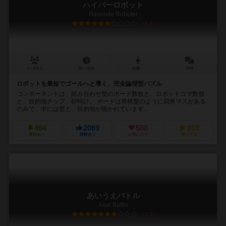
ハイパーロボット
Rasende Roboter
6.6
1～999人
30～40分
10歳～
38件
ロボットを最短でゴールへと導く、完全論理型パズル
コンポーネントは、組み合わせ型のボード数枚と、ロボットコマ数個
と、目的地チップ、砂時計。 ボードは将棋盤のように四角マスがある
のみで、中には壁と、目的地が描かれています...
464
2069
508
918
興味あり
経験あり
お気に入り
持ってる
あいうえバトル
Aiue Battle
7.1