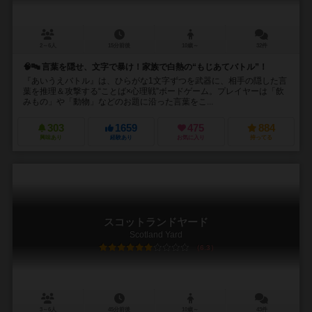
2～6人
15分前後
10歳～
32件
🧠🔤 言葉を隠せ、文字で暴け！家族で白熱の“もじあてバトル”！
『あいうえバトル』は、ひらがな1文字ずつを武器に、相手の隠した言
葉を推理＆攻撃する“ことば×心理戦”ボードゲーム。プレイヤーは「飲
みもの」や「動物」などのお題に沿った言葉をこ...
303
1659
475
884
興味あり
経験あり
お気に入り
持ってる
スコットランドヤード
Scotland Yard
6.3
3～6人
45分前後
10歳～
43件