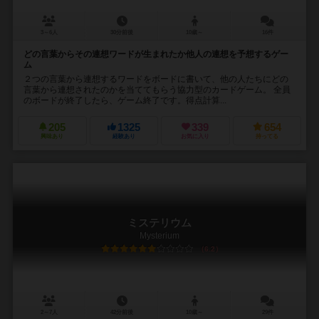
3～6人
30分前後
10歳～
16件
どの言葉からその連想ワードが生まれたか他人の連想を予想するゲー
ム
２つの言葉から連想するワードをボードに書いて、他の人たちにどの
言葉から連想されたのかを当ててもらう協力型のカードゲーム。 全員
のボードが終了したら、ゲーム終了です。得点計算...
205
1325
339
654
興味あり
経験あり
お気に入り
持ってる
ミステリウム
Mysterium
6.2
2～7人
42分前後
10歳～
29件