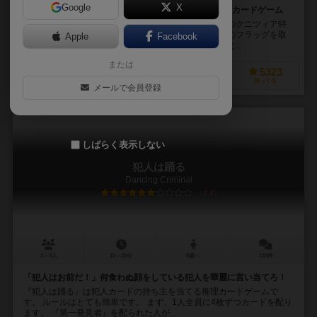
Google
X
ポーカー×陣取りゲーム！？戦略力が試される２人専用カードゲーム
バトルラインは、９つのフラッグを奪い合う２人専用のクニツィア特
徴のジレンマが詰まったボードゲームです。先に５つのフラッグを取
Apple
Facebook
るか、隣り合った３つのフラッグを獲得できれば勝ちと...
または
1639
6149
2377
5323
興味あり
経験あり
お気に入り
持ってる
メールで会員登録
しばらく表示しない
犯人は踊る
Dancing Criminal
6.6
3～8人
10～20分
8歳～
130件
「犯人はお前だ！」何食わぬ顔をしている犯人を華麗に言い当てろ！
『犯人は踊る』は犯人カードの持ち主を当てる推理カードゲームで
す。 ルールはとても簡単です。 まず、1人全員に4枚ずつカードを配り
ます。 『第一発見者』を配られた人が...