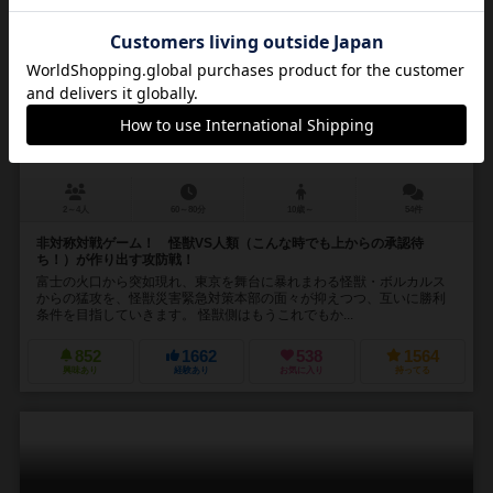
ボルカルス
Vulcanus
6.4
2～4人
60～80分
10歳～
54件
非対称対戦ゲーム！ 怪獣VS人類（こんな時でも上からの承認待
ち！）が作り出す攻防戦！
富士の火口から突如現れ、東京を舞台に暴れまわる怪獣・ボルカルス
からの猛攻を、怪獣災害緊急対策本部の面々が抑えつつ、互いに勝利
条件を目指していきます。 怪獣側はもうこれでもか...
852
1662
538
1564
興味あり
経験あり
お気に入り
持ってる