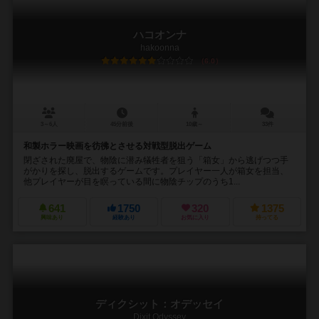
ハコオンナ
hakoonna
6.0
3～6人
45分前後
10歳～
33件
和製ホラー映画を彷彿とさせる対戦型脱出ゲーム
閉ざされた廃屋で、物陰に潜み犠牲者を狙う「箱女」から逃げつつ手
がかりを探し、脱出するゲームです。プレイヤー一人が箱女を担当、
他プレイヤーが目を瞑っている間に物陰チップのうち1...
641
1750
320
1375
興味あり
経験あり
お気に入り
持ってる
ディクシット：オデッセイ
Dixit Odyssey