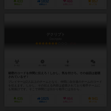
433
1832
466
857
興味あり
経験あり
お気に入り
持ってる
デクリプト
Decrypto
7.1
3～8人
15～45分
12歳～
24件
秘密のコードを仲間に伝えろ！しかし、気を付けろ。その会話は盗聴
されているぞ！
プレイヤーは2人以上のチームとなり、仲間に自分達のチームのコード
を伝えます。しかし、その伝える内容は盗聴されており相手チームに
も筒抜けです。そこで仲間には分かり相手には分から...
435
1825
464
941
興味あり
経験あり
お気に入り
持ってる