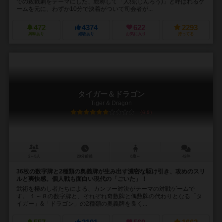
での殺戮劇をテーマにした、総称して「人狼(じんろう)」と呼ばれるゲ
ームを元に、わずか10分で決着がついて司会者が...
472
4374
622
2293
興味あり
経験あり
お気に入り
持ってる
タイガー＆ドラゴン
Tiger & Dragon
6.9
2～5人
20分前後
8歳～
42件
36枚の数字牌と2種類の奥義牌が生み出す濃密な駆け引き、攻めのスリ
ルと爽快感。個人戦も面白い現代の「ごいた」！
武術を極めし者たちによる、カンフー対決がテーマの対戦ゲームで
す。 １～８の数字牌と、それぞれ奇数牌と偶数牌の代わりとなる「タ
イガー」&「ドラゴン」の2種類の奥義牌を良く...