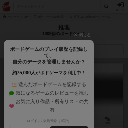
ログイン
ボドゲーマTOP
ボードゲームの検索
推理 1808個のボードゲーム
推理
1808個のボードゲーム
閉じる
ボードゲームのプレイ履歴を記録し
検索メニュー
て、
自分のデータを管理しませんか？
約75,000人
がボドゲーマを利用中！
遊んだボードゲームを記録する
バトルライン
気になるゲームのレビューを読む
Battle Line
7.7
お気に入り作品・所有リストの共
有
ログイン / 会員登録（10秒）
2人用
30分前後
12歳～
137件