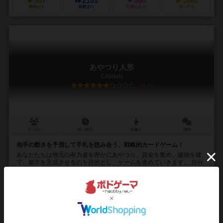
557
2101
560
1662
興味あり
経験あり
お気に入り
持ってる
あやつり人形
Citadels
6.6
2～7人
20～60分
10歳～
38件
相手の動きを予測して手札を読み合う、戦略的カードゲーム！
あなたたちは地元の有力者を密かにあやつり、資金を集め、建物を建
て、都市を完成させるのを目的とし、ゲームを進めていきます。 自分
の息のかかった人物が割れてしまうと略奪、破...
634
2670
538
1706
興味あり
経験あり
お気に入り
持ってる