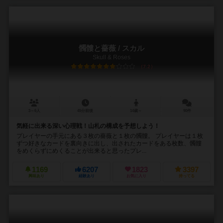
髑髏と薔薇 / スカル
Skull & Roses
7.2
3～6人
45分前後
14歳～
90件
気軽に出来る深い心理戦！山札の構成を予想しよう！
プレイヤーの手元にある３枚の薔薇と１枚の髑髏。 プレイヤーは１枚
ずつ好きなカードを裏向きに出し、出されたカードをある枚数、髑髏
をめくらずにめくることが出来ると思ったプレ...
1169
6207
1823
3397
興味あり
経験あり
お気に入り
持ってる