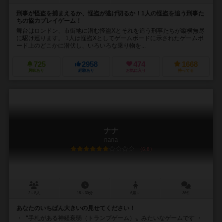
刑事が怪盗を捕まえるか、怪盗が逃げ切るか！1人の怪盗を追う刑事た
ちの協力プレイゲーム！
舞台はロンドン、市街地に潜む怪盗Xとそれを追う刑事たちが縦横無尽
に駆け巡ります。 1人は怪盗Xとしてゲームボードに示されたゲームボ
ード上のどこかに潜伏し、いろいろな乗り物を...
725
2958
474
1668
興味あり
経験あり
お気に入り
持ってる
ナナ
nana
6.8
2～5人
15～30分
6歳～
36件
あなたのいちばん大きいの見せてください！
・〝手札がある神経衰弱（トランプゲーム）〟みたいなゲームです ・