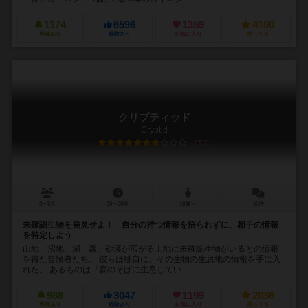
1174
6596
1359
4100
興味あり
経験あり
お気に入り
持ってる
クリプティッド
Cryptid
7.7
3～5人
30～50分
10歳～
66件
未確認生物を発見せよ！ 自分の持つ情報を悟られずに、相手の情報
を特定しよう
山地、沼地、湖、森、砂漠が広がる土地に未確認生物がいるとの情報
を得た冒険者たち。 彼らは独自に、その生物の生息地の情報を手に入
れた。 あるものは『森のそばに生息してい...
988
3047
1199
2036
興味あり
経験あり
お気に入り
持ってる