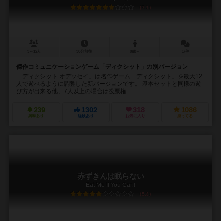
7.1
3～12人
30分前後
8歳～
17件
傑作コミュニケーションゲーム「ディクシット」の別バージョン
「ディクシット:オデッセイ」は名作ゲーム「ディクシット」を最大12
人で遊べるように調整した新バージョンです。 基本セットと同様の遊
び方が出来る他、7人以上の場合は投票権...
239
1302
318
1086
興味あり
経験あり
お気に入り
持ってる
赤ずきんは眠らない
Eat Me If You Can!
5.8