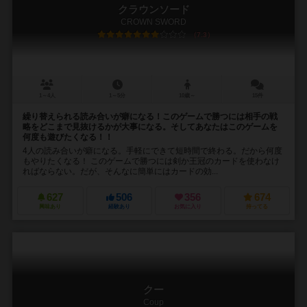
クラウンソード
CROWN SWORD
7.3
1～4人
1～5分
10歳～
15件
繰り替えられる読み合いが癖になる！このゲームで勝つには相手の戦
略をどこまで見抜けるかが大事になる。そしてあなたはこのゲームを
何度も遊びたくなる！！
4人の読み合いが癖になる。手軽にできて短時間で終わる。だから何度
もやりたくなる！ このゲームで勝つには剣か王冠のカードを使わなけ
ればならない。だが、そんなに簡単にはカードの効...
627
506
356
674
興味あり
経験あり
お気に入り
持ってる
クー
Coup