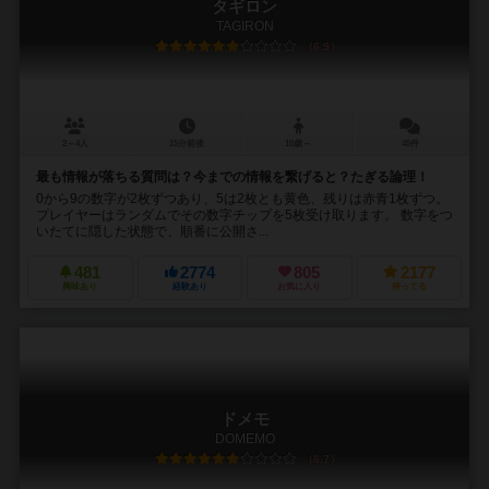
タギロン
TAGIRON
6.9
2～4人
15分前後
10歳～
45件
最も情報が落ちる質問は？今までの情報を繋げると？たぎる論理！
0から9の数字が2枚ずつあり、5は2枚とも黄色、残りは赤青1枚ずつ。
プレイヤーはランダムでその数字チップを5枚受け取ります。 数字をつ
いたてに隠した状態で、順番に公開さ...
481
2774
805
2177
興味あり
経験あり
お気に入り
持ってる
ドメモ
DOMEMO
6.7