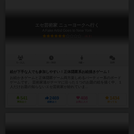
エセ芸術家 ニューヨークへ行く
A Fake Artist Goes to New York
6.3
5～11人
20～30分
8歳～
32件
絵が下手な人でも参加しやすい！正体隠匿系お絵描きゲーム！
お絵かきゲームと正体隠匿ゲーム両方楽しめるパーティー系のボード
ゲームです。 芸術家達がテーマに沿った１つのお題の絵を描く中、１
人だけお題の知らないエセ芸術家が紛れていま...
541
2469
408
1434
興味あり
経験あり
お気に入り
持ってる