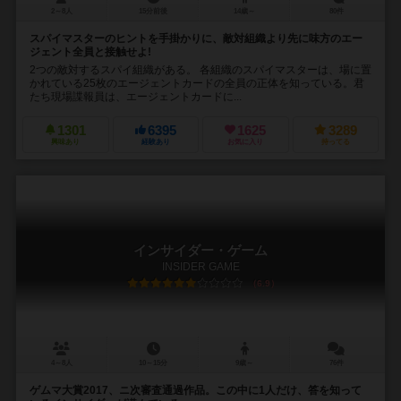
2～8人
15分前後
14歳～
80件
スパイマスターのヒントを手掛かりに、敵対組織より先に味方のエー
ジェント全員と接触せよ!
2つの敵対するスパイ組織がある。 各組織のスパイマスターは、場に置
かれている25枚のエージェントカードの全員の正体を知っている。君
たち現場諜報員は、エージェントカードに...
1301
6395
1625
3289
興味あり
経験あり
お気に入り
持ってる
インサイダー・ゲーム
INSIDER GAME
6.9
4～8人
10～15分
9歳～
76件
ゲムマ大賞2017、ニ次審査通過作品。この中に1人だけ、答を知って