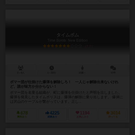
タイムボム
Time Bomb: New Edition
7.1
2～8人
1～30分
10歳～
57件
ボマー団が仕掛けた爆弾を解除しろ！ 一人じゃ解除出来ないけれ
ど、誰が味方か分からない！
ボマー団を名乗る組織が、町に爆弾を仕掛けたと声明を出しました。
爆弾を発見したタイムポリスは、爆弾の解除に乗り出します。 爆弾に
は沢山のケーブルが繋がっています。正し...
678
4225
1194
3014
興味あり
経験あり
お気に入り
持ってる