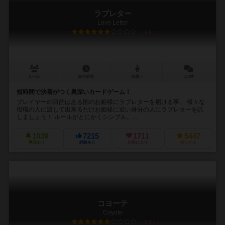
ラブレター
Love Letter
6.6
2～4人
20分前後
10歳～
114件
短時間で決着がつく奥深いカードゲーム！
プレイヤーの目的はある国のお姫様にラブレターを届ける事。 様々な
役職の人に渡して出来るだけお姫様に近い身分の人にラブレターを託
しましょう！ ルールがとにかくシンプル。...
1039
7215
1711
5447
興味あり
経験あり
お気に入り
持ってる
コヨーテ
Coyote
6.9