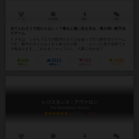
2～5人
20分前後
8歳～
55件
当てられそうで当たらない！？侮ると痛い目を見る、奥が深い数字当
てゲーム
ドメモは、１から７までの数字のタイルを使って行う数字当てゲーム
です。数字のタイルは１が１枚２が２枚・・・といった形で全部で２
８枚あります。これらをシャッフルし、人数に合わせて...
500
3513
753
1938
興味あり
経験あり
お気に入り
持ってる
レジスタンス：アヴァロン
The Resistance: Avalon
6.9