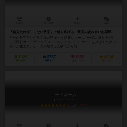
2～10人
30分前後
10歳～
89件
「自分だけが知らない数字」で繰り広げる、最高の読み合い心理戦！
自分の数字だけが見えない!? そんな斬新なルールで一気に盛り上がれ
る心理戦カードゲーム『コヨーテ』！ おでこにカードを掲げるだけで
笑いが生まれ、ゲームが始まった瞬間から駆...
1029
6757
1659
4894
興味あり
経験あり
お気に入り
持ってる
コードネーム
Codenames
7.1