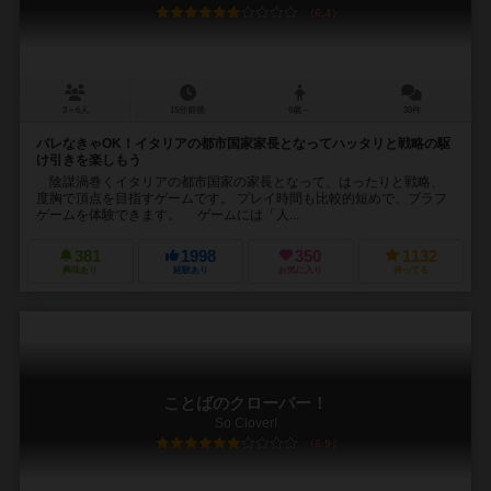
6.4
3～6人
15分前後
9歳～
30件
バレなきゃOK！イタリアの都市国家家長となってハッタリと戦略の駆
け引きを楽しもう
陰謀渦巻くイタリアの都市国家の家長となって、はったりと戦略、
度胸で頂点を目指すゲームです。 プレイ時間も比較的短めで、ブラフ
ゲームを体験できます。 ゲームには「人...
381
1998
350
1132
興味あり
経験あり
お気に入り
持ってる
ことばのクローバー！
So Clover!
6.9