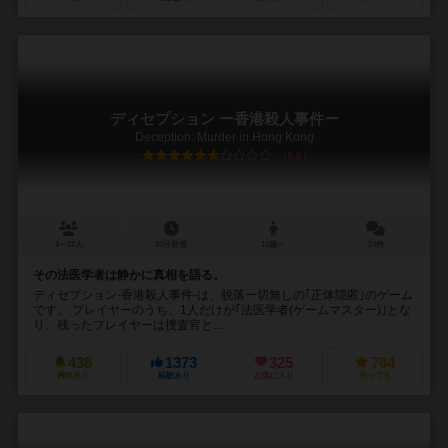
ディセプション ー香港殺人事件ー
Deception: Murder in Hong Kong
6.6
4～12人
20分前後
14歳～
24件
その法医学者は静かに真相を語る。
ディセプション-香港殺人事件-は、脱落一切無しの｢正体隠匿｣のゲーム
です。 プレイヤーのうち、1人だけが｢法医学者(ゲームマスター)｣とな
り、残ったプレイヤーは捜査官と...
438
1373
325
784
興味あり
経験あり
お気に入り
持ってる