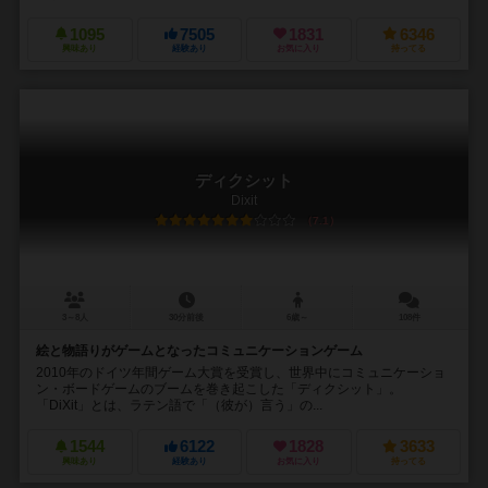
1095
7505
1831
6346
興味あり
経験あり
お気に入り
持ってる
ディクシット
Dixit
7.1
3～8人
30分前後
6歳～
108件
絵と物語りがゲームとなったコミュニケーションゲーム
2010年のドイツ年間ゲーム大賞を受賞し、世界中にコミュニケーショ
ン・ボードゲームのブームを巻き起こした「ディクシット」。
「DiXit」とは、ラテン語で「（彼が）言う」の...
1544
6122
1828
3633
興味あり
経験あり
お気に入り
持ってる