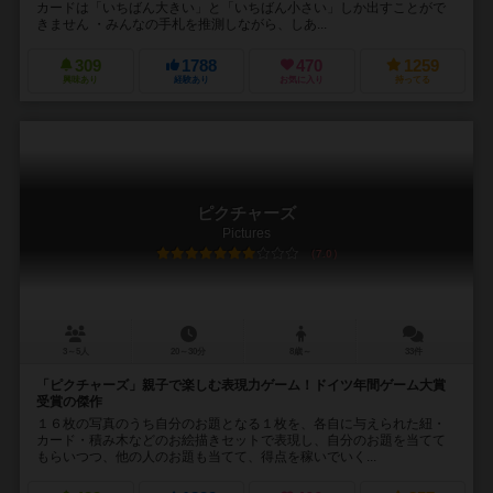
カードは「いちばん大きい」と「いちばん小さい」しか出すことがで
きません ・みんなの手札を推測しながら、しあ...
309
1788
470
1259
興味あり
経験あり
お気に入り
持ってる
ピクチャーズ
Pictures
7.0
3～5人
20～30分
8歳～
33件
「ピクチャーズ」親子で楽しむ表現力ゲーム！ドイツ年間ゲーム大賞
受賞の傑作
１６枚の写真のうち自分のお題となる１枚を、各自に与えられた紐・
カード・積み木などのお絵描きセットで表現し、自分のお題を当てて
もらいつつ、他の人のお題も当てて、得点を稼いでいく...