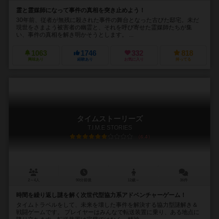
霊と霊媒師になって事件の真相を突き止めよう！
30年前、従者が無残に殺された事件の舞台となった古びた邸宅。未だ
現世をさまよう被害者の幽霊と、それを呼び寄せた霊媒師たちが集
い、事件の真相を解き明かそうとします。 ...
1063
1746
332
818
興味あり
経験あり
お気に入り
持ってる
タイムストーリーズ
T.I.M.E STORIES
6.4
2～4人
90分前後
12歳～
36件
時間を繰り返し謎を解く次世代型協力系アドベンチャーゲーム！
タイムトラベルをして、未来を壊した事件を解決する協力型謎解き＆
戦闘ゲームです。 プレイヤーはみんなで転送装置に乗り、ある地点に