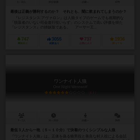
5～10人
30分前後
13歳～
47件
最後は正義が勝利するのか？ それとも、闇に飲まれてしまうのか？
『レジスタンス:アヴァロン』は人狼タイプのゲームでも画期的な
「脱落者のいない司会進行役いらず」のシステムで高い評価を得た
『レジスタンス』の姉妹版である。 アーサー王...
747
3055
737
1936
興味あり
経験あり
お気に入り
持ってる
ワンナイト人狼
One Night Werewolf
6.1
3～7人
10～20分
10歳～
35件
最低３人から一晩（５～１０分）で決着のつくシンプルな人狼
『ワンナイト人狼』は、正体を偽る狼男役と善良な村人役による会話