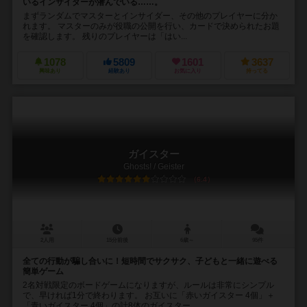
いるインサイダーが潜んでいる……。
まずランダムでマスターとインサイダー、その他のプレイヤーに分か
れます。 マスターのみが役職の公開を行い、カードで決められたお題
を確認します。 残りのプレイヤーは「はい...
1078
5809
1601
3637
興味あり
経験あり
お気に入り
持ってる
ガイスター
Ghosts! / Geister
6.4
2人用
15分前後
6歳～
95件
全ての行動が騙し合いに！短時間でサクサク、子どもと一緒に遊べる
簡単ゲーム
2名対戦限定のボードゲームになりますが、ルールは非常にシンプル
で、早ければ1分で終わります。 お互いに「赤いガイスター 4個」＋
「青いガイスター 4個」の計8体のガイスター...