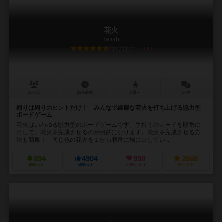
花火
Hanabi
6.6
2～5人
25分前後
8歳～
67件
頼りは周りのヒントだけ！ みんなで綺麗な花火を打ち上げる協力型
ボードゲーム
花火はいわゆる協力型のボードゲームです。手持ちのカードを順番に
出して、花火を完成させるのが目的になります。花火を完成させる方
法も簡単！ 同じ色の花火を１から順番に場に出してい...
894
4904
998
2668
興味あり
経験あり
お気に入り
持ってる