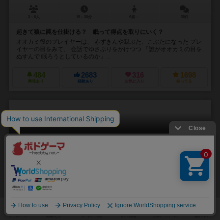
3～6人
15～30分
6歳～
36件
起きて狼に罠を仕掛ける？ 眠って得点を取りにいく？
オオカミ役のプレイヤーは、 赤ずきんや親ぶた、こぶたになった プレ
イヤーの目をみて、 会話でゆさぶりをかけつつ 「誰がオオカミの目を
ぬすんで 眠ろうとしているのか」...
484
2683
316
1698
興味あり
経験あり
お気に入り
持ってる
ミクロマクロ：クライムシティ
MicroMacro: Crime City
6.5
1～4人
15～480分
8歳～
23件
犯人はこの街にいる。さぁ、マップを広げて、名探偵の出番だ。