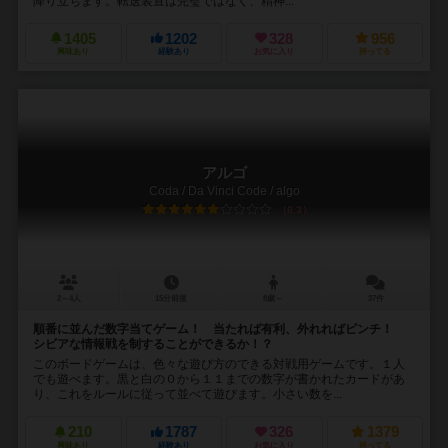
降り立ちます。転送装置は完璧ではなく、精神...
1405
1202
328
956
興味あり
経験あり
お気に入り
持ってる
アルゴ
Coda / Da Vinci Code / algo
6.3
2～4人
15分前後
8歳～
37件
順番に並んだ数字当てゲーム！ 当たれば有利、外れればピンチ！
シビアな情報戦を制することができるか！？
このボードゲームは、色々な遊び方のできる対戦用ゲームです。１人
でも遊べます。黒と白の０から１１までの数字が書かれたカードがあ
り、これをルールに従って並べて遊びます。小さい数を...
210
1787
326
1379
興味あり
経験あり
お気に入り
持ってる