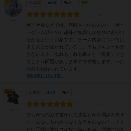
神
227名
0名
0
充実
yuki
ボドゲ会などでは、年齢や（中の人の）（ボー
ドゲーム以外の）趣味や知識でかなりの差が出
るかなという印象です。ゲーム内容については
多くの方が書かれているし、そもそもルールが
少ない以上、あれもこれも書くと「復元」でき
てしまう問題がありますので省略します。一部
の方も触れられています...
続きを読む（4ヶ月前）
仙人
57名
0名
0
ジョジョ
ひらがなのみで書かれて濁点とか半濁点を外す
とこんなにもわからなくなるものなの？ってく
らい正解に辿りつかない時がある。簡単にでき