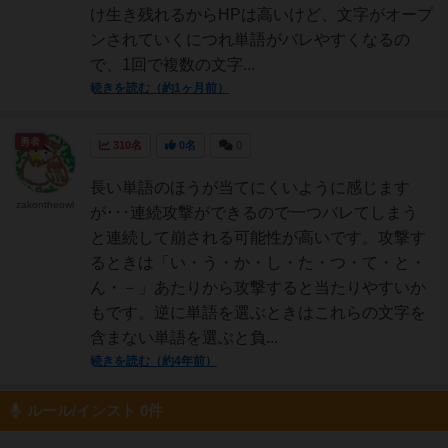
け生き残れるからHPは高いけど、文字がオープ
ンされていくにつれ単語がバレやすくなるの
で、1回で複数の文字...
続きを読む（約1ヶ月前）
勇者
310名
0名
0
長い単語のほうが当てにくいように感じます
zakontheowl
が･･･連続攻撃ができるので一つバレてしまう
と連続して崩される可能性が高いです。攻撃す
るときは「い・う・か・し・た・つ・て・と・
ん・－」あたりから攻撃すると当たりやすいか
もです。逆に単語を選ぶときはこれらの文字を
含まない単語を選ぶと負...
続きを読む（約4年前）
ルール/インスト 0件