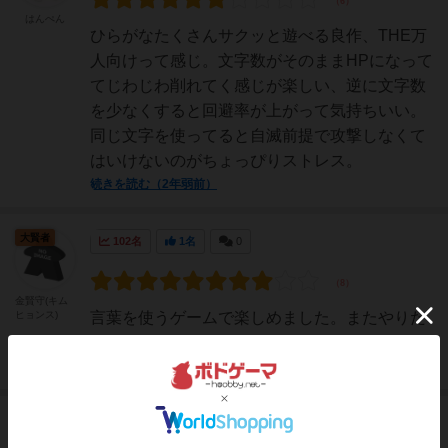
はんぺん
ひらがなたくさんサクッと遊べる良作、THE万
人向けって感じ。文字数がそのままHPになって
てじわじわ削れてく感じが楽しい、逆に文字数
を少なくすると回避率が上がって気持ちいい。
同じ文字を使ってると自滅前提で攻撃しなくて
はいけないのがちょっぴりストレス。
続きを読む（2年弱前）
大賢者
102名
1名
0
金賢守(キム
ヒョンス)
言葉を使うゲームで楽しめました。またやりた
いです。
続きを読む（約2年前）
勇者
743名
6名
0
充実