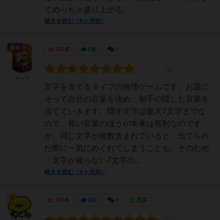
てめっちゃ盛り上がる。
続きを読む（6ヶ月前）
勇者
181名
1名
0
カリア
文字を当てるタイプの推理ゲームです。お題に
そって自分の言葉を決め、相手の隠した言葉を
当てていきます。隠す文字は最大7文字までな
ので、長い言葉のほうが本来は有利なのです
が、同じ文字が複数含まれていると、当てられ
た際に一気にめくれてしまうことも。そのため
「文字が被らない7文字の...
続きを読む（8ヶ月前）
神
197名
2名
0
充実