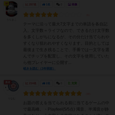
神
257名
1名
0
画像
うらまこ
テーマに沿って最大7文字までの単語を各自記
入。文字数＝ライフなので、できるだけ文字数
を多くしがちになるが、その分だけ当てられや
すくなり狙われやすくなります。目的としては
最後まで生き残ることで、手番では一文字を選
んでチップを配置し、その文字を使用していた
ら他プレイヤーに公開す...
続きを読む（3年弱前）
勇者
214名
2名
0
充実
うなむ
お題の答えを当てられる前に当てるゲームの中
で最高峰。・Playfeel(5/5点) 濁音、半濁音が静