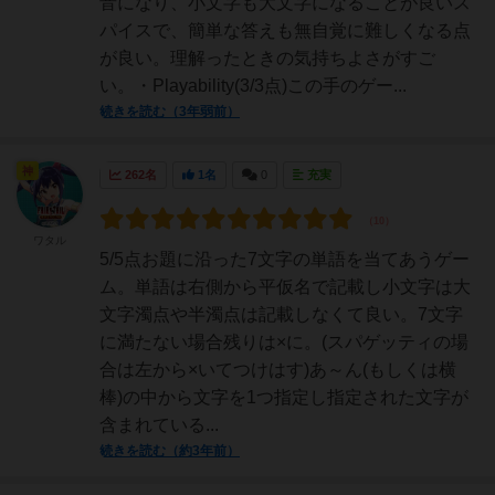
音になり、小文字も大文字になることが良いス
パイスで、簡単な答えも無自覚に難しくなる点
が良い。理解ったときの気持ちよさがすご
い。・Playability(3/3点)この手のゲー...
続きを読む（3年弱前）
神
262名
1名
0
充実
ワタル
5/5点お題に沿った7文字の単語を当てあうゲー
ム。単語は右側から平仮名で記載し小文字は大
文字濁点や半濁点は記載しなくて良い。7文字
に満たない場合残りは×に。(スパゲッティの場
合は左から×いてつけはす)あ～ん(もしくは横
棒)の中から文字を1つ指定し指定された文字が
含まれている...
続きを読む（約3年前）