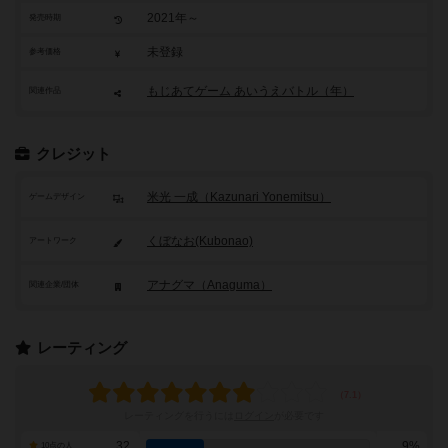
2021年～
発売時期
未登録
参考価格
もじあてゲーム あいうえバトル（年）
関連作品
クレジット
米光 一成（Kazunari Yonemitsu）
ゲームデザイン
くぼなお(Kubonao)
アートワーク
アナグマ（Anaguma）
関連企業/団体
レーティング
レーティングを行うには
ログイン
が必要です
32
9%
10点の人