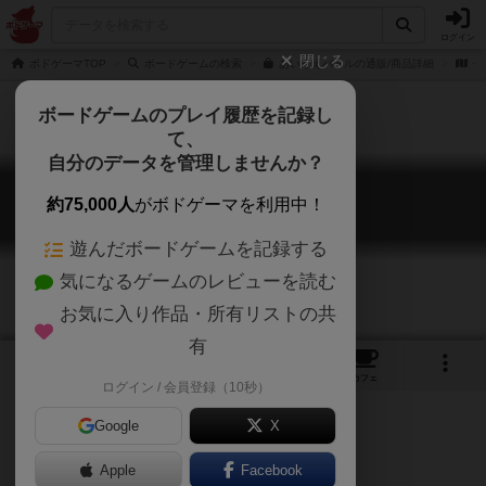
ログイン
閉じる
ボドゲーマTOP
ボードゲームの検索
あいうえバトルの通販/商品詳細
作
ボードゲームのプレイ履歴を記録し
て、
自分のデータを管理しませんか？
あいうえバトル
約75,000人
がボドゲーマを利用中！
Aiue Battle
遊んだボードゲームを記録する
気になるゲームのレビューを読む
お気に入り作品・所有リストの共
有
12
2
29
179
トップ
画像
動画
レビュー
カフェ
ログイン / 会員登録（10秒）
Google
X
Apple
Facebook