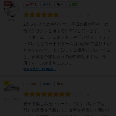
勇者
667名
2名
0
充実
ぽんた
2人プレイでの感想です。平日の夜や重ゲーの
合間にサクッと遊ぶ時に重宝しています。『コ
ードネーム：デュエット』や『シリト：リミッ
ト10』などワード系ゲームは我が家で盛り上が
りやすいです。よく知ってる相手とプレイする
と、言葉を予想し合うのが白熱しますね。長
所：ルールが非常にシン...
続きを読む（約3年前）
神
169名
0名
0
はぐれメタル
親子で楽しみたいゲーム。7文字（以下でも
可）の言葉を予想して、文字を宣言して開いて