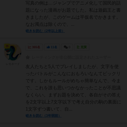
写真の例は…ジャンプでアニメ化して国民的話
題になった漫画がお題でした。私は遊戯王と書
きましたが、このゲームは平仮名でかきます。
なお濁点は除くので、...
続きを読む（2年以上前）
神
365名
11名
0
充実
レーティングが非公開に設定されたユーザー
レモネード
友人たちと5人でプレイしましたが、文字を使
ったバトルがこんなにおもろいなんてビックリ
です。しかもルールがめちゃ簡単なんで、今ま
で、これを誰も思いつかなかったことが不思議
なくらい。まずお題を決めて、各自がその答え
を2文字以上7文字以下で考え自分の駒の裏面に
1文字ずつ書いて、自...
続きを読む（3年弱前）