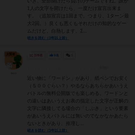
いき、全部開けたら負けのゲームですね。誰か
1人の文字を開けたら、一度だけ宣言出来ま
す。（追加宣言は1回まで。つまり、1ターン最
大2回。）良くも悪くもそれだけの知的なゲー
ムだけど、白熱します。Σ...
続きを読む（3年以上前）
大賢者
378名
0名
0
kino
近い物に「ワードン」があり、紙ペンでお安く
（５００ぐらい？）やるならあちらかあいうえ
バトルの無料公開版でも楽しめる。ワードンと
の違いはあいうえお表の指定した文字が正解の
文字に隣接してる場合の「しぶき」という要素
があいうえバトルには無いのでなかなかあたら
ないときがあり、推理し...
続きを読む（3年以上前）