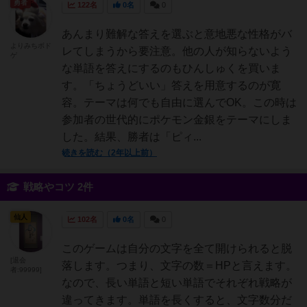
勇者
122名
0名
0
あんまり難解な答えを選ぶと意地悪な性格がバ
よりみちボド
レてしまうから要注意。他の人が知らないよう
ゲ
な単語を答えにするのもひんしゅくを買いま
す。「ちょうどいい」答えを用意するのが寛
容。テーマは何でも自由に選んでOK。この時は
参加者の世代的にポケモン金銀をテーマにしま
した。結果、勝者は「ピィ...
続きを読む（2年以上前）
戦略やコツ 2件
仙人
102名
0名
0
このゲームは自分の文字を全て開けられると脱
[退会
落します。つまり、文字の数＝HPと言えます。
者:99999]
なので、長い単語と短い単語でそれぞれ戦略が
違ってきます。単語を長くすると、文字数分だ