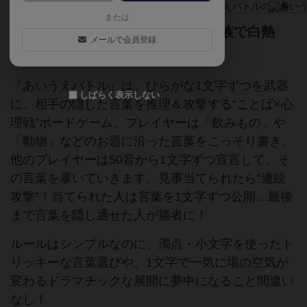
または
🧠🔤 言葉を隠せ、文字で暴け！家族で白熱
メールで会員登録
の“もじあてバトル”！
『あいうえバトル』は、ひらがな1文字ずつを武器
しばらく表示しない
に、相手の隠した言葉を推理＆攻撃する“ことば×心
理戦”ボードゲーム。プレイヤーは「飲みもの」や
「動物」などのお題に沿った言葉をこっそり書き、
他のプレイヤーは50音から1文字ずつ宣言して、そ
の言葉を暴いていきます。見事当てられたら“連続
攻撃”！当てられた人は言葉を1文字ずつ公開…最後
まで言葉を隠し通せた人が勝者に！
ルールはシンプルなのに、濁点・小文字を使ったト
リッキーな言葉選びや、1文字で一気に場の空気が
変わるドラマチックな展開に夢中になること間違い
なし！