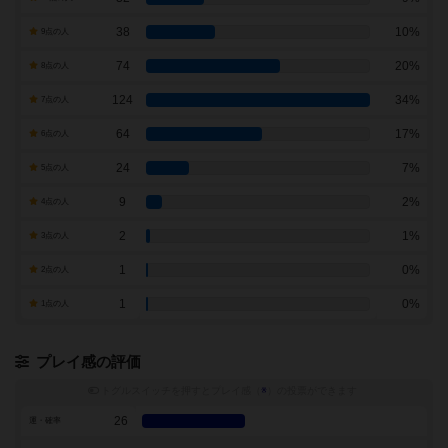
38
10%
9点の人
74
20%
8点の人
124
34%
7点の人
64
17%
6点の人
24
7%
5点の人
9
2%
4点の人
2
1%
3点の人
1
0%
2点の人
1
0%
1点の人
プレイ感の評価
トグルスイッチを押すとプレイ感（
※
）の投票ができます
26
運・確率