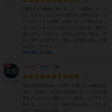
いかっぱ
7歳息子と9歳娘と遊びました。10歳からとなっ
ていますが、ひらがなが書ければ遊べます！ル
ールはとっても簡単。お題に沿った単語を考
え、ちょっかんくん1体につき1文字ずつ背中に
書きます。このとき、必ずひらがなで書き、小
さい文字は大文字に、濁点、半濁点は除いて書
きます。7文字より...
続きを読む（9ヶ月前）
勇者
125名
1名
0
キャベツ次郎
30分程度時間が余った時に丁度いい！■備忘録
濁点、半濁点、小文字を多用することである程
度当てられても正解にたどり着きにくいです。
例えば、ジョナサン（飲食店のお題）、ヴェネ
チア（都市名のお題）など。