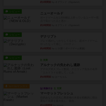
約3時間前
by オグランド（Oguland）
レビュー
ニューオールド
ボードゲームを1,000個以上持っているユーザー視
点で良かった点と悪か...
約3時間前
by オグランド（Oguland）
レビュー
デクリプト
プレイ感がしっかりしてるから、超ボードゲーム
やったなって感じ。パーティ...
約4時間前
by ヒロ(新！ボードゲーム家族)
レビュー
充実
アルナックの失われし遺跡
アナログ対人プレイ数回。クニツィア先生の名作
「エルドラドを探して」にあ...
約6時間前
by おーちゃん
ルール/インスト
画像付き
充実
マーケットフレッシュ
目的あなたの店先に農産物の木箱を戦略的に積み
重ねて在庫を最大化し、競合...
約10時間前
by jurong