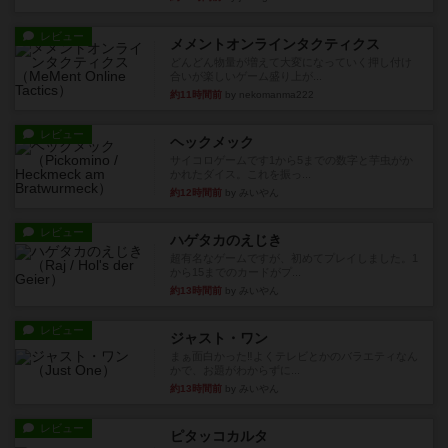
レビュー
メメントオンラインタクティクス
どんどん物量が増えて大変になっていく押し付け
合いが楽しいゲーム盛り上が...
約11時間前
by nekomanma222
レビュー
ヘックメック
サイコロゲームです1から5までの数字と芋虫がか
かれたダイス。これを振っ...
約12時間前
by みいやん
レビュー
ハゲタカのえじき
超有名なゲームですが、初めてプレイしました。1
から15までのカードがプ...
約13時間前
by みいやん
レビュー
ジャスト・ワン
まぁ面白かった‼️よくテレビとかのバラエティなん
かで、お題がわからずに...
約13時間前
by みいやん
レビュー
ピタッコカルタ