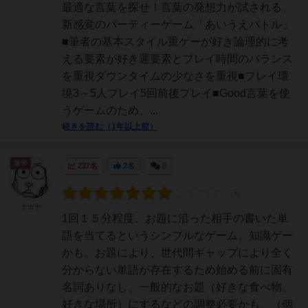
最適な言葉を探せ！言葉の発想力が試される、
新感覚のパーティーゲーム「あいうえバトル」
■筆者の基本スタイル重ゲーが好き論理的に考
える要素が好き運要素とプレイ時間のバランス
を重視ダウンタイムの少なさを重視■プレイ環
境3～5人プレイ5回前後プレイ■Good言葉を使
うゲームのため、...
続きを読む（1年以上前）
皇帝
237名
2名
0
ナガヤ
1回１５分程度、お題に沿った相手の書いた単
語を当てるというシンプルなゲーム。知識ゲー
かも。お題により、世代間ギャップにより全く
分からない単語が存在するため始める前に固有
名詞ありなし、一般的なお題（好きな食べ物、
好きな場所）にするなどの調整必要かも。（個