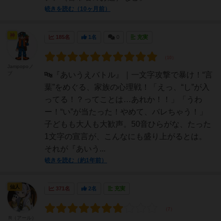
続きを読む（10ヶ月前）
神
185名
1名
0
充実
Jampopoノ
ブ
🔤『あいうえバトル』｜一文字攻撃で暴け！“言
葉”をめぐる、家族の心理戦！「えっ、“し”が入
ってる！？ってことは…あれか！！」「うわ
ー！“い”が当たった！やめて、バレちゃう！」
子どもも大人も大歓声。50音ひらがな、たった
1文字の宣言が、こんなにも盛り上がるとは。
それが『あいう...
続きを読む（約1年前）
仙人
371名
2名
充実
R（アール）