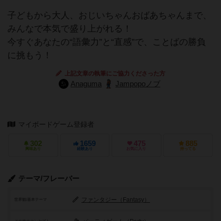
子どもから大人、おじいちゃんおばあちゃんまで、
みんなで本気で盛り上がれる！
今すぐあなたの“語彙力”と“直感”で、ことばの勝負
に挑もう！
上記文章の執筆にご協力くださった方
Anaguma
Jampopoノブ
マイボードゲーム登録者
302
1659
475
885
興味あり
経験あり
お気に入り
持ってる
テーマ/フレーバー
ファンタジー（Fantasy）
世界観/基本テーマ