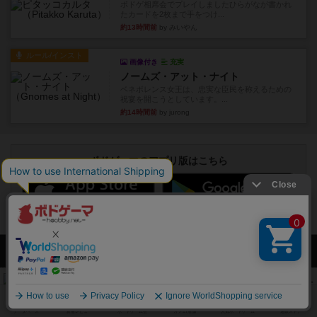
ボドゲ相席会でプレイしましたひらがなが書かれ
たカードを2枚まで手をつけ...
約13時間前
by みいやん
ルール/インスト
画像付き
充実
ノームズ・アット・ナイト
ベネボレンス女王は、忠実な臣民を称えるための
祝宴を開こうとしています。...
約14時間前
by jurong
ボドゲーマのアプリ版はこちら
アクセス数 急上昇中
無限まちがいさがし
574
PT
紹介文あり
2件の投稿
リワイルド：サウスアメリカ
389