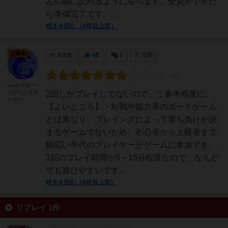
左の順に読めるように並べます。全員ができた
ら準備完了です。...
続きを読む（4年以上前）
大賢者
836名
4名
0
充実
water@ボー
ドゲームサポ
2回しかプレイしてないので、ご参考程度に。
ーター
【よいところ】・対戦や協力系のボードゲーム
とは異なり、プレイングによって勝ち負けが決
まるゲームでないため、初心者から上級者まで
幅広い年代のプレイヤーがゲームに参加でき、
1回のプレイ時間が5～15分程度なので、なんど
でも遊びやすいです...
続きを読む（4年以上前）
リプレイ 1件