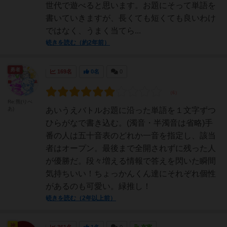
世代で遊べると思います。お題にそって単語を
書いていきますが、長くても短くても良いわけ
ではなく、うまく当てら...
続きを読む（約2年前）
勇者
169名
0名
0
Re:熊(りべ
あ)
あいうえバトルお題に沿った単語を１文字ずつ
ひらがなで書き込む。(濁音・半濁音は省略)手
番の人は五十音表のどれか一音を指定し、該当
者はオープン。最後まで全開されずに残った人
が優勝だ。段々増える情報で答えを閃いた瞬間
気持ちいい！ちょっかんくん達にそれぞれ個性
があるのも可愛い。緑推し！
続きを読む（2年以上前）
神