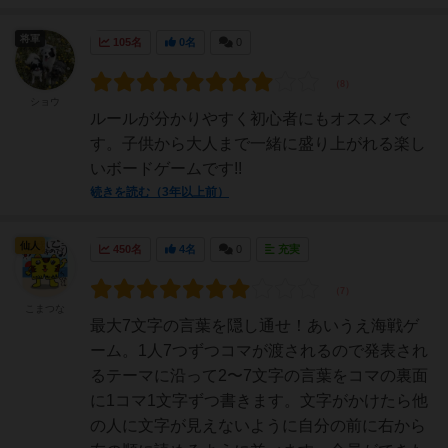
将軍
105名
0名
0
ショウ
ルールが分かりやすく初心者にもオススメで
す。子供から大人まで一緒に盛り上がれる楽し
いボードゲームです!!
続きを読む（3年以上前）
仙人
450名
4名
0
充実
こまつな
最大7文字の言葉を隠し通せ！あいうえ海戦ゲ
ーム。1人7つずつコマが渡されるので発表され
るテーマに沿って2〜7文字の言葉をコマの裏面
に1コマ1文字ずつ書きます。文字がかけたら他
の人に文字が見えないように自分の前に右から