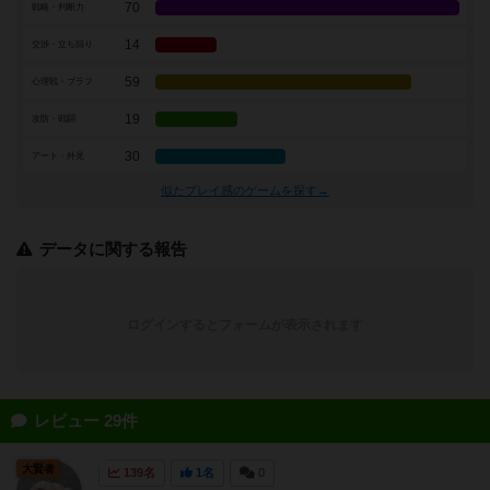
70
戦略・判断力
14
交渉・立ち回り
59
心理戦・ブラフ
19
攻防・戦闘
30
アート・外見
似たプレイ感のゲームを探す→
データに関する報告
ログインするとフォームが表示されます
レビュー 29件
大賢者
139名
1名
0