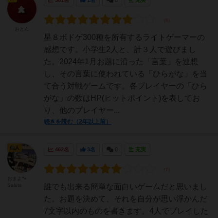
361名
1名
0
充実
おとん
星８ボドゲ300種を所有するライトゲーマーの
感想です。小学生2人と、計３人で遊びまし
た。2024年1月お題に沿った「言葉」を連想
し、その言葉に使われている「ひらがな」を当
て合う対戦ゲームです。各プレイヤーの「ひら
がな」の数はHP(ヒットポイント)を表してお
り、他のプレイヤー...
続きを読む（2年以上前）
仙人
462名
3名
0
充実
おまよ🐾
Salute
誰でも出来る簡単な面白いゲー厶だと思いまし
た。お題を決めて、それを自分が思い浮かんだ
7文字以内のものを書きます。4人でプレイした