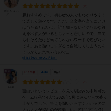
唐揚げハンバ
ーグ
超おすすめです。初心者の人でもわかりやすく
て楽しく遊べます。ただ、全文字を当てにいけ
ば当たるとはいえ、誰も知らないイジワルな答
えを出す人がいるとちょっと悲しいので、当て
られそうだけど当てられないワードで遊びたい
です。あと熱中しすぎると自滅してしまうのを
うっかり忘れちゃうので...
続きを読む（約2ヶ月前）
皇帝
178名
0名
0
akigo
面白いというレビューを見て馴染みの中崎町の
ゲーム喫茶で4人で2026年5月に遊んだら大盛り
上がりでした。答えを聞いたらすぐわかるのに
大も大人が悩むのが超楽しい。逆に1文字だけ