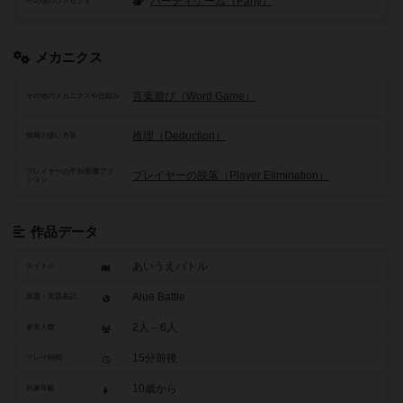
パーティゲーム（Party）
その他のコンセプト
メカニクス
言葉遊び（Word Game）
その他のメカニクスや仕組み
推理（Deduction）
情報の扱い方等
プレイヤーの干渉/影響アク
プレイヤーの脱落（Player Elimination）
ション
作品データ
あいうえバトル
タイトル
Aiue Battle
原題・英題表記
2人～6人
参加人数
15分前後
プレイ時間
10歳から
対象年齢