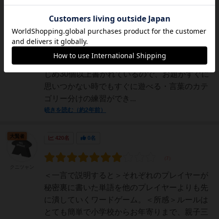
むぎめし
療育支援の観点からレビューさせていただきま
す。【良い点】・五十音表が目の前にあるの
で、ひらがなを練習中の方でも見本を見ながら
書ける・説明書の中にお題（テーマ）があらか
じめ30個以上書かれているので、お題がすぐに
思いつかない時でもすぐに遊べる・言葉のカテ
ゴリー分けの練習ができ...
続きを読む（約2年前）
大賢者
420名
0名
クニツャン
＜一言で説明すると＞それぞれのプレイヤーが
秘密裏に書いた単語を他のプレイヤーよりも先
に潰していくワードゲーム。＜所感＞ルールは
とても簡単で小学校からお年寄りまで、親子三