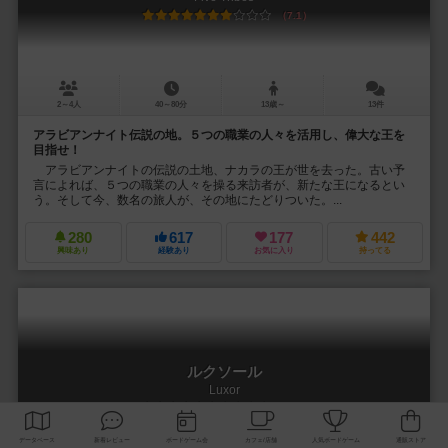
7.1
2～4人
40～80分
13歳～
13件
アラビアンナイト伝説の地。５つの職業の人々を活用し、偉大な王を
目指せ！
アラビアンナイトの伝説の土地、ナカラの王が世を去った。古い予
言によれば、５つの職業の人々を操る来訪者が、新たな王になるとい
う。そして今、数名の旅人が、その地にたどりついた。...
280
617
177
442
興味あり
経験あり
お気に入り
持ってる
ルクソール
Luxor
6.5