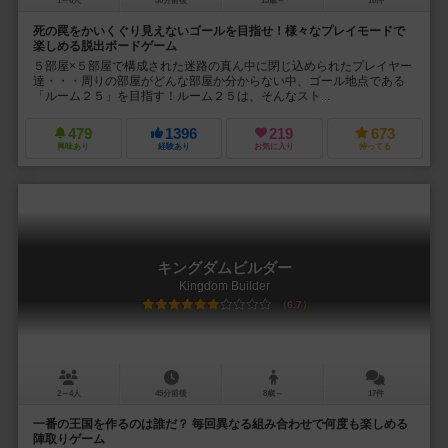
1～6人
30分前後
13歳～
16件
死の罠をかいくぐり見えないゴールを目指せ！様々なプレイモードで
楽しめる脱出ボードゲーム
５部屋×５部屋で構成された迷路の真ん中に閉じ込められたプレイヤー
達・・・周りの部屋がどんな部屋か分からない中、ゴール地点である
「ルーム２５」を目指す！ルーム２５は、そんなスト...
479
1396
219
673
興味あり
経験あり
お気に入り
持ってる
キングダムビルダー
Kingdom Builder
6.7
2～4人
45分前後
8歳～
17件
一番の王国を作るのは誰だ？ 毎回異なる組み合わせで何度も楽しめる
陣取りゲーム