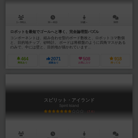
1～999人
30～40分
10歳～
38件
ロボットを最短でゴールへと導く、完全論理型パズル
コンポーネントは、組み合わせ型のボード数枚と、ロボットコマ数個
と、目的地チップ、砂時計。 ボードは将棋盤のように四角マスがある
のみで、中には壁と、目的地が描かれています...
464
2071
508
918
興味あり
経験あり
お気に入り
持ってる
スピリット・アイランド
Spirit Island
7.6