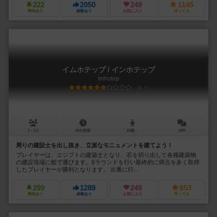
222
2050
249
1145
興味あり
経験あり
お気に入り
持ってる
イムホテップ / インホテップ
Imhotep
6.7
2～4人
40分前後
10歳～
19件
周りの建設士を出し抜き、立派なモニュメントを建てよう！
プレイヤーは、エジプトの建築士となり、石を切り出して各種建築物
の建設現場に船で運びます。6ラウンドを行い最終的に得点を多く取得
したプレイヤーが勝利となります。 出番に行...
299
1289
248
653
興味あり
経験あり
お気に入り
持ってる