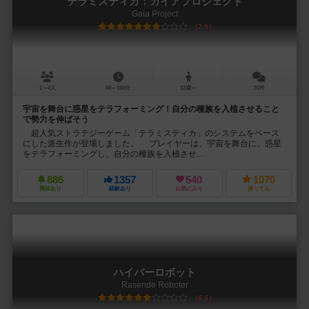
テラミスティカ：ガイアプロジェクト
Gaia Project
7.9
1～4人
60～150分
12歳～
31件
宇宙を舞台に惑星をテラフォーミング！自分の種族を入植させること
で勢力を伸ばそう
超人気ストラテジーゲーム「テラミスティカ」のシステムをベース
にした派生作が登場しました。 プレイヤーは、宇宙を舞台に、惑星
をテラフォーミングし、自分の種族を入植させ...
886
1357
540
1070
興味あり
経験あり
お気に入り
持ってる
ハイパーロボット
Rasende Roboter
6.6