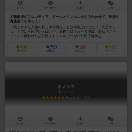
1～4人
80～150分
12歳～
17件
人類最後のフロンティア。ドームとトンネルを組み合わせて、理想の
海底都市を作ろう！
増えすぎた人類の暮らす場所は、もはや地上にはない。火星すら
も、すでに移民でいっぱいだ。最後に残された希望は、海底だけだ。
ドームで覆われた居住区をトンネルでつないだ海底都市を...
490
793
266
667
興味あり
経験あり
お気に入り
持ってる
ネメシス
Nemesis
7.4
1～5人
90～180分
12歳～
17件