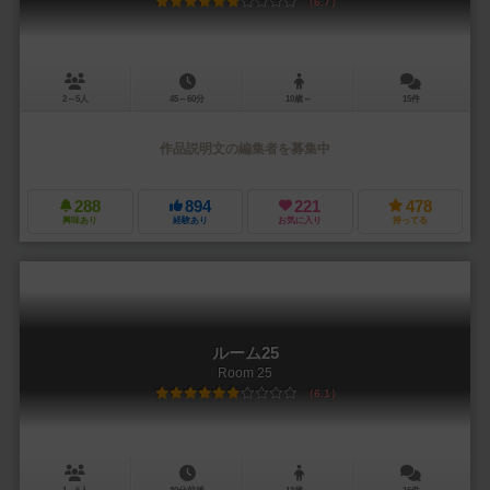
6.7
2～5人
45～60分
10歳～
15件
作品説明文の編集者を募集中
288
894
221
478
興味あり
経験あり
お気に入り
持ってる
ルーム25
Room 25
6.1