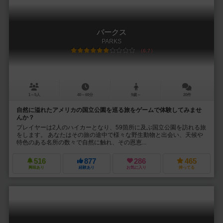
パークス
PARKS
6.7
1～5人
40～60分
9歳～
20件
自然に溢れたアメリカの国立公園を巡る旅をゲームで体験してみませ
んか？
プレイヤーは2人のハイカーとなり、59箇所に及ぶ国立公園を訪れる旅
をします。 あなたはその旅の途中で様々な野生動物と出会い、天候や
特色のある名所の数々で自然に触れ、その恩恵...
516
877
286
465
興味あり
経験あり
お気に入り
持ってる