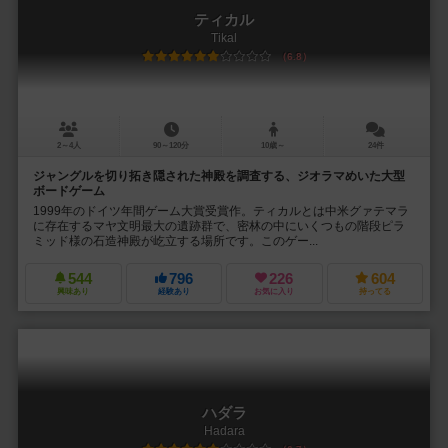
ティカル
Tikal
6.8
2～4人
90～120分
10歳～
24件
ジャングルを切り拓き隠された神殿を調査する、ジオラマめいた大型
ボードゲーム
1999年のドイツ年間ゲーム大賞受賞作。ティカルとは中米グァテマラ
に存在するマヤ文明最大の遺跡群で、密林の中にいくつもの階段ピラ
ミッド様の石造神殿が屹立する場所です。このゲー...
544
796
226
604
興味あり
経験あり
お気に入り
持ってる
ハダラ
Hadara