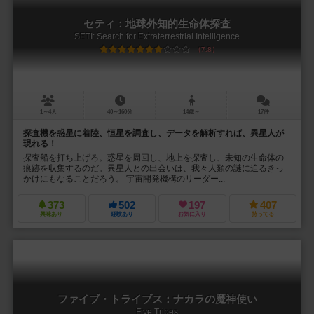
セティ：地球外知的生命体探査
SETI: Search for Extraterrestrial Intelligence
7.8
1～4人
40～160分
14歳～
17件
探査機を惑星に着陸、恒星を調査し、データを解析すれば、異星人が
現れる！
探査船を打ち上げろ。惑星を周回し、地上を探査し、未知の生命体の
痕跡を収集するのだ。異星人との出会いは、我々人類の謎に迫るきっ
かけにもなることだろう。 宇宙開発機構のリーダー...
373
502
197
407
興味あり
経験あり
お気に入り
持ってる
ファイブ・トライブス：ナカラの魔神使い
Five Tribes