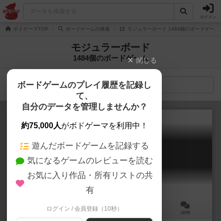
ログイン
ボドゲーマTOP
ボードゲームの検索
モジュラーボード 1484個のボードゲーム
モジュラーボード
1484個のボードゲーム
閉じる
ボードゲームのプレイ履歴を記録し
検索メニュー
て、
自分のデータを管理しませんか？
約75,000人
がボドゲーマを利用中！
遊んだボードゲームを記録する
カタン
気になるゲームのレビューを読む
Die Siedler von Catan
7.3
お気に入り作品・所有リストの共
有
ログイン / 会員登録（10秒）
3～4人
40～60分
10歳～
197件