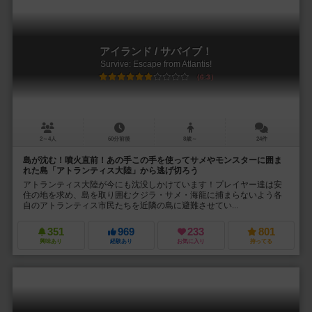
アイランド / サバイブ！
Survive: Escape from Atlantis!
6.3
2～4人
60分前後
8歳～
24件
島が沈む！噴火直前！あの手この手を使ってサメやモンスターに囲ま
れた島「アトランティス大陸」から逃げ切ろう
アトランティス大陸が今にも沈没しかけています！プレイヤー達は安
住の地を求め、島を取り囲むクジラ・サメ・海龍に捕まらないよう各
自のアトランティス市民たちを近隣の島に避難させてい...
351
969
233
801
興味あり
経験あり
お気に入り
持ってる