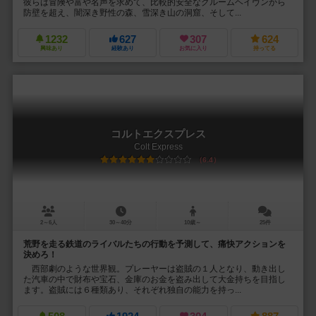
彼らは冒険や富や名声を求めて、比較的安全なグルームヘイヴンから
防壁を超え、闇深き野性の森、雪深き山の洞窟、そして...
1232
627
307
624
興味あり
経験あり
お気に入り
持ってる
コルトエクスプレス
Colt Express
6.4
2～6人
30～40分
10歳～
25件
荒野を走る鉄道のライバルたちの行動を予測して、痛快アクションを
決めろ！
西部劇のような世界観。プレーヤーは盗賊の１人となり、動き出し
た汽車の中で財布や宝石、金庫のお金を盗み出して大金持ちを目指し
ます。盗賊には６種類あり、それぞれ独自の能力を持っ...