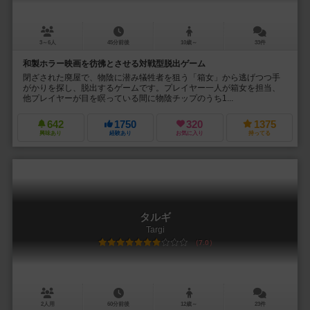
3～6人
45分前後
10歳～
33件
和製ホラー映画を彷彿とさせる対戦型脱出ゲーム
閉ざされた廃屋で、物陰に潜み犠牲者を狙う「箱女」から逃げつつ手
がかりを探し、脱出するゲームです。プレイヤー一人が箱女を担当、
他プレイヤーが目を瞑っている間に物陰チップのうち1...
642
1750
320
1375
興味あり
経験あり
お気に入り
持ってる
タルギ
Targi
7.0
2人用
60分前後
12歳～
23件