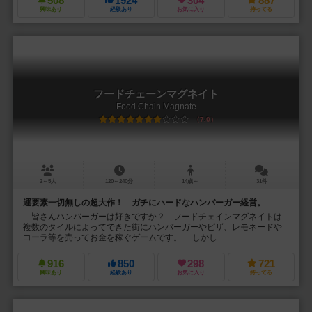
508
1924
304
887
興味あり
経験あり
お気に入り
持ってる
フードチェーンマグネイト
Food Chain Magnate
7.0
2～5人
120～240分
14歳～
31件
運要素一切無しの超大作！ ガチにハードなハンバーガー経営。
皆さんハンバーガーは好きですか？ フードチェインマグネイトは
複数のタイルによってできた街にハンバーガーやピザ、レモネードや
コーラ等を売ってお金を稼ぐゲームです。 しかし...
916
850
298
721
興味あり
経験あり
お気に入り
持ってる