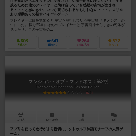
目を覚めたらエイリアンに支配されている宇宙船の中にいた！！生き
残るために他のプレイヤーと助け合っていき感動の友情が生まれ
る・・・と思いきや、いつか裏切られるかもしれない・・・。スリル
あり感動ありの超サバイバルゲーム
プレイヤーは目を覚めると 宇宙を飛行している宇宙船 「ネメシス」の
中にいた。 同じ部屋には他のプレイヤーと 宇宙飛行士らしきの死体が
見つかり、この宇宙船の...
808
641
264
532
興味あり
経験あり
お気に入り
持ってる
マンション・オブ・マッドネス：第2版
Mansions of Madness: Second Edition
6.8
1～5人
120～180分
14歳～
17件
アプリを使って進行がより親切に。クトゥルフ神話モチーフの人気ゲ
ーム。