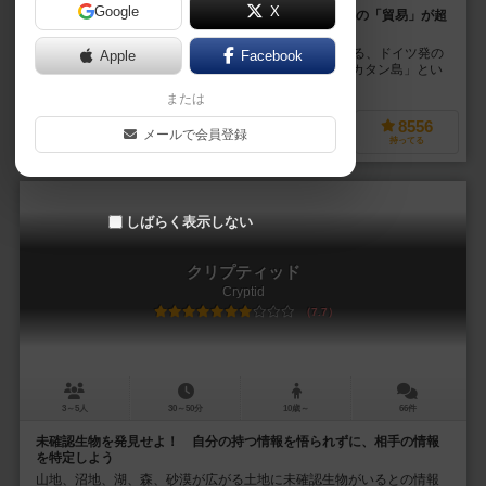
Google
X
無人島の開拓競争！5つの資源をめぐったプレイヤー間の「貿易」が超
おもしろい！
世界のボードゲームの中で2000万個以上の販売数を誇る、ドイツ発の
Apple
Facebook
大ヒットゲームです。 「カタンの開拓者たち」は、「カタン島」とい
う無人島を舞台に、3～4名のプレイヤー...
または
1296
9443
3618
8556
メールで会員登録
興味あり
経験あり
お気に入り
持ってる
しばらく表示しない
クリプティッド
Cryptid
7.7
3～5人
30～50分
10歳～
66件
未確認生物を発見せよ！ 自分の持つ情報を悟られずに、相手の情報
を特定しよう
山地、沼地、湖、森、砂漠が広がる土地に未確認生物がいるとの情報