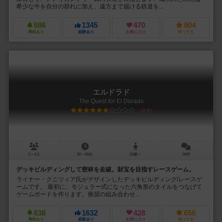
希少な牛を自分の群れに加え、遠方まで届ける鉄道を...
686
1345
470
904
興味あり
経験あり
お気に入り
持ってる
エルドラド
The Quest for El Dorado
6.8
2～4人
30～60分
10歳～
30件
デッキビルディングして密林を走破。財宝を目指すレースゲーム。
ライナー・クニツィア氏がデザインしたデッキビルディング/レースゲ
ームです。 最初に、モジュラー式になった六角形のタイルをつなげて
ゲームボードを作ります。推奨の組み合わせ...
638
1632
428
656
興味あり
経験あり
お気に入り
持ってる