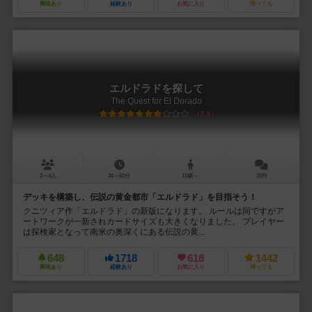
興味あり
経験あり
お気に入り
持ってる
エルドラドを探して
The Quest for El Dorado
7.3
2～4人
30～60分
10歳～
35件
デッキを構築し、伝説の黄金都市「エルドラド」を目指そう！
クニツィア作「エルドラド」の新版になります。 ルールは同ですがア
ートワークが一新されカードサイズも大きくなりました。 プレイヤー
は探検家となって南米の奥深くにある伝説の黄...
648
1718
618
1442
興味あり
経験あり
お気に入り
持ってる