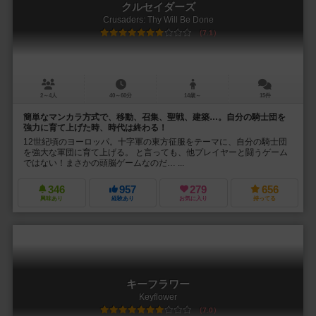
クルセイダーズ
Crusaders: Thy Will Be Done
7.1
2～4人
40～60分
14歳～
15件
簡単なマンカラ方式で、移動、召集、聖戦、建築…。自分の騎士団を
強力に育て上げた時、時代は終わる！
12世紀頃のヨーロッパ。十字軍の東方征服をテーマに、自分の騎士団
を強大な軍団に育て上げる。 と言っても、他プレイヤーと闘うゲーム
ではない！まさかの頭脳ゲームなのだ… ...
346
957
279
656
興味あり
経験あり
お気に入り
持ってる
キーフラワー
Keyflower
7.0