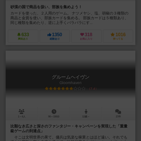
砂漠の国で商品を扱い、部族を集めよう！
カードを使った、２人用のゲーム。 ナツメヤシ、塩、胡椒の３種類の
商品と金貨を使い、部族カードを集める。 部族カードは５種類あり、
同じ種類を集めたり、逆に上手くバラバラにす...
633
1350
318
1016
興味あり
経験あり
お気に入り
持ってる
グルームヘイヴン
Gloomhaven
7.4
1～4人
90～150分
12歳～
27件
比類なき広さと深さのファンタジー・キャンペーンを実現した「重量
級ゲームの到達点」
そこは文明世界の果て。傭兵は気楽な稼業とはほど遠い。それでも