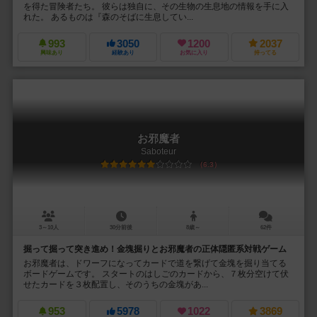
を得た冒険者たち。 彼らは独自に、その生物の生息地の情報を手に入
れた。 あるものは『森のそばに生息してい...
993
3050
1200
2037
興味あり
経験あり
お気に入り
持ってる
お邪魔者
Saboteur
6.3
3～10人
30分前後
8歳～
62件
掘って掘って突き進め！金塊掘りとお邪魔者の正体隠匿系対戦ゲーム
お邪魔者は、ドワーフになってカードで道を繋げて金塊を掘り当てる
ボードゲームです。 スタートのはしごのカードから、７枚分空けて伏
せたカードを３枚配置し、そのうちの金塊があ...
953
5978
1022
3869