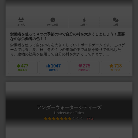
2～6人
90～120分
12歳～
16件
労働者を使って４つの季節の中で自分の村を大きくしましょう！重要
なのは労働者の色！？
労働者を使って自分の村を大きくしていくボードゲームです。このゲ
ームでは春、夏、秋、冬の４つの季節の中で建物を競りで落札した
り、建物の効果を使用して自分の村を大きくしてきます。...
477
1047
275
718
興味あり
経験あり
お気に入り
持ってる
アンダーウォーターシティーズ
Underwater Cities
7.3