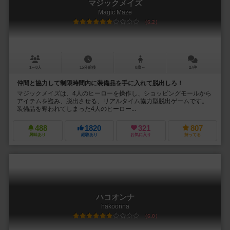
マジックメイズ
Magic Maze
6.2
1～8人
15分前後
8歳～
27件
仲間と協力して制限時間内に装備品を手に入れて脱出しろ！
マジックメイズは、4人のヒーローを操作し、ショッピングモールから
アイテムを盗み、脱出させる、リアルタイム協力型脱出ゲームです。
装備品を奪われてしまった4人のヒーロー...
488
1820
321
807
興味あり
経験あり
お気に入り
持ってる
ハコオンナ
hakoonna
6.0