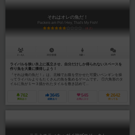
それはオレの魚だ！
Packeis am Pol / Hey, That's My Fish!
6.2
2～4人
20分前後
8歳～
65件
ライバルを狭い氷上に孤立させ、自分だけしか得られないスペースを
作り魚を大量に獲得しよう！
『それは俺の魚だ！』は、北極でお腹を空かせた可愛いペンギンを操
ってライバルよりもたくさんの魚を集めるゲームです。 ①六角形のタ
イルに魚が１〜３描かれたタイルを敷き詰めて...
762
3645
545
2642
興味あり
経験あり
お気に入り
持ってる