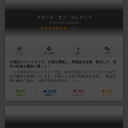
クランズ・オブ・カレドニア
Clans of Caledonia
7.2
1～4人
30～120分
12歳～
25件
19世紀スコットランド。土地を開拓し、特産品を生産・取引して、自
分の氏族を繁栄に導こう！
１９世紀のスコットランドでは、有力な氏族（クラン）が、それぞ
れの繁栄を目指しています。占有した土地で特産品を生産し、商品売
買や輸出に励み、一族の地位を高めましょう。 ...
577
1039
384
761
興味あり
経験あり
お気に入り
持ってる