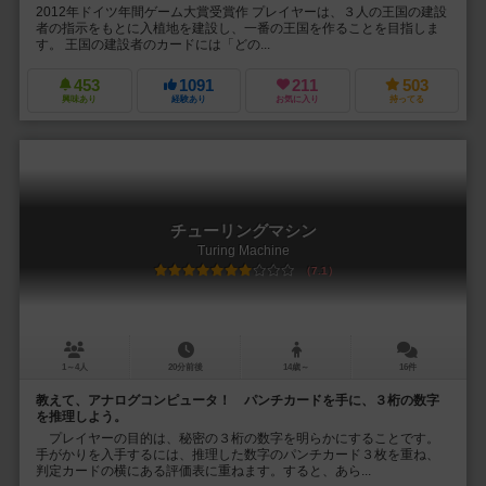
2012年ドイツ年間ゲーム大賞受賞作 プレイヤーは、３人の王国の建設
者の指示をもとに入植地を建設し、一番の王国を作ることを目指しま
す。 王国の建設者のカードには「どの...
453
1091
211
503
興味あり
経験あり
お気に入り
持ってる
チューリングマシン
Turing Machine
7.1
1～4人
20分前後
14歳～
16件
教えて、アナログコンピュータ！ パンチカードを手に、３桁の数字
を推理しよう。
プレイヤーの目的は、秘密の３桁の数字を明らかにすることです。
手がかりを入手するには、推理した数字のパンチカード３枚を重ね、
判定カードの横にある評価表に重ねます。すると、あら...