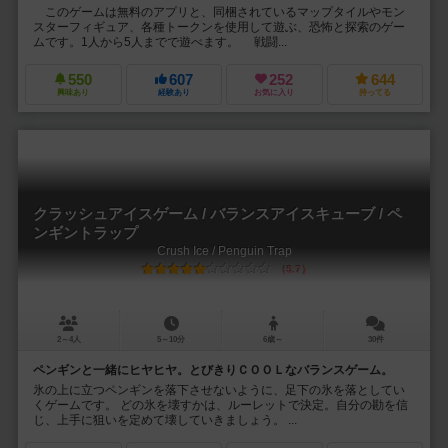
このゲームは無料のアプリと、同梱されているマップタイルやモン
スターフィギュア、各種トークンを使用して遊ぶ、恐怖と探索のゲー
ムです。1人から5人までで遊べます。 戦闘...
550
607
252
644
興味あり
経験あり
お気に入り
持ってる
クラッシュアイスゲーム / バランスアイスキューブ / ペ
ンギントラップ
Crush Ice / Penguin Trap
5.7
2～4人
5～10分
6歳～
30件
ペンギンと一緒にヒヤヒヤ。とびきりＣＯＯＬなバランスゲーム。
氷の上に立つペンギンを落下させないように、足下の氷を落としてい
くゲームです。 どの氷を壊すかは、ルーレットで決定。自分の勘を信
じ、上手に狙いを定めて壊していきましょう。 ...