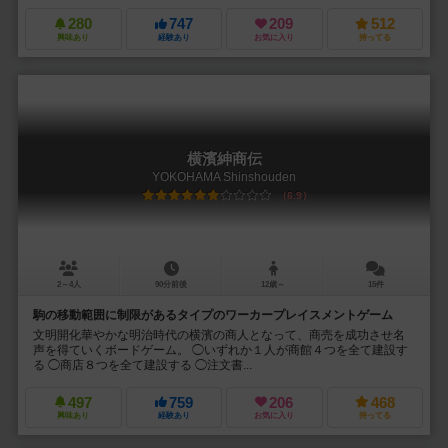
280
747
209
512
興味あり
経験あり
お気に入り
持ってる
横濱紳商伝
YOKOHAMA Shinshouden
6.9
2～4人
90分前後
12歳～
15件
駒の移動範囲に制限があるタイプのワーカープレイスメントゲーム
文明開化華やかな明治時代の横濱の商人となって、商売を成功させ名
声を得ていくボードゲーム。 ◯いずれか１人が商館４つを全て建設す
る ◯商店８つを全て建設する ◯注文書...
497
759
206
468
興味あり
経験あり
お気に入り
持ってる