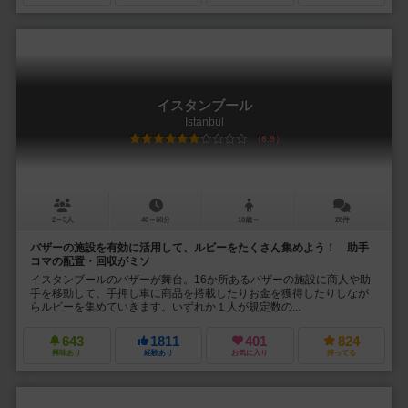
イスタンブール
Istanbul
6.9
2～5人
40～60分
10歳～
28件
バザーの施設を有効に活用して、ルビーをたくさん集めよう！ 助手
コマの配置・回収がミソ
イスタンブールのバザーが舞台。16か所あるバザーの施設に商人や助
手を移動して、手押し車に商品を搭載したりお金を獲得したりしなが
らルビーを集めていきます。いずれか１人が規定数の...
643
1811
401
824
興味あり
経験あり
お気に入り
持ってる