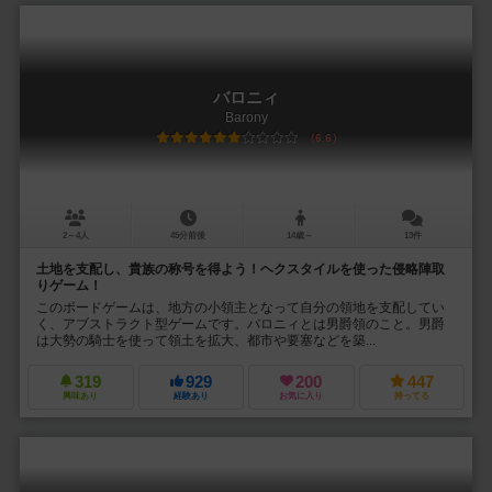
バロニィ
Barony
6.6
2～4人
45分前後
14歳～
13件
土地を支配し、貴族の称号を得よう！ヘクスタイルを使った侵略陣取
りゲーム！
このボードゲームは、地方の小領主となって自分の領地を支配してい
く、アブストラクト型ゲームです。バロニィとは男爵領のこと。男爵
は大勢の騎士を使って領土を拡大、都市や要塞などを築...
319
929
200
447
興味あり
経験あり
お気に入り
持ってる