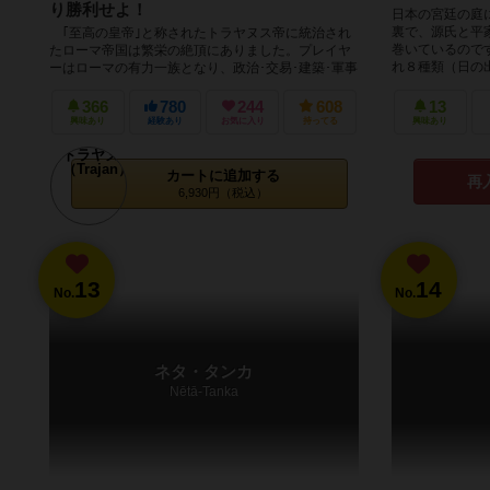
り勝利せよ！
日本の宮廷の庭
裏で、源氏と平
｢至高の皇帝｣と称されたトラヤヌス帝に統治され
巻いているので
たローマ帝国は繁栄の絶頂にありました。プレイヤ
れ８種類（日の出
ーはローマの有力一族となり、政治･交易･建築･軍事
などの様々な分野に働きかけ、４...
366
780
244
608
13
興味あり
経験あり
お気に入り
持ってる
興味あり
カートに追加する
再
6,930円（税込）
13
14
No.
No.
ネタ・タンカ
Nētā-Tanka