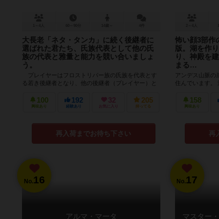
1～4人
60～90分
14歳～
4件
2～4人
大長老「ネタ・タンカ」に続く後継者に
怖い顔3部作
選ばれた君たち、氏族代表として他の氏
版。湖を作り
族の代表と雅量と能力を競い合いましょ
り、神殿を建
う。
まる…
プレイヤーはフロストリバー族の氏族を代表とす
アンデス山脈の
る若き後継者となり、他の後継者（プレイヤー）と
住んでいます。
競い合うゲームになります。 一般的なワーカープ
VPも神殿から
レスメント（民駒を置き資源を...
中で一番高い位置
100
192
32
205
158
興味あり
経験あり
お気に入り
持ってる
興味あり
再入荷までお待ち下さい
再
16
17
No.
No.
アルマ・マータ
マスター・