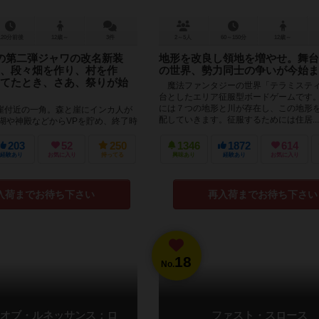
120分前後
12歳～
3件
2～5人
60～150分
12歳～
の第二弾ジャワの改名新装
地形を改良し領地を増やせ。舞台
、段々畑を作り、村を作
の世界、勢力同士の争いが今始ま
てたとき、さあ、祭りが始
魔法ファンタジーの世界「テラミステ
台としたエリア征服型ボードゲームです
には７つの地形と川が存在し、この地形
崖付近の一角。森と崖にインカ人が
配していきます。征服するためには住居...
 湖や神殿などからVPを貯め、終了時
入ります。終了時VPは、その都市の
にいる者...
203
52
250
1346
1872
614
経験あり
お気に入り
持ってる
興味あり
経験あり
お気に入り
入荷までお待ち下さい
再入荷までお待ち下さい
18
No.
オブ・ルネッサンス：ロ
ファスト・スロース