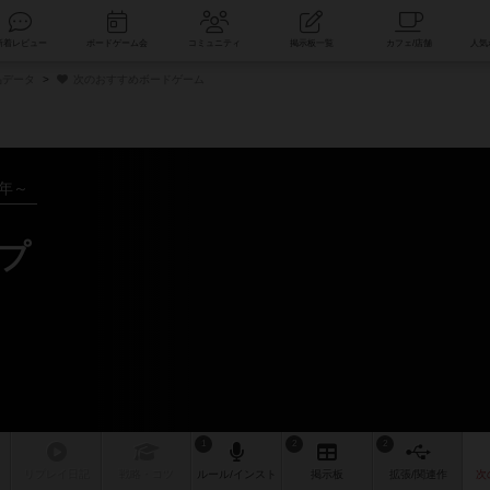
索
新着レビュー
ボードゲーム会
コミュニティ
掲示板一覧
品データ
次のおすすめボードゲーム
6年～
ップ
ム
1
2
2
リプレイ
日記
戦略
・コツ
ルール
/インスト
掲示板
拡張/関連
作
次