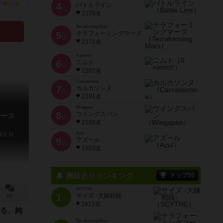
4
持ってる
バトルライン
位
2378名
Terraforming Mars
5
テラフォーミングマーズ
位
2371名
6 nimmt!
6
ニムト
位
2202名
Carcassonne
7
カルカソンヌ
位
2191名
Wingspan
8
ウイングスパン
ース
位
2150名
DETECTIVE X CASE FILE #1 MIHOTOKE NO SATSUJIN
Azul
9
アズール
位
1903名
興味ありランキング
トップ50
SCYTHE
1
サイズ -大鎌戦役-
6件
位
2415名
る、純
Terraforming Mars