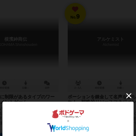
9
No.
横濱紳商伝
アルケミスト
KOHAMA Shinshouden
Alchemist
90分前後
12歳～
15件
2～5人
40分前後
10歳～
に制限があるタイプのワー
ポーションを錬金して名声を勝ち
メントゲーム
れ！ 戦略的リソースマネジメン
ム
な明治時代の横濱の商人となって、
名声を得ていくボードゲーム。 ◯い
アルケミストは、お互いに競いながら多
館４つを全て建設する ◯商店８つを
ョンを完成させ、最高のアルケミストを
文書...
ースマネジメントゲームです。 錬金術士
イヤーは、手持ちの材料を自由...
759
206
468
244
617
117