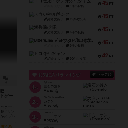
エコーズ・オブ・タイム
45
PT
紹介文なし
8件の投稿
スカルキング
45
PT
紹介文あり
12件の投稿
海兵隊
45
PT
紹介文あり
1件の投稿
Bitter End ブタペスト救出作戦
45
PT
紹介文なし
1件の投稿
ドコジャン
42
PT
紹介文あり
10件の投稿
お気に入りランキング
トップ50
Splendor
14件
1
宝石の煌き
位
取
4041名
トゲー
Die Siedler von Catan
2
カタン
位
3616名
くのポーシ
目指すリソ
Dominion
3
ドミニオン
であるプレ
位
2530名
435
Battle Line