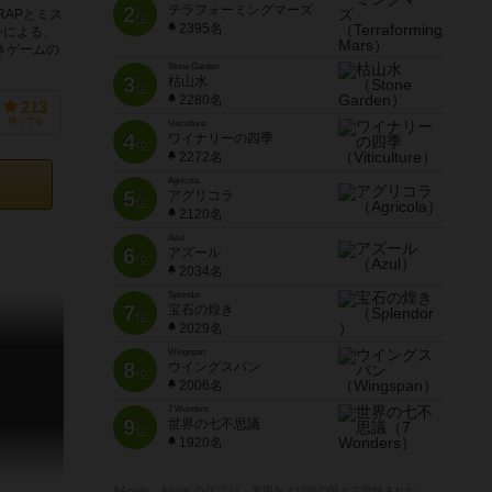
2
テラフォーミングマーズ
RAPとミス
位
2395名
ンによる、
きゲームの
Stone Garden
3
枯山水
位
2280名
213
持ってる
Viticulture
4
ワイナリーの四季
位
2272名
Agricola
5
アグリコラ
位
2120名
Azul
6
アズール
位
2034名
Splendor
7
宝石の煌き
位
2029名
Wingspan
8
ウイングスパン
位
2006名
7 Wonders
9
世界の七不思議
位
1920名
※Apple、Apple のロゴ は、米国および他の国々で登録された