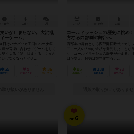
5～15分
10歳～
1件
2～4人
45～60分
13歳～
笑いが止まらない。大混乱
ゴールドラッシュの歴史に挑め！
ィーゲーム。
方なる西部劇の舞台へ
 今日はバナバッカ王国のバナナ祭
西部劇の舞台となる西部開拓時代のカリ
人達が音楽に合わせてゲームをして
ア。一人の人物が金鉱を発見したことが
ん早くなる音楽、目まぐるしく変わ
り、ゴールドラッシュの歴史が始まる。 49
いけなくなった小人...
口が増え、採掘は競争化する。...
55
9
36
95
339
72
経験あり
お気に入り
持ってる
興味あり
経験あり
お気に入り
の取り扱いがありません
通販の取り扱いがありませ
6
No.