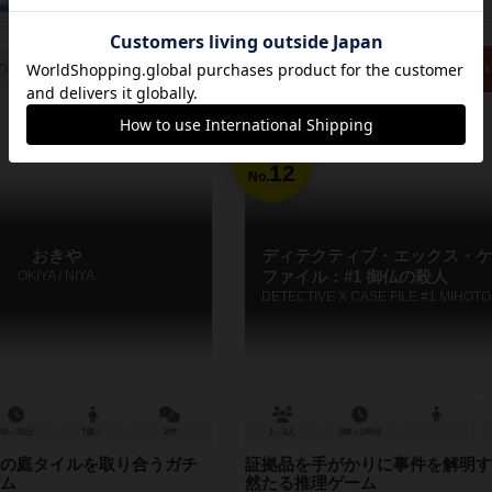
経験あり
お気に入り
持ってる
興味あり
経験あり
お気に入り
の取り扱いがありません
再入荷までお待ち下さい
12
No.
おきや
ディテクティブ・エックス・ケ
OKIYA / NIYA
ファイル：#1 御仏の殺人
10～20分
7歳～
2件
1～4人
180～240分
の庭タイルを取り合うガチ
証拠品を手がかりに事件を解明す
ム
然たる推理ゲーム