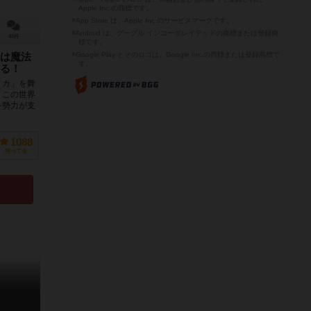
Apple Inc.の商標です。
※App Store は、Apple Inc.のサービスマークです。
※Android は、グーグル インコーポレイテッドの商標または登録商
44件
標です。
※Google Play とそのロゴは、Google Inc.の商標または登録商標で
は魔法
す。
る！
ィカ」を舞
。この世界
を勢力が支
1088
持ってる