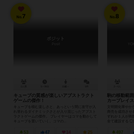
7
8
No.
No.
ポジット
Posit
YO
2人用
5～30分
10歳～
5件
2～4人
キューブの質感が楽しいアブストラクト
駒の移動範囲
ゲームの傑作！
カープレイス
キューブを積む楽しさと、あっという間に攻守が入
文明開化華やか
れ替わるダイナミックさとが入り混じったアブスト
商売を成功させ
ラクトゲームの傑作。 プレイヤーはコマを動かして
ずれか１人が商
キューブを置いていく。コマの...
全て建設する ◯注
53
47
14
25
497