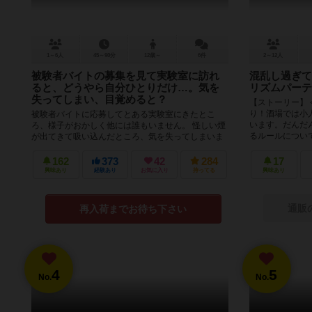
1～6人
45～90分
12歳～
6件
2～12人
被験者バイトの募集を見て実験室に訪れ
混乱し過ぎて
ると、どうやら自分ひとりだけ…。気を
リズムパーテ
失ってしまい、目覚めると？
【ストーリー】
り！酒場では小
被験者バイトに応募してとある実験室にきたとこ
います。だんだ
ろ、様子がおかしく他には誰もいません。 怪しい煙
るルールについて
が出てきて吸い込んだところ、気を失ってしまいま
す。目がさめると、ドアには施錠され...
162
373
42
284
17
興味あり
経験あり
お気に入り
持ってる
興味あり
通販
再入荷までお待ち下さい
4
5
No.
No.