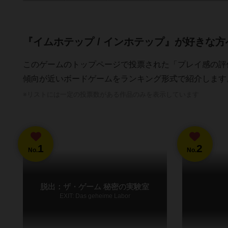
『イムホテップ / インホテップ』が好きな
このゲームのトップページで投票された「プレイ感の評
傾向が近いボードゲームをランキング形式で紹介します
※リストには一定の投票数がある作品のみを表示しています
1
2
No.
No.
脱出：ザ・ゲーム 秘密の実験室
EXIT: Das geheime Labor