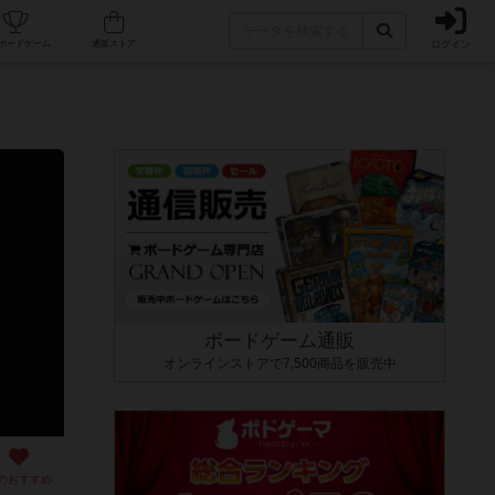
ログイン
カフェ/店舗
人気ボードゲーム
通販ストア
ボードゲーム通販
オンラインストアで7,500商品を販売中
のおすすめ