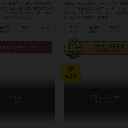
には、礼儀正しい作法と自然の美の
謎解きゲームを多数リリースしているSC
家の二つの氏族の政治的な陰謀が渦
テリー作家道尾秀介氏のコラボレーショ
す。 １６枚の庭タイルには、それぞ
本格的な推理ゲームです。 よくある謎解
／短冊／鳥／雨／...
ようなパズル的要素は皆無で、...
73
5
48
67
207
49
経験あり
お気に入り
持ってる
興味あり
経験あり
お気に入り
カートに追加する
入荷までお待ち下さい
4,290円（税込）
15
No.
クスコ
テラミスティカ
Cuzco
Terra Mystica