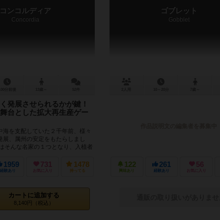
コンコルディア
ゴブレット
Concordia
Gobblet
100分前後
13歳～
52件
2人用
10～20分
7歳～
く発展させられるかが鍵！
舞台とした拡大再生産ゲー
作品説明文の編集者を募集中
中海を支配していた２千年前、様々
発展、属州の安定をもたらしまし
ーはそんな名家の１つとなり、入植者
自分の商業網を拡げ...
1959
731
1478
122
261
56
経験あり
お気に入り
持ってる
興味あり
経験あり
お気に入り
カートに追加する
通販の取り扱いがありませ
8,140円（税込）