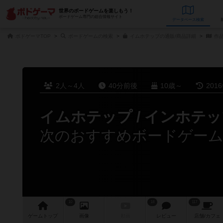
世界のボードゲームを楽しもう！
ボードゲーム専門の総合情報サイト
データベース
検
ボドゲーマTOP
ボードゲームの検索
イムホテップの通販/商品詳細
作
2人～4人
40分前後
10歳～
201
イムホテップ / インホテ
次のおすすめボードゲー
10
18
117
ゲーム
トップ
画像
動画
レビュー
店舗/
カフェ