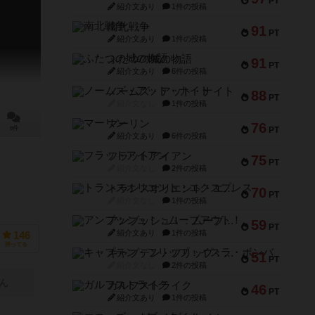
PT
紹介文あり
1件の投稿
南北戦争
91
PT
紹介文あり
1件の投稿
ふたつの城の物語
91
PT
紹介文あり
6件の投稿
ノームズ・アット・ナイト
88
PT
紹介文なし
1件の投稿
マーリン
76
PT
6件
紹介文あり
6件の投稿
フラットアイアン
75
PT
紹介文なし
2件の投稿
トランスオリエント・エクスプレス
70
PT
紹介文なし
1件の投稿
アンブッシュ！：ムーブアウト！
59
PT
紹介文あり
1件の投稿
146
持ってる
キャプテン・フリップ：イスラ・ボンバ
51
PT
紹介文なし
2件の投稿
ん
ガルフストライク
46
PT
紹介文あり
1件の投稿