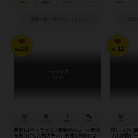
興味あり
経験あり
お気に入り
持ってる
興味あり
通販の取り扱いがありません
通販
10
11
No.
No.
トラヤヌス
Trajan
2～4人
60～120分
12歳～
16件
2人用
西暦110年トラヤヌス帝時代のローマ帝国
花札っぽい柄
を舞台にした権力争い、的確な戦略によ
２人対戦ゲー