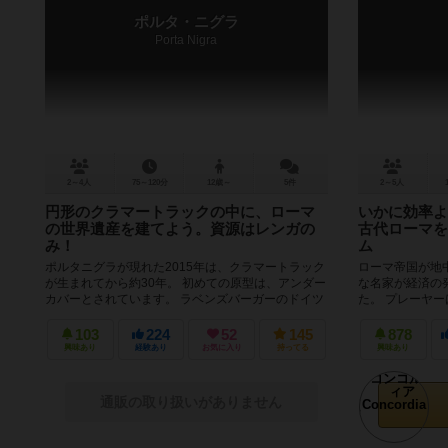
ポルタ・ニグラ
Porta Nigra
2～4人
75～120分
12歳～
5件
2～5人
円形のクラマートラックの中に、ローマ
いかに効率よ
の世界遺産を建てよう。資源はレンガの
古代ローマを
み！
ム
ポルタニグラが現れた2015年は、クラマートラック
ローマ帝国が地
が生まれてから約30年。 初めての原型は、アンダー
な名家が経済の
カバーとされています。 ラベンズバーガーのドイツ
た。 プレーヤ
ゲームが大量に日本...
を各都市に送って
103
224
52
145
878
興味あり
経験あり
お気に入り
持ってる
興味あり
通販の取り扱いがありません