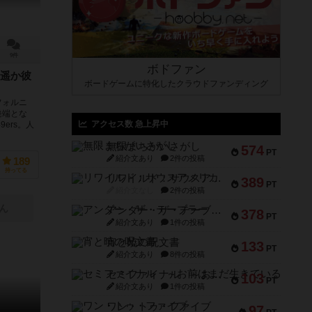
9件
ボドファン
遥か彼
ボードゲームに特化したクラウドファンディング
フォルニ
発端とな
アクセス数 急上昇中
ers。人
無限まちがいさがし
574
PT
紹介文あり
2件の投稿
189
持ってる
リワイルド：サウスアメリカ
389
PT
紹介文なし
2件の投稿
ん
アンダー・ザ・テーブラー
378
PT
紹介文あり
1件の投稿
宵と暁の呪文書
133
PT
紹介文あり
8件の投稿
セミファイナル ～お前はまだ生きている～
103
PT
紹介文あり
1件の投稿
ワン・トゥ・ファイブ
97