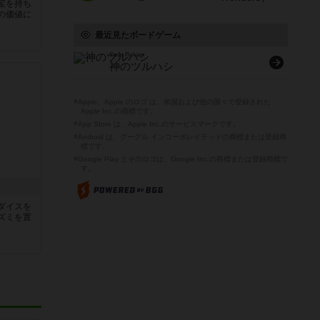
宝を持ち
の価値に
最近見たボードゲーム
God's Pickaxe
神のツルハシ
※Apple、Apple のロゴ は、米国および他の国々で登録された
Apple Inc.の商標です。
※App Store は、Apple Inc.のサービスマークです。
※Android は、グーグル インコーポレイテッドの商標または登録商
標です。
※Google Play とそのロゴは、Google Inc.の商標または登録商標で
す。
ダイスを
ズミを置