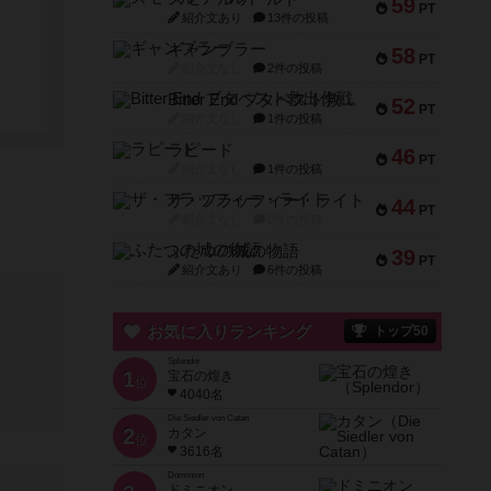
59
PT
紹介文あり
13件の投稿
ギャンブラー
58
PT
紹介文なし
2件の投稿
Bitter End ブタペスト救出作戦
52
PT
紹介文なし
1件の投稿
ラピード
46
PT
紹介文なし
1件の投稿
ザ・フラッフィー・ライト
44
PT
紹介文なし
0件の投稿
ふたつの城の物語
39
PT
紹介文あり
6件の投稿
お気に入りランキング
トップ50
Splendor
1
宝石の煌き
位
4040名
Die Siedler von Catan
2
カタン
位
3616名
Dominion
ドミニオン