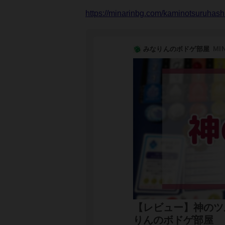
https://minarinbg.com/kaminotsuruhashi