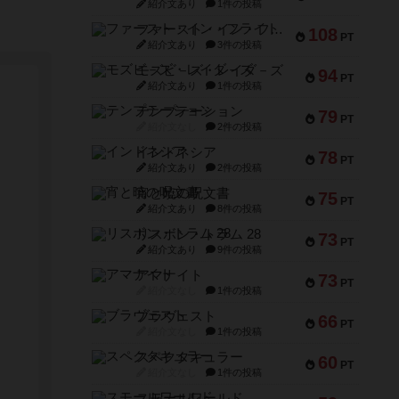
紹介文あり
1件の投稿
ファースト・イン・フライト
108
PT
紹介文あり
3件の投稿
モズビ－ズ・レイダ－ズ
94
PT
紹介文あり
1件の投稿
テンプテーション
79
PT
紹介文なし
2件の投稿
インドネシア
78
PT
紹介文あり
2件の投稿
宵と暁の呪文書
75
PT
紹介文あり
8件の投稿
リスボン・トラム 28
73
PT
紹介文あり
9件の投稿
アマナイト
73
PT
紹介文なし
1件の投稿
ブラヴェスト
66
PT
紹介文なし
1件の投稿
スペクタキュラー
60
PT
紹介文なし
1件の投稿
スモールワールド