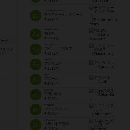
2415名
Terraforming Mars
2
テラフォーミングマーズ
位
2394名
Stone Garden
3
枯山水
位
2281名
ドック
Viticulture
4
ワイナリーの四季
べさせな
位
2272名
くゲー
Agricola
5
アグリコラ
位
2119名
Azul
6
アズール
位
2035名
Splendor
7
宝石の煌き
位
2028名
Wingspan
8
ウイングスパン
位
2006名
7 Wonders
9
世界の七不思議
位
1919名