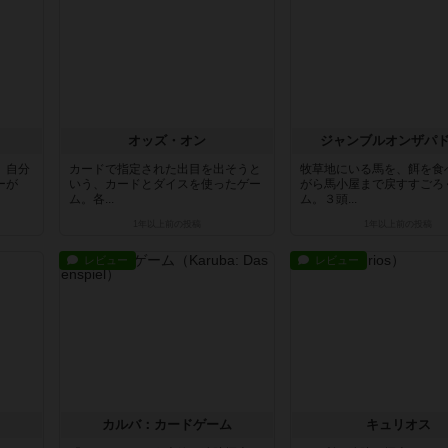
オッズ・オン
ジャンブルオンザパ
、自分
カードで指定された出目を出そうと
牧草地にいる馬を、餌を食
ーが
いう、カードとダイスを使ったゲー
がら馬小屋まで戻すすごろ
ム。各...
ム。３頭...
1年以上前
の投稿
1年以上前
の投稿
レビュー
レビュー
カルバ：カードゲーム
キュリオス