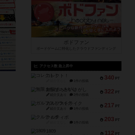
ボドファン
ボードゲームに特化したクラウドファンディング
アクセス数 急上昇中
コレクト！
340
PT
紹介文なし
1件の投稿
無限まちがいさがし
322
PT
紹介文あり
2件の投稿
ガルフストライク
217
PT
紹介文あり
1件の投稿
クルティボ
203
PT
紹介文なし
1件の投稿
1809
112
PT