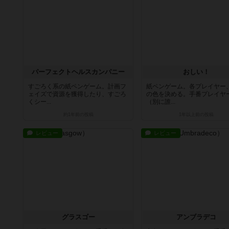
パーフェクトヘルスカンパニー
おしい！
すごろく系の紙ペンゲーム。計画フ
紙ペンゲーム。各プレイヤー
ェイズで資源を獲得したり、すごろ
の色を決める。手番プレイヤ
くシー...
（別に誰...
約1年前
の投稿
1年以上前
の投稿
レビュー
レビュー
グラスゴー
アンブラデコ