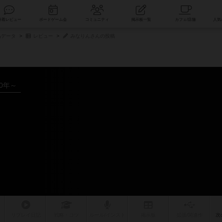
索
新着レビュー
ボードゲーム会
コミュニティ
掲示板一覧
品データ
レビュー
みなりんさんの投稿
20年～
リプレイ
日記
戦略
・コツ
ルール
/インスト
掲示板
拡張/関連
作
次