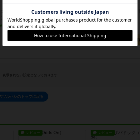
ハシの通販
伝説の鉱石をドンドン採掘！鉱石売却レートにドキ
手は判断力と幸運！
1～2営業日以内に発送
日本語ルール付き/日本語版
カートに追加
、表示されない設定となっております
のツルハシのトップに戻る
レビュー
レビュー