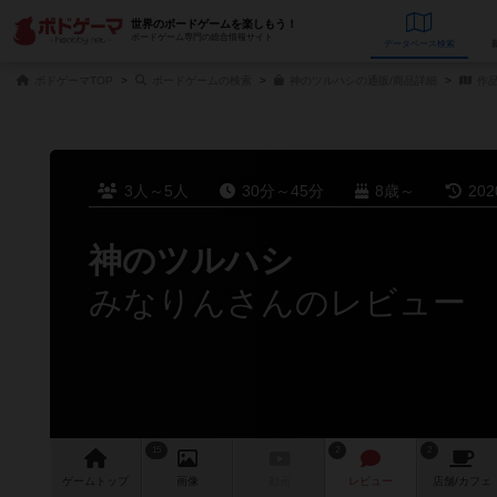
世界のボードゲームを楽しもう！
ボードゲーム専門の総合情報サイト
データベース
検
ボドゲーマTOP
ボードゲームの検索
神のツルハシの通販/商品詳細
作
3人～5人
30分～45分
8歳～
20
神のツルハシ
みなりんさんのレビュー
15
2
2
ゲーム
トップ
画像
動画
レビュー
店舗/
カフェ