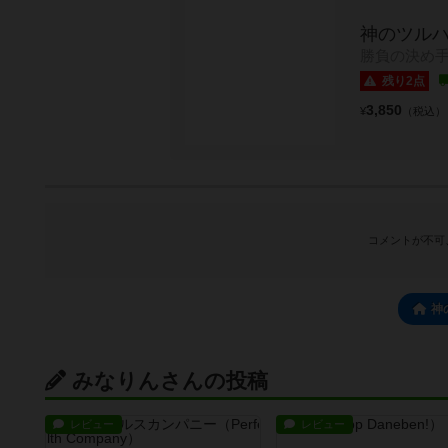
神のツル
勝負の決め
残り2点
3,850
¥
（税込）
コメントが不可
神
みなりんさんの投稿
レビュー
レビュー