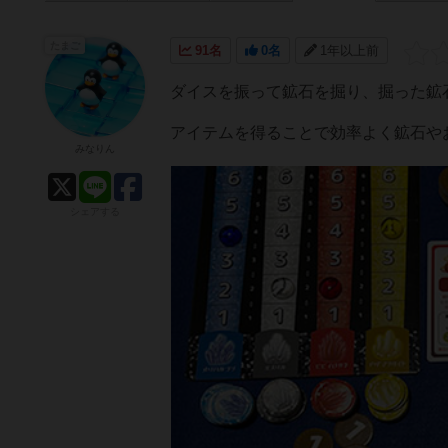
たまご
91名
0名
1年以上前
ダイスを振って鉱石を掘り、掘った鉱
アイテムを得ることで効率よく鉱石や
みなりん
シェアする