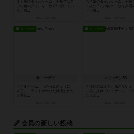
３人用のタイルゲーム。手番では自
六角形のタイルゲーム。手番
分の色のタイルを１枚ずつ置いてい
２枚の手札の内の１枚を共通
く。自...
ド（布...
1年以上前
の投稿
1年以上前
の投稿
レビュー
レビュー
サニーデイ
マウンテン53
タイルゲーム。下の写真のように、
４種類のゴミを、崩さないよ
４辺にイラストが半分だけ描かれた
ミ箱に入れていくゲーム。入
正方形...
言うよ...
1年以上前
の投稿
1年以上前
の投稿
会員の新しい投稿