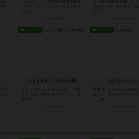
では、
『カルバ』という大箱の遺跡探索タ
４ヶ所の遺跡を探索して、
のボー
イルゲームをコンパクトにまとめた
帰るゲーム。持ち帰った宝
もの。...
応じて...
1年以上前
の投稿
1年以上前
の投稿
レビュー
レビュー
いとまきネコ / ロビーの猫
ろじきゃっと！
うにゴ
スリットのついたボード上に、実際
手番プレイヤーは２０面体
れると
に糸（紐）を巻き付けるゲーム。家
振って、出た目のマスにネ
具カー...
く。他...
1年以上前
の投稿
1年以上前
の投稿