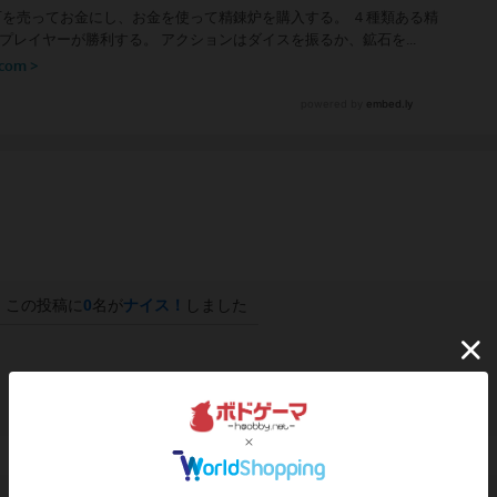
この投稿に
0
名が
ナイス！
しました