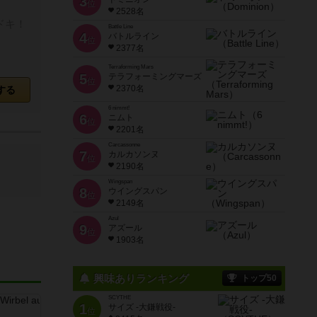
3
位
2528名
ドキ！
Battle Line
4
バトルライン
位
2377名
Terraforming Mars
5
テラフォーミングマーズ
位
2370名
する
6 nimmt!
6
ニムト
位
2201名
Carcassonne
7
カルカソンヌ
位
2190名
Wingspan
8
ウイングスパン
位
2149名
Azul
9
アズール
位
1903名
興味ありランキング
トップ50
SCYTHE
1
サイズ -大鎌戦役-
位