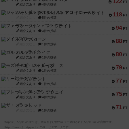
122
PT
紹介文あり
4件の投稿
ジャンヌ・ダルク-オルレアン ドロー＆ライト
118
PT
紹介文なし
5件の投稿
ファースト・イン・フライト
94
PT
紹介文あり
3件の投稿
ダイススローン
88
PT
紹介文なし
1件の投稿
ガルフストライク
80
PT
紹介文あり
1件の投稿
モズビ－ズ・レイダ－ズ
79
PT
紹介文あり
1件の投稿
リー対グラント
77
PT
紹介文あり
1件の投稿
ブレーキング・アウェイ
75
PT
紹介文あり
4件の投稿
ザ・フラッド
71
PT
紹介文なし
1件の投稿
※Apple、Apple のロゴ は、米国および他の国々で登録されたApple Inc.の商標です。
※App Store は、Apple Inc.のサービスマークです。