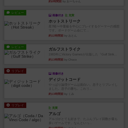
約6時間前
by おーちゃん
レビュー
画像付き
充実
ホットストリーク
星7軽〜中量級を中心にプレイするゲーマーの感想
です。ボードゲーム会にて...
約12時間前
by おとん
レビュー
ガルフストライク
1983年にVictory Gamesが出版した『Gulf Strik...
約13時間前
by Chaco
リプレイ
画像付き
ディジットコード
やっぱり論理ゲームは面白い。息子とリプレイし
ました。息子の勝ち。これリ...
約13時間前
by くみ
リプレイ
充実
アルゴ
アルゴがとても好きで、たぶんプレイ回数が最も
多いゲームです。なんといっ...