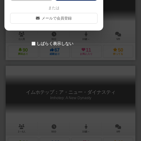
Imhotep: The Duel
または
メールで会員登録
2人用
30分
10歳～
5件
しばらく表示しない
90
67
11
50
興味あり
経験あり
お気に入り
持ってる
イムホテップ：ア・ニュー・ダイナスティ
Imhotep: A New Dynasty
2～4人
50分
10歳～
0件