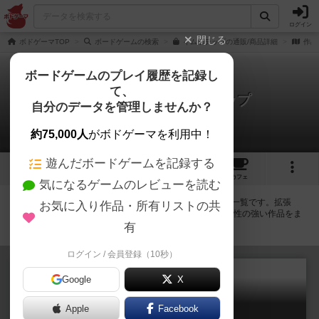
ログイン
閉じる
ボドゲーマTOP
ボードゲームの検索
イムホテップの通販/商品詳細
作品
ボードゲームのプレイ履歴を記録し
て、
イムホテップ / インホテップ
自分のデータを管理しませんか？
拡張/関連作品 2件
約75,000人
がボドゲーマを利用中！
遊んだボードゲームを記録する
10
18
117
トップ
画像
動画
レビュー
カフェ
気になるゲームのレビューを読む
イムホテップ / インホテップに紐付いているボードゲーム一覧です。拡張
お気に入り作品・所有リストの共
版・続編・リメイク版などの同じシリーズを中心に、関連性の強い作品をま
とめています。
有
ログイン / 会員登録（10秒）
Google
X
Apple
Facebook
イムホテップ：デュエル