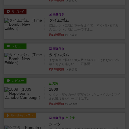
約13時間前
by おとん
リプレイ
画像付き
タイムボム
僕はホントに嘘が下手なようで、すぐバレますみ
んなホント、嘘が上手ですよ...
約13時間前
by あまる
レビュー
画像付き
タイムボム
まず簡単で軽い！大人数で遊べる！それなのに小
箱！何より楽しい！！正体隠...
約13時間前
by あまる
レビュー
充実
1809
ケビン・ザッカーがデザインした１ヘクス=２マイ
ルの戦役級シリーズは以下...
約13時間前
by Chaco
ルール/インスト
画像付き
充実
クマタ