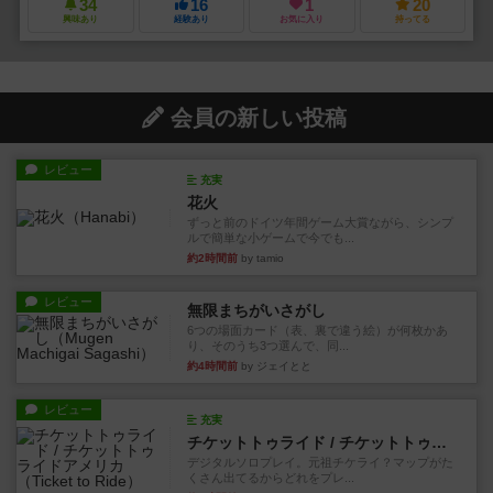
34
16
1
20
興味あり
経験あり
お気に入り
持ってる
会員の新しい投稿
レビュー
充実
花火
ずっと前のドイツ年間ゲーム大賞ながら、シンプ
ルで簡単な小ゲームで今でも...
約2時間前
by tamio
レビュー
無限まちがいさがし
6つの場面カード（表、裏で違う絵）が何枚かあ
り、そのうち3つ選んで、同...
約4時間前
by ジェイとと
レビュー
充実
チケットトゥライド / チケットトゥライドアメリカ
デジタルソロプレイ。元祖チケライ？マップがた
くさん出てるからどれをプレ...