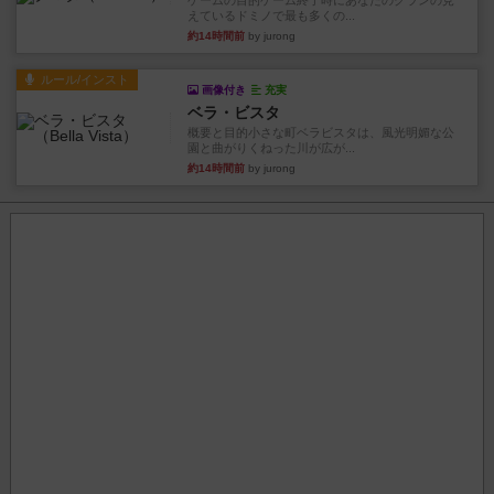
ゲームの目的ゲーム終了時にあなたのクランの見
えているドミノで最も多くの...
約14時間前
by jurong
ルール/インスト
画像付き
充実
ベラ・ビスタ
概要と目的小さな町ベラビスタは、風光明媚な公
園と曲がりくねった川が広が...
約14時間前
by jurong