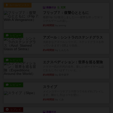
ルール/インスト
画像付き
充実
フリップ７：復讐心とともに
概要Flip 7が復活しました――復讐を伴って!オリ
ジナルゲームの楽し...
約3時間前
by jurong
レビュー
アズール：シントラのステンドグラス
大好きなアズールシリーズ。ステンドグラスを作
っていきます✨1部より自由...
約4時間前
by しんたろ
レビュー
エクスペディション：世界を巡る冒険
クラマー氏の不朽の名作。新しいボードゲームほ
どおもしろいはず？いいえ。...
約4時間前
by 田中昌平
レビュー
スライプ
メインコマ一つサブコマ四つでそれぞれプレイし
ます。動かし方はコマか壁に...
約5時間前
by くみ
リプレイ
画像付き