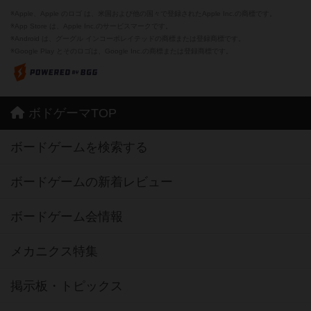
※Apple、Apple のロゴ は、米国および他の国々で登録されたApple Inc.の商標です。
※App Store は、Apple Inc.のサービスマークです。
※Android は、グーグル インコーポレイテッドの商標または登録商標です。
※Google Play とそのロゴは、Google Inc.の商標または登録商標です。
ボドゲーマTOP
ボードゲームを検索する
ボードゲームの新着レビュー
ボードゲーム会情報
メカニクス特集
掲示板・トピックス