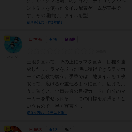
ク」や「クマ牧場」のような、テトロミノやペ
ントミノを使ったタイル配置ゲームが苦手で
す。その理由は、タイルを型...
続きを読む（約2年前）
神
205名
0名
画像
みなりん
土地を置いて、その上にラマを置き、目標を達
成したり、ラマを取った時に獲得できるラマカ
ードの点数で競う。手番では土地タイルを１枚
取って、広げるか重ねるように置く。広げるよ
うに置くと、全員共通の目標カードに自分のマ
ーカーを乗せられる。（この目標を頑張る！と
いうもので、早く宣言す...
続きを読む（3年以上前）
神
498名
1名
0