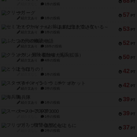
68
PT
紹介文なし
1件の投稿
クリーグ
57
PT
紹介文あり
1件の投稿
セミファイナル ～お前はまだ生きている～
53
PT
紹介文あり
1件の投稿
ふたつの街の物語
52
PT
紹介文あり
18件の投稿
クランク! ：冒険者たち（拡張）
50
PT
紹介文あり
4件の投稿
とうほうの！
42
PT
紹介文なし
1件の投稿
スターマイン・ラミー ポケット
42
PT
紹介文あり
2件の投稿
海兵隊
39
PT
紹介文あり
1件の投稿
スーパーストア3000
39
PT
紹介文なし
1件の投稿
フリップ７：復讐心とともに
37
PT
紹介文なし
2件の投稿