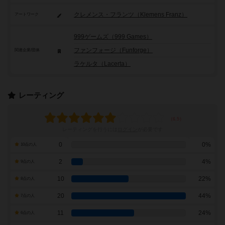
クレメンス・フランツ（Klemens Franz）
アートワーク
999ゲームズ（999 Games）
ファンフォージ（Funforge）
関連企業/団体
ラケルタ（Lacerta）
レーティング
レーティングを行うには
ログイン
が必要です
0
0%
10点の人
2
4%
9点の人
10
22%
8点の人
20
44%
7点の人
11
24%
6点の人