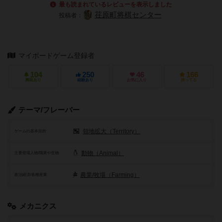
最も読まれているレビューを表示しました
荏原町将棋センター
投稿者：
マイボードゲーム登録者
104
250
46
166
興味あり
経験あり
お気に入り
持ってる
テーマ/フレーバー
領地拡大（Territory）
ゲームの基本目的
動物（Animal）
主要登場人物/職業や生物
農業/牧場（Farming）
政治経済/各種産業
メカニクス