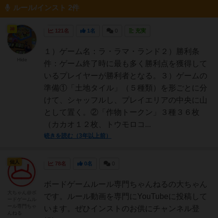
ルール/インスト 2件
神
121名
1名
0
充実
１）ゲーム名：ラ・ラマ・ランド２）勝利条
Hide
件：ゲーム終了時に最も多く勝利点を獲得して
いるプレイヤーが勝利者となる。３）ゲームの
準備①「土地タイル」（５種類）を形ごとに分
けて、シャッフルし、プレイエリアの中央に山
として置く。②「作物トークン」３種３６枚
（カカオ１２枚、トウモロコ...
続きを読む（3年以上前）
仙人
78名
0名
0
ボードゲームルール専門ちゃんねるの大ちゃん
大ちゃん@ボ
です。ルール動画を専門にYouTubeに投稿して
ードゲームル
ール専門ちゃ
います。ぜひインストのお供にチャンネル登
んねる