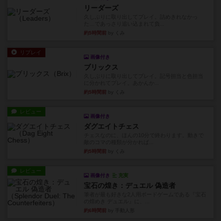
リーダーズ
久しぶりに取り出してプレイ。詰めきれなかっ
た…であっさり追い込まれて負...
約5時間前
by くみ
リプレイ
画像付き
ブリックス
久しぶりに取り出してプレイ。記号担当と色担当
に分かれてプレイ。あかんか...
約5時間前
by くみ
レビュー
画像付き
ダグエイトチェス
チェスなのに、ほんの10分で終わります。動きで
敵のコマの種類が分かれば...
約5時間前
by くみ
レビュー
画像付き
充実
宝石の煌き：デュエル 偽造者
筆者が最も好きな2人用ボードゲームである『宝石
の煌めき デュエル』に、...
約6時間前
by 手動人形