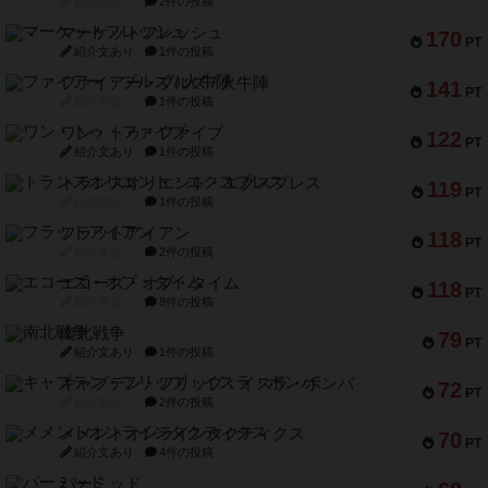
紹介文なし
2件の投稿
マーケットフレッシュ
170
PT
紹介文あり
1件の投稿
ファイアー・ブルズ / 火牛陣
141
PT
紹介文なし
1件の投稿
ワン・トゥ・ファイブ
122
PT
紹介文あり
1件の投稿
トランスオリエント・エクスプレス
119
PT
紹介文なし
1件の投稿
フラットアイアン
118
PT
紹介文なし
2件の投稿
エコーズ・オブ・タイム
118
PT
紹介文なし
8件の投稿
南北戦争
79
PT
紹介文あり
1件の投稿
キャプテン・フリップ：イスラ・ボンバ
72
PT
紹介文なし
2件の投稿
メメントオンラインタクティクス
70
PT
紹介文あり
4件の投稿
パーミッド