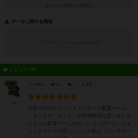
似たプレイ感のゲームを探す→
データに関する報告
ログインするとフォームが表示されます
レビュー 7件
大賢者
364名
4名
0
充実
yuki
自由でのどかなペントミノタイル配置ゲーム
「ラ・ラマ・ランド」の特徴窮屈な思いをしな
いタイル配置ゲームかわいいコンポーネントオ
リジナリティの高いジレンマ私は「パッチワー