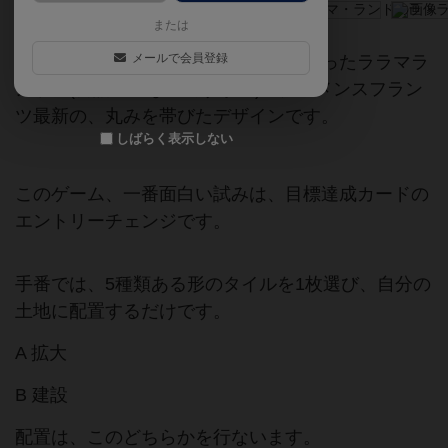
または
メールで会員登録
来月、日本語版が発売されることになったララマラ
ンド。(言語ゼロなのですが…)。クレメンスフラン
ツ最新の、丸みを帯びたデザインです。
しばらく表示しない
このゲーム、一番面白い試みは、目標達成カードの
エントリーチェンジです。
手番では、5種類ある形のタイルを1枚選び、自分の
土地に配置するだけです。
A 拡大
B 建設
配置は、このどちらかを行ないます。