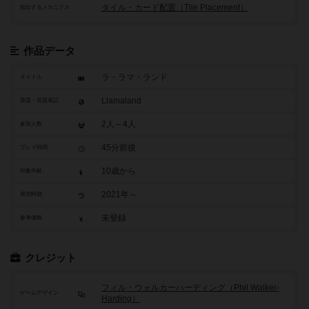
タイル・カード配置（Tile Placement）
頻出するメカニクス
作品データ
ラ・ラマ・ランド
タイトル
Llamaland
原題・英題表記
2人～4人
参加人数
45分前後
プレイ時間
10歳から
対象年齢
2021年～
発売時期
未登録
参考価格
クレジット
フィル・ウォルカーハーディング（Phil Walker-
ゲームデザイン
Harding）