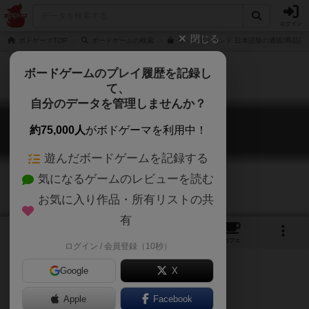
ログイン
閉じる
ボドゲーマTOP
ボードゲームの検索
ラ・ラマ・ランド 日本語版の通販/商品詳
ボードゲームのプレイ履歴を記録し
て、
自分のデータを管理しませんか？
ラ・ラマ・ランド
約75,000人
がボドゲーマを利用中！
Llamaland
遊んだボードゲームを記録する
気になるゲームのレビューを読む
お気に入り作品・所有リストの共
有
10
7
27
トップ
画像
動画
レビュー
カフェ
ログイン / 会員登録（10秒）
Google
X
Apple
Facebook