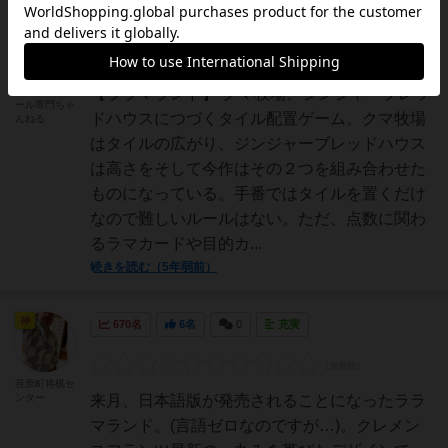
仙人
343名
1名
0
画像
大ちゃん@ボ
ードゲームル
【ララマランド】 クマ牧場、ジンジャーブレッ
ール専門ちゃ
ドハウスにつづくタイル配置ゲーム。クマ牧場
んねる
はタイルの広がり、ジンジャーブレッドハウス
は高さをそして今作はその２つを組み合わせた
ものになっている。手番ではタイルを置くだけ
なので難しいルールはない。ただ、点数に関わ
るラマカードや目的カ...
続きを読む（5年弱前）
神
670名
6名
0
充実
荏原町将棋セ
ンター
来月、日本語版が発売されることになったララ
マランド。(言語ゼロなのですが…)。クレメン