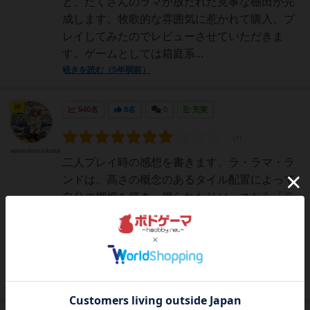
と、たくさんのラマが放たれた見事な棚田が完
成します。牧歌的な雰囲気に惹かれて購入、プ
レイしてみたのでレビューさせていただきま
す。ゲームとしては箱庭系...
続きを読む（5年弱前）
神
540名
8名
0
充実
winterkoninkske
二人プレイ時の感想を書きます。ラ・ラマ・ラ
ンドは、高さの概念のあるタイル配置によって
自分の棚畑を築き、得られたリソースから「ラ
マカード」を取って得点していくタイル配置ゲ
ームです。プレイヤーが手番でやることは一
つ。タイルの配置です。5種類の5マスタイルの
山から一枚を選び、自分...
続きを読む（5年弱前）