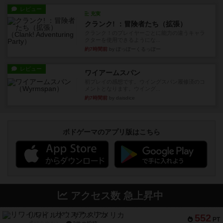
レビュー
充実
クランク! ：冒険者たち（拡張）
クランク！のプレイヤーごとに能力の違うキャラ
クターを使用できるようにな...
約7時間前
by ぽっぽーくるっぽー
レビュー
ワイアームスパン
初プレイの感想です。ウイングスパン履修済のコ
メントとなります。ウイング...
約7時間前
by daisdice
ボドゲーマのアプリ版はこちら
アクセス数 急上昇中
リワイルド：サウスアメリカ
552
PT