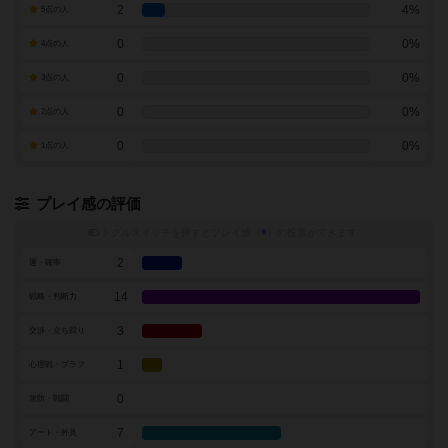
2
4%
5点の人
0
0%
4点の人
0
0%
3点の人
0
0%
2点の人
0
0%
1点の人
プレイ感の評価
トグルスイッチを押すとプレイ感（
※
）の投票ができます
2
運・確率
14
戦略・判断力
3
交渉・立ち回り
1
心理戦・ブラフ
0
攻防・戦闘
7
アート・外見