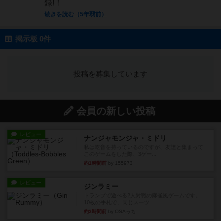
録!！
続きを読む（5年弱前）
掲示板 0件
投稿を募集しています
会員の新しい投稿
レビュー
ナンジャモンジャ・ミドリ
私は吃音を持っているのですが、友達と集まって
このゲームをした際、3ゲー...
約1時間前
by 155973
レビュー
ジンラミー
トランプで遊べる2人対戦の麻雀風ゲームです。
10枚の手札で、同じスーツ...
約3時間前
by OSAっち