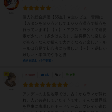
has
個人的総合評価【55点】★全レビュー冒頭に
【カタンを８０点として１００点満点で採点を
行っています】【＋】・アブストラクトで運要
素が少ない（多少はある）、詰将棋的な楽しさ
がある・なんか積んで大きくなると楽しい・ル
ールは容易で初心者にも優しい【－】・逆転が
難しい・本気でやると勝...
続きを読む（5年弱前）
神
438名
3名
0
充実
ハナ
アンデスの山岳地帯では、古くからラマが飼わ
れ、人と共存していたそうです。そんな世界観
を見事に表現したボードゲーム。プレイが進む