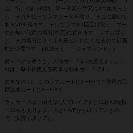
マークは、ポテト、コーン、カカオの資源3種と、1
金、街、の計5種類。同一資源が手元に4つ集まった
ら、それを払ってラマカードを取り、そこに書いて
あるVPを得ます。そしてラマを1匹受け取り、マー
クが無い任意の場所(草原)に置きます。ラマは置く
と、その場所にタイルを重ねられなくなるので計画
性が必要です。(友達曰く、「ジャマランド」)
街マークを覆うと、人物カードを1枚貰えます。こ
れは、毎手番使える簡単な効果カードです。
大きなVPは、このラマカード(12〜5VP)と先程の目
標達成カード(18〜6VP)。
ラマカードは、例えば4人プレイですと11枚×3種類
＝33枚もあります。大きいVPから取っていくの
で、実質早取りです。