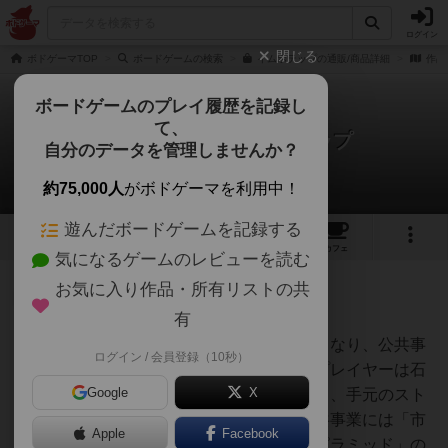
ログイン
閉じる
ボドゲーマTOP
ボードゲームの検索
イムホテップの通販/商品詳細
作品
ボードゲームのプレイ履歴を記録し
て、
イムホテップ / インホテップ
自分のデータを管理しませんか？
1件のルール/インスト
約75,000人
がボドゲーマを利用中！
遊んだボードゲームを記録する
10
18
117
トップ
画像
動画
レビュー
カフェ
気になるゲームのレビューを読む
お気に入り作品・所有リストの共
たまご
1097名
2名
0
充実
有
プレイヤーはエジプトの建築家となり、公共事
ログイン / 会員登録（10秒）
oshio_sensei
業の貢献をしていただきます。プレイヤーは石
Google
X
切場から自身の色の石を切り出し、手元のスト
ックに石を集めていきます。公共事業には「市
Apple
Facebook
場・霊廟・寺院・オベリスク・ピラミッド」の