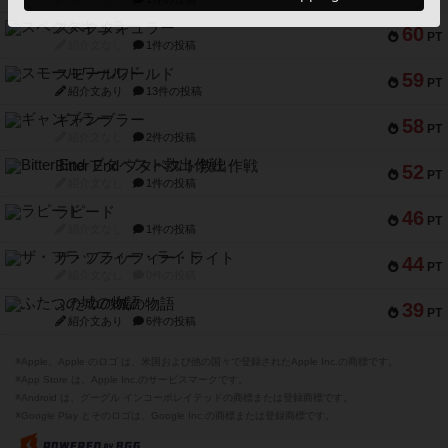
スペクタキュラー
60
PT
紹介文なし
1件の投稿
スモールワールド
59
PT
紹介文あり
13件の投稿
ギャンブラー
58
PT
紹介文なし
2件の投稿
Bitter End ブタペスト救出作戦
52
PT
紹介文なし
1件の投稿
ラピード
46
PT
紹介文なし
1件の投稿
ザ・フラッフィー・ライト
44
PT
紹介文なし
0件の投稿
ふたつの城の物語
39
PT
紹介文あり
6件の投稿
※Apple、Apple のロゴ は、米国および他の国々で登録されたApple Inc.の商標です。
※App Store は、Apple Inc.のサービスマークです。
※Android は、グーグル インコーポレイテッドの商標または登録商標です。
※Google Play とそのロゴは、Google Inc.の商標または登録商標です。