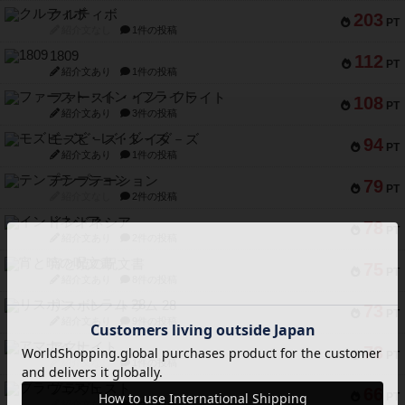
クルティボ
203
PT
紹介文なし
1件の投稿
1809
112
PT
紹介文あり
1件の投稿
ファースト・イン・フライト
108
PT
紹介文あり
3件の投稿
モズビ－ズ・レイダ－ズ
94
PT
紹介文あり
1件の投稿
テンプテーション
79
PT
紹介文なし
2件の投稿
インドネシア
78
PT
紹介文あり
2件の投稿
宵と暁の呪文書
75
PT
紹介文あり
8件の投稿
リスボン・トラム 28
73
PT
紹介文あり
9件の投稿
アマナイト
73
PT
紹介文なし
1件の投稿
ブラヴェスト
66
PT
紹介文なし
1件の投稿