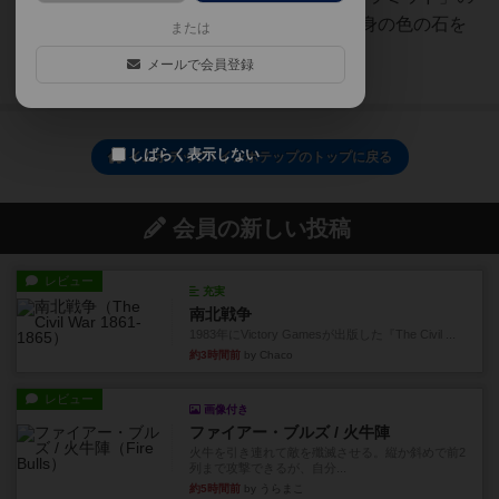
5つの建築現場があり、手元の自身の色の石を
または
建築現場に送り、公共事...
メールで会員登録
続きを読む（9年以上前）
しばらく表示しない
イムホテップ / インホテップのトップに戻る
会員の新しい投稿
レビュー
充実
南北戦争
1983年にVictory Gamesが出版した『The Civil ...
約3時間前
by Chaco
レビュー
画像付き
ファイアー・ブルズ / 火牛陣
火牛を引き連れて敵を殲滅させる。縦か斜めで前2
列まで攻撃できるが、自分...
約5時間前
by うらまこ