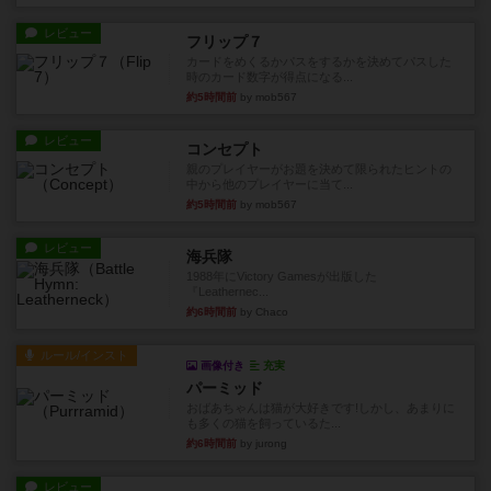
レビュー
フリップ７
カードをめくるかパスをするかを決めてパスした
時のカード数字が得点になる...
約5時間前
by mob567
レビュー
コンセプト
親のプレイヤーがお題を決めて限られたヒントの
中から他のプレイヤーに当て...
約5時間前
by mob567
レビュー
海兵隊
1988年にVictory Gamesが出版した
『Leathernec...
約6時間前
by Chaco
ルール/インスト
画像付き
充実
パーミッド
おばあちゃんは猫が大好きです!しかし、あまりに
も多くの猫を飼っているた...
約6時間前
by jurong
レビュー