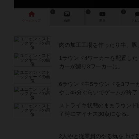
5
1
5
ゲーム
トップ
画像
動画
レビ
肉の加工工場を作ったり牛、豚
1ラウンド4ワーカーを配置し
カーが減り3ワーカーに。
6ラウンド中5ラウンドを3ワー
やし45分ぐらいでゲームが終了
ストライキ状態のままラウンド
了時にマイナス30点になる。
2人やと従業員のやる気を上げ