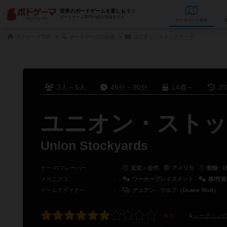
世界のボードゲームを楽しもう！
ボードゲーム専門の総合情報サイト
データベース
検
ボドゲーマTOP
ボードゲームの検索
ユニオン・ストックヤード
2人～5人
45分～90分
14歳～
2
ユニオン・ストッ
Union Stockyards
テーマ/フレーバー
：
近世～近代
アメリカ
動物
メカニクス
：
ワーカープレイスメント
株/投
ゲームデザイナー
：
デュアン・ウルフ（Duane Wulf）
レーティング