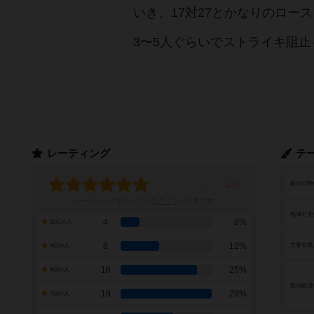
いき、17対27とかなりのロー
3〜5人ぐらいでストライキ阻
レーティング
テ
舞台の時
レーティングを行うには
ログイン
が必要です
地域や文
4
6%
10点の人
8
12%
主要登場
9点の人
16
25%
8点の人
政治経済
19
29%
7点の人