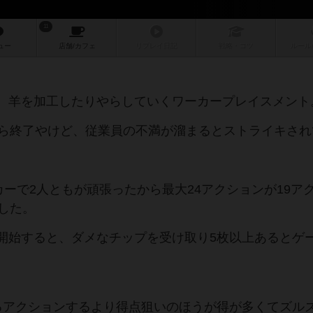
11
ュー
店舗/
カフェ
リプレイ
日記
戦略
・コツ
ルール
、羊を加工したりやらしていくワーカープレイスメント
たら終了やけど、従業員の不満が溜まるとストライキされ
カーで2人ともが頑張ったから最大24アクションが19ア
した。
開始すると、ダメなチップを受け取り5枚以上あるとゲ
るアクションするより得点狙いのほうが得が多くてズル