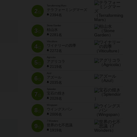
Terraforming Mars
2
テラフォーミングマーズ
位
2394名
Stone Garden
3
枯山水
位
2281名
Viticulture
4
ワイナリーの四季
位
2272名
Agricola
5
アグリコラ
位
2119名
Azul
6
アズール
位
2035名
Splendor
7
宝石の煌き
位
2028名
Wingspan
8
ウイングスパン
位
2006名
7 Wonders
9
世界の七不思議
位
1919名