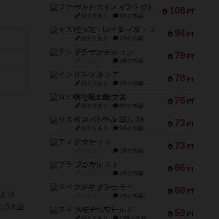
ファースト・イン・フライト
108
PT
紹介文あり
3件の投稿
モズビ－ズ・レイダ－ズ
94
PT
紹介文あり
1件の投稿
テンプテーション
79
PT
紹介文なし
2件の投稿
インドネシア
78
PT
紹介文あり
2件の投稿
宵と暁の呪文書
75
PT
紹介文あり
8件の投稿
リスボン・トラム 28
73
PT
紹介文あり
9件の投稿
アマナイト
73
PT
紹介文なし
1件の投稿
ブラヴェスト
66
PT
紹介文なし
1件の投稿
スペクタキュラー
60
PT
まり
紹介文なし
1件の投稿
た5大企
スモールワールド
59
PT
紹介文あり
13件の投稿