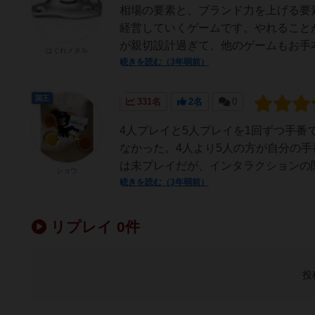
相場の要素と、ブランド力を上げる要
経営していくゲームです。やれること
が親切設計過ぎて、他のゲームもお手本
はぐれメタル
続きを読む（3年弱前）
国王
331名
2名
0
4人プレイと5人プレイを1回ずつ手
なかった。4人より5人の方が自分の手
は未プレイだが、インタラクションの関
ショウ
続きを読む（3年弱前）
リプレイ 0件
投