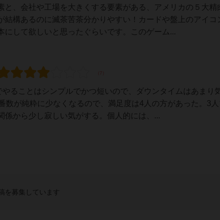
素と、会社や工場を大きくする要素がある、アメリカの５大精
が結構あるのに滅茶苦茶分かりやすい！カードや盤上のアイコ
にして欲しいと思ったぐらいです。このゲーム...
番でやることはシンプルでかつ短いので、ダウンタイムはあまり
番数が純粋に少なくなるので、満足度は4人の方があった。3人
係から少し寂しい気がする。個人的には、...
稿を募集しています