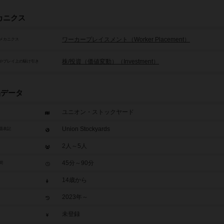
カニクス
ワーカープレイスメント（Worker Placement）
メカニクス
株/投資（価値変動）（Investment）
やプレイ上の駆け引き
品データ
ユニオン・ストックヤード
Union Stockyards
題表記
2人～5人
45分～90分
間
14歳から
2023年～
未登録