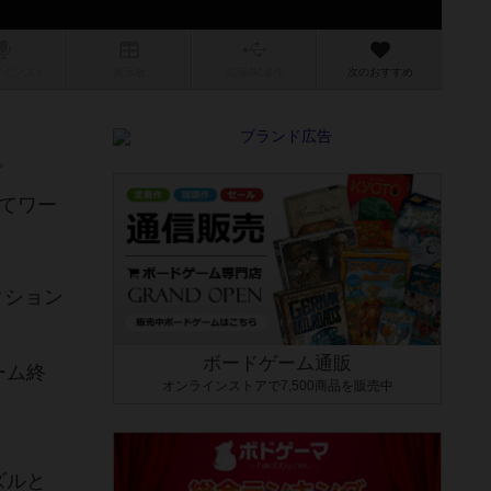
/インスト
掲示板
拡張/関連
作
次のおすすめ
。
てワー
クション
ボードゲーム通販
ーム終
オンラインストアで7,500商品を販売中
ズルと