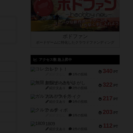
ボドファン
ボードゲームに特化したクラウドファンディング
アクセス数 急上昇中
コレクト！
340
PT
紹介文なし
1件の投稿
無限まちがいさがし
322
PT
紹介文あり
2件の投稿
ガルフストライク
217
PT
紹介文あり
1件の投稿
クルティボ
203
PT
紹介文なし
1件の投稿
1809
112
PT
紹介文あり
1件の投稿