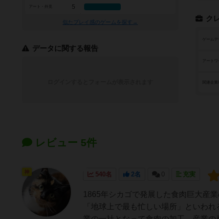
5
アート・外見
ク
似たプレイ感のゲームを探す→
ゲームデ
データに関する報告
アートワ
ログインするとフォームが表示されます
関連企業
レビュー 5件
神
540名
2名
0
充実
1865年シカゴで発展した食肉巨大産
「地球上で最も忙しい場所」といわれ
業の一社となって食肉の加工、産業の発