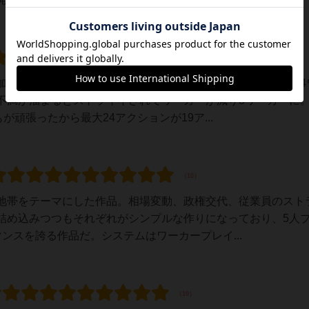
加工したりやらしていくワーカープレイスメント。1ラウンド4
不満が溜まるとストライキされてワーカーが減り3ワーカーに。
が頑張ったから最大24アクションが19ア...
地帯をテーマにした作品。相場変動、政権交代、従業員のスト
詰め込みつつもそれぞれがシンプルな作りになっており、5人
ンスを誇る作品だ。システムはワーカープレイ...