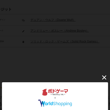
レジット
デュアン・ウルフ（Duane Wulf）
ザイン
アンドリュー・ボスレー（Andrew Bosley）
ーク
ソリッド・ロック・ゲームズ（Solid Rock Games）
/団体
業の一大地帯として栄えていたとされます。一時期は移民者も集
るほどの活気があったとされます。プレイヤーはそこで活躍し
展鉄道の敷設などを行っていきます。しかしこ...