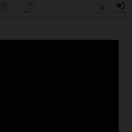
ログイン
カフェ/店舗
人気ボードゲーム
通販ストア