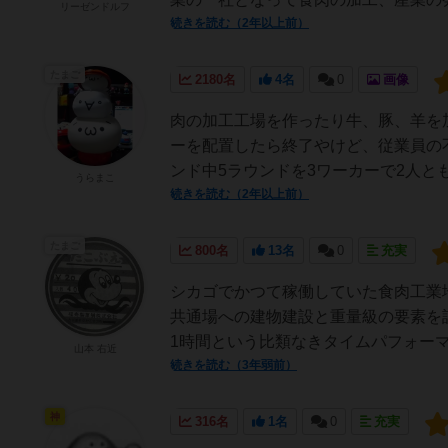
リーゼンドルフ
続きを読む（2年以上前）
たまご
2180名
4名
0
画像
肉の加工工場を作ったり牛、豚、羊を
ーを配置したら終了やけど、従業員の
ンド中5ラウンドを3ワーカーで2人とも
うらまこ
続きを読む（2年以上前）
たまご
800名
13名
0
充実
シカゴでかつて稼働していた食肉工業
共通場への建物建設と重量級の要素を
1時間という比類なきタイムパフォーマ
山本 右近
続きを読む（3年弱前）
神
316名
1名
0
充実