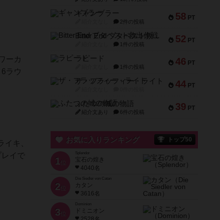
ギャンブラー
58
PT
紹介文なし
2件の投稿
Bitter End ブタペスト救出作戦
52
PT
紹介文なし
1件の投稿
ラピード
ワーカ
46
PT
紹介文なし
1件の投稿
6ラウ
ザ・フラッフィー・ライト
44
PT
紹介文なし
0件の投稿
ふたつの城の物語
39
PT
紹介文あり
6件の投稿
お気に入りランキング
トップ50
ライキ、
Splendor
プレイで
1
宝石の煌き
位
4040名
Die Siedler von Catan
2
カタン
位
3616名
Dominion
3
ドミニオン
位
2528名