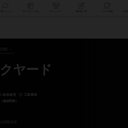
索
新着レビュー
ボードゲーム会
コミュニティ
掲示板一覧
023年～
クヤード
経済/経営
工業/製造
資（価値変動）
の登録/分布