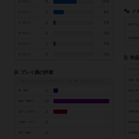
11
17%
6点の人
メ
5
8%
5点の人
1
2%
4点の人
頻出する
0
0%
3点の人
投資要素
1
2%
2点の人
0
0%
1点の人
作
タイトル
プレイ感の評価
原題・英
トグルスイッチを押すとプレイ感（
※
）の投票ができます
1
運・確率
参加人数
12
戦略・判断力
プレイ時
3
交渉・立ち回り
対象年齢
0
心理戦・ブラフ
発売時期
0
攻防・戦闘
参考価格