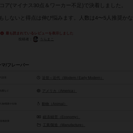
スコア(マイナス30点＆ワーカー不足)で決着しました。
止もしないと得点は伸び悩みます。人数は4〜5人推奨か
最も読まれているレビューを表示しました
投稿者：
うらまこ
ーマ/フレーバー
近世～近代（Modern / Early Modern）
代背景
アメリカ（America）
化圏など
動物（Animal）
人物/職業や生物
経済/経営（Economy）
/各種産業
工業/製造（Manufacture）