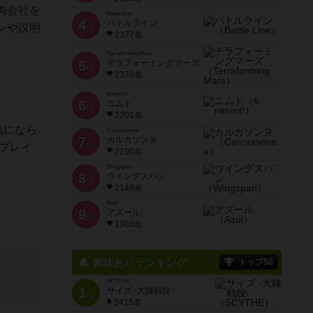
肉会社を
Battle Line
4
バトルライン
ンや説明
位
2377名
Terraforming Mars
5
テラフォーミングマーズ
位
2370名
6 nimmt!
6
ニムト
位
2201名
気になら
Carcassonne
7
カルカソンヌ
位
プレイ
2190名
Wingspan
8
ウイングスパン
位
2149名
Azul
9
アズール
位
1903名
興味ありランキング
トップ50
SCYTHE
1
サイズ -大鎌戦役-
位
2415名