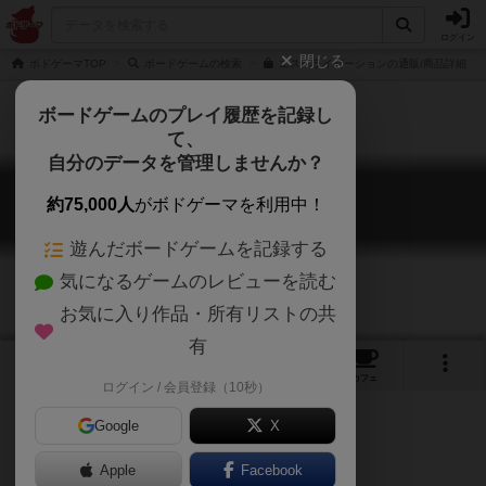
ログイン
閉じる
ボドゲーマTOP
ボードゲームの検索
エスペライゼーションの通販/商品詳細
ボードゲームのプレイ履歴を記録し
て、
自分のデータを管理しませんか？
エスペライゼーション
約75,000人
がボドゲーマを利用中！
Esperaization
遊んだボードゲームを記録する
気になるゲームのレビューを読む
お気に入り作品・所有リストの共
有
1
2
34
トップ
画像
動画
レビュー
カフェ
ログイン / 会員登録（10秒）
Google
X
言葉を創造する協力ゲームです。
Apple
Facebook