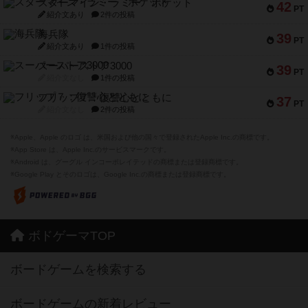
スターマイン・ラミー ポケット
42
PT
紹介文あり
2件の投稿
海兵隊
39
PT
紹介文あり
1件の投稿
スーパーストア3000
39
PT
紹介文なし
1件の投稿
フリップ７：復讐心とともに
37
PT
紹介文なし
2件の投稿
※Apple、Apple のロゴ は、米国および他の国々で登録されたApple Inc.の商標です。
※App Store は、Apple Inc.のサービスマークです。
※Android は、グーグル インコーポレイテッドの商標または登録商標です。
※Google Play とそのロゴは、Google Inc.の商標または登録商標です。
ボドゲーマTOP
ボードゲームを検索する
ボードゲームの新着レビュー