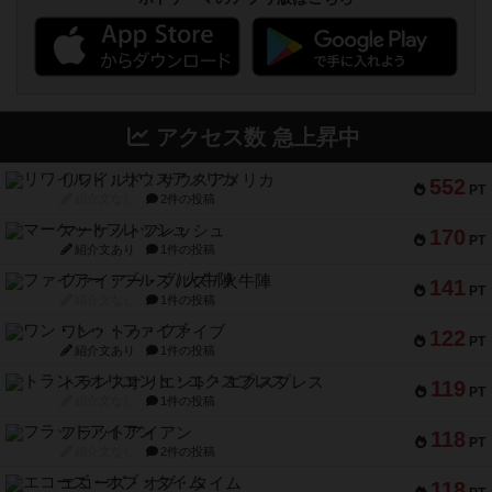
アクセス数 急上昇中
リワイルド：サウスアメリカ
552
PT
紹介文なし
2件の投稿
マーケットフレッシュ
170
PT
紹介文あり
1件の投稿
ファイアー・ブルズ / 火牛陣
141
PT
紹介文なし
1件の投稿
ワン・トゥ・ファイブ
122
PT
紹介文あり
1件の投稿
トランスオリエント・エクスプレス
119
PT
紹介文なし
1件の投稿
フラットアイアン
118
PT
紹介文なし
2件の投稿
エコーズ・オブ・タイム
118