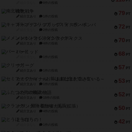
PT
紹介文なし
8件の投稿
南北戦争
79
PT
紹介文あり
1件の投稿
キャプテン・フリップ：イスラ・ボンバ
72
PT
紹介文なし
2件の投稿
メメントオンラインタクティクス
70
PT
紹介文あり
4件の投稿
パーミッド
68
PT
紹介文なし
1件の投稿
クリーグ
57
PT
紹介文あり
1件の投稿
セミファイナル ～お前はまだ生きている～
53
PT
紹介文あり
1件の投稿
ふたつの街の物語
52
PT
紹介文あり
18件の投稿
クランク! ：冒険者たち（拡張）
50
PT
紹介文あり
4件の投稿
とうほうの！
42
PT
紹介文なし
1件の投稿