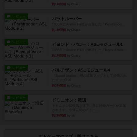
約1時間前
by Chaco
レビュー
パラトルーパー
1986年にAvalon Hill社が出版した『Paratrooper...
約1時間前
by Chaco
レビュー
ビヨンド・バロー：ASLモジュール1
1985年にAvalon Hill社が出版した『Beyond Valo...
約1時間前
by Chaco
レビュー
パルチザン：ASLモジュール4
『Squad Leader』用の追加マップとして発売され
たマップ#10...
約2時間前
by Chaco
レビュー
ドミニオン：海辺
ドミニオン拡張第３弾で、主に持続カードが追加
されます。今弾以前のドミニ...
約2時間前
by aki
ボドゲーマのアプリ版はこちら