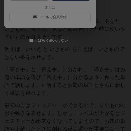
または
最初に使える単語を創ります。
メールで会員登録
はい、いいえ、は必須だと思います。私、あなた、
いきもの、食べる、色など組み合わせた時に使いや
すいものが良さそうです。
しばらく表示しない
例えば、いいえ と いきもの を言えば、いきもので
はない事を示せます。
「導き手」と「答え手」に分かれ、「導き手」はお
題の単語を選び「答え手」に分かるように創った単
語で話します。正解するとお題の単語とさらに新し
く単語を創れます。
最初の方はジェスチャーができるので、そのものの
形や動きを表せます。しかし、レベルが上がるとジ
ェスチャーが出来なくなってしまうので、お題の単
語や正解したときに創れる単語選びが重要になって