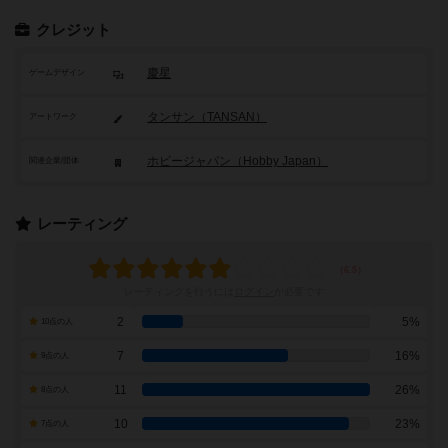
クレジット
慶星
ゲームデザイン
タンサン（TANSAN）
アートワーク
ホビージャパン（Hobby Japan）
関連企業/団体
レーティング
レーティングを行うには
ログイン
が必要です
2
5%
10点の人
7
16%
9点の人
11
26%
8点の人
10
23%
7点の人