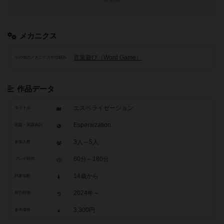
メカニクス
言葉遊び（Word Game）
その他のメカニクスや仕組み
作品データ
エスペライゼーション
タイトル
Esperaization
原題・英題表記
3人～5人
参加人数
60分～180分
プレイ時間
14歳から
対象年齢
2024年～
発売時期
3,300円
参考価格