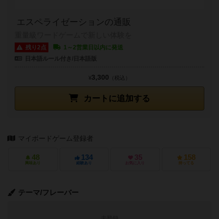
エスペライゼーションの通販
重量級ワードゲームで新しい体験を
残り2点
1～2営業日以内に発送
日本語ルール付き/日本語版
3,300
¥
（税込）
カートに追加する
マイボードゲーム登録者
48
134
35
158
興味あり
経験あり
お気に入り
持ってる
テーマ/フレーバー
未登録