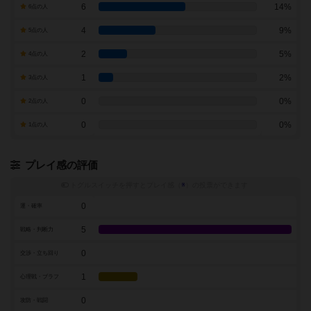
6
14%
6点の人
4
9%
5点の人
2
5%
4点の人
1
2%
3点の人
0
0%
2点の人
0
0%
1点の人
プレイ感の評価
トグルスイッチを押すとプレイ感（
※
）の投票ができます
0
運・確率
5
戦略・判断力
0
交渉・立ち回り
1
心理戦・ブラフ
0
攻防・戦闘