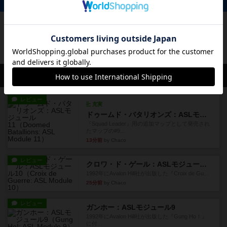
掲示板 0件
投稿を募集しています
会員の新しい投稿
レビュー
充実
ドゥームド・バタリオンズ：ASLモジュール11
『Squad Leader』用の追加マップとして発売され
たマップの#9...
13分前
by Chaco
レビュー
クロワ・ド・ゲール：ASLモジュール10
1992年にAvalon Hill社が出版した『Croix de Gu...
25分前
by Chaco
レビュー
ガンホー：ASLモジュール9
1992年にAvalon Hill社が出版した『Gung Ho！』
に付...