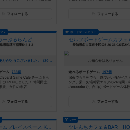
フォローする
フォローする
カフェ
ボードゲームカフェ
みーぷるらんど
阜県瑞穂市稲里544-1-3
愛知県名古屋市中区栄5-26-36 GS栄2ビ
[NEW] 今年もありがとうございました。（2025年12月30日 23時47分）
お知らせはありません
ゲーム
738個
遊べるボードゲーム
197個
oard Game Cafe みーぷるら
深夜でも早朝でも、遊びたい時がベス
日にOPENしました！ 仲間同士、
ング。栄・矢場町駅エリアの24時間・
族、女性の来店...
のmeeeboで、自由なボードゲーム体
フォローする
フォローする
ス
バー
ボードゲームプレイスペース Kinked Tail