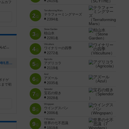
2415名
ームカフ
Terraforming Mars
2
テラフォーミングマーズ
位
2394名
Stone Garden
3
枯山水
位
2281名
Viticulture
宮城県仙台市宮城野区榴岡4-12-5 第一さくらビル4階
4
ワイナリーの四季
位
2272名
Agricola
5
[NEW] ひよこの杜で遊べる謎解き/2025年5月現在（2025年05月06日 14時03分）
アグリコラ
位
2119名
Azul
6
アズール
ボドゲ
位
2035名
スまで初
Splendor
7
宝石の煌き
位
2028名
Wingspan
8
ウイングスパン
位
2006名
7 Wonders
9
世界の七不思議
位
1919名