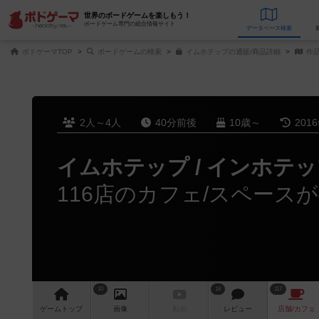
世界のボードゲームを楽しもう！
ボードゲーム専門の総合情報サイト
データベース
検
ボドゲーマTOP
ボードゲームの検索
イムホテップの通販/商品詳細
作
2人～4人
40分前後
10歳～
201
イムホテップ / インホテ
116店のカフェ/スペース
10
18
117
ゲーム
トップ
画像
動画
レビュー
店舗/
カフェ