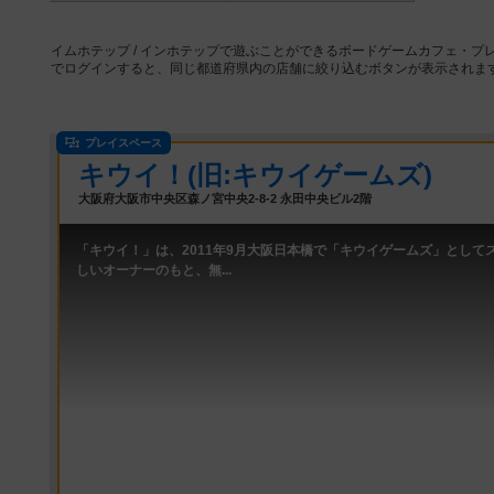
イムホテップ / インホテップで遊ぶことができるボードゲームカフェ・プ
でログインすると、同じ都道府県内の店舗に絞り込むボタンが表示されま
プレイスペース
キウイ！(旧:キウイゲームズ)
大阪府大阪市中央区森ノ宮中央2-8-2 永田中央ビル2階
「キウイ！」は、2011年9月大阪日本橋で「キウイゲームズ」として
しいオーナーのもと、無...