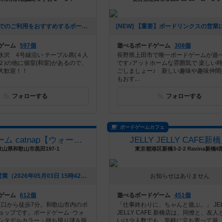
[NEW] ご予約でのご利用をおすすめするボードゲーム（2026年07月04日 11時59分）
ゲーム
597個
遊べるボードゲーム
308個
水沢 4号線沿い テーブル席(４人
長野県上田市で唯一ボードゲームが遊
２)の他に個室(和室)があるので、
です♪アットホームな雰囲気で 楽しい
大歓迎！！
ごしましょー♪ 新しい趣味や趣味仲間
もおす...
フォローする
フォローする
ボードゲームカフェ
ボードゲーム catnap【ウォーハンマー・シタデルカラー取扱店】
JELLY JELLY CAFE新
歌山県和歌山市黒田197-1
東京都港区新橋3-2-2 Ravina新橋6
[NEW] 5月の営業（2026年05月03日 15時42分）
お知らせはありません
ゲーム
612個
遊べるボードゲーム
451個
 東口から徒歩7分。和歌山市内のボ
「仕事終わりに、ちゃんと遊ぶ。」 JEL
ョップです。ボードゲーム･ウォ
JELLY CAFE 新橋店は、同僚と、友
シタデルカラー・持ち帰り謎を販
いは少人数でも、気軽に立ち寄って遊..