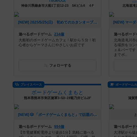
hideout
神奈川県鎌倉市大船1丁目12-23 SKビルⅡ ４F
北海道滝
[NEW] 2025/5/25(日) 初めてのカタンオープン会開催！（2025年05月01日 13時31分）
遊べるボードゲーム
234個
遊べるボード
大船初のボードゲームカフェ！駅から５分！初
北海道滝川市
心者からゲーマさんにやさしいお店です
る場所をコン
ェ＆バーです
までボ...
フォローする
プレイスペース
ボードゲーム
ボードゲームくまもと
熊本県熊本市東区健軍3−50−19菊乃井ビル2F
滋賀
[NEW] 🎲 「ボードゲームくまもと」で話題のゲームにチャレンジ！ 🚀✨（2024年12月16日 12時53分）
遊べるボードゲーム
994個
遊べるボード
【市電健軍町電停より徒歩1分】気軽に遊べる
大津駅から徒歩