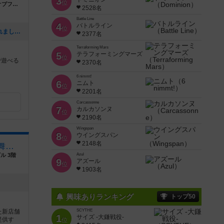
3
位
愛知県岡崎市羽根西３丁目５−１ ルートオブファイブ102号
2528名
Battle Line
4
バトルライン
位
[NEW] オカザえもんが行く！で紹介されました！（2025年10月02日 18時35分）
2377名
Terraforming Mars
5
テラフォーミングマーズ
位
で遊べる
2370名
6 nimmt!
6
ニムト
位
2201名
Carcassonne
7
カルカソンヌ
位
2190名
Wingspan
8
ウイングスパン
位
2148名
JELLY JELLY CAFE 新宿歌舞伎町店
ル 3階
Azul
9
アズール
位
1903名
興味ありランキング
トップ50
た新店舗
SCYTHE
1
サイズ -大鎌戦役-
提供す
位