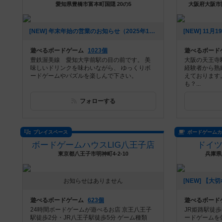
愛知県豊橋市富本町国隠 20の5
大阪府大阪市阿
[NEW] 年末年始の営業のお知らせ（2025年12月06日 14時31分）
遊べるボードゲーム
1023個
遊べるボード
豊鉄渥美線 愛知大学前駅の目の前です。 美
大阪の天王寺
味しいドリンクを味わいながら、 ゆっくりボ
経験者から熟
ードゲームやパズルを楽しんで下さい。
えております
も？...
フォローする
プレイスペース
ボードゲーム
ボードゲームハウスLIG八王子店
ドイツ
東京都八王子市明神町4-2-10
兵庫県
お知らせはありません
遊べるボードゲーム
623個
遊べるボード
24時間ボードゲームが遊べるお店 京王八王子
JR姫路駅徒
駅徒歩2分・JR八王子駅徒歩5分 ゲーム種類
ードゲームを