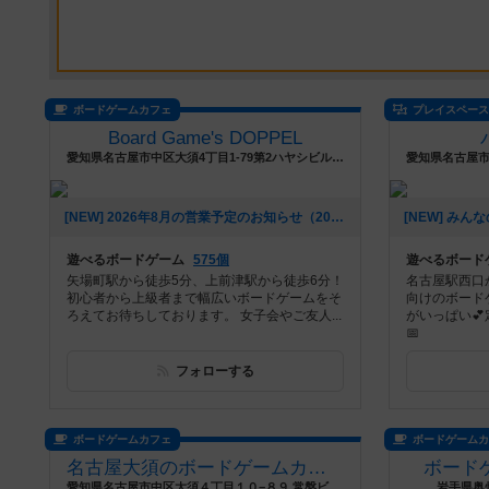
ボードゲームカフェ
プレイスペー
Board Game's DOPPEL
愛知県名古屋市中区大須4丁目1-79第2ハヤシビル地下1階
[NEW] 2026年8月の営業予定のお知らせ（2026年08月04日 18時51分）
遊べるボードゲーム
575個
遊べるボード
矢場町駅から徒歩5分、上前津駅から徒歩6分！
名古屋駅西口
初心者から上級者まで幅広いボードゲームをそ
向けのボード
ろえてお待ちしております。 女子会やご友人...
がいっぱい
📅
フォローする
ボードゲームカフェ
ボードゲーム
名古屋大須のボードゲームカフェ Board Game's
ボードゲ
愛知県名古屋市中区大須４丁目１０−８９ 常盤ビル３階
岩手県奥