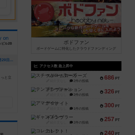
 on
ボドファン
ビル2B
ボードゲームに特化したクラウドファンディング
[NEW] 8月カレンダーです（2026年07月20日 21時16分）
アクセス数 急上昇中
スチームローラーズ
686
らっと立
PT
紹介文なし
2件の投稿
テンプテーション
326
PT
紹介文なし
2件の投稿
アマナイト
300
PT
紹介文なし
1件の投稿
ギャンブラー
257
PT
紹介文なし
2件の投稿
コレクト！
240
PT
ン栄