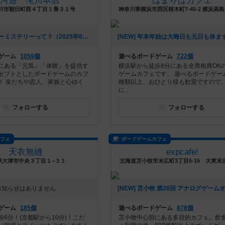
三河遊 滝川本店
はまりばカフェ
川市朝日町西４丁目１番３１号
[NEW] マーダーミステリーって？（2025年03月11日 22時48分）
ゲーム
1059個
遊べるボードゲーム
722個
にある「元気」「体験」を提供す
横浜駅から徒歩8分にある全席相席OK
セプトとしたボードゲームのカフ
ゲームカフェです。 遊べるボードゲーム
！ 友だちや恋人、家族と心ゆく
種類以上、おひとり様も歓迎ですので
に...
フォローする
フォローする
カフェ
ボードゲームカフェ
天衣無縫
expcafe!
県大津市中央３丁目１−３１
北海道苫小牧市末広町3丁目6-15 大東末
お知らせはありません
ゲーム
185個
遊べるボードゲーム
878個
6分！(京都駅から10分)！こだ
苫小牧中心部にある多目的カフェ。飲