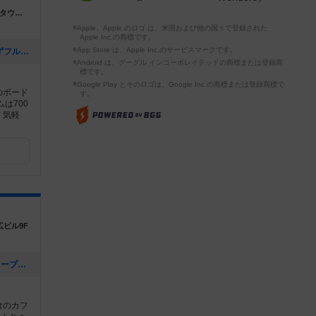
神奈川県横浜市西区桜木町7-45-2 横浜高島タウンハイツ2階
※Apple、Apple のロゴ は、米国および他の国々で登録された
Apple Inc.の商標です。
※App Store は、Apple Inc.のサービスマークです。
[NEW] 年末年始は大晦日も元日も休まずフル営業（2024年12月29日 20時19分）
※Android は、グーグル インコーポレイテッドの商標または登録商
標です。
※Google Play とそのロゴは、Google Inc.の商標または登録商標で
のボード
す。
は700
、気軽
広ビル9F
[NEW] 苫小牧 第20回 アナログゲームオープン会 参加メンバー募集中！（2024年09月05日 23時49分）
食のカフ