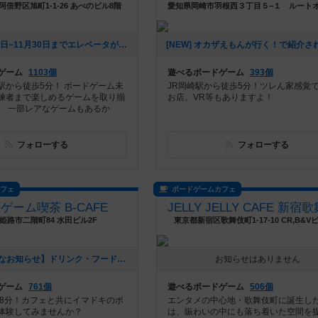
倍野区旭町1-1-26 あべのビル8階
[NEW] 11月19日~11月30日までエレベータが使えなくなります。（2025年10月20日 16時13分）
ゲーム
1103個
遊べるボードゲーム
393個
駅から徒歩5分！ ボードゲーム未
JR岡崎駅から徒歩5分！ツレん家感覚
練者まで楽しめるゲームを取り揃
お店。VR等もありますよ！
。 一部レアなゲームもあるか
フォローする
フォローする
カフェ
ボードゲームカフェ
ゲーム喫茶 B-CAFE
姫路市二階町84 水田ビル2F
東京都新宿区歌舞伎町1-17-10 CR,B&Vビ
[NEW] 【大切なお知らせ】ドリンク・フードメニューの価格改定のご案内（2025年08月05日 16時49分）
お知らせはありません
ゲーム
761個
遊べるボードゲーム
506個
歩8分！カフェと共にイマドキのボ
エンタメの中心地・歌舞伎町に誕生し
体験してみませんか？
は、賑わいの中にも落ち着いた空間を