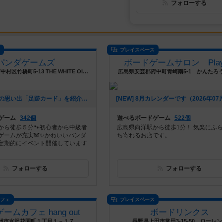
フォローする
ス
プレイスペース
パンダゲームズ
ボードゲームサロン Play
愛知県名古屋市中村区竹橋町5-13 THE WHITE OISE 204
広島県安芸郡府中町青崎南5-1 かんたろう
[NEW] みんなの思い出「足跡カード」を紹介（2026年08月01日 18時17分）
ゲーム
342個
遊べるボードゲーム
522個
から徒歩５分🐾初心者から中級者
広島県向洋駅から徒歩1分！ 気楽にふ
ゲームが充実🐼✨かわいいパンダ
ち寄れるお店です。
定期的にイベント開催しています
フォローする
フォローする
カフェ
プレイスペース
ームカフェ hang out
ボードリンクス
州市水沢花園町１丁目１－１７
長野県上田市常田3-15-50 ローレ