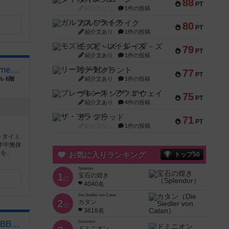
88
PT
紹介文なし
1件の投稿
ガルフストライク
80
PT
紹介文あり
1件の投稿
モズビ－ズ・レイダ－ズ
79
PT
紹介文あり
1件の投稿
セルフボードゲームカフェ meeebo
リー対グラント
77
PT
ル 6階
紹介文あり
1件の投稿
ブレーキング・アウェイ
75
PT
紹介文あり
4件の投稿
ザ・フラッド
71
PT
紹介文なし
1件の投稿
トタイミ
年中無休
験を。
お気に入りランキング
トップ50
Splendor
1
宝石の煌き
位
4040名
Die Siedler von Catan
2
カタン
位
3616名
ツレんちカフェ＆BAR HOBBY SALOON
Dominion
ドミニオン