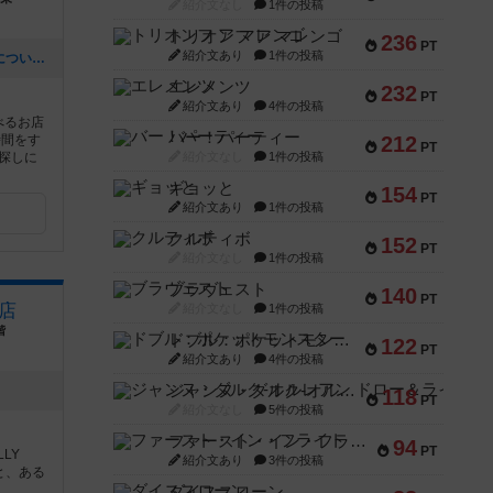
紹介文なし
1件の投稿
トリオンフ ア マレンゴ
236
PT
紹介文あり
1件の投稿
[NEW] 【重要】ボードリンクスの営業についてお知らせ（2026年06月23日 13時10分）
エレメンツ
232
PT
紹介文あり
4件の投稿
べるお店
バー！パーティー
時間をす
212
PT
探しに
紹介文なし
1件の投稿
ギョッと
154
PT
紹介文あり
1件の投稿
クルティボ
152
PT
紹介文なし
1件の投稿
ブラヴェスト
140
PT
橋店
紹介文なし
1件の投稿
階
ドブル：ポケットモンスター
122
PT
紹介文あり
4件の投稿
ジャンヌ・ダルク-オルレアン ドロー＆ライト
118
PT
紹介文なし
5件の投稿
ファースト・イン・フライト
94
PT
LY
紹介文あり
3件の投稿
人と、ある
.
ダイススローン