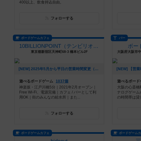
400以上、飲食持込自由。
フォローする
ボードゲームカフェ
バー
10BILLIONPOINT（テンビリオンポイント）
ボー
東京都新宿区天神町68-3 橋本ビル2F
[NEW] 2025年5月から平日の営業時間変更（19時からになります）（2025年06月20日 16時25分）
遊べるボードゲーム
1037個
遊べるボード
神楽坂・江戸川橋5分｜2021年2月オープン｜
大阪の心斎橋
Free Wi-Fi、電源完備｜カフェ / バーとして利
ナログゲーム
用OK｜街のみんなの給水所｜また...
の時間帯は貸
フォローする
ボードゲームカフェ
ボードゲーム