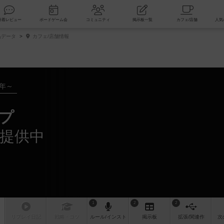
索
新着レビュー
ボードゲーム会
コミュニティ
掲示板一覧
品データ
カフェ/店舗情報
6年～
ップ
が提供中
1
2
2
リプレイ
日記
戦略
・コツ
ルール
/インスト
掲示板
拡張/関連
作
次