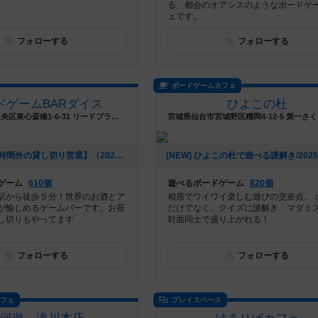
る、都会のオアシスのようなボードゲ
ェです。
フォローする
フォローする
ボードゲームカフェ
ドゲームBARダイス
ひよこの杜
大阪府大阪市中央区東心斎橋1-6-31 リードプラザ心斎橋 8F
[NEW] 【営業時間外の貸し切り営業】（2025年05月21日 21時17分）
ゲーム
610個
遊べるボードゲーム
820個
駅から徒歩５分！世界のお酒とア
相席でワイワイ楽しむ遊びの交差点。 
が愉しめるゲームバーです。お昼
だけでなく、クイズに謎解き、マダミ
し切りもやってます
対面同士で盛り上がれる！
フォローする
フォローする
カフェ
プレイスペース