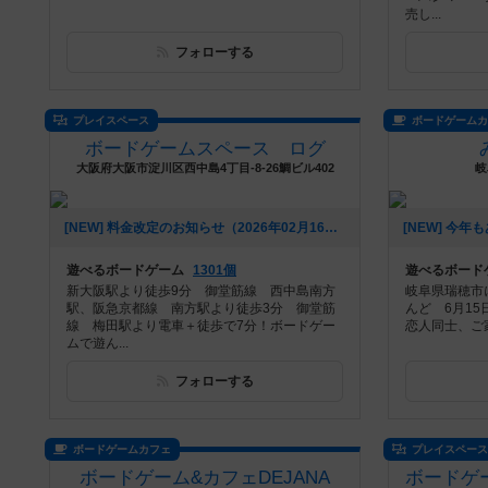
売し...
フォローする
プレイスペース
ボードゲーム
ボードゲームスペース ログ
大阪府大阪市淀川区西中島4丁目-8-26鯛ビル402
岐
[NEW] 料金改定のお知らせ（2026年02月16日 19時20分）
遊べるボードゲーム
1301個
遊べるボード
新大阪駅より徒歩9分 御堂筋線 西中島南方
岐阜県瑞穂市にB
駅、阪急京都線 南方駅より徒歩3分 御堂筋
んど 6月15
線 梅田駅より電車＋徒歩で7分！ボードゲー
恋人同士、ご家
ムで遊ん...
フォローする
ボードゲームカフェ
プレイスペー
ボードゲーム&カフェDEJANA