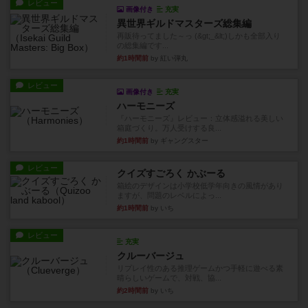
レビュー
画像付き
充実
異世界ギルドマスターズ総集編
再販待ってました～っ (&gt;_&lt;)しかも全部入り
の総集編です...
約1時間前
by 紅い弾丸
レビュー
画像付き
充実
ハーモニーズ
『ハーモニーズ』レビュー：立体感溢れる美しい
箱庭づくり。万人受けする良...
約1時間前
by ギャングスター
レビュー
クイズすごろく かぶーる
箱絵のデザインは小学校低学年向きの風情があり
ますが、問題のレベルによっ...
約1時間前
by いち
レビュー
充実
クルーバージュ
リプレイ性のある推理ゲームかつ手軽に遊べる素
晴らしいゲームで、対戦、協...
約2時間前
by いち