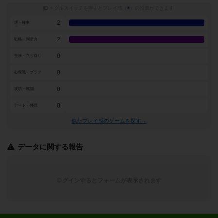
トグルスイッチを押すとプレイ感（
※
）の投票ができます
2
運・確率
2
戦略・判断力
0
交渉・立ち回り
0
心理戦・ブラフ
0
攻防・戦闘
0
アート・外見
似たプレイ感のゲームを探す→
データに関する報告
ログインするとフォームが表示されます