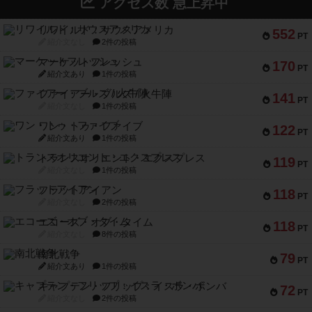
アクセス数 急上昇中
リワイルド：サウスアメリカ
552
PT
紹介文なし
2件の投稿
マーケットフレッシュ
170
PT
紹介文あり
1件の投稿
ファイアー・ブルズ / 火牛陣
141
PT
紹介文なし
1件の投稿
ワン・トゥ・ファイブ
122
PT
紹介文あり
1件の投稿
トランスオリエント・エクスプレス
119
PT
紹介文なし
1件の投稿
フラットアイアン
118
PT
紹介文なし
2件の投稿
エコーズ・オブ・タイム
118
PT
紹介文なし
8件の投稿
南北戦争
79
PT
紹介文あり
1件の投稿
キャプテン・フリップ：イスラ・ボンバ
72
PT
紹介文なし
2件の投稿