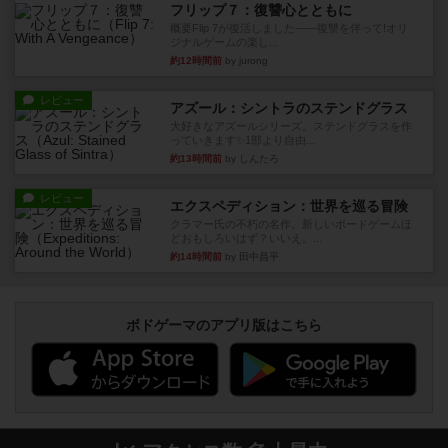
フリップ７：復讐心とともに
概要Flip 7が復活しました――復讐を伴って!オリ
ジナルゲームの楽し...
約12時間前
by jurong
レビュー
アズール：シントラのステンドグラス
大好きなアズールシリーズ。ステンドグラスを作
っていきます✨1部より自由...
約13時間前
by しんたろ
レビュー
エクスペディション：世界を巡る冒険
クラマー氏の不朽の名作。新しいボードゲームほ
どおもしろいはず？いいえ。...
約14時間前
by 田中昌平
ボドゲーマのアプリ版はこちら