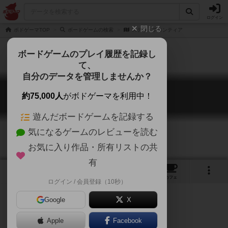
ログイン
閉じる
ボドゲーマTOP
ボードゲームの検索
ステラ・フロンティア
ボードゲームのプレイ履歴を記録し
て、
自分のデータを管理しませんか？
ステラ・フロンティア
約75,000人
がボドゲーマを利用中！
Stella Frontier
遊んだボードゲームを記録する
気になるゲームのレビューを読む
お気に入り作品・所有リストの共
有
1
2
トップ
画像
動画
レビュー
カフェ
ログイン / 会員登録（10秒）
Google
X
Apple
ご協力ください
Facebook