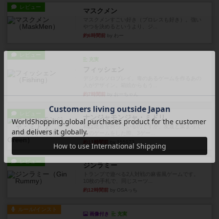
レビュー
マスクメン
マスクメンすごい好き（プロレスも好き）。強い
やつを決めるというより、ジ...
約6時間前
by わー
レビュー
充実
フィッシェン
デジタルソロプレイ。毒のあるゲームを作るあの
人がデザイン。箱絵からもう...
約7時間前
by おーちゃん
レビュー
ナンジャモンジャ・ミドリ
私は吃音を持っているのですが、友達と集まって
このゲームをした際、3ゲー...
約11時間前
by 155973
レビュー
ジンラミー
トランプで遊べる2人対戦の麻雀風ゲームです。
10枚の手札で、同じスーツ...
約12時間前
by OSAっち
ルール/インスト
画像付き
充実