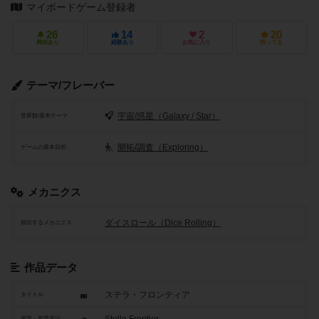
マイボードゲーム登録者
26
14
2
20
興味あり
経験あり
お気に入り
持ってる
テーマ/フレーバー
宇宙/惑星（Galaxy / Star）
世界観/基本テーマ
開拓/調査（Exploring）
ゲームの基本目的
メカニクス
ダイスロール（Dice Rolling）
頻出するメカニクス
作品データ
ステラ・フロンティア
タイトル
原題・英題表記