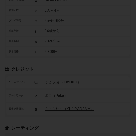
Stella Frontier
1人～4人
参加人数
45分～60分
プレイ時間
14歳から
対象年齢
2026年～
発売時期
4,800円
参考価格
クレジット
くじ えみ（Emi Kuji）
ゲームデザイン
ポコ（Poko）
アートワーク
くじらだま（KUJIRADAMA）
関連企業/団体
レーティング