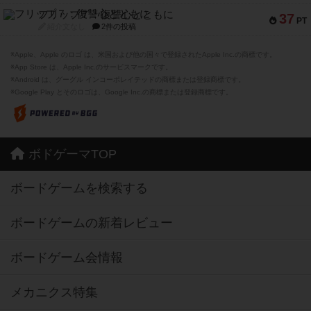
フリップ７：復讐心とともに
37
PT
紹介文なし
2件の投稿
※Apple、Apple のロゴ は、米国および他の国々で登録されたApple Inc.の商標です。
※App Store は、Apple Inc.のサービスマークです。
※Android は、グーグル インコーポレイテッドの商標または登録商標です。
※Google Play とそのロゴは、Google Inc.の商標または登録商標です。
ボドゲーマTOP
ボードゲームを検索する
ボードゲームの新着レビュー
ボードゲーム会情報
メカニクス特集