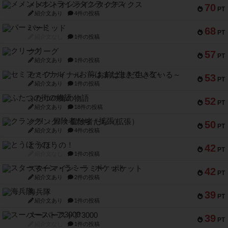
メメントオンラインタクティクス
70
PT
紹介文あり
4件の投稿
パーミッド
68
PT
紹介文なし
1件の投稿
クリーグ
57
PT
紹介文あり
1件の投稿
セミファイナル ～お前はまだ生きている～
53
PT
紹介文あり
1件の投稿
ふたつの街の物語
52
PT
紹介文あり
18件の投稿
クランク! ：冒険者たち（拡張）
50
PT
紹介文あり
4件の投稿
とうほうの！
42
PT
紹介文なし
1件の投稿
スターマイン・ラミー ポケット
42
PT
紹介文あり
2件の投稿
海兵隊
39
PT
紹介文あり
1件の投稿
スーパーストア3000
39
PT
紹介文なし
1件の投稿