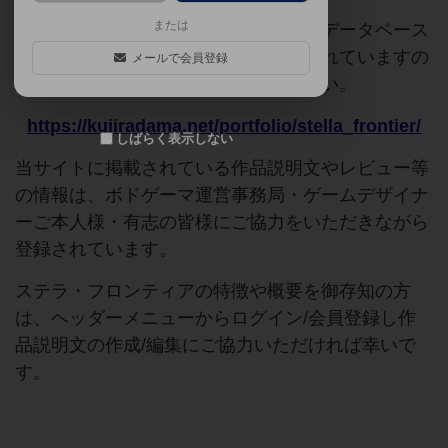
または
このページは情報が不足しています。データベース
追加申請時に以下の参考URLが入力されていますの
メールで会員登録
で、よろしければこちらもご覧ください。
https://kujiradama.net/portfolio/stella_frontier/
しばらく表示しない
当サイトに掲載されている作品説明文やレビュー等
の情報は、ボドゲーマ運営事務局・ゲームデザイナ
ーご本人様・有志の皆様にご協力をいただきながら
登録されています。
ステラ・フロンティアの特徴や概要を御存知の方
は、ヘッダーメニューからログイン/会員登録し作
品説明文の作成/編集にご協力いただければ幸いで
す。