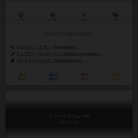
2～20人
10～20分
14歳～
3件
作品説明文の編集者を募集中
ジョーディ・アダン（Jordy Adan）
ウェブザー・サンティアゴ（Weberson Santiago）
ゲートオンゲームズ（GateOnGames）
マンダラ・ジョゴス（Mandal
6
11
0
8
興味あり
経験あり
お気に入り
持ってる
ドワーフズフォール
Dwar7s Fall