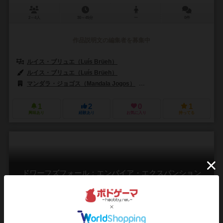
2～4人
30～45分
ー
0件
作品説明文の編集者を募集中
ルイス・ブリュエ（Luís Brüeh）
ルイス・ブリュエ（Luís Brüeh）
マンダラ・ジョゴス（Mandala Jogos）
ヴェスヴィオ・メディア（Vesu
1
2
0
1
興味あり
経験あり
お気に入り
持ってる
ドワーフズフォール：エンパイア・エクスパンション
Dwar7s Fall: Empires Expansion