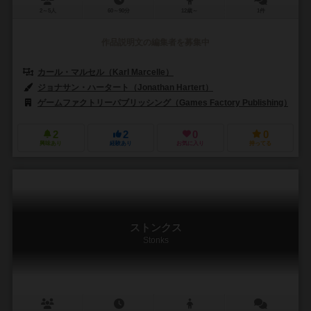
2～5人
60～90分
12歳～
1件
作品説明文の編集者を募集中
カール・マルセル（Karl Marcelle）
ジョナサン・ハータート（Jonathan Hartert）
ゲームファクトリーパブリッシング（Games Factory Publishing）
2
2
0
0
興味あり
経験あり
お気に入り
持ってる
ストンクス
Stonks