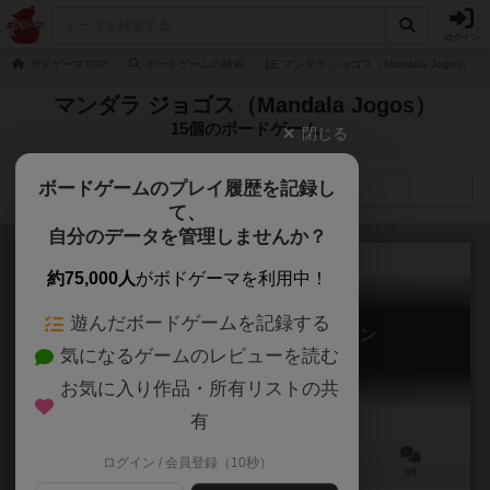
ログイン
ボドゲーマTOP
ボードゲームの検索
マンダラ ジョゴス（Mandala Jogos）
マンダラ ジョゴス（Mandala Jogos）
15個のボードゲーム
閉じる
ボードゲームのプレイ履歴を記録し
検索メニュー
て、
自分のデータを管理しませんか？
約75,000人
がボドゲーマを利用中！
遊んだボードゲームを記録する
ヴァスト：クリスタル・カヴァーン
気になるゲームのレビューを読む
Vast: The Crystal Caverns
6.1
お気に入り作品・所有リストの共
有
ログイン / 会員登録（10秒）
1～5人
75分前後
10歳～
5件