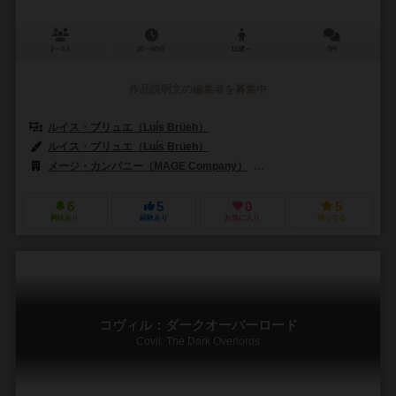
2～4人
20～60分
12歳～
0件
作品説明文の編集者を募集中
ルイス・ブリュエ（Luís Brüeh）
ルイス・ブリュエ（Luís Brüeh）
メージ・カンパニー（MAGE Company）
マンダラ・ジョゴス（Manda
6
5
0
5
興味あり
経験あり
お気に入り
持ってる
コヴィル：ダークオーバーロード
Covil: The Dark Overlords