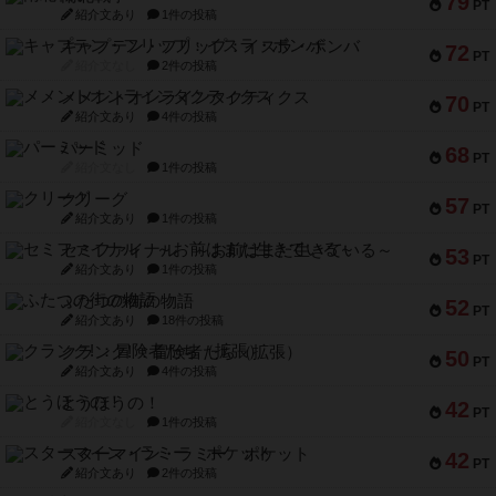
79
PT
紹介文あり
1件の投稿
キャプテン・フリップ：イスラ・ボンバ
72
PT
紹介文なし
2件の投稿
メメントオンラインタクティクス
70
PT
紹介文あり
4件の投稿
パーミッド
68
PT
紹介文なし
1件の投稿
クリーグ
57
PT
紹介文あり
1件の投稿
セミファイナル ～お前はまだ生きている～
53
PT
紹介文あり
1件の投稿
ふたつの街の物語
52
PT
紹介文あり
18件の投稿
クランク! ：冒険者たち（拡張）
50
PT
紹介文あり
4件の投稿
とうほうの！
42
PT
紹介文なし
1件の投稿
スターマイン・ラミー ポケット
42
PT
紹介文あり
2件の投稿