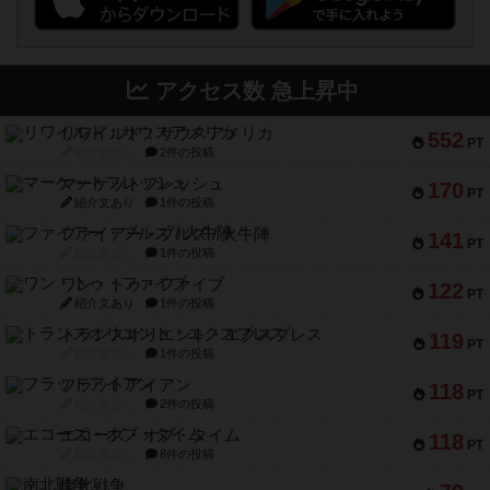
アクセス数 急上昇中
リワイルド：サウスアメリカ
552
PT
紹介文なし
2件の投稿
マーケットフレッシュ
170
PT
紹介文あり
1件の投稿
ファイアー・ブルズ / 火牛陣
141
PT
紹介文なし
1件の投稿
ワン・トゥ・ファイブ
122
PT
紹介文あり
1件の投稿
トランスオリエント・エクスプレス
119
PT
紹介文なし
1件の投稿
フラットアイアン
118
PT
紹介文なし
2件の投稿
エコーズ・オブ・タイム
118
PT
紹介文なし
8件の投稿
南北戦争