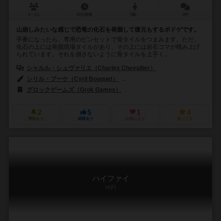
2～4人
20分前後
7歳～
0件
山崩しみたいな感じで恐竜の化石を発掘して復元もするボドゲです。
手番になったら、専用のピンセットで骨タイルをつまみます。ただ、
化石の上には発掘現場タイルがあり、その上には岩石コマが積み上げ
られています。それを崩さないように骨タイルを上手く...
シャルル・シュヴァリエ（Charles Chevallier）
シリル・ブーケ（Cyril Bouquet）
イアン・パロヴェル（Ian Parove
グロックゲームズ（Grok Games）
ハッピーバオバブ（Happy Bao
2
5
1
4
興味あり
経験あり
お気に入り
持ってる
ハイファイ
HiFi