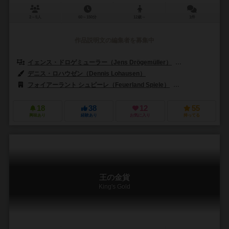
2～5人
60～150分
12歳～
1件
作品説明文の編集者を募集中
イェンス・ドロゲミューラー（Jens Drögemüller）
ヘルゲ・オシュテル
デニス・ロハウゼン（Dennis Lohausen）
フォイアーラント シュピーレ（Feuerland Spiele）
コリア・ボードゲー
18
38
12
55
興味あり
経験あり
お気に入り
持ってる
王の金貨
King's Gold