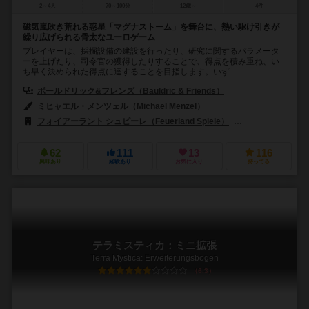
2～4人
70～100分
12歳～
4件
磁気嵐吹き荒れる惑星「マグナストーム」を舞台に、熱い駆け引きが
繰り広げられる骨太なユーロゲーム
プレイヤーは、採掘設備の建設を行ったり、研究に関するパラメータ
ーを上げたり、司令官の獲得したりすることで、得点を積み重ね、い
ち早く決められた得点に達することを目指します。いず...
ボールドリック&フレンズ（Bauldric & Friends）
ミヒャエル・メンツェル（Michael Menzel）
フォイアーラント シュピーレ（Feuerland Spiele）
マンダラ・ジョゴス
62
111
13
116
興味あり
経験あり
お気に入り
持ってる
テラミスティカ：ミニ拡張
Terra Mystica: Erweiterungsbogen
6.3