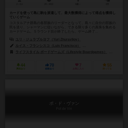
2～6人
20～60分
8歳～
3件
カードを使って島に駒を派遣して、最大数獲得によって得点を獲得し
ていくゲーム
コスタルアナ群島の各部族のリーダーとなって、島々に自分の部族の
民を送り、シャーマンに従いながら、できる限り多くの真珠を集める
カードゲーム。５ラウンド目が終了したら、ゲーム終了...
ユリ・ジュラブルヨフ（Yuri Zhuravljov）
ルイス・フランシスコ（Luis Francisco）
アリアドナ・シソエバ（Aria
ライフスタイル ボードゲームズ（Lifestyle Boardgames）
マンダラ
44
70
7
55
興味あり
経験あり
お気に入り
持ってる
ポ・ド・ヴァン
Pot de Vin