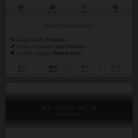
3～6人
30～45分
14歳～
0件
作品説明文の編集者を募集中
フェル・バロス（Fel Barros）
ウォーニー・マルサノ（Warny Març
ルイス・フランシスコ（Luis Francisco）
ウェブザー・サンティアゴ（We
マンダラ・ジョゴス（Mandala Jogos）
サンダーグリフ・ゲームズ（Thu
11
57
5
38
興味あり
経験あり
お気に入り
持ってる
マイ・ファニー・ディノス
My Funny Dinos