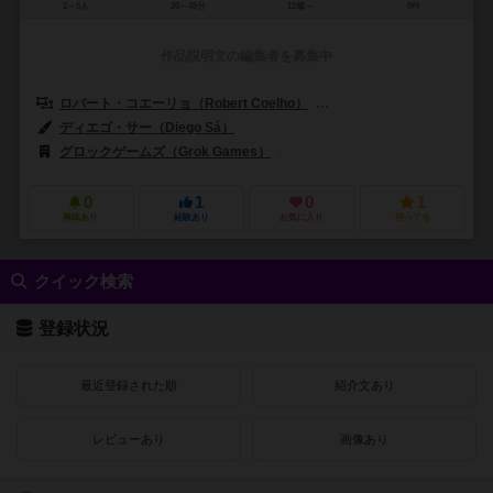
2～5人
20～45分
12歳～
0件
作品説明文の編集者を募集中
ロバート・コエーリョ（Robert Coelho）
ルイス・フランシスコ（Luis
ディエゴ・サー（Diego Sá）
グロックゲームズ（Grok Games）
マンダラ・ジョゴス（Mandala J
0
1
0
1
興味あり
経験あり
お気に入り
持ってる
クイック検索
登録状況
最近登録された順
紹介文あり
レビューあり
画像あり