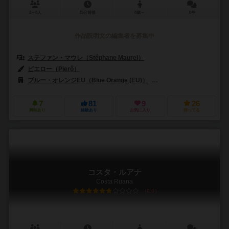
2～6人
15分前後
8歳～
0件
作品説明文の編集者を募集中
ステファン・マウレ（Stéphane Maurel）
ピエロー（Pierô）
ブルー・オレンジEU（Blue Orange (EU)）
ブルーオレンジゲームズ（Bl
7
81
9
26
興味あり
経験あり
お気に入り
持ってる
コスタ・ルアナ
Costa Ruana
6.0