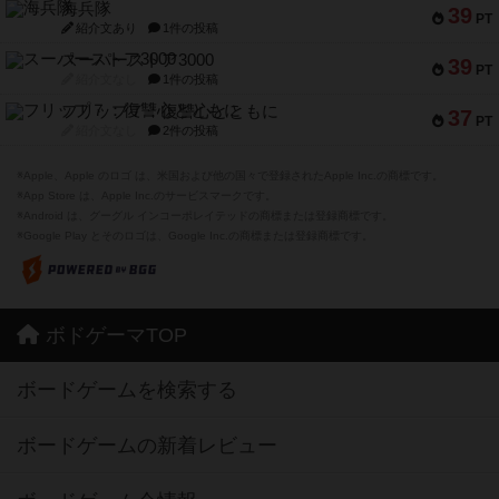
海兵隊
39
PT
紹介文あり
1件の投稿
スーパーストア3000
39
PT
紹介文なし
1件の投稿
フリップ７：復讐心とともに
37
PT
紹介文なし
2件の投稿
※Apple、Apple のロゴ は、米国および他の国々で登録されたApple Inc.の商標です。
※App Store は、Apple Inc.のサービスマークです。
※Android は、グーグル インコーポレイテッドの商標または登録商標です。
※Google Play とそのロゴは、Google Inc.の商標または登録商標です。
ボドゲーマTOP
ボードゲームを検索する
ボードゲームの新着レビュー