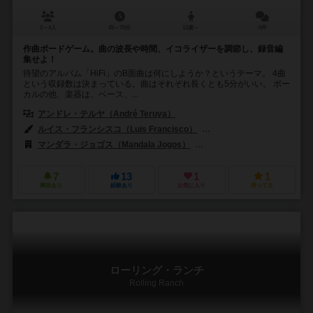
2～4人
45～70分
12歳～
0件
作曲ボードゲーム。曲の波長や時間、イコライザーを調節し、録音編
集せよ！
待望のアルバム「HiFi」のB面曲は何にしようか？というテーマ。 4曲
という収録数は決まっている。曲はそれぞれ長くとも5分がいい。 ボー
カルの他、楽器は、ベース、...
アンドレ・テルヤ（André Teruya）
ルイス・フランシスコ（Luis Francisco）
ディエゴ・サー（Diego 
マンダラ・ジョゴス（Mandala Jogos）
グロックゲームズ（Grok G
7
13
1
1
興味あり
経験あり
お気に入り
持ってる
ローリング・ランチ
Rolling Ranch