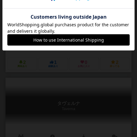
2～7人
30～45分
13歳～
0件
作品説明文の編集者を募集中
ルイス・ブリュエ（Luís Brüeh）
ルイス・ブリュエ（Luís Brüeh）
マンダラ・ジョゴス（Mandala Jogos）
ヴェスヴィオ・メディア（Vesu
2
1
0
2
興味あり
経験あり
お気に入り
持ってる
タヴェルナ
Taverna