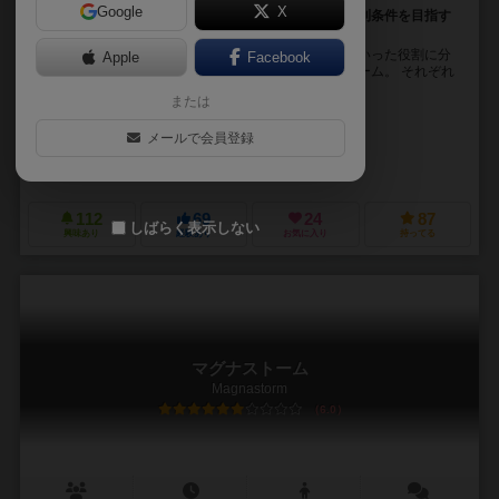
Google
X
各自が全く異なるアクションを実行し、それぞれの勝利条件を目指す
完全非対称ゲーム
ナイト、ゴブリン、ドラゴン、シーフ、そして洞窟といった役割に分
Apple
Facebook
かれて、それぞれの目的を達成しようとするボードゲーム。 それぞれ
の勝利条件は以下のような内容です。 【ナイト...
または
パトリック・リダー（Patrick Leder）
デビッド・サマビル（David So
メールで会員登録
カイル・フェリン（Kyle Ferrin）
レダーゲームズ（Leder Games）
マンダラ・ジョゴス（Mandala J
112
69
24
87
しばらく表示しない
興味あり
経験あり
お気に入り
持ってる
マグナストーム
Magnastorm
6.0