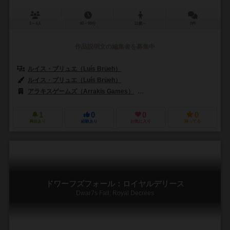
1～4人
40～90分
12歳～
0件
作品説明文の編集者を募集中
ルイス・ブリュエ（Luís Brüeh）
ルイス・ブリュエ（Luís Brüeh）
アラキスゲームズ（Arrakis Games）
マンダラ・ジョゴス（Mandala
1
0
0
0
興味あり
経験あり
お気に入り
持ってる
ドワーフズフォール：ロイヤルデリース
Dwar7s Fall: Royal Decrees