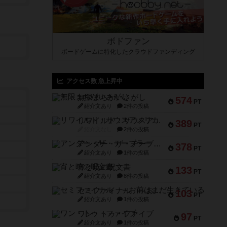
ボドファン
ボードゲームに特化したクラウドファンディング
アクセス数 急上昇中
無限まちがいさがし
574
PT
紹介文あり
2件の投稿
リワイルド：サウスアメリカ
389
PT
紹介文なし
2件の投稿
アンダー・ザ・テーブラー
378
PT
紹介文あり
1件の投稿
宵と暁の呪文書
133
PT
紹介文あり
8件の投稿
セミファイナル ～お前はまだ生きている～
103
PT
紹介文あり
1件の投稿
ワン・トゥ・ファイブ
97
PT
紹介文あり
1件の投稿