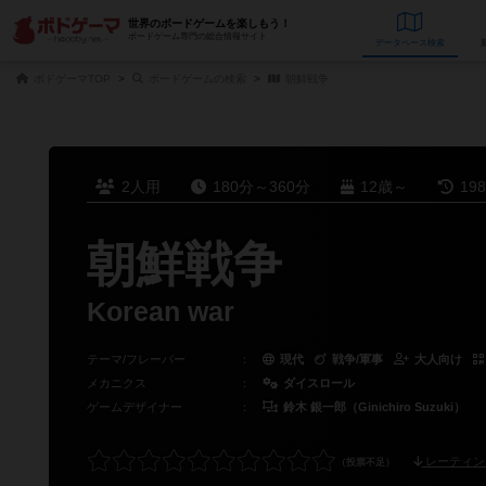
世界のボードゲームを楽しもう！
ボードゲーム専門の総合情報サイト
データベース
検
ボドゲーマTOP
ボードゲームの検索
朝鮮戦争
2人用
180分～360分
12歳～
19
朝鮮戦争
Korean war
テーマ/フレーバー
：
現代
戦争/軍事
大人向け
メカニクス
：
ダイスロール
ゲームデザイナー
：
鈴木 銀一郎（Ginichiro Suzuki）
レーティン