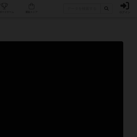
ログイン
カフェ/店舗
人気ボードゲーム
通販ストア