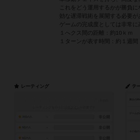
これをどう運用するかが勝負に
効な遅滞戦術を展開する必要が
ゲームの完成度としては非常に
１へクス間の距離：約10ｋｍ
１ターンが表す時間：約１週間
レーティング
テ
舞台の時
レーティングを行うには
ログイン
が必要です
ゲームの
-
非公開
10点の人
-
非公開
9点の人
その他の
-
非公開
8点の人