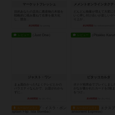
マーケットフレッシュ
メメントオンラインタクテ
目的あなたの店先に農産物の木箱を
どんどん物量が増えて大変に
戦略的に積み重ねて在庫を最大化
いく押し付け合いが楽しいゲ
し、競合...
り上が...
約2時間前
by jurong
約2時間前
by nekomanma222
レビュー
レビュー
ジャスト・ワン
ピタッコカルタ
まぁ面白かった‼️よくテレビとかの
ボドゲ相席会でプレイしまし
バラエティなんかで、お題がわから
がなが書かれたカードを2枚
ずに...
をつけ...
約4時間前
by みいやん
約4時間前
by みいやん
ルール/インスト
ルール/インスト