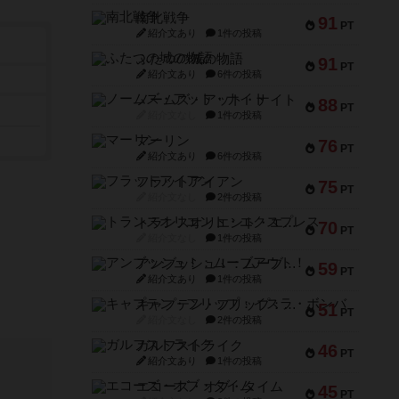
南北戦争
91
PT
紹介文あり
1件の投稿
ふたつの城の物語
91
PT
紹介文あり
6件の投稿
ノームズ・アット・ナイト
88
PT
紹介文なし
1件の投稿
マーリン
76
PT
紹介文あり
6件の投稿
フラットアイアン
75
PT
紹介文なし
2件の投稿
トランスオリエント・エクスプレス
70
PT
紹介文なし
1件の投稿
アンブッシュ！：ムーブアウト！
59
PT
紹介文あり
1件の投稿
キャプテン・フリップ：イスラ・ボンバ
51
PT
紹介文なし
2件の投稿
ガルフストライク
46
PT
紹介文あり
1件の投稿
エコーズ・オブ・タイム
45
PT