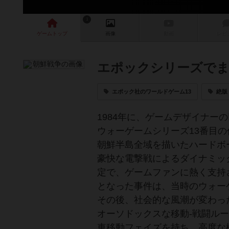
1
ゲーム
トップ
画像
動画
レビ
エポックシリーズでま
エポック社のワールドゲーム13
絶版
1984年に、ゲームデザイナ
ウォーゲームシリーズ13番目
朝鮮半島全域を描いたハードボ
豪快な電撃戦によるダイナミック
定で、ゲームファンに熱く支持
となった事件は、当時のウォー
その後、社会的な風潮が変わっ
オーソドックスな移動-戦闘ル
車移動フェイズを持ち、高度な