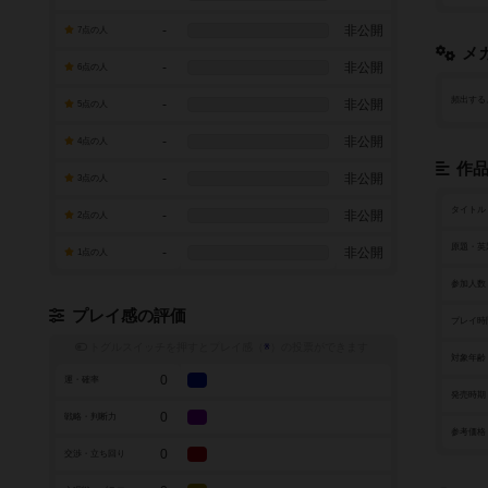
-
非公開
7点の人
メ
-
非公開
6点の人
頻出する
-
非公開
5点の人
-
非公開
4点の人
作
-
非公開
3点の人
タイトル
-
非公開
2点の人
原題・英
-
非公開
1点の人
参加人数
プレイ感の評価
プレイ時
トグルスイッチを押すとプレイ感（
※
）の投票ができます
対象年齢
0
運・確率
発売時期
0
戦略・判断力
参考価格
0
交渉・立ち回り