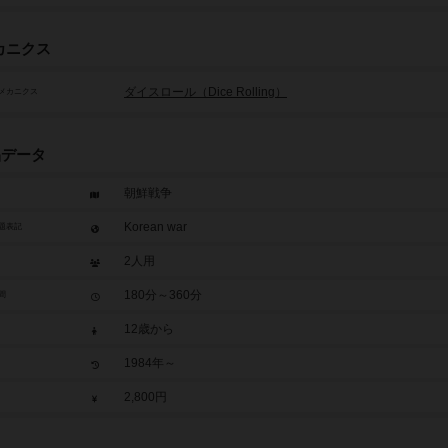
カニクス
ダイスロール（Dice Rolling）
メカニクス
品データ
朝鮮戦争
Korean war
題表記
2人用
180分～360分
間
12歳から
1984年～
2,800円