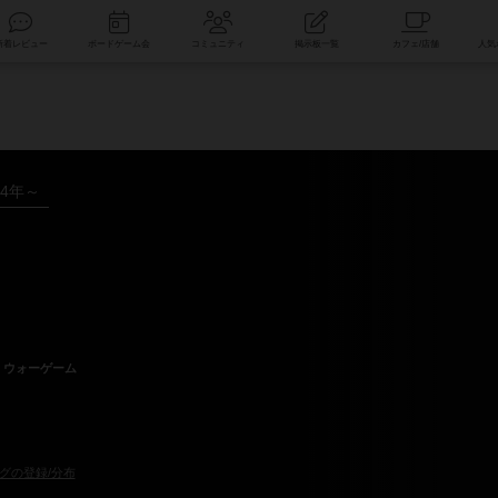
索
新着レビュー
ボードゲーム会
コミュニティ
掲示板一覧
84年～
ウォーゲーム
グの登録/分布