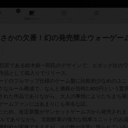
1
ュー
店舗/
カフェ
リプレイ
日記
戦略
・コツ
ルール
さかの欠番！幻の発売禁止ウォーゲー
ーの巨匠である鈴木銀一郎氏のデザインで、エポック社の
の作品として箱入りでリリース。
ードのフルマップ仕様のゲーム盤に比較的少なめのユニ
なルール構成で、なんと価格が当時2,800円という驚
された作品でありながら、大人の事情によりたちまち発
ゲームファンにはあまりにも有名な話。
たため、改定新盤がサンセットゲームズから発売されま
ールでありながら、北朝鮮軍の強力な戦車ユニットのみ
機動戦が実施できますが、その数が非常に限られている