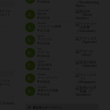
2394名
き
めてプレ
Stone Garden
3
枯山水
のカード
位
2281名
Viticulture
4
ワイナリーの四季
位
2272名
Agricola
5
アグリコラ
位
2120名
Azul
6
アズール
位
2034名
Splendor
7
宝石の煌き
位
2028名
ン
Wingspan
8
ウイングスパン
位
ジンビル
2006名
ボードに
7 Wonders
9
世界の七不思議
位
1919名
最近見たボードゲーム