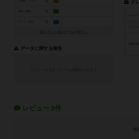
0
心理戦・ブラフ
ク
0
攻防・戦闘
ゲームデ
0
アート・外見
アートワ
似たプレイ感のゲームを探す→
関連企業
データに関する報告
ログインするとフォームが表示されます
レビュー 0件
投