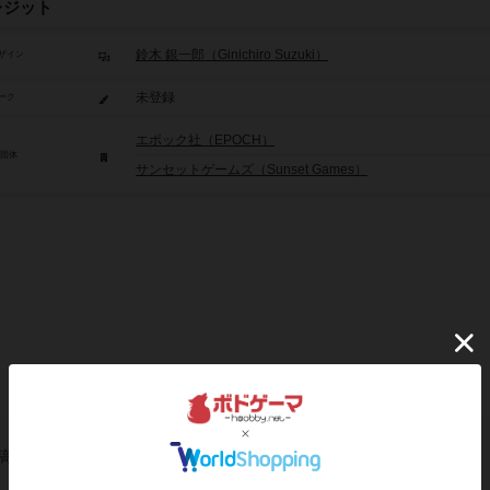
レジット
鈴木 銀一郎（Ginichiro Suzuki）
ザイン
未登録
ーク
エポック社（EPOCH）
/団体
サンセットゲームズ（Sunset Games）
稿を募集しています