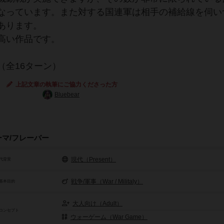
なっています。また対する国連軍は相手の補給線を伺い
あります。
高い作品です。
（全16ターン）
上記文章の執筆にご協力くださった方
Bluebear
ーマ/フレーバー
現代（Present）
代背景
戦争/軍事（War / Militaly）
基本目的
大人向け（Adult）
コンセプト
ウォーゲーム（War Game）