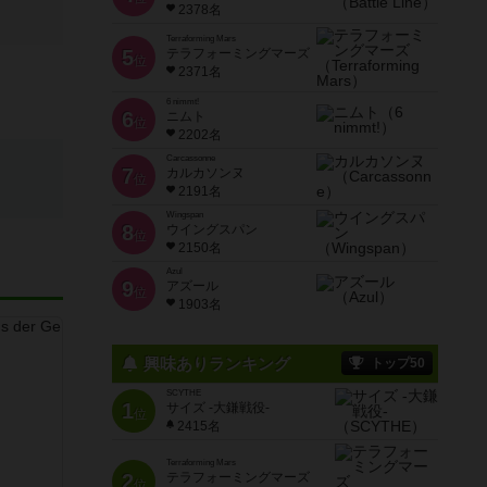
2378名
Terraforming Mars
5
テラフォーミングマーズ
位
2371名
6 nimmt!
6
ニムト
位
2202名
Carcassonne
7
カルカソンヌ
位
2191名
Wingspan
8
ウイングスパン
位
2150名
Azul
9
アズール
位
1903名
興味ありランキング
トップ50
SCYTHE
1
サイズ -大鎌戦役-
位
2415名
Terraforming Mars
2
テラフォーミングマーズ
位