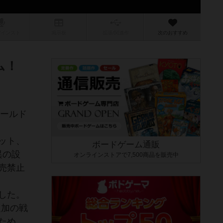
/インスト
掲示板
拡張/関連
作
次のおすすめ
ム！
ワールド
ット、
ボードゲーム通販
異の設
オンラインストアで7,500商品を販売中
売禁止
した。
追加の戦
ため、