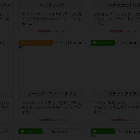
ィクス
ヘックメック
ハゲタカのえじ
なって
サイコロゲームです1から5までの数
超有名なゲームですが、初
ーム盛
字と芋虫がかかれたダイス。これを
イしました。1から15まで
振っ...
がプ...
約4時間前
by みいやん
約4時間前
by みいやん
ルール/インスト
レビュー
ノームズ・アット・ナイト
フラットアイア
たひら
ベネボレンス女王は、忠実な臣民を
1~2人に限定された、エン
まで手
称えるための祝宴を開こうとしてい
ド系のシステム選んだ企業
ます。...
街で...
約5時間前
by jurong
約6時間前
by あくり
レビュー
レビュー