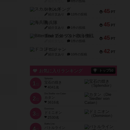
紹介文なし
8件の投稿
スカルキング
45
PT
紹介文あり
12件の投稿
海兵隊
45
PT
紹介文あり
1件の投稿
Bitter End ブタペスト救出作戦
45
PT
紹介文なし
1件の投稿
ドコジャン
42
PT
紹介文あり
10件の投稿
お気に入りランキング
トップ50
Splendor
1
宝石の煌き
位
4041名
Die Siedler von Catan
2
カタン
位
3616名
Dominion
3
ドミニオン
位
2530名
Battle Line
4
バトルライン
位